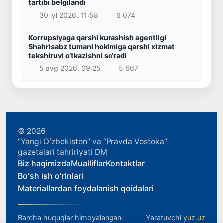
tartibi belgilandi
30 iyl 2026, 11:58
6 074
Korrupsiyaga qarshi kurashish agentligi
Shahrisabz tumani hokimiga qarshi xizmat
tekshiruvi o‘tkazishni so‘radi
5 avg 2026, 09:25
5 667
© 2026
“Yangi Oʻzbekiston” va “Pravda Vostoka”
gazetalari tahririyati DM
Biz haqimizda
Mualliflar
Kontaktlar
Boʻsh ish oʻrinlari
Materiallardan foydalanish qoidalari
Barcha huquqlar himoyalangan.
Yaratuvchi
yuz.uz