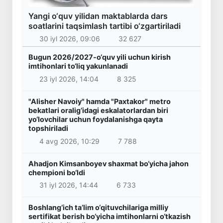
Yangi o‘quv yilidan maktablarda dars
soatlarini taqsimlash tartibi o‘zgartiriladi
30 iyl 2026, 09:06
32 627
Bugun 2026/2027-o‘quv yili uchun kirish
imtihonlari to‘liq yakunlanadi
23 iyl 2026, 14:04
8 325
"Alisher Navoiy" hamda "Paxtakor" metro
bekatlari oralig‘idagi eskalatorlardan biri
yo‘lovchilar uchun foydalanishga qayta
topshiriladi
4 avg 2026, 10:29
7 788
Ahadjon Kimsanboyev shaxmat bo‘yicha jahon
chempioni bo‘ldi
31 iyl 2026, 14:44
6 733
Boshlang‘ich ta’lim o‘qituvchilariga milliy
sertifikat berish bo‘yicha imtihonlarni o‘tkazish