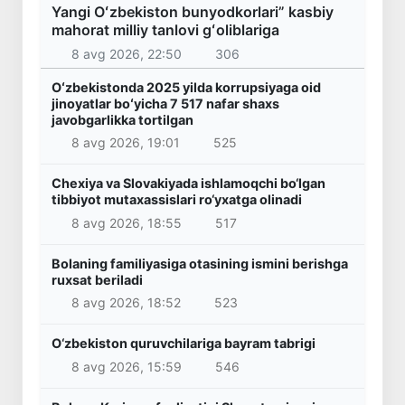
Yangi Oʻzbekiston bunyodkorlari” kasbiy
mahorat milliy tanlovi gʻoliblariga
8 avg 2026, 22:50
306
Oʻzbekistonda 2025 yilda korrupsiyaga oid
jinoyatlar boʻyicha 7 517 nafar shaxs
javobgarlikka tortilgan
8 avg 2026, 19:01
525
Chexiya va Slovakiyada ishlamoqchi bo‘lgan
tibbiyot mutaxassislari ro‘yxatga olinadi
8 avg 2026, 18:55
517
Bolaning familiyasiga otasining ismini berishga
ruxsat beriladi
8 avg 2026, 18:52
523
O‘zbekiston quruvchilariga bayram tabrigi
8 avg 2026, 15:59
546