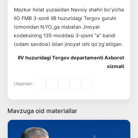
Mazkur holat yuzasidan Navoiy shahri bo'yicha
IIO FMB 3-sonli IIB huzuridagi Tergov guruhi
tomonidan N.YO.,ga nisbatan Jinoyat
kodeksining 135-moddasi 3-qismi “a” bandi
(odam savdosi) bilan jinoyat ishi qo'zg'atilgan.
IIV huzuridagi Tergov departamenti Axborot
xizmati
Ulashish:
Mavzuga oid materiallar