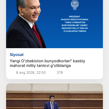
Siyosat
Yangi Oʻzbekiston bunyodkorlari” kasbiy
mahorat milliy tanlovi gʻoliblariga
8 avg 2026, 22:50
376