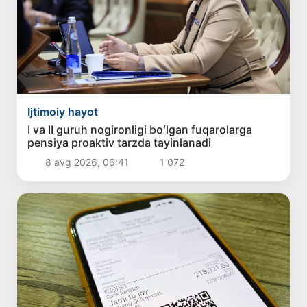
Ijtimoiy hayot
I va II guruh nogironligi boʻlgan fuqarolarga
pensiya proaktiv tarzda tayinlanadi
8 avg 2026, 06:41
1 072