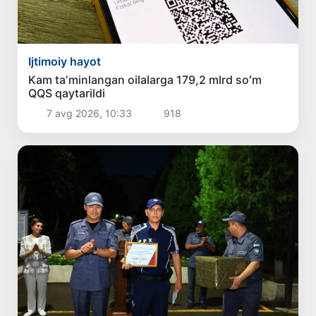
Ijtimoiy hayot
Kam taʼminlangan oilalarga 179,2 mlrd soʻm
QQS qaytarildi
7 avg 2026, 10:33
918