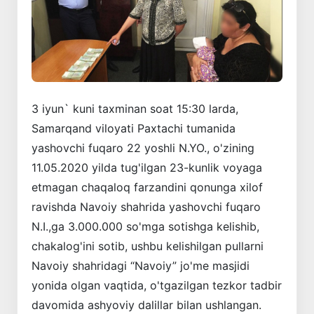
3 iyun` kuni taxminan soat 15:30 larda,
Samarqand viloyati Paxtachi tumanida
yashovchi fuqaro 22 yoshli N.YO., o'zining
11.05.2020 yilda tug'ilgan 23-kunlik voyaga
etmagan chaqaloq farzandini qonunga xilof
ravishda Navoiy shahrida yashovchi fuqaro
N.I.,ga 3.000.000 so'mga sotishga kelishib,
chakalog'ini sotib, ushbu kelishilgan pullarni
Navoiy shahridagi “Navoiy” jo'me masjidi
yonida olgan vaqtida, o'tgazilgan tezkor tadbir
davomida ashyoviy dalillar bilan ushlangan.