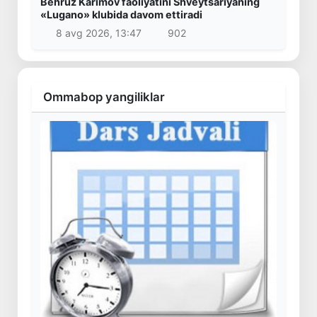
Behruz Karimov faoliyatini Shveytsariyaning
«Lugano» klubida davom ettiradi
8 avg 2026, 13:47
902
Ommabop yangiliklar