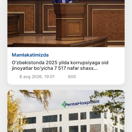
Mamlakatimizda
Oʻzbekistonda 2025 yilda korrupsiyaga oid
jinoyatlar boʻyicha 7 517 nafar shaxs
javobgarlikka tortilgan
8 avg 2026, 19:01
600