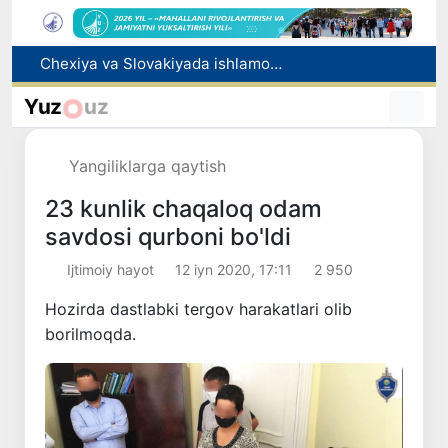
Bolaning familiyasiga otasining ismini berishga ruxsat beriladi
Behruz Karimov faoliyatini Shveytsariyaning «Lugano» klubida davom ettiradi
Yuz
uz
Ekstremistik tashkilotlar va materiallarning elektron reyestri yuritiladi
Oʻzbekistonda 2025 yilda korrupsiyaga oid jinoyatlar boʻyicha 7 517 nafar shaxs javobgarlikka tortilgan
Yangiliklarga qaytish
Chexiya va Slovakiyada ishlamoqchi bo‘lgan tibbiyot mutaxassislari ro‘yxatga olinadi
23 kunlik chaqaloq odam
savdosi qurboni bo'ldi
Ijtimoiy hayot
12 iyn 2020, 17:11
2 950
Hozirda dastlabki tergov harakatlari olib
borilmoqda.