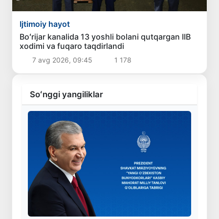
Ijtimoiy hayot
Boʻrijar kanalida 13 yoshli bolani qutqargan IIB
xodimi va fuqaro taqdirlandi
7 avg 2026, 09:45
1 178
Soʻnggi yangiliklar