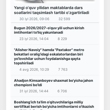
Yangi o‘quv yilidan maktablarda dars
soatlarini taqsimlash tartibi o‘zgartiriladi
30 iyl 2026, 09:06
32 599
Bugun 2026/2027-o‘quv yili uchun kirish
imtihonlari to‘liq yakunlanadi
23 iyl 2026, 14:04
8 229
"Alisher Navoiy" hamda "Paxtakor" metro
bekatlari oralig‘idagi eskalatorlardan biri
yo‘lovchilar uchun foydalanishga qayta
topshiriladi
4 avg 2026, 10:29
7 763
Ahadjon Kimsanboyev shaxmat bo‘yicha jahon
chempioni bo‘ldi
31 iyl 2026, 14:44
6 706
Boshlang‘ich ta’lim o‘qituvchilariga milliy
sertifikat berish bo‘yicha imtihonlarni o‘tkazish