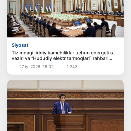
Siyosat
Tizimdagi jiddiy kamchiliklar uchun energetika
vaziri va “Hududiy elektr tarmoqlari” rahbari
lavozimidan ozod etilgani aytildi
27 iyl 2026, 16:02
1 243