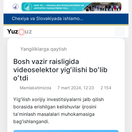
Bolaning familiyasiga otasining ismini berishga ruxsat beriladi
Behruz Karimov faoliyatini Shveytsariyaning «Lugano» klubida davom ettiradi
Yuz
uz
Ekstremistik tashkilotlar va materiallarning elektron reyestri yuritiladi
Oʻzbekistonda 2025 yilda korrupsiyaga oid jinoyatlar boʻyicha 7 517 nafar shaxs javobgarlikka tortilgan
Yangiliklarga qaytish
Chexiya va Slovakiyada ishlamoqchi bo‘lgan tibbiyot mutaxassislari ro‘yxatga olinadi
Bosh vazir raisligida
videoselektor yigʻilishi boʻlib
oʻtdi
Mamlakatimizda
7 mart 2024, 12:23
2 154
Yigʻilish xorijiy investitsiyalarni jalb qilish
borasida erishilgan kelishuvlar ijrosini
taʼminlash masalalari muhokamasiga
bagʻishlangandi.