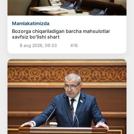
Mamlakatimizda
Bozorga chiqariladigan barcha mahsulotlar
xavfsiz boʻlishi shart
8 avg 2026, 06:33
416