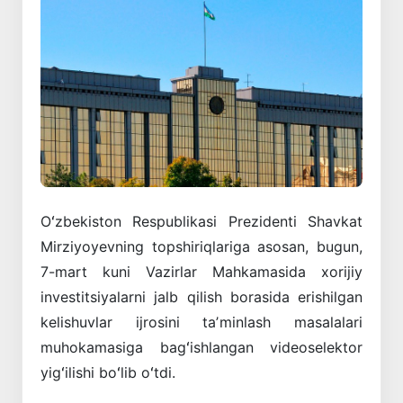
Oʻzbekiston Respublikasi Prezidenti Shavkat
Mirziyoyevning topshiriqlariga asosan, bugun,
7-mart kuni Vazirlar Mahkamasida xorijiy
investitsiyalarni jalb qilish borasida erishilgan
kelishuvlar ijrosini taʼminlash masalalari
muhokamasiga bagʻishlangan videoselektor
yigʻilishi boʻlib oʻtdi.