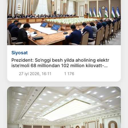
Siyosat
Prezident: So‘nggi besh yilda aholining elektr
iste’moli 68 milliondan 102 million kilovatt-
soatga, ya’ni 1,5 karra oshgan
27 iyl 2026, 16:11
1 176