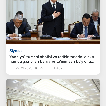
Siyosat
Yangiyo‘l tumani aholisi va tadbirkorlarini elektr
hamda gaz bilan barqaror ta’minlash bo‘yicha
maxsus shtab tashkil etiladi
27 iyl 2026, 16:22
1 487