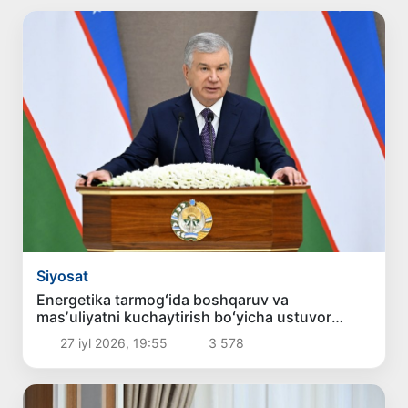
Siyosat
Energetika tarmogʻida boshqaruv va
masʼuliyatni kuchaytirish boʻyicha ustuvor
vazifalar belgilandi
27 iyl 2026, 19:55
3 578