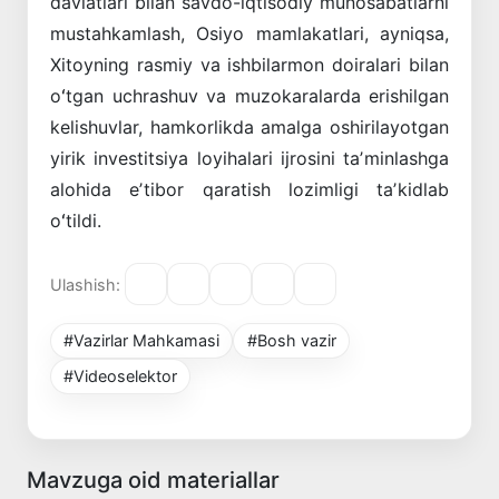
davlatlari bilan savdo-iqtisodiy munosabatlarni
mustahkamlash, Osiyo mamlakatlari, ayniqsa,
Xitoyning rasmiy va ishbilarmon doiralari bilan
oʻtgan uchrashuv va muzokaralarda erishilgan
kelishuvlar, hamkorlikda amalga oshirilayotgan
yirik investitsiya loyihalari ijrosini taʼminlashga
alohida eʼtibor qaratish lozimligi taʼkidlab
oʻtildi.
Ulashish:
#Vazirlar Mahkamasi
#Bosh vazir
#Videoselektor
Mavzuga oid materiallar