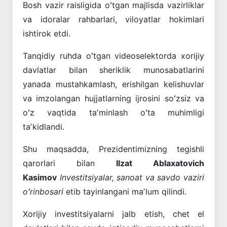
Bosh vazir raisligida oʻtgan majlisda vazirliklar
va idoralar rahbarlari, viloyatlar hokimlari
ishtirok etdi.
Tanqidiy ruhda oʻtgan videoselektorda xorijiy
davlatlar bilan sheriklik munosabatlarini
yanada mustahkamlash, erishilgan kelishuvlar
va imzolangan hujjatlarning ijrosini soʻzsiz va
oʻz vaqtida taʼminlash oʻta muhimligi
taʼkidlandi.
Shu maqsadda, Prezidentimizning tegishli
qarorlari bilan
Ilzat Ablaxatovich
Kasimov
Investitsiyalar, sanoat va savdo vaziri
oʻrinbosari
etib tayinlangani maʼlum qilindi.
Xorijiy investitsiyalarni jalb etish, chet el