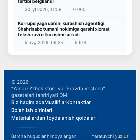
tartibi belgilandi
30 iyl 2026, 11:58
6 060
Korrupsiyaga qarshi kurashish agentligi
Shahrisabz tumani hokimiga qarshi xizmat
tekshiruvi o‘tkazishni so‘radi
5 avg 2026, 09:25
5 614
© 2026
“Yangi Oʻzbekiston” va “Pravda Vostoka”
gazetalari tahririyati DM
Biz haqimizda
Mualliflar
Kontaktlar
Boʻsh ish oʻrinlari
Materiallardan foydalanish qoidalari
Barcha huquqlar himoyalangan.
Yaratuvchi
yuz.uz