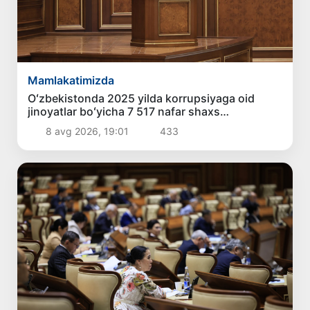
Mamlakatimizda
Oʻzbekistonda 2025 yilda korrupsiyaga oid
jinoyatlar boʻyicha 7 517 nafar shaxs
javobgarlikka tortilgan
8 avg 2026, 19:01
433