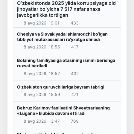
Oʻzbekistonda 2025 yilda korrupsiyaga oid
jinoyatlar boʻyicha 7 517 nafar shaxs
javobgarlikka tortilgan
8 avg 2026, 19:01
433
Chexiya va Slovakiyada ishlamoqchi bo‘lgan
tibbiyot mutaxassislari ro‘yxatga olinadi
8 avg 2026, 18:55
417
Bolaning familiyasiga otasining ismini berishga
ruxsat beriladi
8 avg 2026, 18:52
432
O‘zbekiston quruvchilariga bayram tabrigi
8 avg 2026, 15:59
471
Behruz Karimov faoliyatini Shveytsariyaning
«Lugano» klubida davom ettiradi
8 avg 2026, 13:47
769