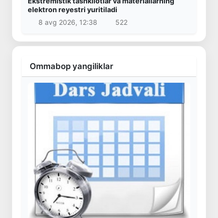
Ekstremistik tashkilotlar va materiallarning
elektron reyestri yuritiladi
8 avg 2026, 12:38
522
Ommabop yangiliklar