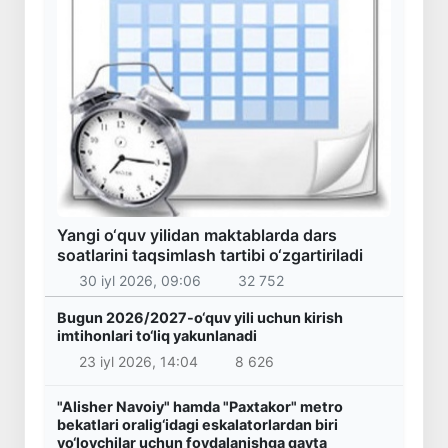
Yangi o‘quv yilidan maktablarda dars
soatlarini taqsimlash tartibi o‘zgartiriladi
30 iyl 2026, 09:06
32 752
Bugun 2026/2027-o‘quv yili uchun kirish
imtihonlari to‘liq yakunlanadi
23 iyl 2026, 14:04
8 626
"Alisher Navoiy" hamda "Paxtakor" metro
bekatlari oralig‘idagi eskalatorlardan biri
yo‘lovchilar uchun foydalanishga qayta