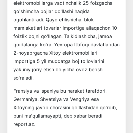
elektromobillarga vaqtinchalik 25 foizgacha
qo'shimcha bojlar qo'llashi haqida
ogohlantiradi. Qayd etilishicha, blok
mamlakatlari tovarlar importiga allaqachon 10
foizlik bojni qo'llagan. Ta'kidlashicha, jamoa
qoidalariga ko'ra, Yevropa Ittifoqi davlatlaridan
2-noyabrgacha Xitoy elektromobillari
importiga 5 yil muddatga boj to'lovlarini
yakuniy joriy etish bo'yicha ovoz berish
so'raladi.
Fransiya va Ispaniya bu harakat tarafdori,
Germaniya, Shvetsiya va Vengriya esa
Xitoyning javob chorasini qo'llashidan qo'rqib,
buni ma'qullamayapti, deb xabar beradi
report.az.