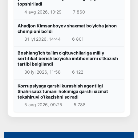
topshiriladi
4 avg 2026, 10:29
7 860
Ahadjon Kimsanboyev shaxmat bo‘yicha jahon
chempioni bo‘ldi
31 iyl 2026, 14:44
6 801
Boshlang‘ich ta’lim o‘qituvchilariga milliy
sertifikat berish bo‘yicha imtihonlarni o‘tkazish
tartibi belgilandi
30 iyl 2026, 11:58
6 122
Korrupsiyaga qarshi kurashish agentligi
Shahrisabz tumani hokimiga qarshi xizmat
tekshiruvi o‘tkazishni so‘radi
5 avg 2026, 09:25
5 788