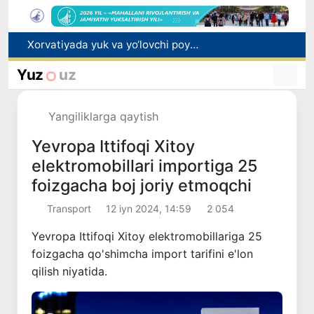
Bozor xizmatlarining 40 foizdan ortig‘i poytaxt hissasiga to‘g‘ri kelmoqda
“Men tanigan O‘zbekiston!”
Yuz
uz
Adolat, xolislik, rostlik va halollik muhitini yaratishga qaratilgan yangi qonun tafsiloti
Sirdaryoda yuk mashinasi hamda "Captiva" ishtirokida yo‘l-transport hodisasi sodir bo‘ldi
Yangiliklarga qaytish
Xorvatiyada yuk va yo‘lovchi poyezdlarining to‘qnashib ketishi oqibatida 24 kishi jabrlandi
Yevropa Ittifoqi Xitoy
elektromobillari importiga 25
foizgacha boj joriy etmoqchi
Transport
12 iyn 2024, 14:59
2 054
Yevropa Ittifoqi Xitoy elektromobillariga 25
foizgacha qo'shimcha import tarifini e'lon
qilish niyatida.