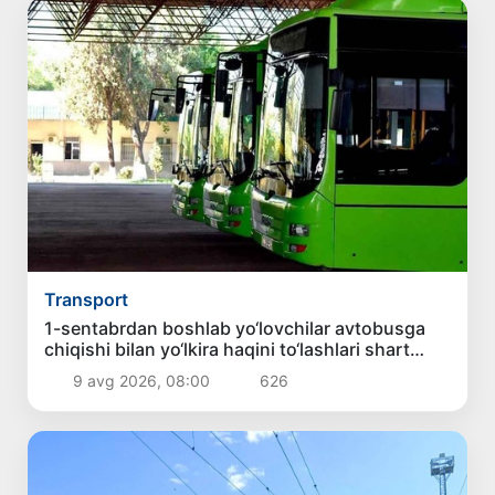
Transport
1-sentabrdan boshlab yo‘lovchilar avtobusga
chiqishi bilan yo‘lkira haqini to‘lashlari shart
bo‘ladi
9 avg 2026, 08:00
626