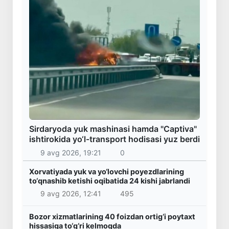
Sirdaryoda yuk mashinasi hamda "Captiva"
ishtirokida yo‘l-transport hodisasi yuz berdi
9 avg 2026, 19:21
0
Xorvatiyada yuk va yo‘lovchi poyezdlarining
to‘qnashib ketishi oqibatida 24 kishi jabrlandi
9 avg 2026, 12:41
495
Bozor xizmatlarining 40 foizdan ortig‘i poytaxt
hissasiga to‘g‘ri kelmoqda