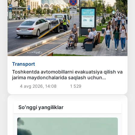
Transport
Toshkentda avtomobillarni evakuatsiya qilish va
jarima maydonchalarida saqlash uchun
to‘lovlarning eng yuqori miqdori belgilanmoqda
4 avg 2026, 14:08
1 529
Soʻnggi yangiliklar