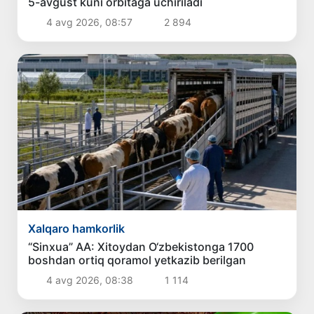
5-avgust kuni orbitaga uchiriladi
4 avg 2026, 08:57
2 894
Xalqaro hamkorlik
“Sinxua” AA: Xitoydan O‘zbekistonga 1700
boshdan ortiq qoramol yetkazib berilgan
4 avg 2026, 08:38
1 114