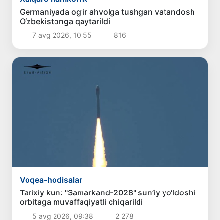
Germaniyada og‘ir ahvolga tushgan vatandosh
O‘zbekistonga qaytarildi
7 avg 2026, 10:55
816
Voqea-hodisalar
Tarixiy kun: "Samarkand-2028" sun’iy yo‘ldoshi
orbitaga muvaffaqiyatli chiqarildi
5 avg 2026, 09:38
2 278