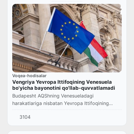
Voqea-hodisalar
Vengriya Yevropa Ittifoqining Venesuela
bo'yicha bayonotini qo'llab-quvvatlamadi
Budapesht AQShning Venesueladagi
harakatlariga nisbatan Yevropa Ittifoqining
umumiy pozitsiyasini to'sqinlik qildi.
3104