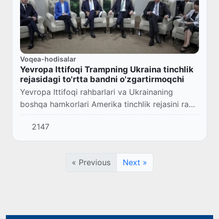
Voqea-hodisalar
Yevropa Ittifoqi Trampning Ukraina tinchlik
rejasidagi to'rtta bandni o'zgartirmoqchi
Yevropa Ittifoqi rahbarlari va Ukrainaning
boshqa hamkorlari Amerika tinchlik rejasini rad
etishmoqda. Ular rejaning 28 ta bandidan
2147
kamida bir nechtasini o'zgartirmoqchi, deb
xabar...
« Previous
Next »