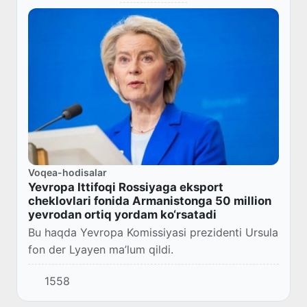
Voqea-hodisalar
Yevropa Ittifoqi Rossiyaga eksport
cheklovlari fonida Armanistonga 50 million
yevrodan ortiq yordam ko‘rsatadi
Bu haqda Yevropa Komissiyasi prezidenti Ursula
fon der Lyayen ma’lum qildi.
1558