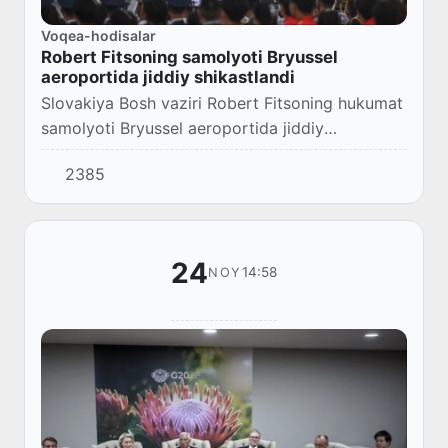
Voqea-hodisalar
Robert Fitsoning samolyoti Bryussel
aeroportida jiddiy shikastlandi
Slovakiya Bosh vaziri Robert Fitsoning hukumat
samolyoti Bryussel aeroportida jiddiy
shikastlandi va uchishga yaroqsiz deb e'lon
2385
qilindi.
24
14:58
NOY