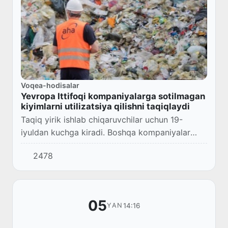
Voqea-hodisalar
Yevropa Ittifoqi kompaniyalarga sotilmagan
kiyimlarni utilizatsiya qilishni taqiqlaydi
Taqiq yirik ishlab chiqaruvchilar uchun 19-
iyuldan kuchga kiradi. Boshqa kompaniyalar
2030-yilga kelib sotilmagan kiyimlarni
2478
utilizatsiya qilishni to'xtatishlari shart bo'ladi.
05
14:16
YAN