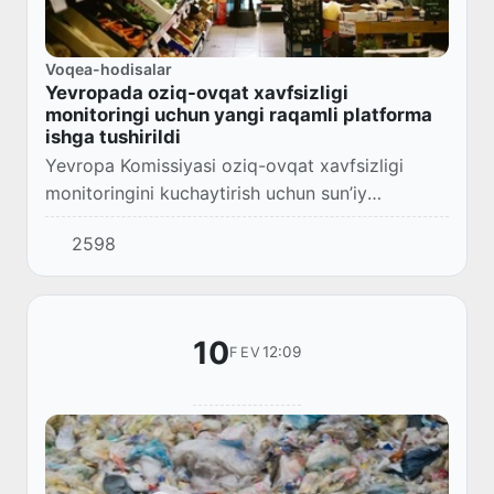
Voqea-hodisalar
Yevropada oziq-ovqat xavfsizligi
monitoringi uchun yangi raqamli platforma
ishga tushirildi
Yevropa Komissiyasi oziq-ovqat xavfsizligi
monitoringini kuchaytirish uchun sun’iy
intellektga asoslangan yangi vositani ishga
2598
tushirdi, deb xabar beradi Euronews.
10
12:09
FEV