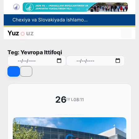
Chexiya va Slovakiyada ishlamoqchi bo‘lgan tibbiyot mutaxassislari ro‘yxatga olinadi
Bolaning familiyasiga otasining ismini berishga ruxsat beriladi
Behruz Karimov faoliyatini Shveytsariyaning «Lugano» klubida davom ettiradi
Yuz
uz
Ekstremistik tashkilotlar va materiallarning elektron reyestri yuritiladi
Oʻzbekistonda 2025 yilda korrupsiyaga oid jinoyatlar boʻyicha 7 517 nafar shaxs javobgarlikka tortilgan
Teg: Yevropa Ittifoqi
26
08:11
IYL