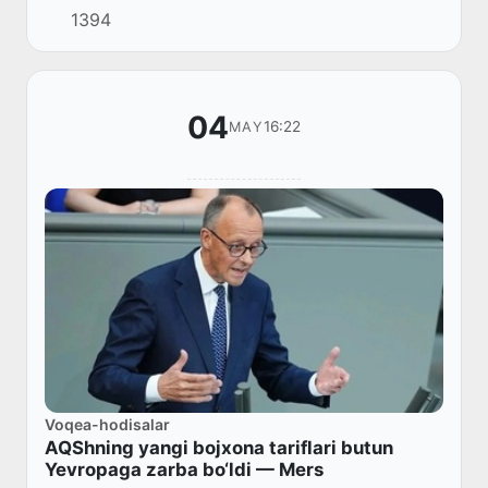
1394
04
16:22
MAY
Voqea-hodisalar
AQShning yangi bojxona tariflari butun
Yevropaga zarba bo‘ldi — Mers