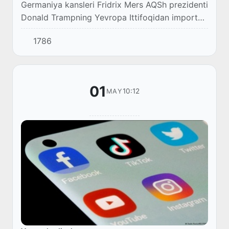
Germaniya kansleri Fridrix Mers AQSh prezidenti
Donald Trampning Yevropa Ittifoqidan import
qilinadigan avtomobillarga bojxona tariflarini
1786
joriy etish to‘g‘risidagi qarori butun Ye...
01
10:12
MAY