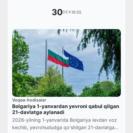
30
16:55
DEK
Voqea-hodisalar
Bolgariya 1-yanvardan yevroni qabul qilgan
21-davlatga aylanadi
2026-yilning 1-yanvarida Bolgariya levdan voz
kechib, yevrohududga qo'shilgan 21-davlatga