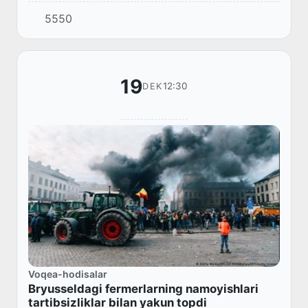
aylanadi.
5550
19
12:30
DEK
Voqea-hodisalar
Bryusseldagi fermerlarning namoyishlari
tartibsizliklar bilan yakun topdi