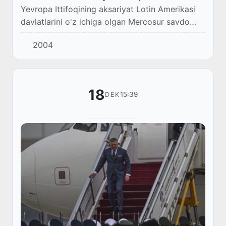
Yevropa Ittifoqining aksariyat Lotin Amerikasi
davlatlarini o'z ichiga olgan Mercosur savdo
bloki bilan kelishuviga qarshi Bryusselda
2004
yevropalik fermerlarning namoyishi tartibsizli...
18
15:39
DEK