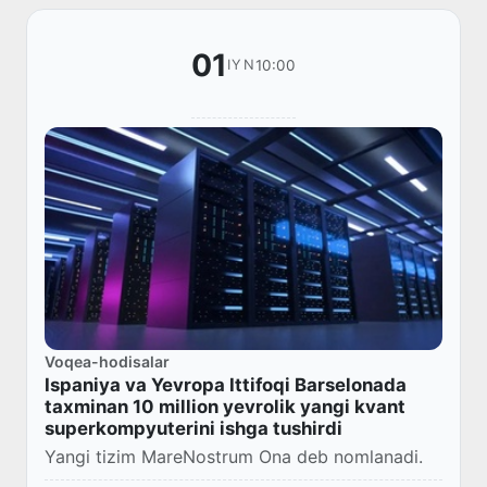
01
10:00
IYN
Voqea-hodisalar
Ispaniya va Yevropa Ittifoqi Barselonada
taxminan 10 million yevrolik yangi kvant
superkompyuterini ishga tushirdi
Yangi tizim MareNostrum Ona ​​deb nomlanadi.