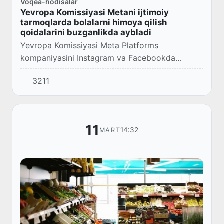
Voqea-hodisalar
Yevropa Komissiyasi Metani ijtimoiy
tarmoqlarda bolalarni himoya qilish
qoidalarini buzganlikda aybladi
Yevropa Komissiyasi Meta Platforms
kompaniyasini Instagram va Facebookda
bolalarni yetarli darajada himoya qilmaganlikda
3211
aybladi.
11
14:32
MART