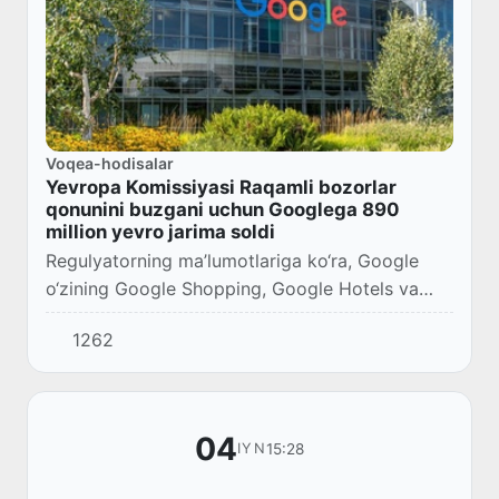
Voqea-hodisalar
Yevropa Komissiyasi Raqamli bozorlar
qonunini buzgani uchun Googlega 890
million yevro jarima soldi
Regulyatorning ma’lumotlariga ko‘ra, Google
o‘zining Google Shopping, Google Hotels va
Google Flights kabi xizmatlariga ustuvor
1262
ahamiyat berib, qidiruv natijalarida raqobatdosh
xiz...
04
15:28
IYN