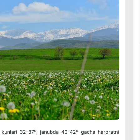
o
o
 kunlari 32-37
, janubda 40-42
gacha haroratni