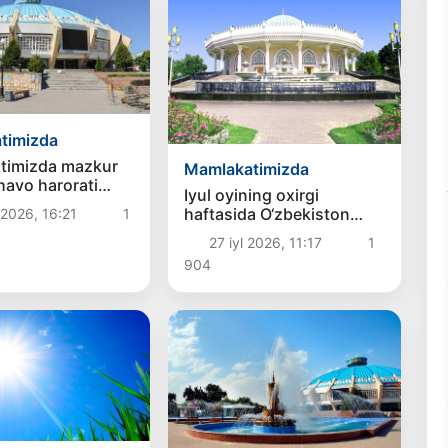
timizda
timizda mazkur
Mamlakatimizda
havo harorati
Iyul oyining oxirgi
sayadi
haftasida O‘zbekiston
2026, 16:21
1
hududi bo‘yicha issiq ob-
27 iyl 2026, 11:17
1
havo bo‘lishi kutilmoqda
904