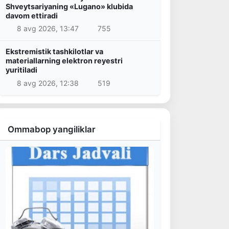
Shveytsariyaning «Lugano» klubida
davom ettiradi
8 avg 2026, 13:47
755
Ekstremistik tashkilotlar va
materiallarning elektron reyestri
yuritiladi
8 avg 2026, 12:38
519
Ommabop yangiliklar