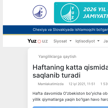
Bolaning familiyasiga otasining ismini beri
Yuz
uz
Siyosat
Iqtisodiyot
Ja
Yangiliklarga qaytish
Haftaning katta qismida
saqlanib turadi
Mamlakatimizda
12 iyl 2021, 11:51
1 53
Hafta davomida Oʻzbekiston boʻyicha ob-
yillik qiymatlarga yaqin boʻlgan havo har