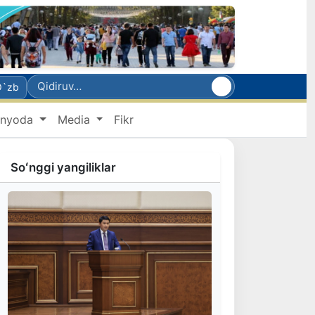
O`zb
nyoda
Media
Fikr
Soʻnggi yangiliklar