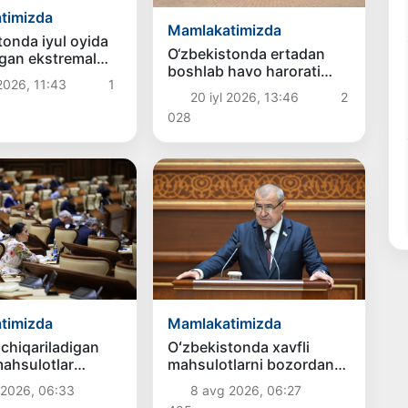
timizda
Mamlakatimizda
tonda iyul oyida
O‘zbekistonda ertadan
lgan ekstremal
boshlab havo harorati
va harorat
 2026, 11:43
1
pasayishi kutilmoqda
rining sababi
20 iyl 2026, 13:46
2
028
timizda
Mamlakatimizda
chiqariladigan
Oʻzbekistonda xavfli
ahsulotlar
mahsulotlarni bozordan
oʻlishi shart
chiqarib olishning
 2026, 06:33
8 avg 2026, 06:27
huquqiy mexanizmi