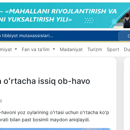
Chexiya va Slovakiyada ishlamoqchi bo‘lgan tibbiyot mutaxassislari ro‘yxatga olinadi
shga ruxsat beriladi
miyat
Fan va ta'lim
Madaniyat
Turizm
Sport
Du
Behruz Karimov faoliyatini Shveytsariyaning «Lugano» klubida davom ettiradi
Ekstremistik tashkilotlar va materiallarning elektron reyestri yuritiladi
Oʻzbekistonda 2025 yilda korrupsiyaga oid jinoyatlar boʻyicha 7 517 nafar shaxs javobgarlikka tortilgan
 oʻrtacha issiq ob-havo
9
havoni yoz oylarining oʻrtasi uchun oʻrtacha koʻp
orati bilan past bosimli maydon aniqlaydi.