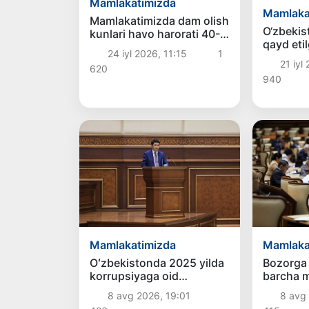
Mamlakatimizda
Mamlaka
Mamlakatimizda dam olish
O‘zbekis
kunlari havo harorati 40-
qayd eti
42 darajagacha ko‘tariladi
24 iyl 2026, 11:15
1
issiqlik 
21 iyl
620
rekordla
940
nima?
Mamlakatimizda
Mamlaka
Oʻzbekistonda 2025 yilda
Bozorga 
korrupsiyaga oid
barcha m
jinoyatlar boʻyicha 7 517
xavfsiz b
8 avg 2026, 19:01
8 avg
nafar shaxs javobgarlikka