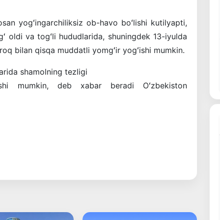
an yogʻingarchiliksiz ob-havo boʻlishi kutilyapti,
ʻ oldi va togʻli hududlarida, shuningdek 13-iyulda
roq bilan qisqa muddatli yomgʻir yogʻishi mumkin.
arida shamolning tezligi
shi mumkin, deb xabar beradi Oʻzbekiston