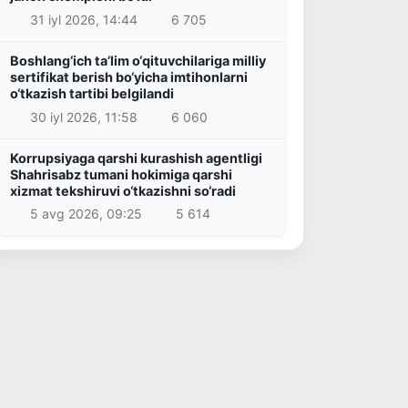
31 iyl 2026, 14:44
6 705
Boshlang‘ich ta’lim o‘qituvchilariga milliy
sertifikat berish bo‘yicha imtihonlarni
o‘tkazish tartibi belgilandi
30 iyl 2026, 11:58
6 060
Korrupsiyaga qarshi kurashish agentligi
Shahrisabz tumani hokimiga qarshi
xizmat tekshiruvi o‘tkazishni so‘radi
5 avg 2026, 09:25
5 614