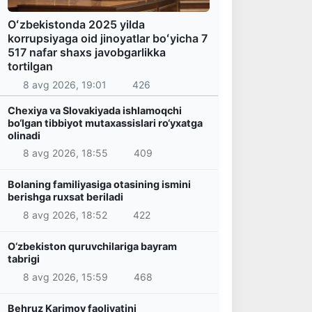
Oʻzbekistonda 2025 yilda
korrupsiyaga oid jinoyatlar boʻyicha 7
517 nafar shaxs javobgarlikka
tortilgan
8 avg 2026, 19:01
426
Chexiya va Slovakiyada ishlamoqchi
bo‘lgan tibbiyot mutaxassislari ro‘yxatga
olinadi
8 avg 2026, 18:55
409
Bolaning familiyasiga otasining ismini
berishga ruxsat beriladi
8 avg 2026, 18:52
422
O‘zbekiston quruvchilariga bayram
tabrigi
8 avg 2026, 15:59
468
Behruz Karimov faoliyatini