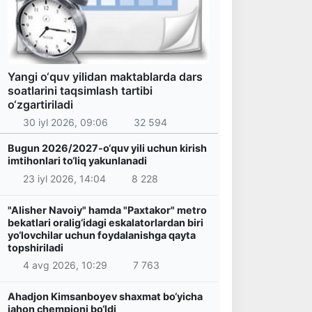
Yangi o‘quv yilidan maktablarda dars
soatlarini taqsimlash tartibi
o‘zgartiriladi
30 iyl 2026, 09:06
32 594
Bugun 2026/2027-o‘quv yili uchun kirish
imtihonlari to‘liq yakunlanadi
23 iyl 2026, 14:04
8 228
"Alisher Navoiy" hamda "Paxtakor" metro
bekatlari oralig‘idagi eskalatorlardan biri
yo‘lovchilar uchun foydalanishga qayta
topshiriladi
4 avg 2026, 10:29
7 763
Ahadjon Kimsanboyev shaxmat bo‘yicha
jahon chempioni bo‘ldi