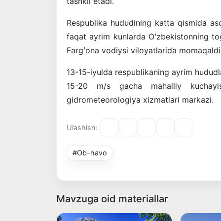
tashkil etadi.
Respublika hududining katta qismida asos
faqat ayrim kunlarda Oʻzbekistonning tog
Fargʻona vodiysi viloyatlarida momaqaldi
13-15-iyulda respublikaning ayrim hududl
15-20 m/s gacha mahalliy kuchayi
gidrometeorologiya xizmatlari markazi.
Ulashish:
#Ob-havo
Mavzuga oid materiallar