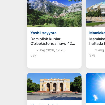
Yashil sayyora
Mamlaka
Dam olish kunlari
Mamlaka
Oʻzbekistonda havo 42
haftada 
darajagacha isiydi
biroz pa
7 avg 2026, 12:25
3 avg 
687
378