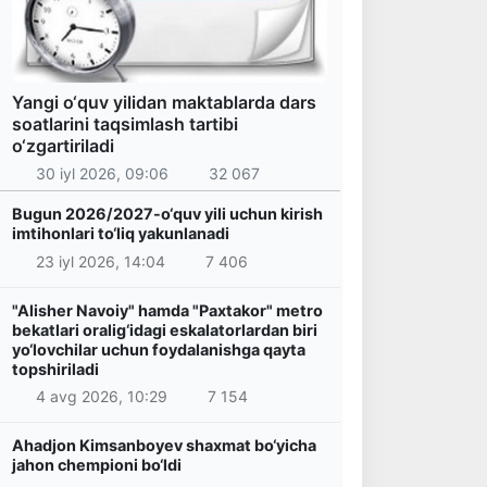
Yangi o‘quv yilidan maktablarda dars
soatlarini taqsimlash tartibi
o‘zgartiriladi
30 iyl 2026, 09:06
32 067
Bugun 2026/2027-o‘quv yili uchun kirish
imtihonlari to‘liq yakunlanadi
23 iyl 2026, 14:04
7 406
"Alisher Navoiy" hamda "Paxtakor" metro
bekatlari oralig‘idagi eskalatorlardan biri
yo‘lovchilar uchun foydalanishga qayta
topshiriladi
4 avg 2026, 10:29
7 154
Ahadjon Kimsanboyev shaxmat bo‘yicha
jahon chempioni bo‘ldi