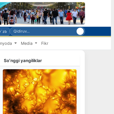
O`zb
nyoda
Media
Fikr
Soʻnggi yangiliklar