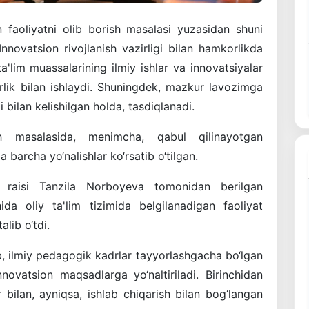
n faoliyatni olib borish masalasi yuzasidan shuni
nnovatsion rivojlanish vazirligi bilan hamkorlikda
ta'lim muassalarining ilmiy ishlar va innovatsiyalar
irlik bilan ishlaydi. Shuningdek, mazkur lavozimga
 bilan kelishilgan holda, tasdiqlanadi.
ish masalasida, menimcha, qabul qilinayotgan
a barcha yo‘nalishlar ko‘rsatib o‘tilgan.
i raisi Tanzila Norboyeva tomonidan berilgan
hida oliy ta'lim tizimida belgilanadigan faoliyat
alib o‘tdi.
tib, ilmiy pedagogik kadrlar tayyorlashgacha bo‘lgan
novatsion maqsadlarga yo‘naltiriladi. Birinchidan
 bilan, ayniqsa, ishlab chiqarish bilan bog‘langan