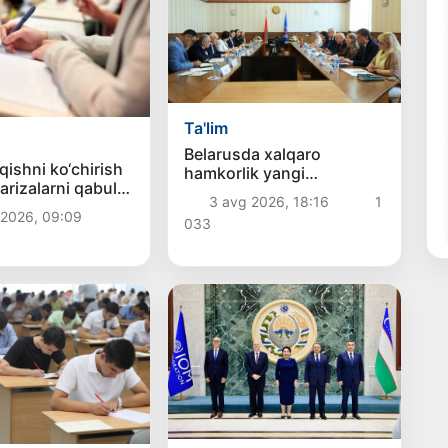
Ta'lim
Belarusda xalqaro
qishni ko‘chirish
hamkorlik yangi
arizalarni qabul
bosqichga ko‘tarildi:
3 avg 2026, 18:16
1
g so‘nggi kuni
Buxoro davlat texnika
 2026, 09:09
033
universiteti
delegatsiyasining xizmat
safari samarali yakunlandi