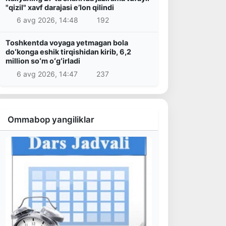
"qizil" xavf darajasi e’lon qilindi
6 avg 2026, 14:48
192
Toshkentda voyaga yetmagan bola
doʻkonga eshik tirqishidan kirib, 6,2
million soʻm oʻgʻirladi
6 avg 2026, 14:47
237
Ommabop yangiliklar