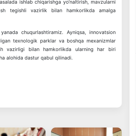
masalada ishlab chiqarishga yo‘naltirish, mavzularni
lash tegishli vazirlik bilan hamkorlikda amalga
 yanada chuqurlashtiramiz. Ayniqsa, innovatsion
tadigan texnologik parklar va boshqa mexanizmlar
ish vazirligi bilan hamkorlikda ularning har biri
ha alohida dastur qabul qilinadi.