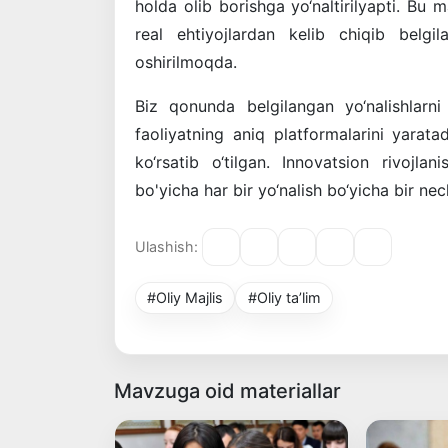
holda olib borishga yo‘naltirilyapti. Bu 
real ehtiyojlardan kelib chiqib belgi
oshirilmoqda.
Biz qonunda belgilangan yo‘nalishlarni
faoliyatning aniq platformalarini yara
ko‘rsatib o‘tilgan. Innovatsion rivojlan
bo'yicha har bir yo‘nalish bo‘yicha bir nec
Ulashish:
#Oliy Majlis
#Oliy ta’lim
Mavzuga oid materiallar