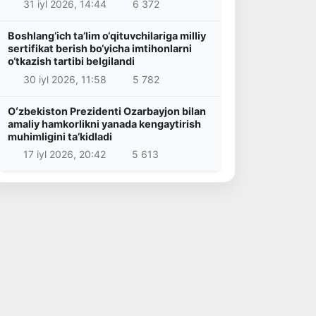
31 iyl 2026, 14:44
6 372
Boshlang‘ich ta’lim o‘qituvchilariga milliy
sertifikat berish bo‘yicha imtihonlarni
o‘tkazish tartibi belgilandi
30 iyl 2026, 11:58
5 782
Oʻzbekiston Prezidenti Ozarbayjon bilan
amaliy hamkorlikni yanada kengaytirish
muhimligini taʼkidladi
17 iyl 2026, 20:42
5 613