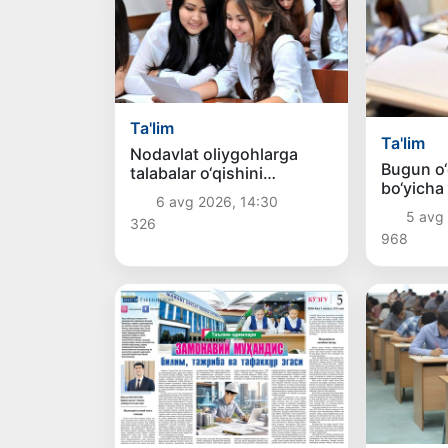
Ta'lim
Ta'lim
Nodavlat oliygohlarga
Bugun o‘
talabalar o‘qishini
bo‘yicha 
ko‘chirish muddati 10-
6 avg 2026, 14:30
qilishnin
avgustga qadar uzaytirildi
5 avg
326
968