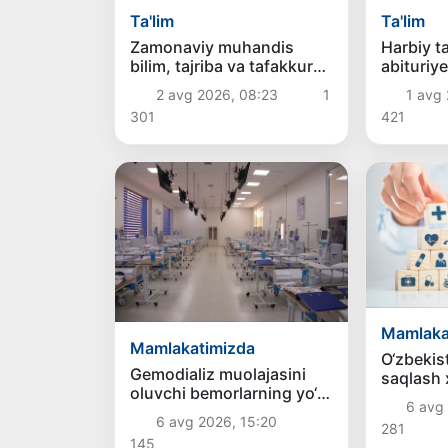
Ta'lim
Ta'lim
Zamonaviy muhandis
Harbiy t
bilim, tajriba va tafakkur
abituriy
egasi
qo‘shimc
2 avg 2026, 08:23
1
1 avg 
qanday t
301
421
Mamlaka
Mamlakatimizda
O‘zbekist
Gemodializ muolajasini
saqlash 
oluvchi bemorlarning yo‘l
yarim yil
6 avg
xarajatlari davlat budjeti
ziyod ma
6 avg 2026, 15:20
281
hisobidan qoplab berilishi
145