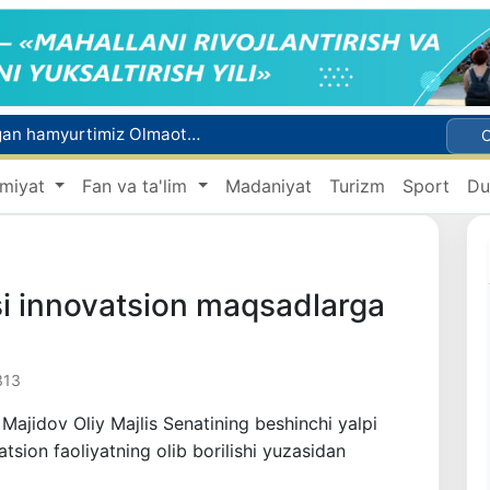
Bosh konsulxona ko‘magida insultga chalingan hamyurtimiz Olmaotadan yurtimizga qaytarildi
Qo‘qon YUNESKOning Media va axborot savodxonligi bo‘yicha Global alyansiga qo‘shildi
miyat
Fan va ta'lim
Madaniyat
Turizm
Sport
Du
Gemodializ muolajasini oluvchi bemorlarning yo‘l xarajatlari davlat budjeti hisobidan qoplab berilishi mumkin
Italiyaning 27 ta shahrida jazirama tufayli "qizil" xavf darajasi e’lon qilindi
Olimlar Quyosh yuzasining tarixdagi eng aniq tasvirlarini e’lon qilishdi
si innovatsion maqsadlarga
313
 Majidov Oliy Majlis Senatining beshinchi yalpi
atsion faoliyatning olib borilishi yuzasidan