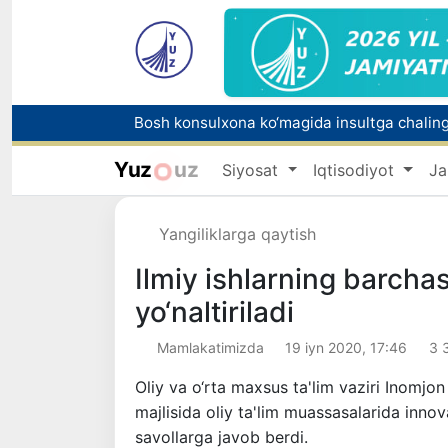
Yuz
uz
Siyosat
Iqtisodiyot
Ja
Yangiliklarga qaytish
Ilmiy ishlarning barcha
yo‘naltiriladi
Mamlakatimizda
19 iyn 2020, 17:46
3 
Oliy va o‘rta maxsus ta'lim vaziri Inomjon
majlisida oliy ta'lim muassasalarida innov
savollarga javob berdi.