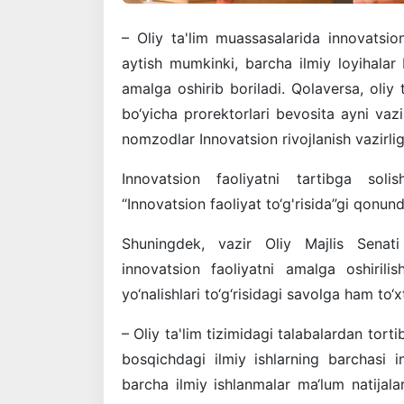
– Oliy ta'lim muassasalarida innovatsio
aytish mumkinki, barcha ilmiy loyihalar I
amalga oshirib boriladi. Qolaversa, oliy 
bo‘yicha prorektorlari bevosita ayni vaz
nomzodlar Innovatsion rivojlanish vazirligi
Innovatsion faoliyatni tartibga sol
“Innovatsion faoliyat to‘g'risida”gi qonund
Shuningdek, vazir Oliy Majlis Senat
innovatsion faoliyatni amalga oshirilis
yo‘nalishlari to‘g‘risidagi savolga ham to‘xt
– Oliy ta'lim tizimidagi talabalardan tor
bosqichdagi ilmiy ishlarning barchasi in
barcha ilmiy ishlanmalar ma‘lum natijalar