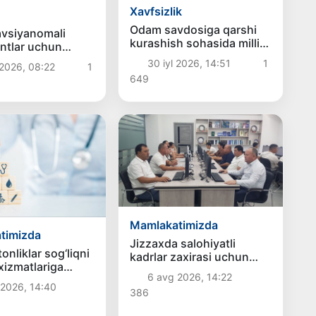
Xavfsizlik
Odam savdosiga qarshi
avsiyanomali
kurashish sohasida milliy
entlar uchun
va mintaqaviy
ha kvotalar
30 iyl 2026, 14:51
1
2026, 08:22
1
hamkorlikning yangi
aqsimlanadi?
649
ustuvor yo‘nalishlari
belgilab olindi
Mamlakatimizda
timizda
Jizzaxda salohiyatli
onliklar sog‘liqni
kadrlar zaxirasi uchun
xizmatlariga
saralash jarayonlari
6 avg 2026, 14:22
da 11 trln so‘mdan
davom etmoqda
 2026, 14:40
386
blag‘ sarfladi