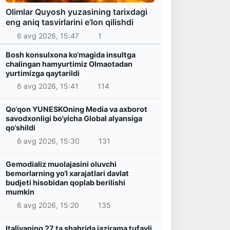
Olimlar Quyosh yuzasining tarixdagi
eng aniq tasvirlarini e’lon qilishdi
6 avg 2026, 15:47
1
Bosh konsulxona ko‘magida insultga
chalingan hamyurtimiz Olmaotadan
yurtimizga qaytarildi
6 avg 2026, 15:41
114
Qo‘qon YUNESKOning Media va axborot
savodxonligi bo‘yicha Global alyansiga
qo‘shildi
6 avg 2026, 15:30
131
Gemodializ muolajasini oluvchi
bemorlarning yo‘l xarajatlari davlat
budjeti hisobidan qoplab berilishi
mumkin
6 avg 2026, 15:20
135
Italiyaning 27 ta shahrida jazirama tufayli