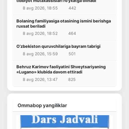
tibbiyot mutaxassislari ro‘yxatga olinadi
8 avg 2026, 18:55
442
Bolaning familiyasiga otasining ismini berishga
ruxsat beriladi
8 avg 2026, 18:52
464
O‘zbekiston quruvchilariga bayram tabrigi
8 avg 2026, 15:59
501
Behruz Karimov faoliyatini Shveytsariyaning
«Lugano» klubida davom ettiradi
8 avg 2026, 13:47
825
Ommabop yangiliklar