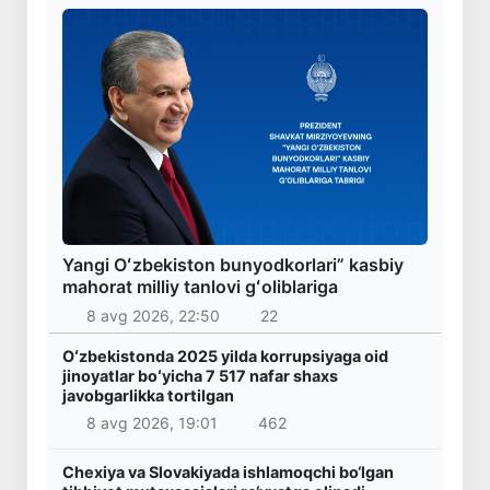
Yangi Oʻzbekiston bunyodkorlari” kasbiy
mahorat milliy tanlovi gʻoliblariga
8 avg 2026, 22:50
22
Oʻzbekistonda 2025 yilda korrupsiyaga oid
jinoyatlar boʻyicha 7 517 nafar shaxs
javobgarlikka tortilgan
8 avg 2026, 19:01
462
Chexiya va Slovakiyada ishlamoqchi bo‘lgan