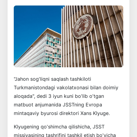
"Jahon sog'liqni saqlash tashkiloti
Turkmanistondagi vakolatxonasi bilan doimiy
aloqada", dedi 3 iyun kuni bo'lib o'tgan
matbuot anjumanida JSSTning Evropa
mintaqaviy byurosi direktori Xans Klyuge.
Klyugening qo'shimcha qilishicha, JSST
missiyasining tashrifini tashkil etish bo'yicha