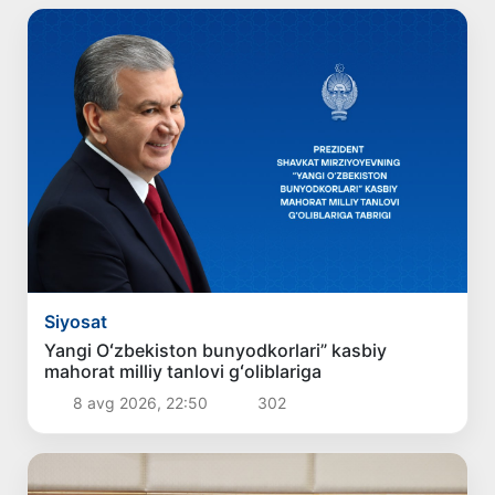
Siyosat
Yangi Oʻzbekiston bunyodkorlari” kasbiy
mahorat milliy tanlovi gʻoliblariga
8 avg 2026, 22:50
302