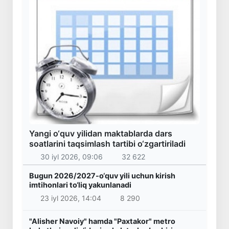
Yangi o‘quv yilidan maktablarda dars
soatlarini taqsimlash tartibi o‘zgartiriladi
30 iyl 2026, 09:06
32 622
Bugun 2026/2027-o‘quv yili uchun kirish
imtihonlari to‘liq yakunlanadi
23 iyl 2026, 14:04
8 290
"Alisher Navoiy" hamda "Paxtakor" metro