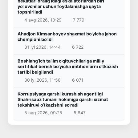
bekatlari oralig‘idagi eskalatorlardan biri
yo‘lovchilar uchun foydalanishga qayta
topshiriladi
4 avg 2026, 10:29
7 779
Ahadjon Kimsanboyev shaxmat bo‘yicha jahon
chempioni bo‘ldi
31 iyl 2026, 14:44
6 722
Boshlang‘ich ta’lim o‘qituvchilariga milliy
sertifikat berish bo‘yicha imtihonlarni o‘tkazish
tartibi belgilandi
30 iyl 2026, 11:58
6 071
Korrupsiyaga qarshi kurashish agentligi
Shahrisabz tumani hokimiga qarshi xizmat
tekshiruvi o‘tkazishni so‘radi
5 avg 2026, 09:25
5 647