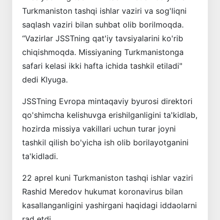
Turkmaniston tashqi ishlar vaziri va sog'liqni
saqlash vaziri bilan suhbat olib borilmoqda.
“Vazirlar JSSTning qat'iy tavsiyalarini ko'rib
chiqishmoqda. Missiyaning Turkmanistonga
safari kelasi ikki hafta ichida tashkil etiladi"
dedi Klyuga.
JSSTning Evropa mintaqaviy byurosi direktori
qo'shimcha kelishuvga erishilganligini ta'kidlab,
hozirda missiya vakillari uchun turar joyni
tashkil qilish bo'yicha ish olib borilayotganini
ta'kidladi.
22 aprel kuni Turkmaniston tashqi ishlar vaziri
Rashid Meredov hukumat koronavirus bilan
kasallanganligini yashirgani haqidagi iddaolarni
rad etdi.