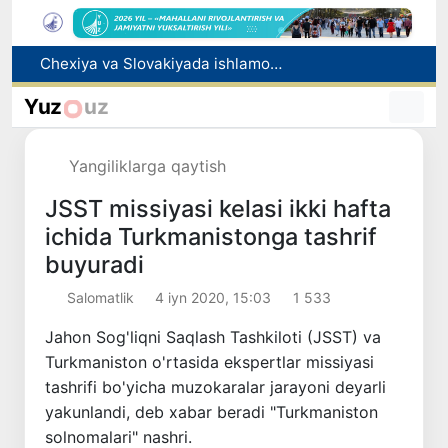
Bolaning familiyasiga otasining ismini berishga ruxsat beriladi
Behruz Karimov faoliyatini Shveytsariyaning «Lugano» klubida davom ettiradi
Yuz
uz
Ekstremistik tashkilotlar va materiallarning elektron reyestri yuritiladi
Oʻzbekistonda 2025 yilda korrupsiyaga oid jinoyatlar boʻyicha 7 517 nafar shaxs javobgarlikka tortilgan
Yangiliklarga qaytish
Chexiya va Slovakiyada ishlamoqchi bo‘lgan tibbiyot mutaxassislari ro‘yxatga olinadi
JSST missiyasi kelasi ikki hafta
ichida Turkmanistonga tashrif
buyuradi
Salomatlik
4 iyn 2020, 15:03
1 533
Jahon Sog'liqni Saqlash Tashkiloti (JSST) va
Turkmaniston o'rtasida ekspertlar missiyasi
tashrifi bo'yicha muzokaralar jarayoni deyarli
yakunlandi, deb xabar beradi "Turkmaniston
solnomalari" nashri.