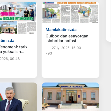
Mamlakatimizda
Gulbog‘dan esayotgan
timizda
islohotlar nafasi
fenomeni: tarix,
27 iyl 2026, 15:00
va yuksalish
793
bligi
 2026, 09:48