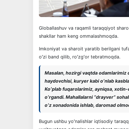
Globallashuv va raqamli taraqqiyot shar
shakllar ham keng ommalashmoqda.
Imkoniyat va sharoit yaratib berilgani tuf
oʻzi band qilib, roʻzgʻor tebratmoqda.
Masalan, hozirgi vaqtda odamlarimiz 
haydovchisi, kuryer kabi oʻnlab kasbl
Koʻplab fuqarolarimiz, ayniqsa, xotin
oʻrgandi. Mahallalarni “drayver” sohala
oʻz xonadonida ishlab, daromad olmo
Bugun ushbu yoʻnalishlar iqtisodiy taraqqi