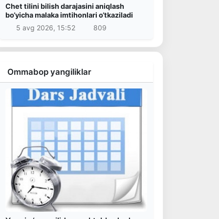
Chet tilini bilish darajasini aniqlash
bo‘yicha malaka imtihonlari o‘tkaziladi
5 avg 2026, 15:52
809
Ommabop yangiliklar