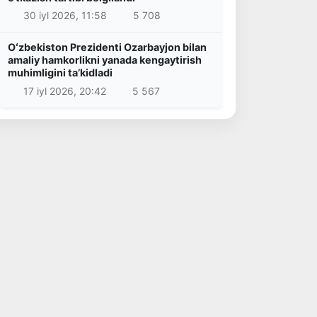
30 iyl 2026, 11:58
5 708
Oʻzbekiston Prezidenti Ozarbayjon bilan
amaliy hamkorlikni yanada kengaytirish
muhimligini taʼkidladi
17 iyl 2026, 20:42
5 567