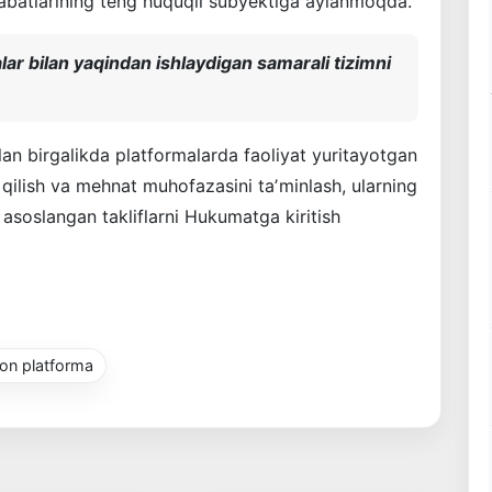
batlarining teng huquqli subyektiga aylanmoqda.
r bilan yaqindan ishlaydigan samarali tizimni
lan birgalikda platformalarda faoliyat yuritayotgan
qilish va mehnat muhofazasini taʼminlash, ularning
a asoslangan takliflarni Hukumatga kiritish
ron platforma