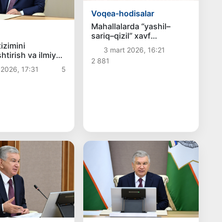
Voqea-hodisalar
Mahallalarda “yashil–
sariq–qizil” xavf
indikatorlari joriy etiladi
izimini
3 mart 2026, 16:21
htirish va ilmiy
2 881
vojlantirish
 2026, 17:31
5
ri muhokama