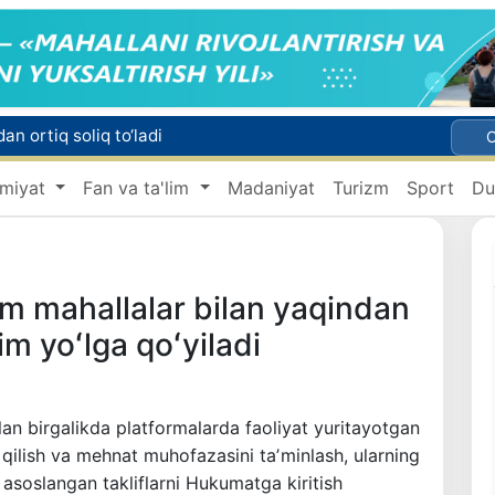
n ortiq soliq to‘ladi
miyat
Fan va ta'lim
Madaniyat
Turizm
Sport
Du
Migratsiya agentligida 1 mlrd so‘mdan ortiq mablag‘ talon-toroj qilingani fosh etildi
Chet tilini bilish darajasini aniqlash bo‘yicha malaka imtihonlari o‘tkaziladi
holatiga chek qo'yildi
m mahallalar bilan yaqindan
im yoʻlga qoʻyiladi
lan birgalikda platformalarda faoliyat yuritayotgan
qilish va mehnat muhofazasini taʼminlash, ularning
a asoslangan takliflarni Hukumatga kiritish