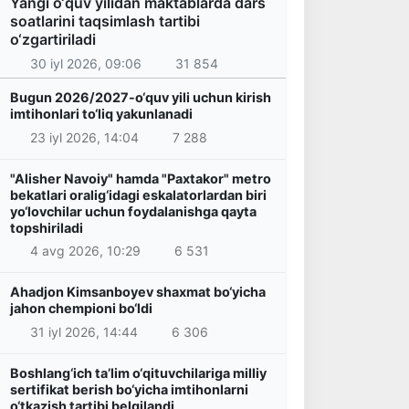
Yangi o‘quv yilidan maktablarda dars
soatlarini taqsimlash tartibi
o‘zgartiriladi
30 iyl 2026, 09:06
31 854
Bugun 2026/2027-o‘quv yili uchun kirish
imtihonlari to‘liq yakunlanadi
23 iyl 2026, 14:04
7 288
"Alisher Navoiy" hamda "Paxtakor" metro
bekatlari oralig‘idagi eskalatorlardan biri
yo‘lovchilar uchun foydalanishga qayta
topshiriladi
4 avg 2026, 10:29
6 531
Ahadjon Kimsanboyev shaxmat bo‘yicha
jahon chempioni bo‘ldi
31 iyl 2026, 14:44
6 306
Boshlang‘ich ta’lim o‘qituvchilariga milliy
sertifikat berish bo‘yicha imtihonlarni
o‘tkazish tartibi belgilandi