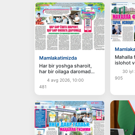
Mamlaka
Mahalla 
Mamlakatimizda
islohot 
Har bir yoshga sharoit,
mutanosi
har bir oilaga daromad
30 iyl
mahalladagi o‘zgarishlar
905
4 avg 2026, 10:00
manzarasi
481