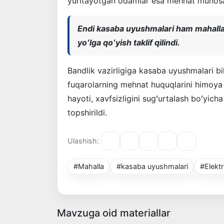
yuritayotgan odamlar esa mehnat munosa
Endi kasaba uyushmalari ham mahallala
yoʻlga qoʻyish taklif qilindi.
Bandlik vazirligiga kasaba uyushmalari bi
fuqarolarning mehnat huquqlarini himoya 
hayoti, xavfsizligini sugʻurtalash boʻyich
topshirildi.
Ulashish:
#Mahalla
#kasaba uyushmalari
#Elekt
Mavzuga oid materiallar