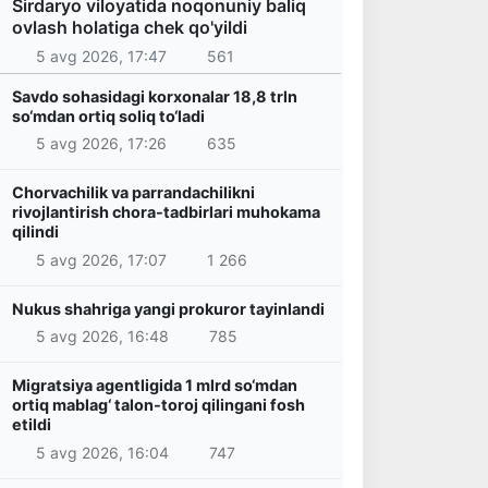
Sirdaryo viloyatida noqonuniy baliq
ovlash holatiga chek qo'yildi
5 avg 2026, 17:47
561
Savdo sohasidagi korxonalar 18,8 trln
so‘mdan ortiq soliq to‘ladi
5 avg 2026, 17:26
635
Chorvachilik va parrandachilikni
rivojlantirish chora-tadbirlari muhokama
qilindi
5 avg 2026, 17:07
1 266
Nukus shahriga yangi prokuror tayinlandi
5 avg 2026, 16:48
785
Migratsiya agentligida 1 mlrd so‘mdan
ortiq mablag‘ talon-toroj qilingani fosh
etildi
5 avg 2026, 16:04
747