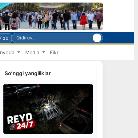
O`zb
nyoda
Media
Fikr
Soʻnggi yangiliklar