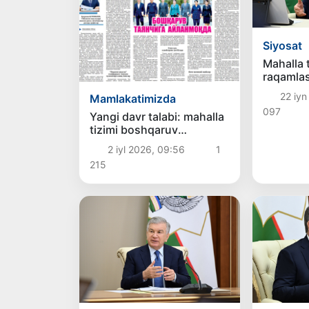
Siyosat
Mahalla t
raqamlas
asosda ri
22 iyn
Mamlakatimizda
chorala
097
qilindi
Yangi davr talabi: mahalla
tizimi boshqaruv
tayanchiga aylanmoqda
2 iyl 2026, 09:56
1
215