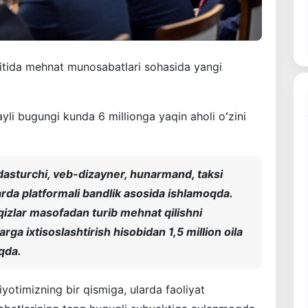
oitida mehnat munosabatlari sohasida yangi
ayli bugungi kunda 6 millionga yaqin aholi oʻzini
dasturchi, veb-dizayner, hunarmand, taksi
arda platformali bandlik asosida ishlamoqda.
-qizlar masofadan turib mehnat qilishni
rga ixtisoslashtirish hisobidan 1,5 million oila
qda.
yotimizning bir qismiga, ularda faoliyat