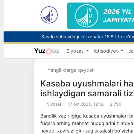
Savdo sohasidagi korxonalar 18,8 trln so‘mda
Nukus shahriga yangi prokuror tayinlandi
Yuz
uz
Siyosat
Iqtisodiyot
Ja
Sirdaryo viloyatida noqonuniy baliq ovlash 
Yangiliklarga qaytish
Kasaba uyushmalari ha
ishlaydigan samarali tiz
Siyosat
17 okt 2025, 12:12
2 796
Bandlik vazirligiga kasaba uyushmalari bi
fuqarolarning mehnat huquqlarini himoya 
hayoti, xavfsizligini sugʻurtalash boʻyich