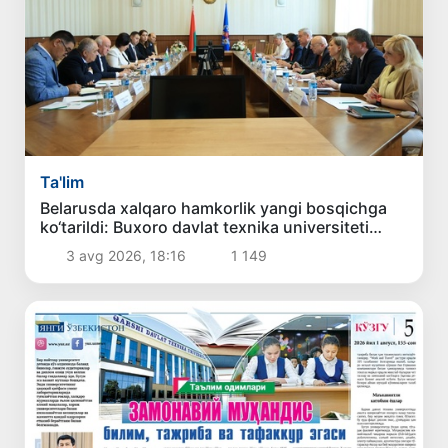
Ta'lim
Belarusda xalqaro hamkorlik yangi bosqichga
ko‘tarildi: Buxoro davlat texnika universiteti
delegatsiyasining xizmat safari samarali
3 avg 2026, 18:16
1 149
yakunlandi