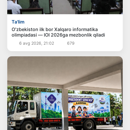
Ta'lim
Oʻzbekiston ilk bor Xalqaro informatika
olimpiadasi — IOI 2026ga mezbonlik qiladi
6 avg 2026, 21:02
679