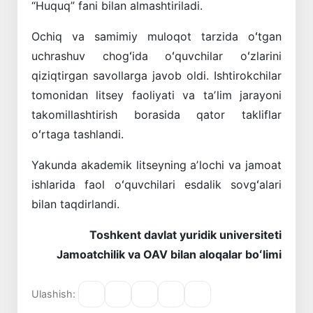
“Huquq” fani bilan almashtiriladi.
Ochiq va samimiy muloqot tarzida oʻtgan
uchrashuv chogʻida oʻquvchilar oʻzlarini
qiziqtirgan savollarga javob oldi. Ishtirokchilar
tomonidan litsey faoliyati va taʼlim jarayoni
takomillashtirish borasida qator takliflar
oʻrtaga tashlandi.
Yakunda akademik litseyning aʼlochi va jamoat
ishlarida faol oʻquvchilari esdalik sovgʻalari
bilan taqdirlandi.
Toshkent davlat yuridik universiteti
Jamoatchilik va OAV bilan aloqalar boʻlimi
Ulashish: