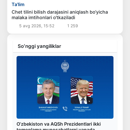
Ta'lim
Chet tilini bilish darajasini aniqlash bo‘yicha
malaka imtihonlari o‘tkaziladi
5 avg 2026, 15:52
1 259
Soʻnggi yangiliklar
O‘zbekiston va AQSh Prezidentlari ikki
tomonlama munosabatlarni yanada