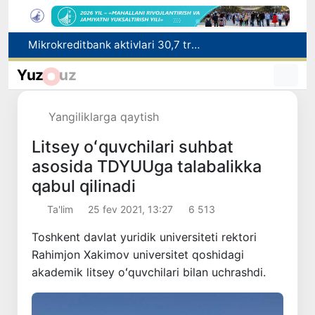
Malayziya Markaziy Osiyoda tibbiy turizm yoʻnalishi sifatidagi mavqeini mustahkamlamoqda
Polshadagi elchixona ko‘magida ona va bola Vatanga qaytarildi
Yuz
uz
Namangan shahrining sobiq hokimi Anvar Otaxodjayevga nisbatan 11 yilga ozodlikdan mahrum qilish jazosi tayinlandi
UZCERT davlat tashkilotlari va korxonalarni ommaviy kiberhujumlar haqida ogohlantirdi
Yangiliklarga qaytish
Mikrokreditbank aktivlari 30,7 trln soʻmga yetdi, Fitch reytingni BB darajasiga oshirdi
Litsey oʻquvchilari suhbat
asosida TDYUUga talabalikka
qabul qilinadi
Ta'lim
25 fev 2021, 13:27
6 513
Toshkent davlat yuridik universiteti rektori
Rahimjon Xakimov universitet qoshidagi
akademik litsey oʻquvchilari bilan uchrashdi.