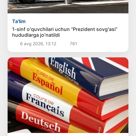
Ta'lim
1-sinf oʻquvchilari uchun “Prezident sovgʻasi”
hududlarga joʻnatildi
6 avg 2026, 13:12
761