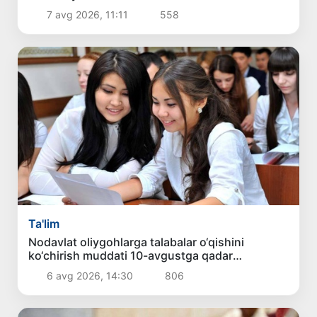
7 avg 2026, 11:11
558
Ta'lim
Nodavlat oliygohlarga talabalar o‘qishini
ko‘chirish muddati 10-avgustga qadar
uzaytirildi
6 avg 2026, 14:30
806