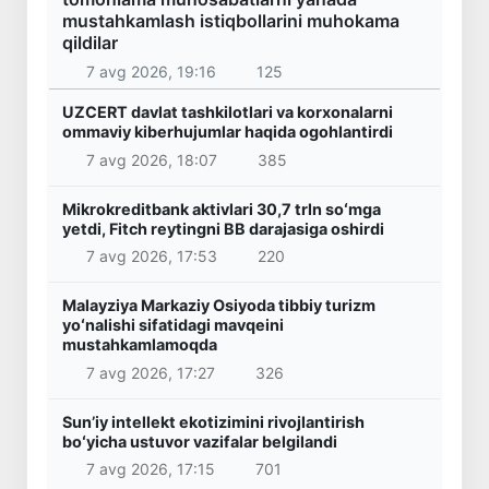
mustahkamlash istiqbollarini muhokama
qildilar
7 avg 2026, 19:16
125
UZCERT davlat tashkilotlari va korxonalarni
ommaviy kiberhujumlar haqida ogohlantirdi
7 avg 2026, 18:07
385
Mikrokreditbank aktivlari 30,7 trln soʻmga
yetdi, Fitch reytingni BB darajasiga oshirdi
7 avg 2026, 17:53
220
Malayziya Markaziy Osiyoda tibbiy turizm
yoʻnalishi sifatidagi mavqeini
mustahkamlamoqda
7 avg 2026, 17:27
326
Sunʼiy intellekt ekotizimini rivojlantirish
boʻyicha ustuvor vazifalar belgilandi
7 avg 2026, 17:15
701