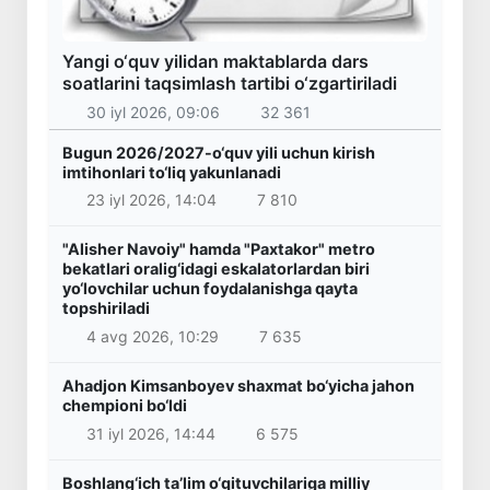
Yangi o‘quv yilidan maktablarda dars
soatlarini taqsimlash tartibi o‘zgartiriladi
30 iyl 2026, 09:06
32 361
Bugun 2026/2027-o‘quv yili uchun kirish
imtihonlari to‘liq yakunlanadi
23 iyl 2026, 14:04
7 810
"Alisher Navoiy" hamda "Paxtakor" metro
bekatlari oralig‘idagi eskalatorlardan biri
yo‘lovchilar uchun foydalanishga qayta
topshiriladi
4 avg 2026, 10:29
7 635
Ahadjon Kimsanboyev shaxmat bo‘yicha jahon
chempioni bo‘ldi
31 iyl 2026, 14:44
6 575
Boshlang‘ich ta’lim o‘qituvchilariga milliy