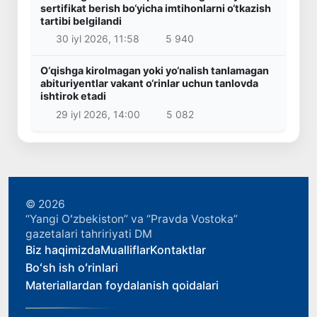
sertifikat berish bo‘yicha imtihonlarni o‘tkazish
tartibi belgilandi
30 iyl 2026, 11:58
5 940
O‘qishga kirolmagan yoki yo‘nalish tanlamagan
abituriyentlar vakant o‘rinlar uchun tanlovda
ishtirok etadi
29 iyl 2026, 14:00
5 082
© 2026
“Yangi Oʻzbekiston” va “Pravda Vostoka”
gazetalari tahririyati DM
Biz haqimizda
Mualliflar
Kontaktlar
Boʻsh ish oʻrinlari
Materiallardan foydalanish qoidalari