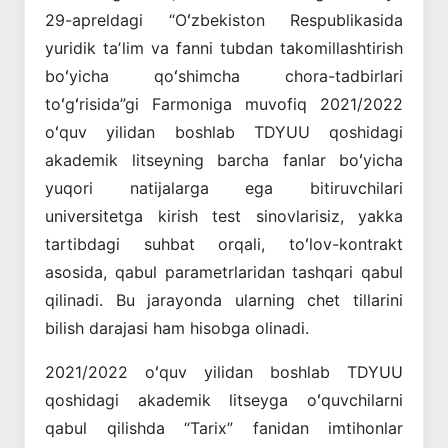
29-apreldagi “Oʻzbekiston Respublikasida
yuridik taʼlim va fanni tubdan takomillashtirish
boʻyicha qoʻshimcha chora-tadbirlari
toʻgʻrisida”gi Farmoniga muvofiq 2021/2022
oʻquv yilidan boshlab TDYUU qoshidagi
akademik litseyning barcha fanlar boʻyicha
yuqori natijalarga ega bitiruvchilari
universitetga kirish test sinovlarisiz, yakka
tartibdagi suhbat orqali, toʻlov-kontrakt
asosida, qabul parametrlaridan tashqari qabul
qilinadi. Bu jarayonda ularning chet tillarini
bilish darajasi ham hisobga olinadi.
2021/2022 oʻquv yilidan boshlab TDYUU
qoshidagi akademik litseyga oʻquvchilarni
qabul qilishda “Tarix” fanidan imtihonlar