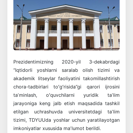
Prezidentimizning 2020-yil 3-dekabrdagi
“Iqtidorli yoshlarni saralab olish tizimi va
akademik litseylar faoliyatini takomillashtirish
chora-tadbirlari toʻgʻrisida”gi qarori ijrosini
taʼminlash, oʻquvchilarni yuridik taʼlim
jarayoniga keng jalb etish maqsadida tashkil
etilgan uchrashuvda universitetdagi taʼlim
tizimi, TDYUUda yoshlar uchun yaratilayotgan
imkoniyatlar xususida maʼlumot berildi.