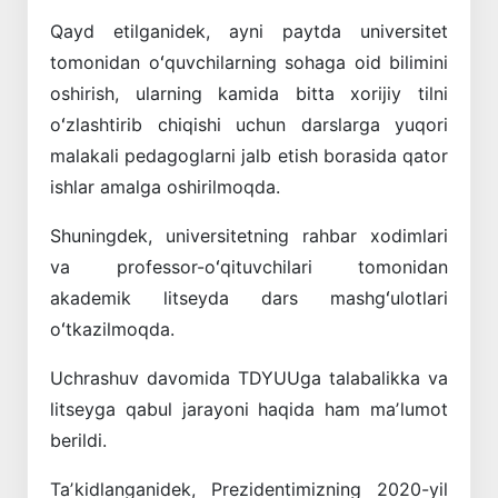
Qayd etilganidek, ayni paytda universitet
tomonidan oʻquvchilarning sohaga oid bilimini
oshirish, ularning kamida bitta xorijiy tilni
oʻzlashtirib chiqishi uchun darslarga yuqori
malakali pedagoglarni jalb etish borasida qator
ishlar amalga oshirilmoqda.
Shuningdek, universitetning rahbar xodimlari
va professor-oʻqituvchilari tomonidan
akademik litseyda dars mashgʻulotlari
oʻtkazilmoqda.
Uchrashuv davomida TDYUUga talabalikka va
litseyga qabul jarayoni haqida ham maʼlumot
berildi.
Taʼkidlanganidek, Prezidentimizning 2020-yil