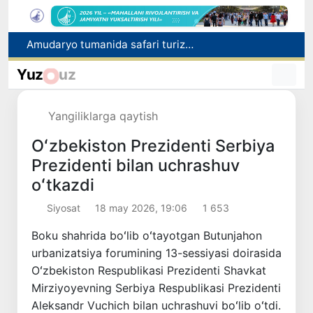
Korrupsiyaga qarshi kurashish agentligi: 9,3 mlrd so‘mdan ortiq davlat xaridida qonunbuzilish holatlari aniqlandi
Tataristondagi hujum oqibatida 7 nafar O‘zbekiston fuqarosi halok bo‘ldi
Yuz
uz
Pavel Durov Toshkentda boshlangan Xalqaro informatika olimpiadasi haqida post qoldirdi
BuxDU jamoasi uchun poytaxt bo‘ylab ma’naviy-ma’rifiy sayohat tashkil etildi
Yangiliklarga qaytish
Amudaryo tumanida safari turizmini rivojlantirish bo‘yicha yangi loyiha amalga oshirilishi rejalashtirilmoqda
Oʻzbekiston Prezidenti Serbiya
Prezidenti bilan uchrashuv
oʻtkazdi
Siyosat
18 may 2026, 19:06
1 653
Boku shahrida boʻlib oʻtayotgan Butunjahon
urbanizatsiya forumining 13-sessiyasi doirasida
Oʻzbekiston Respublikasi Prezidenti Shavkat
Mirziyoyevning Serbiya Respublikasi Prezidenti
Aleksandr Vuchich bilan uchrashuvi boʻlib oʻtdi.