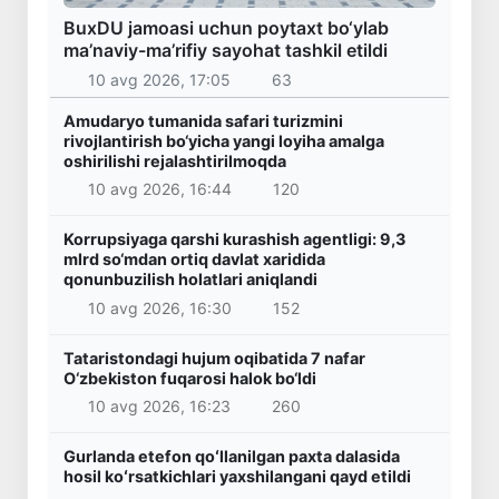
BuxDU jamoasi uchun poytaxt bo‘ylab
ma’naviy-ma’rifiy sayohat tashkil etildi
10 avg 2026, 17:05
63
Amudaryo tumanida safari turizmini
rivojlantirish bo‘yicha yangi loyiha amalga
oshirilishi rejalashtirilmoqda
10 avg 2026, 16:44
120
Korrupsiyaga qarshi kurashish agentligi: 9,3
mlrd so‘mdan ortiq davlat xaridida
qonunbuzilish holatlari aniqlandi
10 avg 2026, 16:30
152
Tataristondagi hujum oqibatida 7 nafar
O‘zbekiston fuqarosi halok bo‘ldi
10 avg 2026, 16:23
260
Gurlanda etefon qoʻllanilgan paxta dalasida
hosil koʻrsatkichlari yaxshilangani qayd etildi