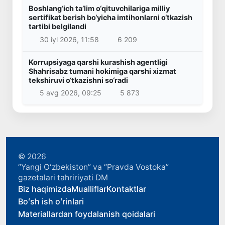
Boshlang‘ich ta’lim o‘qituvchilariga milliy
sertifikat berish bo‘yicha imtihonlarni o‘tkazish
tartibi belgilandi
30 iyl 2026, 11:58
6 209
Korrupsiyaga qarshi kurashish agentligi
Shahrisabz tumani hokimiga qarshi xizmat
tekshiruvi o‘tkazishni so‘radi
5 avg 2026, 09:25
5 873
© 2026
“Yangi Oʻzbekiston” va “Pravda Vostoka”
gazetalari tahririyati DM
Biz haqimizda
Mualliflar
Kontaktlar
Boʻsh ish oʻrinlari
Materiallardan foydalanish qoidalari