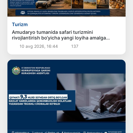
Turizm
Amudaryo tumanida safari turizmini
rivojlantirish bo‘yicha yangi loyiha amalga
oshirilishi rejalashtirilmoqda
10 avg 2026, 16:44
137