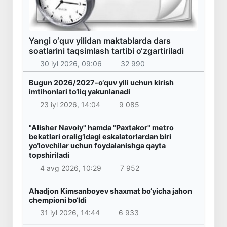
Yangi o‘quv yilidan maktablarda dars
soatlarini taqsimlash tartibi o‘zgartiriladi
30 iyl 2026, 09:06
32 990
Bugun 2026/2027-o‘quv yili uchun kirish
imtihonlari to‘liq yakunlanadi
23 iyl 2026, 14:04
9 085
"Alisher Navoiy" hamda "Paxtakor" metro
bekatlari oralig‘idagi eskalatorlardan biri
yo‘lovchilar uchun foydalanishga qayta
topshiriladi
4 avg 2026, 10:29
7 952
Ahadjon Kimsanboyev shaxmat bo‘yicha jahon
chempioni bo‘ldi
31 iyl 2026, 14:44
6 933