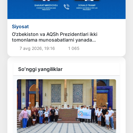
Siyosat
O‘zbekiston va AQSh Prezidentlari ikki
tomonlama munosabatlarni yanada
mustahkamlash istiqbollarini muhokama qildilar
7 avg 2026, 19:16
1 065
Soʻnggi yangiliklar