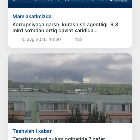
Mamlakatimizda
Korrupsiyaga qarshi kurashish agentligi: 9,3
mlrd so‘mdan ortiq davlat xaridida
qonunbuzilish holatlari aniqlandi
10 avg 2026, 16:30
182
Tashvishli xabar
Tataristondagi hujum oqibatida 7 nafar