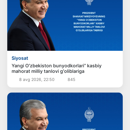
Siyosat
Yangi Oʻzbekiston bunyodkorlari” kasbiy
mahorat milliy tanlovi gʻoliblariga
8 avg 2026, 22:50
845