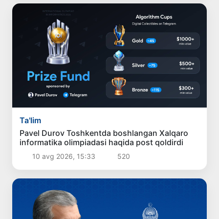
Ta'lim
Pavel Durov Toshkentda boshlangan Xalqaro
informatika olimpiadasi haqida post qoldirdi
10 avg 2026, 15:33
520