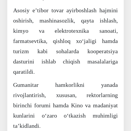
Asosiy eʼtibor tovar ayirboshlash hajmini
oshirish, mashinasozlik, qayta ishlash,
kimyo va elektrotexnika sanoati,
farmatsevtika, qishloq xoʻjaligi hamda
turizm kabi sohalarda kooperatsiya
dasturini ishlab chiqish masalalariga
qaratildi.
Gumanitar hamkorlikni yanada
rivojlantirish, xususan, rektorlarning
birinchi forumi hamda Kino va madaniyat
kunlarini oʻzaro oʻtkazish muhimligi
taʼkidlandi.