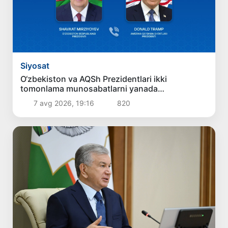
Siyosat
O‘zbekiston va AQSh Prezidentlari ikki
tomonlama munosabatlarni yanada
mustahkamlash istiqbollarini muhokama qildilar
7 avg 2026, 19:16
820