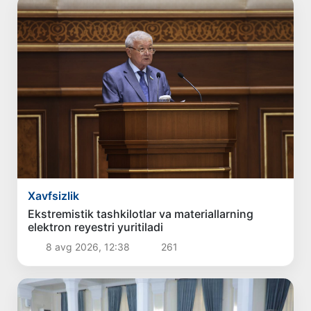
Xavfsizlik
Ekstremistik tashkilotlar va materiallarning
elektron reyestri yuritiladi
8 avg 2026, 12:38
261