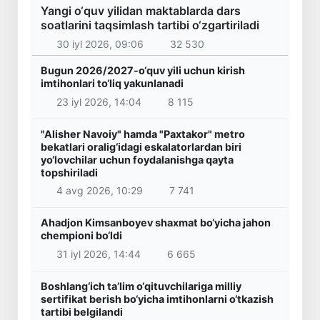
Yangi o‘quv yilidan maktablarda dars
soatlarini taqsimlash tartibi o‘zgartiriladi
30 iyl 2026, 09:06
32 530
Bugun 2026/2027-o‘quv yili uchun kirish
imtihonlari to‘liq yakunlanadi
23 iyl 2026, 14:04
8 115
"Alisher Navoiy" hamda "Paxtakor" metro
bekatlari oralig‘idagi eskalatorlardan biri
yo‘lovchilar uchun foydalanishga qayta
topshiriladi
4 avg 2026, 10:29
7 741
Ahadjon Kimsanboyev shaxmat bo‘yicha jahon
chempioni bo‘ldi
31 iyl 2026, 14:44
6 665
Boshlang‘ich ta’lim o‘qituvchilariga milliy
sertifikat berish bo‘yicha imtihonlarni o‘tkazish
tartibi belgilandi