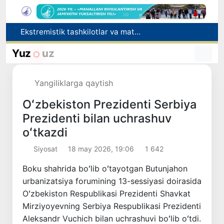
Ekstremistik tashkilotlar va materiallarning elektron reyestri yuritiladi
O‘zbekiston Jurnalistlar uyushmasi qoshida Blogerlar ijodiy kengashi tashkil etildi
Kredit va moliyaviy xizmatlar reklamasiga ogohlantirish talabi kiritiladi
Yuz
uz
FOTON va MKBANK strategik hamkorlik va bo‘lib to‘lash shartlari!
Behruz Karimov faoliyatini Shveytsariyaning «Lugano» klubida davom ettiradi
Yangiliklarga qaytish
Oʻzbekiston Prezidenti Serbiya
Prezidenti bilan uchrashuv
oʻtkazdi
Siyosat
18 may 2026, 19:06
1 642
Boku shahrida boʻlib oʻtayotgan Butunjahon
urbanizatsiya forumining 13-sessiyasi doirasida
Oʻzbekiston Respublikasi Prezidenti Shavkat
Mirziyoyevning Serbiya Respublikasi Prezidenti
Aleksandr Vuchich bilan uchrashuvi boʻlib oʻtdi.