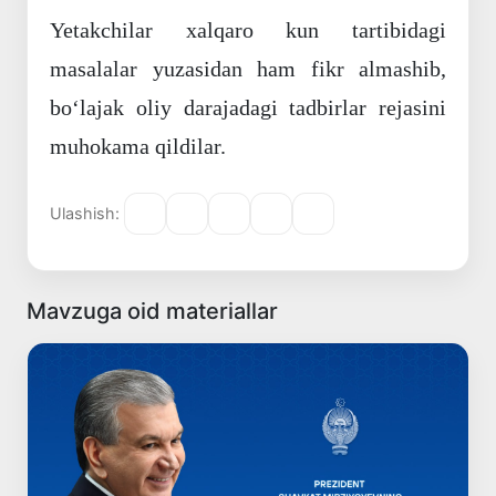
Yetakchilar xalqaro kun tartibidagi
masalalar yuzasidan ham fikr almashib,
boʻlajak oliy darajadagi tadbirlar rejasini
muhokama qildilar.
Ulashish:
Mavzuga oid materiallar