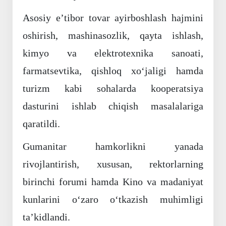
Asosiy eʼtibor tovar ayirboshlash hajmini
oshirish, mashinasozlik, qayta ishlash,
kimyo va elektrotexnika sanoati,
farmatsevtika, qishloq xoʻjaligi hamda
turizm kabi sohalarda kooperatsiya
dasturini ishlab chiqish masalalariga
qaratildi.
Gumanitar hamkorlikni yanada
rivojlantirish, xususan, rektorlarning
birinchi forumi hamda Kino va madaniyat
kunlarini oʻzaro oʻtkazish muhimligi
taʼkidlandi.