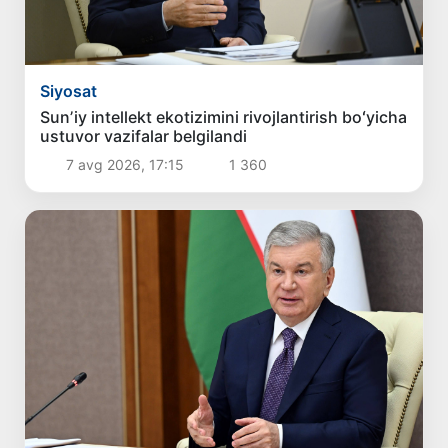
Siyosat
Sunʼiy intellekt ekotizimini rivojlantirish boʻyicha
ustuvor vazifalar belgilandi
7 avg 2026, 17:15
1 360