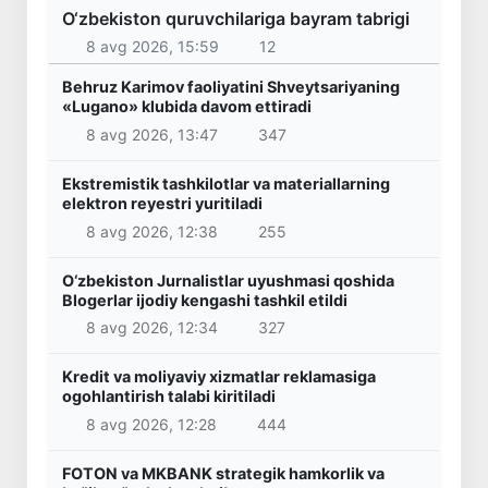
O‘zbekiston quruvchilariga bayram tabrigi
8 avg 2026, 15:59
12
Behruz Karimov faoliyatini Shveytsariyaning
«Lugano» klubida davom ettiradi
8 avg 2026, 13:47
347
Ekstremistik tashkilotlar va materiallarning
elektron reyestri yuritiladi
8 avg 2026, 12:38
255
O‘zbekiston Jurnalistlar uyushmasi qoshida
Blogerlar ijodiy kengashi tashkil etildi
8 avg 2026, 12:34
327
Kredit va moliyaviy xizmatlar reklamasiga
ogohlantirish talabi kiritiladi
8 avg 2026, 12:28
444
FOTON va MKBANK strategik hamkorlik va