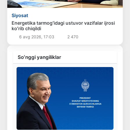
Siyosat
Energetika tarmogʻidagi ustuvor vazifalar ijrosi
koʻrib chiqildi
6 avg 2026, 17:03
2 470
Soʻnggi yangiliklar