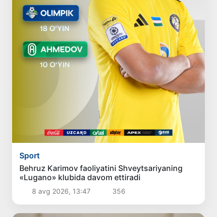
Sport
Behruz Karimov faoliyatini Shveytsariyaning
«Lugano» klubida davom ettiradi
8 avg 2026, 13:47
356