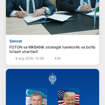
Sanoat
FOTON va MKBANK strategik hamkorlik va bo‘lib
to‘lash shartlari!
8 avg 2026, 10:28
436