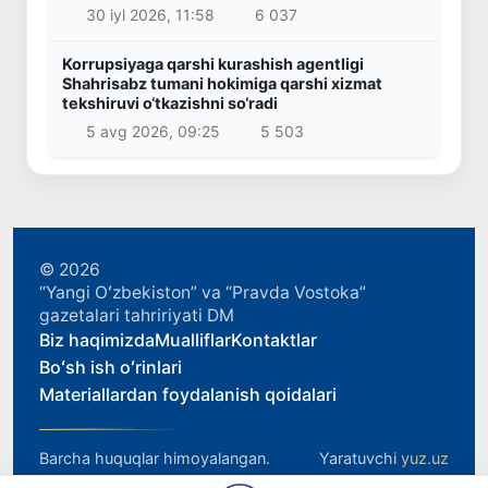
30 iyl 2026, 11:58
6 037
Korrupsiyaga qarshi kurashish agentligi
Shahrisabz tumani hokimiga qarshi xizmat
tekshiruvi o‘tkazishni so‘radi
5 avg 2026, 09:25
5 503
© 2026
“Yangi Oʻzbekiston” va “Pravda Vostoka”
gazetalari tahririyati DM
Biz haqimizda
Mualliflar
Kontaktlar
Boʻsh ish oʻrinlari
Materiallardan foydalanish qoidalari
Barcha huquqlar himoyalangan.
Yaratuvchi
yuz.uz