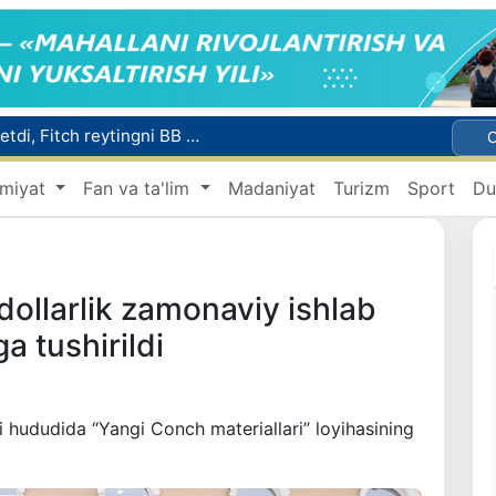
Mikrokreditbank aktivlari 30,7 trln soʻmga yetdi, Fitch reytingni BB darajasiga oshirdi
Malayziya Markaziy Osiyoda tibbiy turizm yoʻnalishi sifatidagi mavqeini mustahkamlamoqda
miyat
Fan va ta'lim
Madaniyat
Turizm
Sport
Du
a Vatanga qaytarildi
Namangan shahrining sobiq hokimi Anvar Otaxodjayevga nisbatan 11 yilga ozodlikdan mahrum qilish jazosi tayinlandi
UZCERT davlat tashkilotlari va korxonalarni ommaviy kiberhujumlar haqida ogohlantirdi
ollarlik zamonaviy ishlab
a tushirildi
 hududida “Yangi Conch materiallari” loyihasining