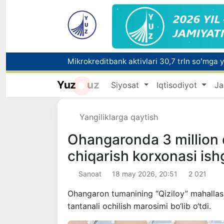
Yuz
uz
Siyosat
Iqtisodiyot
Ja
Polshadagi elchixona ko‘magida ona va bol
Yangiliklarga qaytish
Ohangaronda 3 million d
chiqarish korxonasi ishg
Sanoat
18 may 2026, 20:51
2 021
Ohangaron tumanining “Qiziloy” mahallasi
tantanali ochilish marosimi bo‘lib o‘tdi.