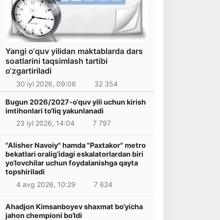
Yangi o‘quv yilidan maktablarda dars
soatlarini taqsimlash tartibi
o‘zgartiriladi
30 iyl 2026, 09:06
32 354
Bugun 2026/2027-o‘quv yili uchun kirish
imtihonlari to‘liq yakunlanadi
23 iyl 2026, 14:04
7 797
"Alisher Navoiy" hamda "Paxtakor" metro
bekatlari oralig‘idagi eskalatorlardan biri
yo‘lovchilar uchun foydalanishga qayta
topshiriladi
4 avg 2026, 10:29
7 624
Ahadjon Kimsanboyev shaxmat bo‘yicha
jahon chempioni bo‘ldi