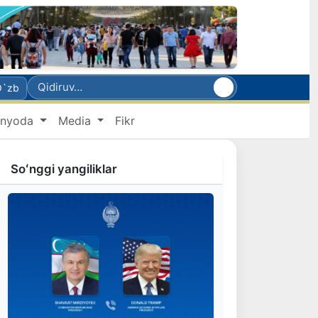
O`zb
nyoda
Media
Fikr
Soʻnggi yangiliklar