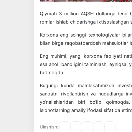
Qiymati
3
million
AQSH
dollariga
teng
romlar
ishlab
chiqarishga
ixtisoslashgan
Korxona
eng
so‘nggi
texnologiyalar
bila
bilan
birga
raqobatbardosh
mahsulotlar
i
Eng
muhimi
,
yangi
korxona
faoliyati
nat
esa
aholi
bandligini
ta’minlash
,
ayniqsa
,
y
bo‘lmoqda
.
Bugungi
kunda
mamlakatimizda
invest
sanoatni
rivojlantirish
va
hududlarga
inv
yo‘nalishlaridan
biri
bo‘lib
qolmoqda
.
islohotlarning
amaliy
ifodasi
sifatida
e’tir
Ulashish: