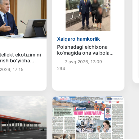
Xalqaro hamkorlik
Polshadagi elchixona
ko‘magida ona va bola
tellekt ekotizimini
Vatanga qaytarildi
irish boʻyicha
7 avg 2026, 17:09
vazifalar
294
2026, 17:15
i