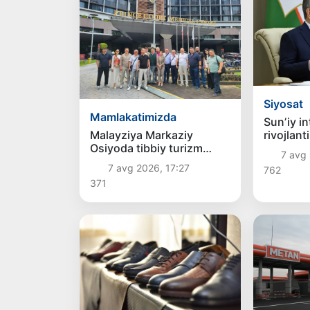
Siyosat
Mamlakatimizda
Sunʼiy in
rivojlant
Malayziya Markaziy
ustuvor 
Osiyoda tibbiy turizm
7 avg 
belgiland
yoʻnalishi sifatidagi
7 avg 2026, 17:27
762
mavqeini
371
mustahkamlamoqda