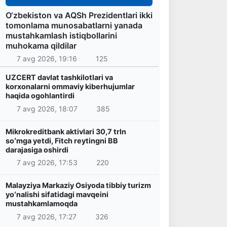
O‘zbekiston va AQSh Prezidentlari ikki
tomonlama munosabatlarni yanada
mustahkamlash istiqbollarini
muhokama qildilar
7 avg 2026, 19:16
125
UZCERT davlat tashkilotlari va
korxonalarni ommaviy kiberhujumlar
haqida ogohlantirdi
7 avg 2026, 18:07
385
Mikrokreditbank aktivlari 30,7 trln
soʻmga yetdi, Fitch reytingni BB
darajasiga oshirdi
7 avg 2026, 17:53
220
Malayziya Markaziy Osiyoda tibbiy turizm
yoʻnalishi sifatidagi mavqeini
mustahkamlamoqda
7 avg 2026, 17:27
326