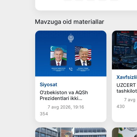
Mavzuga oid materiallar
Xavfsizli
Siyosat
UZCERT 
tashkilot
O‘zbekiston va AQSh
korxona
Prezidentlari ikki
7 avg 
kiberhuj
tomonlama
430
7 avg 2026, 19:16
ogohlant
munosabatlarni yanada
354
mustahkamlash
istiqbollarini muhokama
qildilar