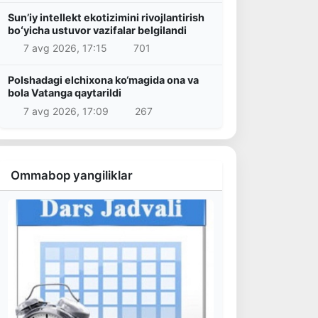
Sunʼiy intellekt ekotizimini rivojlantirish
boʻyicha ustuvor vazifalar belgilandi
7 avg 2026, 17:15
701
Polshadagi elchixona ko‘magida ona va
bola Vatanga qaytarildi
7 avg 2026, 17:09
267
Ommabop yangiliklar