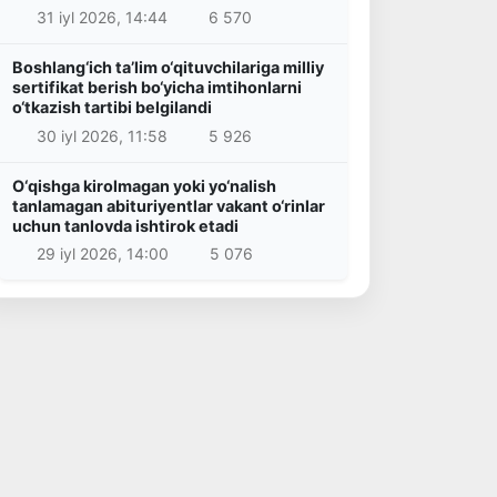
31 iyl 2026, 14:44
6 570
Boshlang‘ich ta’lim o‘qituvchilariga milliy
sertifikat berish bo‘yicha imtihonlarni
o‘tkazish tartibi belgilandi
30 iyl 2026, 11:58
5 926
O‘qishga kirolmagan yoki yo‘nalish
tanlamagan abituriyentlar vakant o‘rinlar
uchun tanlovda ishtirok etadi
29 iyl 2026, 14:00
5 076