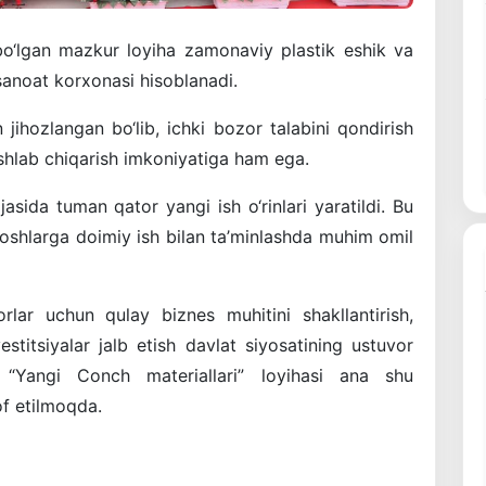
bo‘lgan
mazkur
loyiha
zamonaviy
plastik
eshik
va
sanoat
korxonasi
hisoblanadi
.
n
jihozlangan
bo‘lib
,
ichki
bozor
talabini
qondirish
shlab
chiqarish
imkoniyatiga
ham
ega
.
ijasida
tuman
qator
yangi
ish
o‘rinlari
yaratildi
.
Bu
oshlarga
doimiy
ish
bilan
ta’minlashda
muhim
omil
orlar
uchun
qulay
biznes
muhitini
shakllantirish
,
estitsiyalar
jalb
etish
davlat
siyosatining
ustuvor
 “
Yangi
Conch
materiallari
”
loyihasi
ana
shu
of
etilmoqda
.