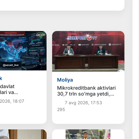
k
Moliya
davlat
Mikrokreditbank aktivlari
lari va
30,7 trln soʻmga yetdi,
larni ommaviy
Fitch reytingni BB
2026, 18:07
7 avg 2026, 17:53
umlar haqida
darajasiga oshirdi
295
irdi