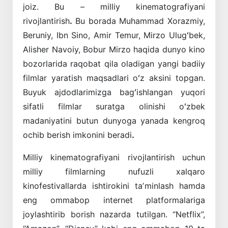
joiz. Bu – milliy kinematografiyani
rivojlantirish
.
Bu borada Muhammad Xorazmiy,
Beruniy, Ibn Sino, Amir Temur, Mirzo Ulugʻbek,
Alisher Navoiy, Bobur Mirzo haqida dunyo kino
bozorlarida raqobat qila oladigan yangi badiiy
filmlar yaratish maqsadlari oʻz aksini topgan.
Buyuk ajdodlarimizga bagʻishlangan yuqori
sifatli filmlar suratga olinishi oʻzbek
madaniyatini butun dunyoga yanada kengroq
ochib berish imkonini beradi
.
Milliy kinematografiyani rivojlantirish uchun
milliy filmlarning nufuzli xalqaro
kinofestivallarda ishtirokini taʼminlash hamda
eng ommabop internet platformalariga
joylashtirib borish nazarda tutilgan. “Netflix”,