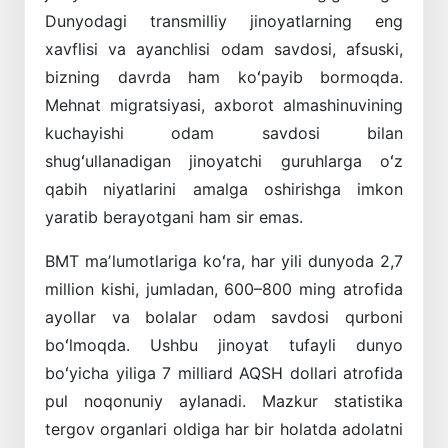
Dunyodagi transmilliy jinoyatlarning eng
xavflisi va ayanchlisi odam savdosi, afsuski,
bizning davrda ham koʻpayib bormoqda.
Mehnat migratsiyasi, axborot almashinuvining
kuchayishi odam savdosi bilan
shugʻullanadigan jinoyatchi guruhlarga oʻz
qabih niyatlarini amalga oshirishga imkon
yaratib berayotgani ham sir emas.
BMT maʼlumotlariga koʻra, har yili dunyoda 2,7
million kishi, jumladan, 600–800 ming atrofida
ayollar va bolalar odam savdosi qurboni
boʻlmoqda. Ushbu jinoyat tufayli dunyo
boʻyicha yiliga 7 milliard AQSH dollari atrofida
pul noqonuniy aylanadi. Mazkur statistika
tergov organlari oldiga har bir holatda adolatni