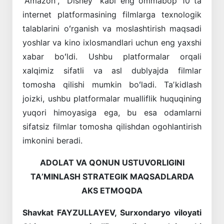
“Amazon”, “Disney” kabi eng ommabop 10 ta
internet platformasining filmlarga texnologik
talablarini oʻrganish va moslashtirish maqsadi
yoshlar va kino ixlosmandlari uchun eng yaxshi
xabar boʻldi. Ushbu platformalar orqali
xalqimiz sifatli va asl dublyajda filmlar
tomosha qilishi mumkin boʻladi. Taʼkidlash
joizki, ushbu platformalar mualliflik huquqining
yuqori himoyasiga ega, bu esa odamlarni
sifatsiz filmlar tomosha qilishdan ogohlantirish
imkonini beradi.
ADOLAT VA QONUN USTUVORLIGINI
TAʼMINLASH STRATEGIK MAQSADLARDA
AKS ETMOQDA
Shavkat FAYZULLAYEV,
Surxondaryo viloyati