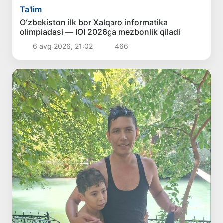
Ta'lim
Oʻzbekiston ilk bor Xalqaro informatika
olimpiadasi — IOI 2026ga mezbonlik qiladi
6 avg 2026, 21:02
466