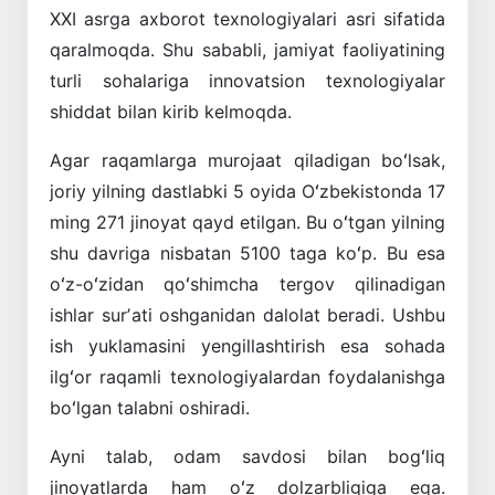
XXI asrga axborot texnologiyalari asri sifatida
qaralmoqda. Shu sababli, jamiyat faoliyatining
turli sohalariga innovatsion texnologiyalar
shiddat bilan kirib kelmoqda.
Agar raqamlarga murojaat qiladigan boʻlsak,
joriy yilning dastlabki 5 oyida Oʻzbekistonda 17
ming 271 jinoyat qayd etilgan. Bu oʻtgan yilning
shu davriga nisbatan 5100 taga koʻp. Bu esa
oʻz-oʻzidan qoʻshimcha tergov qilinadigan
ishlar surʼati oshganidan dalolat beradi. Ushbu
ish yuklamasini yengillashtirish esa sohada
ilgʻor raqamli texnologiyalardan foydalanishga
boʻlgan talabni oshiradi.
Ayni talab, odam savdosi bilan bogʻliq
jinoyatlarda ham oʻz dolzarbligiga ega.