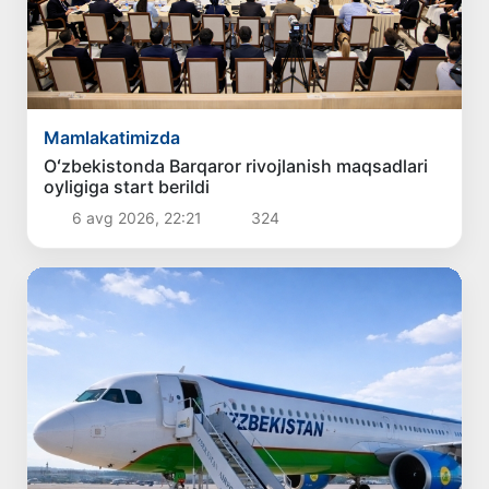
Mamlakatimizda
Oʻzbekistonda Barqaror rivojlanish maqsadlari
oyligiga start berildi
6 avg 2026, 22:21
324