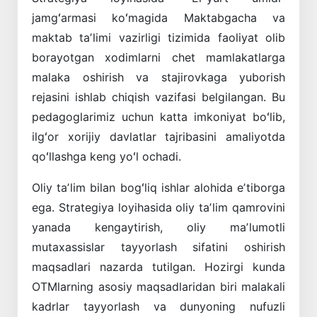
jamgʻarmasi koʻmagida Maktabgacha va
maktab taʼlimi vazirligi tizimida faoliyat olib
borayotgan xodimlarni chet mamlakatlarga
malaka oshirish va stajirovkaga yuborish
rejasini ishlab chiqish vazifasi belgilangan. Bu
pedagoglarimiz uchun katta imkoniyat boʻlib,
ilgʻor xorijiy davlatlar tajribasini amaliyotda
qoʻllashga keng yoʻl ochadi.
Oliy taʼlim bilan bogʻliq ishlar alohida eʼtiborga
ega. Strategiya loyihasida oliy taʼlim qamrovini
yanada kengaytirish, oliy maʼlumotli
mutaxassislar tayyorlash sifatini oshirish
maqsadlari nazarda tutilgan. Hozirgi kunda
OTMlarning asosiy maqsadlaridan biri malakali
kadrlar tayyorlash va dunyoning nufuzli