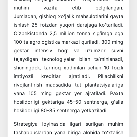
muhim vazifa etib belgilangan.
Jumladan
,
qishloq xoʻjalik mahsulotlarini qayta
ishlash 25 foizdan yuqori darajaga koʻtariladi.
Oʻzbekistonda 2,5 million tonna sigʻimga ega
100 ta agrologistika markazi quriladi. 300 ming
gektar intensiv bogʻ va uzumzor suvni
tejaydigan texnologiyalar bilan taʼminlanadi,
shuningdek, tarmoq xodimlari uchun 10 foizli
imtiyozli kreditlar ajratiladi. Pillachilikni
rivojlantirish maqsadida tut plantatsiyalariga
yana 105 ming gektar yer ajratiladi. Paxta
hosildorligi gektariga 45–50 sentnerga, gʻalla
hosildorligi 80–85 sentnerga yetkaziladi.
Strategiya loyihasida ilgari surilgan muhim
tashabbuslardan yana biriga alohida toʻxtalish