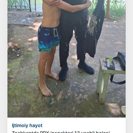
Ijtimoiy hayot
Toshkentda PPX inspektori 13 yoshli bolani