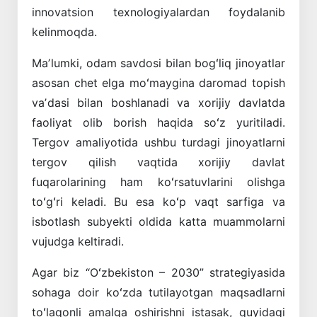
innovatsion texnologiyalardan foydalanib
kelinmoqda.
Maʼlumki, odam savdosi bilan bogʻliq jinoyatlar
asosan chet elga moʻmaygina daromad topish
vaʼdasi bilan boshlanadi va xorijiy davlatda
faoliyat olib borish haqida soʻz yuritiladi.
Tergov amaliyotida ushbu turdagi jinoyatlarni
tergov qilish vaqtida xorijiy davlat
fuqarolarining ham koʻrsatuvlarini olishga
toʻgʻri keladi. Bu esa koʻp vaqt sarfiga va
isbotlash subyekti oldida katta muammolarni
vujudga keltiradi.
Agar biz “Oʻzbekiston – 2030” strategiyasida
sohaga doir koʻzda tutilayotgan maqsadlarni
toʻlaqonli amalga oshirishni istasak, quyidagi