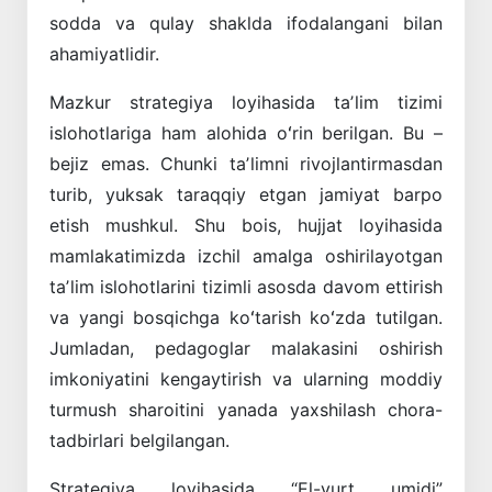
sodda va qulay shaklda ifodalangani bilan
ahamiyatlidir.
Mazkur strategiya loyihasida taʼlim tizimi
islohotlariga ham alohida oʻrin berilgan. Bu –
bejiz emas. Chunki taʼlimni rivojlantirmasdan
turib, yuksak taraqqiy etgan jamiyat barpo
etish mushkul. Shu bois, hujjat loyihasida
mamlakatimizda izchil amalga oshirilayotgan
taʼlim islohotlarini tizimli asosda davom ettirish
va yangi bosqichga koʻtarish koʻzda tutilgan.
Jumladan, pedagoglar malakasini oshirish
imkoniyatini kengaytirish va ularning moddiy
turmush sharoitini yanada yaxshilash chora-
tadbirlari belgilangan.
Strategiya loyihasida “El-yurt umidi”