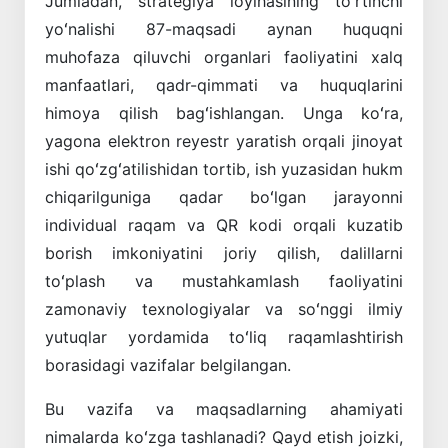
Jumladan, strategiya loyihasining toʻrtinchi
yoʻnalishi 87-maqsadi aynan huquqni
muhofaza qiluvchi organlari faoliyatini xalq
manfaatlari, qadr-qimmati va huquqlarini
himoya qilish bagʻishlangan. Unga koʻra,
yagona elektron reyestr yaratish orqali jinoyat
ishi qoʻzgʻatilishidan tortib, ish yuzasidan hukm
chiqarilguniga qadar boʻlgan jarayonni
individual raqam va QR kodi orqali kuzatib
borish imkoniyatini joriy qilish, dalillarni
toʻplash va mustahkamlash faoliyatini
zamonaviy texnologiyalar va soʻnggi ilmiy
yutuqlar yordamida toʻliq raqamlashtirish
borasidagi vazifalar belgilangan.
Bu vazifa va maqsadlarning ahamiyati
nimalarda koʻzga tashlanadi? Qayd etish joizki,