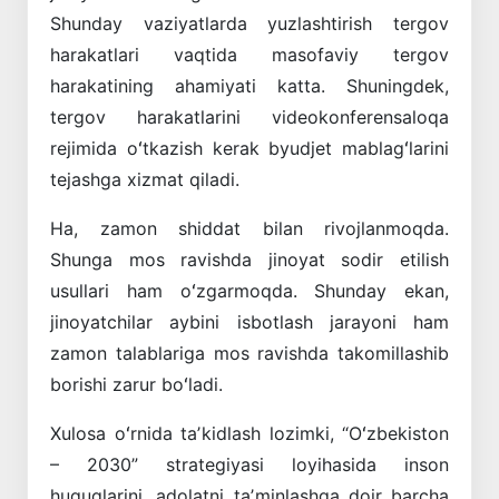
Shunday vaziyatlarda yuzlashtirish tergov
harakatlari vaqtida masofaviy tergov
harakatining ahamiyati katta. Shuningdek,
tergov harakatlarini videokonferensaloqa
rejimida oʻtkazish kerak byudjet mablagʻlarini
tejashga xizmat qiladi.
Ha, zamon shiddat bilan rivojlanmoqda.
Shunga mos ravishda jinoyat sodir etilish
usullari ham oʻzgarmoqda. Shunday ekan,
jinoyatchilar aybini isbotlash jarayoni ham
zamon talablariga mos ravishda takomillashib
borishi zarur boʻladi.
Xulosa oʻrnida taʼkidlash lozimki, “Oʻzbekiston
– 2030” strategiyasi loyihasida inson
huquqlarini, adolatni taʼminlashga doir barcha