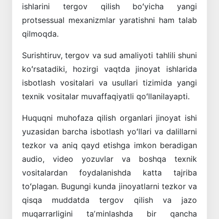
ishlarini tergov qilish boʻyicha yangi
protsessual mexanizmlar yaratishni ham talab
qilmoqda.
Surishtiruv, tergov va sud amaliyoti tahlili shuni
koʻrsatadiki, hozirgi vaqtda jinoyat ishlarida
isbotlash vositalari va usullari tizimida yangi
texnik vositalar muvaffaqiyatli qoʻllanilayapti.
Huquqni muhofaza qilish organlari jinoyat ishi
yuzasidan barcha isbotlash yoʻllari va dalillarni
tezkor va aniq qayd etishga imkon beradigan
audio, video yozuvlar va boshqa texnik
vositalardan foydalanishda katta tajriba
toʻplagan. Bugungi kunda jinoyatlarni tezkor va
qisqa muddatda tergov qilish va jazo
muqarrarligini taʼminlashda bir qancha