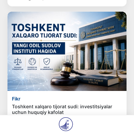
Fikr
Toshkent xalqaro tijorat sudi: investitsiyalar
uchun huquqiy kafolat
30 iyl 2026, 17:09
674