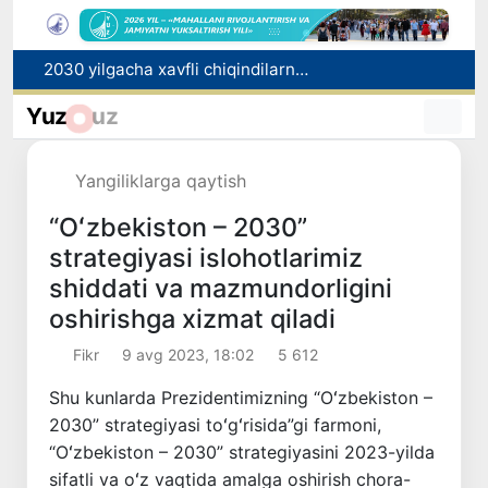
2030 yilgacha xavfli chiqindilarni qayta ishlash darajasi 20 foizga yetkaziladi
Oʻzbekiston ilk bor Xalqaro informatika olimpiadasi — IOI 2026ga mezbonlik qiladi
Yuz
uz
Toshkentda PPX inspektori 13 yoshli bolani qutqarib qoldi
Oʻzbekistonda Barqaror rivojlanish maqsadlari oyligiga start berildi
Yangiliklarga qaytish
Rossiyada qiyin vaziyatda qolgan yuzlab o‘zbekistonliklar ortga qaytarildi
“Oʻzbekiston – 2030”
strategiyasi islohotlarimiz
shiddati va mazmundorligini
oshirishga xizmat qiladi
Fikr
9 avg 2023, 18:02
5 612
Shu kunlarda Prezidentimizning “Oʻzbekiston –
2030” strategiyasi toʻgʻrisida”gi farmoni,
“Oʻzbekiston – 2030” strategiyasini 2023-yilda
sifatli va oʻz vaqtida amalga oshirish chora-