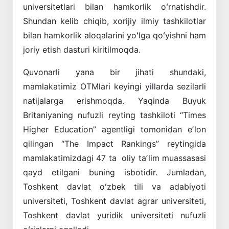
universitetlari bilan hamkorlik oʻrnatishdir.
Shundan kelib chiqib, xorijiy ilmiy tashkilotlar
bilan hamkorlik aloqalarini yoʻlga qoʻyishni ham
joriy etish dasturi kiritilmoqda.
Quvonarli yana bir jihati shundaki,
mamlakatimiz OTMlari keyingi yillarda sezilarli
natijalarga erishmoqda. Yaqinda Buyuk
Britaniyaning nufuzli reyting tashkiloti “Times
Higher Education” agentligi tomonidan eʼlon
qilingan “The Impact Rankings” reytingida
mamlakatimizdagi 47 ta oliy taʼlim muassasasi
qayd etilgani buning isbotidir. Jumladan,
Toshkent davlat oʻzbek tili va adabiyoti
universiteti, Toshkent davlat agrar universiteti,
Toshkent davlat yuridik universiteti nufuzli