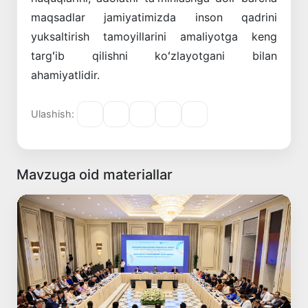
maqsadlar jamiyatimizda inson qadrini
yuksaltirish tamoyillarini amaliyotga keng
targʻib qilishni koʻzlayotgani bilan
ahamiyatlidir.
Ulashish:
Mavzuga oid materiallar