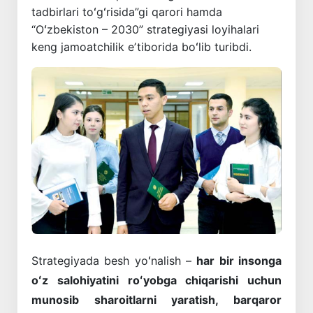
tadbirlari toʻgʻrisida”gi qarori hamda
“Oʻzbekiston – 2030” strategiyasi loyihalari
keng jamoatchilik eʼtiborida boʻlib turibdi.
Strategiyada besh yoʻnalish –
har bir insonga
oʻz salohiyatini roʻyobga chiqarishi uchun
munosib sharoitlarni yaratish, barqaror