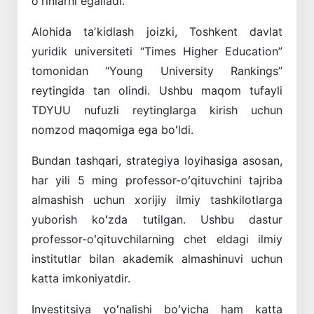
oʻrinlarni egalladi.
Alohida taʼkidlash joizki, Toshkent davlat
yuridik universiteti “Times Higher Education”
tomonidan “Young University Rankings”
reytingida tan olindi. Ushbu maqom tufayli
TDYUU nufuzli reytinglarga kirish uchun
nomzod maqomiga ega boʻldi.
Bundan tashqari, strategiya loyihasiga asosan,
har yili 5 ming professor-oʻqituvchini tajriba
almashish uchun xorijiy ilmiy tashkilotlarga
yuborish koʻzda tutilgan. Ushbu dastur
professor-oʻqituvchilarning chet eldagi ilmiy
institutlar bilan akademik almashinuvi uchun
katta imkoniyatdir.
Investitsiya yoʻnalishi boʻyicha ham katta