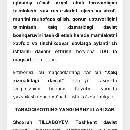
iqtisodiy oʻsish orqali aholi farovonligini
taʼminlash, suv resurslarini tejash va atrof-
muhitni muhofaza qilish, qonun ustuvorligini
taʼminlash, xalq xizmatidagi davlat
boshqaruvini tashkil etish hamda mamlakatni
xavfsiz va tinchliksevar davlatga aylantirish
ishlarini davom ettirish
boʻyicha
100 ta
maqsad
oʻrin olgan.
Eʼtiborlisi, bu maqsadlarning har biri
“Xalq
xizmatidagi davlat”
tamoyili asosida
xalqimizning bugungi hayotini yanada
yaxshilash uchun yoʻnaltirilishi koʻzda tutilgan.
TARAQQIYOTNING YANGI MANZILLARI SARI
Shoxruh TILLABOYEV,
Toshkent davlat