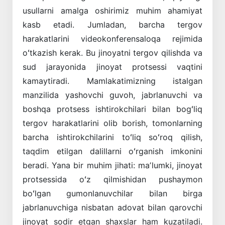
usullarni amalga oshirimiz muhim ahamiyat
kasb etadi. Jumladan, barcha tergov
harakatlarini videokonferensaloqa rejimida
oʻtkazish kerak. Bu jinoyatni tergov qilishda va
sud jarayonida jinoyat protsessi vaqtini
kamaytiradi. Mamlakatimizning istalgan
manzilida yashovchi guvoh, jabrlanuvchi va
boshqa protsess ishtirokchilari bilan bogʻliq
tergov harakatlarini olib borish, tomonlarning
barcha ishtirokchilarini toʻliq soʻroq qilish,
taqdim etilgan dalillarni oʻrganish imkonini
beradi. Yana bir muhim jihati: maʼlumki, jinoyat
protsessida oʻz qilmishidan pushaymon
boʻlgan gumonlanuvchilar bilan birga
jabrlanuvchiga nisbatan adovat bilan qarovchi
jinoyat sodir etgan shaxslar ham kuzatiladi.