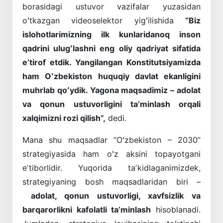
borasidagi ustuvor vazifalar yuzasidan
oʻtkazgan videoselektor yigʻilishida
“Biz
islohotlarimizning ilk kunlaridanoq inson
qadrini ulugʻlashni eng oliy qadriyat sifatida
eʼtirof etdik. Yangilangan Konstitutsiyamizda
ham Oʻzbekiston huquqiy davlat ekanligini
muhrlab qoʻydik. Yagona maqsadimiz – adolat
va qonun ustuvorligini taʼminlash orqali
xalqimizni rozi qilish”,
dedi.
Mana shu maqsadlar “Oʻzbekiston – 2030”
strategiyasida ham oʻz aksini topayotgani
eʼtiborlidir. Yuqorida taʼkidlaganimizdek,
strategiyaning bosh maqsadlaridan biri –
adolat, qonun ustuvorligi, xavfsizlik va
barqarorlikni kafolatli taʼminlash
hisoblanadi.