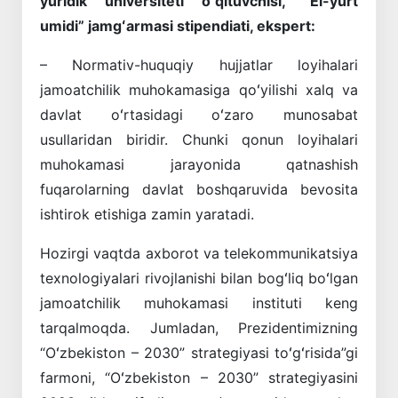
yuridik universiteti oʻqituvchisi,
“El-yurt
umidi” jamgʻarmasi stipendiati, ekspert:
– Normativ-huquqiy hujjatlar loyihalari
jamoatchilik muhokamasiga qoʻyilishi xalq va
davlat oʻrtasidagi oʻzaro munosabat
usullaridan biridir. Chunki qonun loyihalari
muhokamasi jarayonida qatnashish
fuqarolarning davlat boshqaruvida bevosita
ishtirok etishiga zamin yaratadi.
Hozirgi vaqtda axborot va telekommunikatsiya
texnologiyalari rivojlanishi bilan bogʻliq boʻlgan
jamoatchilik muhokamasi instituti keng
tarqalmoqda. Jumladan, Prezidentimizning
“Oʻzbekiston – 2030” strategiyasi toʻgʻrisida”gi
farmoni, “Oʻzbekiston – 2030” strategiyasini