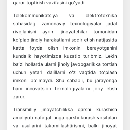
qaror toptirish vazifasini qoʻyadi.
Telekommunikatsiya va elektrotexnika
sohasidagi zamonaviy texnologiyalar jadal
rivojlanishi ayrim jinoyatchilar tomonidan
koʻplab jinoiy harakatlarni sodir etish natijasida
katta foyda olish imkonini berayotganini
kundalik hayotimizda kuzatib turibmiz. Lekin
baʼzi hollarda ularni jinoiy javobgarlikka tortish
uchun yetarli dalillarni oʻz vaqtida toʻplash
imkoni boʻlmaydi. Shu sababli, bu jarayonga
ham innovatsion texnologiyalarni joriy etish
zarur.
Transmilliy jinoyatchilikka qarshi kurashish
amaliyoti nafaqat unga qarshi kurash vositalari
va usullarini takomillashtirishni, balki jinoyat