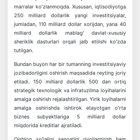
marralar koʻzlanmoqda. Xususan, iqtisodiyotga
250 milliard dollarlik yangi investitsiyalar,
jumladan, 110 milliard dollar xorijdan, yana 40
milliard dollarlik mablagʻ davlat-xususiy
sheriklik dasturlari orqali jalb etilishi koʻzda
tutilgan.
Bundan buyon har bir tumanning investitsiyaviy
jozibadorligini oshirish maqsadida reyting joriy
etiladi. 150 milliard dollarlik 500 dan ortiq
strategik texnologik va infratuzilma loyihalarini
amalga oshirish rejalashtirilgan. Yirik loyihalarni
amalga oshirishda ishtirok etayotgan oʻrta
biznes subyektlariga 5 milliard dollar
miqdorida kreditlar ajratiladi.
Qishloq xoʻjaligi sanoatini rivojlantirish ham