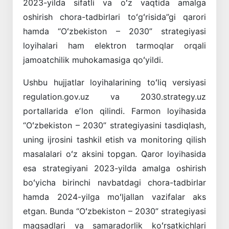
2023-yilda sifatli va oʻz vaqtida amalga
oshirish chora-tadbirlari toʻgʻrisida”gi qarori
hamda “Oʻzbekiston – 2030” strategiyasi
loyihalari ham elektron tarmoqlar orqali
jamoatchilik muhokamasiga qoʻyildi.
Ushbu hujjatlar loyihalarining toʻliq versiyasi
regulation.gov.uz va 2030.strategy.uz
portallarida eʼlon qilindi. Farmon loyihasida
“Oʻzbekiston – 2030” strategiyasini tasdiqlash,
uning ijrosini tashkil etish va monitoring qilish
masalalari oʻz aksini topgan. Qaror loyihasida
esa strategiyani 2023-yilda amalga oshirish
boʻyicha birinchi navbatdagi chora-tadbirlar
hamda 2024-yilga moʻljallan vazifalar aks
etgan. Bunda “Oʻzbekiston – 2030” strategiyasi
maqsadlari va samaradorlik koʻrsatkichlari