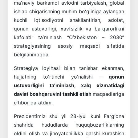
maʼnaviy barkamol avlodni tarbiyalash, global
ishlab chiqarishning muhim boʻgʻiniga aylangan
kuchli iqtisodiyotni shakllantirish, adolat,
qonun ustuvorligi, xavfsizlik va barqarorlikni
kafolatli taʼminlash “Oʻzbekiston – 2030”
strategiyasining asosiy maqsadi sifatida
belgilanmoqda.
Strategiya loyihasi bilan tanishar ekanman,
hujjatning toʻrtinchi yoʻnalishi –
qonun
ustuvorligini taʼminlash, xalq xizmatidagi
davlat boshqaruvini tashkil etish
maqsadlariga
eʼtibor qaratdim.
Prezidentimiz shu yil 28-iyul kuni Fargʻona
shahrida hududlarda huquqbuzarliklarning
oldini olish va jinoyatchilikka qarshi kurashish