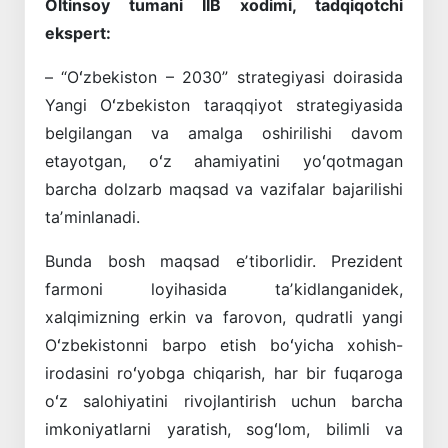
Oltinsoy tumani IIB xodimi, tadqiqotchi
ekspert:
– “Oʻzbekiston – 2030” strategiyasi doirasida
Yangi Oʻzbekiston taraqqiyot strategiyasida
belgilangan va amalga oshirilishi davom
etayotgan, oʻz ahamiyatini yoʻqotmagan
barcha dolzarb maqsad va vazifalar bajarilishi
taʼminlanadi.
Bunda bosh maqsad eʼtiborlidir. Prezident
farmoni loyihasida taʼkidlanganidek,
xalqimizning erkin va farovon, qudratli yangi
Oʻzbekistonni barpo etish boʻyicha xohish-
irodasini roʻyobga chiqarish, har bir fuqaroga
oʻz salohiyatini rivojlantirish uchun barcha
imkoniyatlarni yaratish, sogʻlom, bilimli va