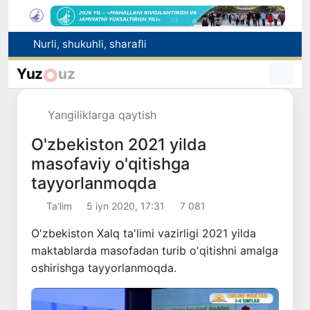
Avtomobil yo‘lari sohasidagi munosabatlar tartibga solindi
Raqobat qo‘mitasi aralashuvi bilan tadbirkordan gaz uchun asossiz undirilgan to‘lov qaytarilishi ta’minlandi
Yuz
uz
Brent neftining narxi 13-iyuldan beri ilk bor 1 barrel uchun 79 dollardan pastladi
Ucell. O‘zbekistonda ketma-ket uchinchi yil eng tezkor mobil internet
Yangiliklarga qaytish
Nurli, shukuhli, sharafli
O'zbekiston 2021 yilda
masofaviy o'qitishga
tayyorlanmoqda
Ta'lim
5 iyn 2020, 17:31
7 081
O'zbekiston Xalq ta'limi vazirligi 2021 yilda
maktablarda masofadan turib o'qitishni amalga
oshirishga tayyorlanmoqda.