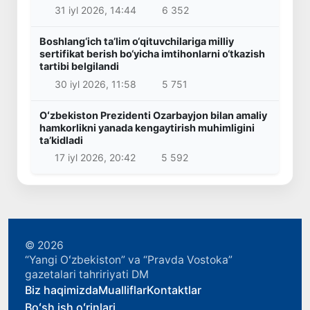
31 iyl 2026, 14:44
6 352
Boshlang‘ich ta’lim o‘qituvchilariga milliy
sertifikat berish bo‘yicha imtihonlarni o‘tkazish
tartibi belgilandi
30 iyl 2026, 11:58
5 751
Oʻzbekiston Prezidenti Ozarbayjon bilan amaliy
hamkorlikni yanada kengaytirish muhimligini
taʼkidladi
17 iyl 2026, 20:42
5 592
© 2026
“Yangi Oʻzbekiston” va “Pravda Vostoka”
gazetalari tahririyati DM
Biz haqimizda
Mualliflar
Kontaktlar
Boʻsh ish oʻrinlari