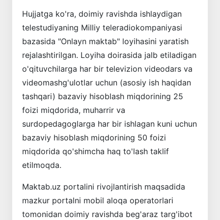
Hujjatga ko'ra, doimiy ravishda ishlaydigan
telestudiyaning Milliy teleradiokompaniyasi
bazasida "Onlayn maktab" loyihasini yaratish
rejalashtirilgan. Loyiha doirasida jalb etiladigan
o'qituvchilarga har bir televizion videodars va
videomashg'ulotlar uchun (asosiy ish haqidan
tashqari) bazaviy hisoblash miqdorining 25
foizi miqdorida, muharrir va
surdopedagoglarga har bir ishlagan kuni uchun
bazaviy hisoblash miqdorining 50 foizi
miqdorida qo'shimcha haq to'lash taklif
etilmoqda.
Maktab.uz portalini rivojlantirish maqsadida
mazkur portalni mobil aloqa operatorlari
tomonidan doimiy ravishda beg'araz targ'ibot