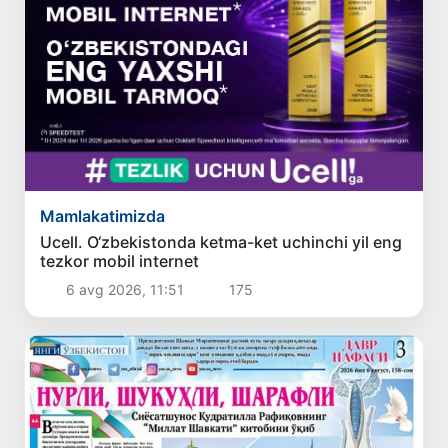
Mamlakatimizda
Ucell. O‘zbekistonda ketma-ket uchinchi yil eng
tezkor mobil internet
6 avg 2026, 11:51
175