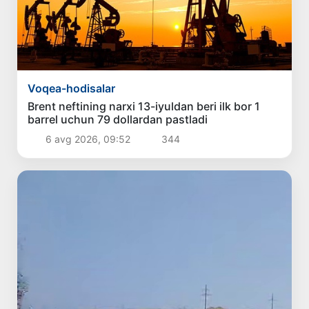
Voqea-hodisalar
Brent neftining narxi 13-iyuldan beri ilk bor 1
barrel uchun 79 dollardan pastladi
6 avg 2026, 09:52
344