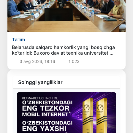
Ta'lim
Belarusda xalqaro hamkorlik yangi bosqichga
ko‘tarildi: Buxoro davlat texnika universiteti
delegatsiyasining xizmat safari samarali
3 avg 2026, 18:16
1 023
yakunlandi
Soʻnggi yangiliklar