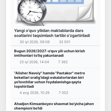
Yangi o‘quv yilidan maktablarda dars
soatlarini taqsimlash tartibi o‘zgartiriladi
30 iyl 2026, 09:06
32 001
Bugun 2026/2027-o‘quv yili uchun kirish
imtihonlari to‘liq yakunlanadi
23 iyl 2026, 14:04
7 362
"Alisher Navoiy" hamda "Paxtakor" metro
bekatlari oralig‘idagi eskalatorlardan biri
yo‘lovchilar uchun foydalanishga qayta
topshiriladi
4 avg 2026, 10:29
7 002
Ahadjon Kimsanboyev shaxmat bo‘yicha jahon
chempioni bo‘ldi