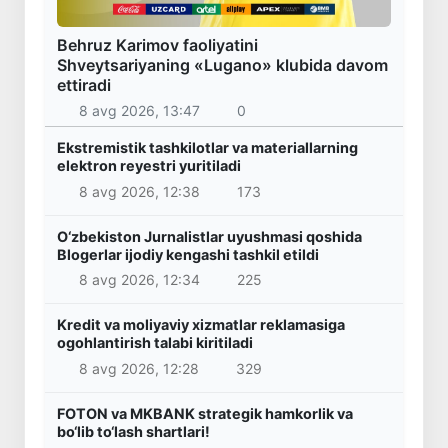
Behruz Karimov faoliyatini
Shveytsariyaning «Lugano» klubida davom
ettiradi
8 avg 2026, 13:47
0
Ekstremistik tashkilotlar va materiallarning
elektron reyestri yuritiladi
8 avg 2026, 12:38
173
O‘zbekiston Jurnalistlar uyushmasi qoshida
Blogerlar ijodiy kengashi tashkil etildi
8 avg 2026, 12:34
225
Kredit va moliyaviy xizmatlar reklamasiga
ogohlantirish talabi kiritiladi
8 avg 2026, 12:28
329
FOTON va MKBANK strategik hamkorlik va
bo‘lib to‘lash shartlari!