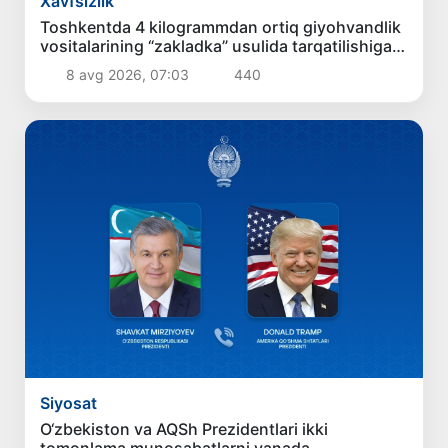
Xavfsizlik
Toshkentda 4 kilogrammdan ortiq giyohvandlik
vositalarining “zakladka” usulida tarqatilishiga
chek qoʻyildi
8 avg 2026, 07:03
440
Siyosat
O‘zbekiston va AQSh Prezidentlari ikki