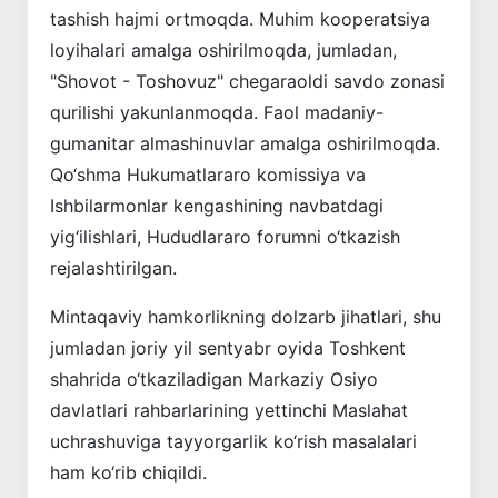
tashish hajmi ortmoqda. Muhim kooperatsiya
loyihalari amalga oshirilmoqda, jumladan,
"Shovot - Toshovuz" chegaraoldi savdo zonasi
qurilishi yakunlanmoqda. Faol madaniy-
gumanitar almashinuvlar amalga oshirilmoqda.
Qo‘shma Hukumatlararo komissiya va
Ishbilarmonlar kengashining navbatdagi
yig‘ilishlari, Hududlararo forumni o‘tkazish
rejalashtirilgan.
Mintaqaviy hamkorlikning dolzarb jihatlari, shu
jumladan joriy yil sentyabr oyida Toshkent
shahrida o‘tkaziladigan Markaziy Osiyo
davlatlari rahbarlarining yettinchi Maslahat
uchrashuviga tayyorgarlik ko‘rish masalalari
ham ko‘rib chiqildi.