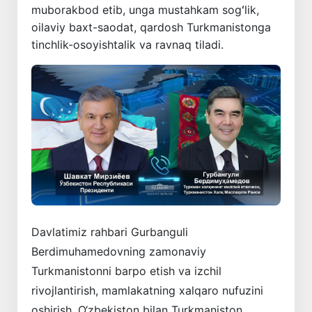
muborakbod etib, unga mustahkam sogʻlik,
oilaviy baxt-saodat, qardosh Turkmanistonga
tinchlik-osoyishtalik va ravnaq tiladi.
Davlatimiz rahbari Gurbanguli
Berdimuhamedovning zamonaviy
Turkmanistonni barpo etish va izchil
rivojlantirish, mamlakatning xalqaro nufuzini
oshirish, O‘zbekiston bilan Turkmaniston