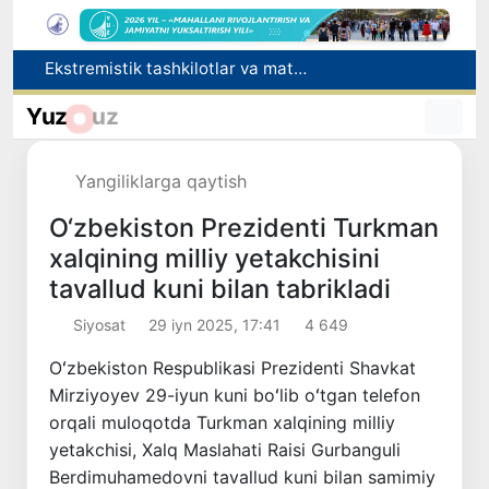
O‘zbekiston Jurnalistlar uyushmasi qoshida Blogerlar ijodiy kengashi tashkil etildi
Kredit va moliyaviy xizmatlar reklamasiga ogohlantirish talabi kiritiladi
Yuz
uz
FOTON va MKBANK strategik hamkorlik va bo‘lib to‘lash shartlari!
Behruz Karimov faoliyatini Shveytsariyaning «Lugano» klubida davom ettiradi
Yangiliklarga qaytish
Ekstremistik tashkilotlar va materiallarning elektron reyestri yuritiladi
O‘zbekiston Prezidenti Turkman
xalqining milliy yetakchisini
tavallud kuni bilan tabrikladi
Siyosat
29 iyn 2025, 17:41
4 649
Oʻzbekiston Respublikasi Prezidenti Shavkat
Mirziyoyev 29-iyun kuni boʻlib oʻtgan telefon
orqali muloqotda Turkman xalqining milliy
yetakchisi, Xalq Maslahati Raisi Gurbanguli
Berdimuhamedovni tavallud kuni bilan samimiy