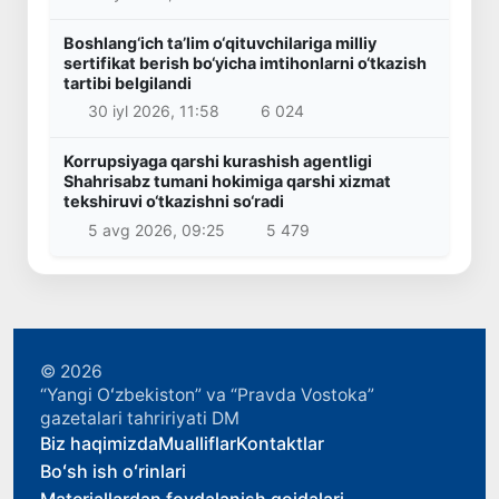
Boshlang‘ich ta’lim o‘qituvchilariga milliy
sertifikat berish bo‘yicha imtihonlarni o‘tkazish
tartibi belgilandi
30 iyl 2026, 11:58
6 024
Korrupsiyaga qarshi kurashish agentligi
Shahrisabz tumani hokimiga qarshi xizmat
tekshiruvi o‘tkazishni so‘radi
5 avg 2026, 09:25
5 479
© 2026
“Yangi Oʻzbekiston” va “Pravda Vostoka”
gazetalari tahririyati DM
Biz haqimizda
Mualliflar
Kontaktlar
Boʻsh ish oʻrinlari
Materiallardan foydalanish qoidalari