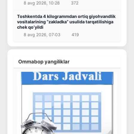
8 avg 2026, 10:28
372
Toshkentda 4 kilogrammdan ortiq giyohvandlik
vositalarining “zakladka” usulida tarqatilishiga
chek qoʻyildi
8 avg 2026, 07:03
419
Ommabop yangiliklar