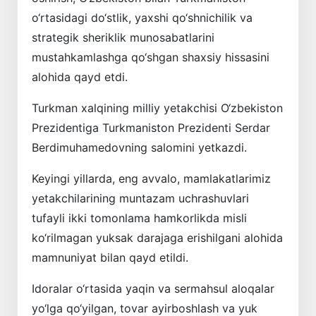
o‘rtasidagi do‘stlik, yaxshi qo‘shnichilik va
strategik sheriklik munosabatlarini
mustahkamlashga qo‘shgan shaxsiy hissasini
alohida qayd etdi.
Turkman xalqining milliy yetakchisi O‘zbekiston
Prezidentiga Turkmaniston Prezidenti Serdar
Berdimuhamedovning salomini yetkazdi.
Keyingi yillarda, eng avvalo, mamlakatlarimiz
yetakchilarining muntazam uchrashuvlari
tufayli ikki tomonlama hamkorlikda misli
ko‘rilmagan yuksak darajaga erishilgani alohida
mamnuniyat bilan qayd etildi.
Idoralar o‘rtasida yaqin va sermahsul aloqalar
yo‘lga qo‘yilgan, tovar ayirboshlash va yuk