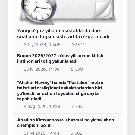
Yangi o‘quv yilidan maktablarda dars
soatlarini taqsimlash tartibi o‘zgartiriladi
30 iyl 2026, 09:06
32 511
Bugun 2026/2027-o‘quv yili uchun kirish
imtihonlari to‘liq yakunlanadi
23 iyl 2026, 14:04
8 099
"Alisher Navoiy" hamda "Paxtakor" metro
bekatlari oralig‘idagi eskalatorlardan biri
yo‘lovchilar uchun foydalanishga qayta
topshiriladi
4 avg 2026, 10:29
7 735
Ahadjon Kimsanboyev shaxmat bo‘yicha jahon
chempioni bo‘ldi
31 iyl 2026, 14:44
6 662