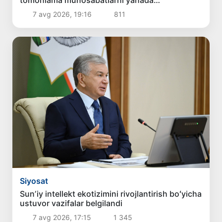
tomonlama munosabatlarni yanada
mustahkamlash istiqbollarini muhokama qildilar
7 avg 2026, 19:16
811
Siyosat
Sunʼiy intellekt ekotizimini rivojlantirish boʻyicha
ustuvor vazifalar belgilandi
7 avg 2026, 17:15
1 345