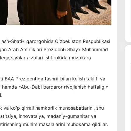
 ash-Shati« qarorgohida Oʻzbekiston Respublikasi
hgan Arab Amirliklari Prezidenti Shayx Muhammad
gatsiyalar aʼzolari ishtirokida muzokara
 BAA Prezidentiga tashrif bilan kelish taklifi va
i hamda «Abu-Dabi barqaror rivojlanish haftaligi«
i.
k va koʻp qirrali hamkorlik munosabatlarini, shu
estitsiya, innovatsiya, madaniy-gumanitar va
tirishning muhim masalalarini muhokama qildilar.