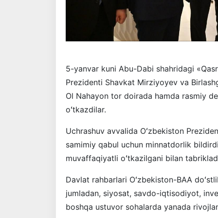
5-yanvar kuni Abu-Dabi shahridagi «Qasr
Prezidenti Shavkat Mirziyoyev va Birlas
Ol Nahayon tor doirada hamda rasmiy dele
oʻtkazdilar.
Uchrashuv avvalida Oʻzbekiston Prezidenti
samimiy qabul uchun minnatdorlik bildird
muvaffaqiyatli oʻtkazilgani bilan tabriklad
Davlat rahbarlari Oʻzbekiston-BAA doʻstli
jumladan, siyosat, savdo-iqtisodiyot, inv
boshqa ustuvor sohalarda yanada rivojlan