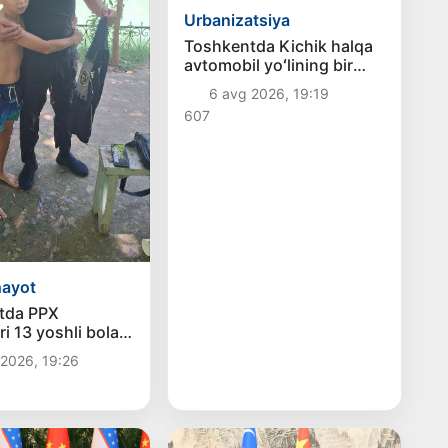
Urbanizatsiya
Toshkentda Kichik halqa
avtomobil yoʻlining bir
qismida harakat vaqtincha
6 avg 2026, 19:19
cheklanadi
607
hayot
tda PPX
i 13 yoshli bolani
 qoldi
2026, 19:26