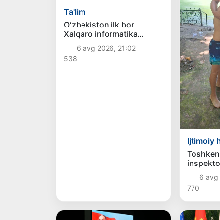
Ta'lim
Oʻzbekiston ilk bor
Xalqaro informatika
olimpiadasi — IOI 2026ga
6 avg 2026, 21:02
mezbonlik qiladi
538
Ijtimoiy 
Toshken
inspektor
qutqarib
6 avg 
770