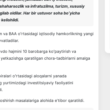
shaharsozlik va infratuzilma, turizm, xususiy
gilab oldilar. Har bir ustuvor soha boʻyicha
kelishildi.
 va BAA oʻrtasidagi iqtisodiy hamkorlikning yangi
vvatladilar.
vdo hajmini 10 barobarga koʻpaytirish va
ga yetkazishga qaratilgan chora-tadbirlarni amalga
ralari oʻrtasidagi aloqalarni yanada
urtimizdagi investitsiyaviy faoliyatini
i.
hirish masalalariga alohida eʼtibor qaratildi.