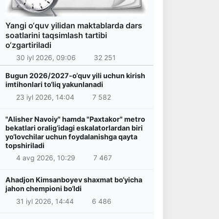
Yangi o‘quv yilidan maktablarda dars
soatlarini taqsimlash tartibi
o‘zgartiriladi
30 iyl 2026, 09:06
32 251
Bugun 2026/2027-o‘quv yili uchun kirish
imtihonlari to‘liq yakunlanadi
23 iyl 2026, 14:04
7 582
"Alisher Navoiy" hamda "Paxtakor" metro
bekatlari oralig‘idagi eskalatorlardan biri
yo‘lovchilar uchun foydalanishga qayta
topshiriladi
4 avg 2026, 10:29
7 467
Ahadjon Kimsanboyev shaxmat bo‘yicha
jahon chempioni bo‘ldi
31 iyl 2026, 14:44
6 486