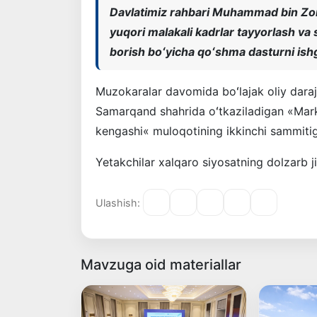
Davlatimiz rahbari Muhammad bin Zoi
yuqori malakali kadrlar tayyorlash va s
borish boʻyicha qoʻshma dasturni ishga
Muzokaralar davomida boʻlajak oliy daraja
Samarqand shahrida oʻtkaziladigan «Mark
kengashi« muloqotining ikkinchi sammitig
Yetakchilar xalqaro siyosatning dolzarb ji
Ulashish:
Mavzuga oid materiallar