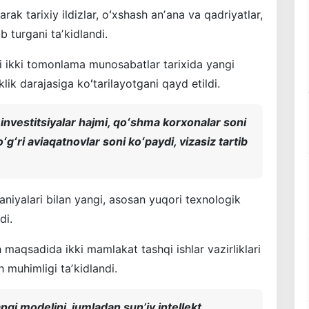
rak tarixiy ildizlar, oʻxshash anʼana va qadriyatlar,
turgani taʼkidlandi.
i ikki tomonlama munosabatlar tarixida yangi
lik darajasiga koʻtarilayotgani qayd etildi.
 investitsiyalar hajmi, qoʻshma korxonalar soni
gʻri aviaqatnovlar soni koʻpaydi, vizasiz tartib
niyalari bilan yangi, asosan yuqori texnologik
di.
maqsadida ikki mamlakat tashqi ishlar vazirliklari
h muhimligi taʼkidlandi.
ngi modelini, jumladan sunʼiy intellekt,