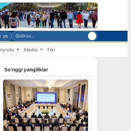
O`zb
nyoda
Media
Fikr
Soʻnggi yangiliklar