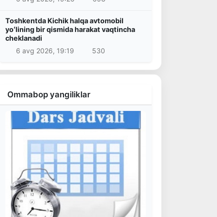
Toshkentda Kichik halqa avtomobil
yoʻlining bir qismida harakat vaqtincha
cheklanadi
6 avg 2026, 19:19
530
Ommabop yangiliklar