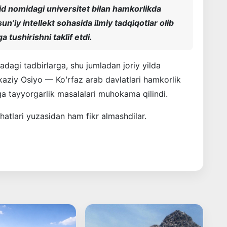
d nomidagi universitet bilan hamkorlikda
unʼiy intellekt sohasida ilmiy tadqiqotlar olib
 tushirishni taklif etdi.
dagi tadbirlarga, shu jumladan joriy yilda
aziy Osiyo — Koʻrfaz arab davlatlari hamkorlik
a tayyorgarlik masalalari muhokama qilindi.
hatlari yuzasidan ham fikr almashdilar.