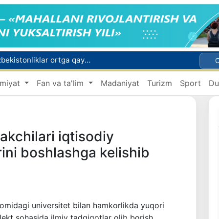
Rossiyada qiyin vaziyatda qolgan yuzlab o‘zbekistonliklar ortga qaytarildi
2030 yilgacha xavfli chiqindilarni qayta ishlash darajasi 20 foizga yetkaziladi
miyat
Fan va ta'lim
Madaniyat
Turizm
Sport
Du
Oʻzbekiston ilk bor Xalqaro informatika olimpiadasi — IOI 2026ga mezbonlik qiladi
 qutqarib qoldi
ri oyligiga start berildi
kchilari iqtisodiy
rini boshlashga kelishib
midagi universitet bilan hamkorlikda yuqori
lekt sohasida ilmiy tadqiqotlar olib borish