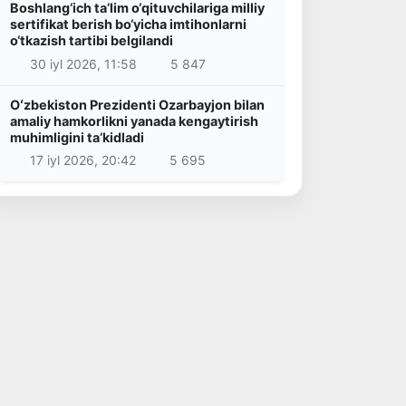
Boshlang‘ich ta’lim o‘qituvchilariga milliy
sertifikat berish bo‘yicha imtihonlarni
o‘tkazish tartibi belgilandi
30 iyl 2026, 11:58
5 847
Oʻzbekiston Prezidenti Ozarbayjon bilan
amaliy hamkorlikni yanada kengaytirish
muhimligini taʼkidladi
17 iyl 2026, 20:42
5 695