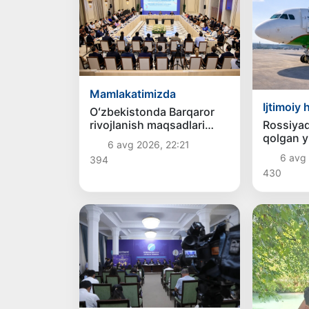
Mamlakatimizda
Ijtimoiy 
Oʻzbekistonda Barqaror
rivojlanish maqsadlari
Rossiyad
oyligiga start berildi
qolgan y
6 avg 2026, 22:21
o‘zbekist
6 avg
394
qaytarild
430