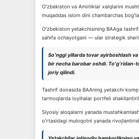
Oʻzbekiston va Amirliklar xalqlarini mushta
muqaddas islom dini chambarchas bogʻlab 
Oʻzbekiston yetakchisining BAAga tashrif
sahifa ochayotgani — ular strategik sherik
Soʻnggi yillarda tovar ayirboshlash va
bir necha barobar oshdi. Toʻgʻridan-toʻ
joriy qilindi.
Tashrif doirasida BAAning yetakchi kompa
tarmoqlarda loyihalar portfeli shakllantiril
Siyosiy aloqalarni yanada mustahkamlash 
oʻrtasidagi muloqotni yanada rivojlantiris
Yetakchilar iqtisodiy hamkorlikning ya