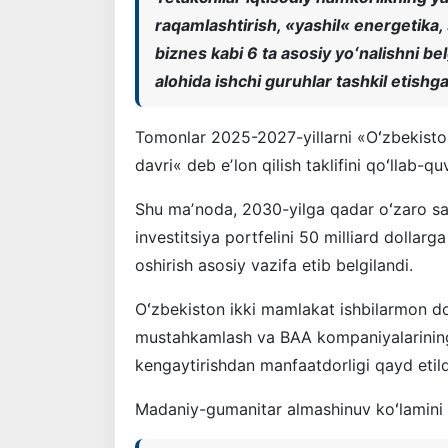
raqamlashtirish, «yashil« energetika, 
biznes kabi 6 ta asosiy yoʻnalishni bel
alohida ishchi guruhlar tashkil etishga 
Tomonlar 2025-2027-yillarni «Oʻzbekiston
davri« deb eʼlon qilish taklifini qoʻllab-qu
Shu maʼnoda, 2030-yilga qadar oʻzaro sa
investitsiya portfelini 50 milliard dollar
oshirish asosiy vazifa etib belgilandi.
Oʻzbekiston ikki mamlakat ishbilarmon doi
mustahkamlash va BAA kompaniyalarining y
kengaytirishdan manfaatdorligi qayd etild
Madaniy-gumanitar almashinuv koʻlamini os