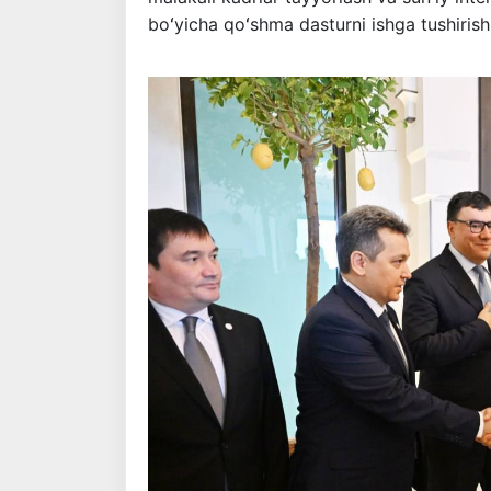
boʻyicha qoʻshma dasturni ishga tushirishni
Oldingi