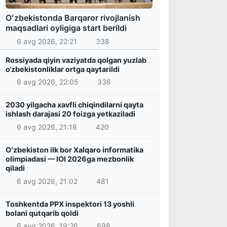
Oʻzbekistonda Barqaror rivojlanish
maqsadlari oyligiga start berildi
6 avg 2026, 22:21
338
Rossiyada qiyin vaziyatda qolgan yuzlab
o‘zbekistonliklar ortga qaytarildi
6 avg 2026, 22:05
336
2030 yilgacha xavfli chiqindilarni qayta
ishlash darajasi 20 foizga yetkaziladi
6 avg 2026, 21:18
420
Oʻzbekiston ilk bor Xalqaro informatika
olimpiadasi — IOI 2026ga mezbonlik
qiladi
6 avg 2026, 21:02
481
Toshkentda PPX inspektori 13 yoshli
bolani qutqarib qoldi
6 avg 2026, 19:26
698