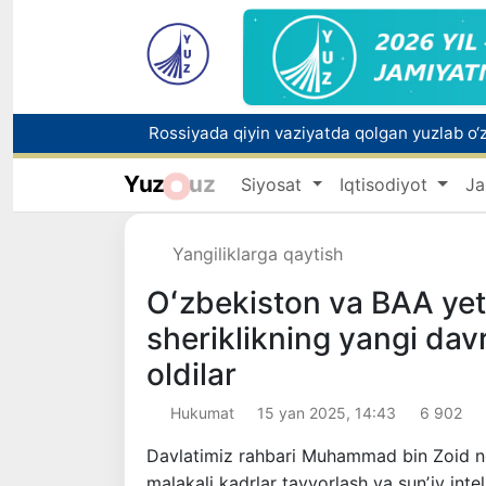
Yuz
uz
Siyosat
Iqtisodiyot
Ja
Toshkentda PPX inspektori 13 yoshli bolani
Yangiliklarga qaytish
Oʻzbekistonda Barqaror rivojlanish maqsadla
Oʻzbekiston va BAA yeta
sheriklikning yangi dav
oldilar
Hukumat
15 yan 2025, 14:43
6 902
Davlatimiz rahbari Muhammad bin Zoid no
malakali kadrlar tayyorlash va sunʼiy intel