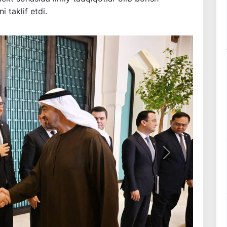
 taklif etdi.
Keyingi