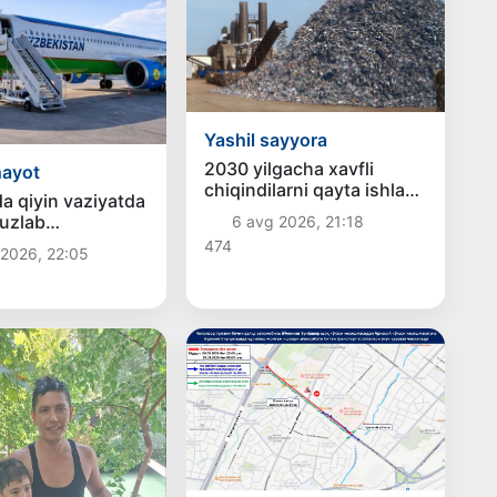
Yashil sayyora
2030 yilgacha xavfli
hayot
chiqindilarni qayta ishlash
a qiyin vaziyatda
darajasi 20 foizga
uzlab
6 avg 2026, 21:18
yetkaziladi
onliklar ortga
474
 2026, 22:05
i