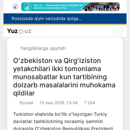
2030 yilgacha xavfli chiqindilarni qayta ishlash darajasi 20 foizga yetkaziladi
Oʻzbekiston ilk bor Xalqaro informatika olimpiadasi — IOI 2026ga mezbonlik qiladi
Yuz
uz
Toshkentda PPX inspektori 13 yoshli bolani qutqarib qoldi
Oʻzbekistonda Barqaror rivojlanish maqsadlari oyligiga start berildi
Yangiliklarga qaytish
Rossiyada qiyin vaziyatda qolgan yuzlab o‘zbekistonliklar ortga qaytarildi
Oʻzbekiston va Qirgʻiziston
yetakchilari ikki tomonlama
munosabatlar kun tartibining
dolzarb masalalarini muhokama
qildilar
Siyosat
15 may 2026, 13:34
7 294
Turkiston shahrida boʻlib oʻtayotgan Turkiy
davlatlar tashkilotining norasmiy sammiti
doirasida Oʻzbekiston Respublikasi Prezidenti