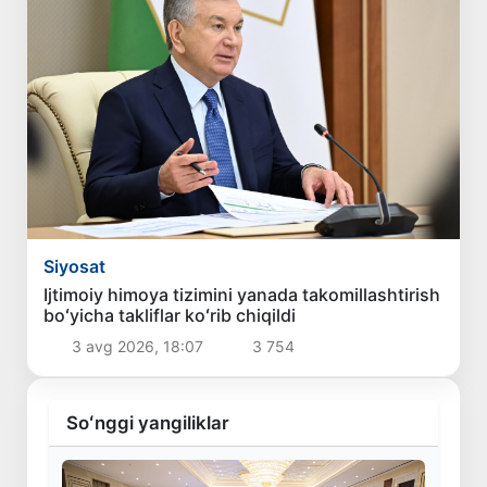
Siyosat
Ijtimoiy himoya tizimini yanada takomillashtirish
boʻyicha takliflar koʻrib chiqildi
3 avg 2026, 18:07
3 754
Soʻnggi yangiliklar