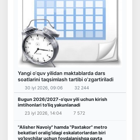
Yangi o‘quv yilidan maktablarda dars
soatlarini taqsimlash tartibi o‘zgartiriladi
30 iyl 2026, 09:06
32 244
Bugun 2026/2027-o‘quv yili uchun kirish
imtihonlari to‘liq yakunlanadi
23 iyl 2026, 14:04
7 572
"Alisher Navoiy" hamda "Paxtakor" metro
bekatlari oralig‘idagi eskalatorlardan biri
yo‘lovchilar uchun foydalanishga qayta