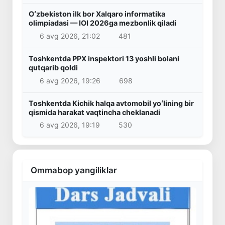
Oʻzbekiston ilk bor Xalqaro informatika
olimpiadasi — IOI 2026ga mezbonlik qiladi
6 avg 2026, 21:02
481
Toshkentda PPX inspektori 13 yoshli bolani
qutqarib qoldi
6 avg 2026, 19:26
698
Toshkentda Kichik halqa avtomobil yoʻlining bir
qismida harakat vaqtincha cheklanadi
6 avg 2026, 19:19
530
Ommabop yangiliklar