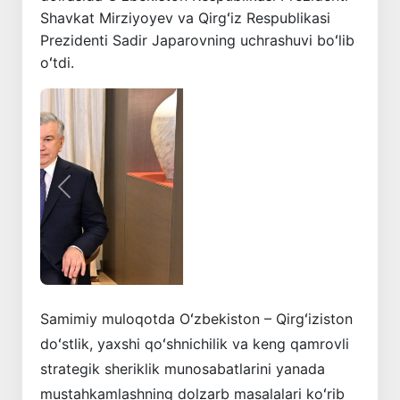
Shavkat Mirziyoyev va Qirgʻiz Respublikasi
Prezidenti Sadir Japarovning uchrashuvi boʻlib
oʻtdi.
Oldingi
Keyingi
Samimiy muloqotda Oʻzbekiston – Qirgʻiziston
doʻstlik, yaxshi qoʻshnichilik va keng qamrovli
strategik sheriklik munosabatlarini yanada
mustahkamlashning dolzarb masalalari koʻrib