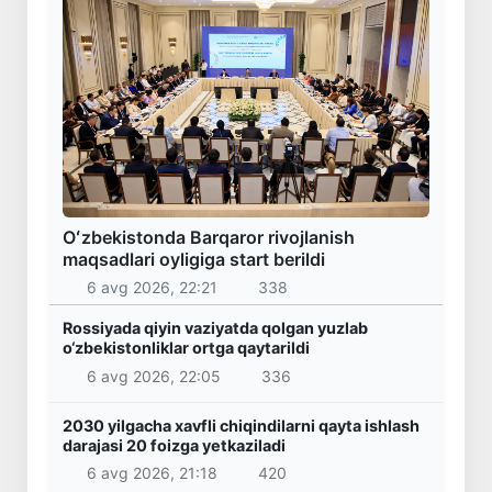
Oʻzbekistonda Barqaror rivojlanish
maqsadlari oyligiga start berildi
6 avg 2026, 22:21
338
Rossiyada qiyin vaziyatda qolgan yuzlab
o‘zbekistonliklar ortga qaytarildi
6 avg 2026, 22:05
336
2030 yilgacha xavfli chiqindilarni qayta ishlash
darajasi 20 foizga yetkaziladi
6 avg 2026, 21:18
420