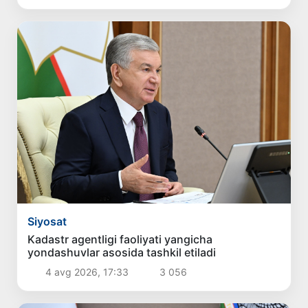
Siyosat
Kadastr agentligi faoliyati yangicha
yondashuvlar asosida tashkil etiladi
4 avg 2026, 17:33
3 056