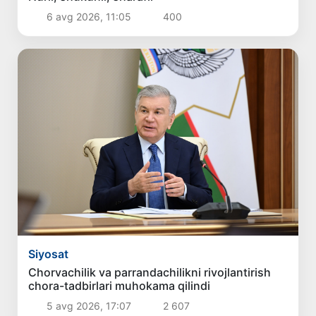
6 avg 2026, 11:05
400
Siyosat
Chorvachilik va parrandachilikni rivojlantirish
chora-tadbirlari muhokama qilindi
5 avg 2026, 17:07
2 607