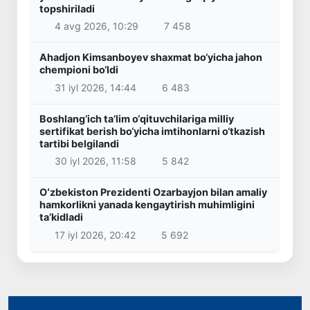
topshiriladi
4 avg 2026, 10:29
7 458
Ahadjon Kimsanboyev shaxmat bo‘yicha jahon
chempioni bo‘ldi
31 iyl 2026, 14:44
6 483
Boshlang‘ich ta’lim o‘qituvchilariga milliy
sertifikat berish bo‘yicha imtihonlarni o‘tkazish
tartibi belgilandi
30 iyl 2026, 11:58
5 842
Oʻzbekiston Prezidenti Ozarbayjon bilan amaliy
hamkorlikni yanada kengaytirish muhimligini
taʼkidladi
17 iyl 2026, 20:42
5 692