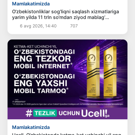
Mamlakatimizda
O‘zbekistonliklar sog‘liqni saqlash xizmatlariga
yarim yilda 11 trln so‘mdan ziyod mablag‘
sarfladi
6 avg 2026, 14:40
707
Mamlakatimizda
Ucell. O‘zbekistonda ketma-ket uchinchi yil eng