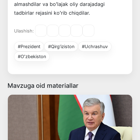
almashdilar va boʻlajak oliy darajadagi
tadbirlar rejasini koʻrib chiqdilar.
Ulashish:
#Prezident
#Qirg‘iziston
#Uchrashuv
#Oʻzbekiston
Mavzuga oid materiallar