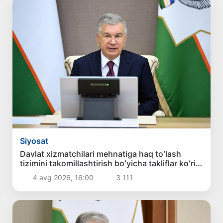
Siyosat
Davlat xizmatchilari mehnatiga haq toʻlash
tizimini takomillashtirish boʻyicha takliflar koʻrib
chiqildi
4 avg 2026, 16:00
3 111