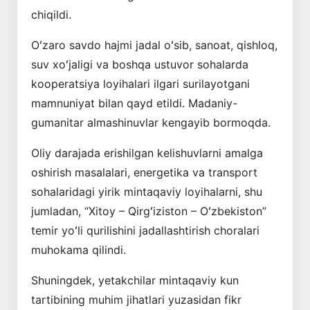
chiqildi.
Oʻzaro savdo hajmi jadal oʻsib, sanoat, qishloq,
suv xoʻjaligi va boshqa ustuvor sohalarda
kooperatsiya loyihalari ilgari surilayotgani
mamnuniyat bilan qayd etildi. Madaniy-
gumanitar almashinuvlar kengayib bormoqda.
Oliy darajada erishilgan kelishuvlarni amalga
oshirish masalalari, energetika va transport
sohalaridagi yirik mintaqaviy loyihalarni, shu
jumladan, “Xitoy – Qirgʻiziston – Oʻzbekiston”
temir yoʻli qurilishini jadallashtirish choralari
muhokama qilindi.
Shuningdek, yetakchilar mintaqaviy kun
tartibining muhim jihatlari yuzasidan fikr