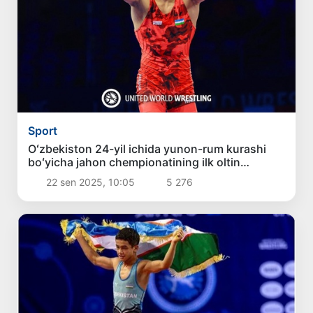
Sport
Oʻzbekiston 24-yil ichida yunon-rum kurashi
boʻyicha jahon chempionatining ilk oltin
medalini qoʻlga kiritdi
22 sen 2025, 10:05
5 276