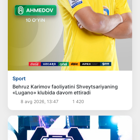
Sport
Behruz Karimov faoliyatini Shveytsariyaning
«Lugano» klubida davom ettiradi
8 avg 2026, 13:47
1 420