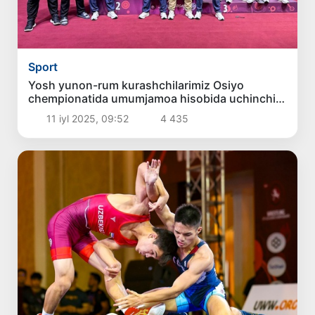
Sport
Yosh yunon-rum kurashchilarimiz Osiyo
chempionatida umumjamoa hisobida uchinchi
boʻlishdi
11 iyl 2025, 09:52
4 435