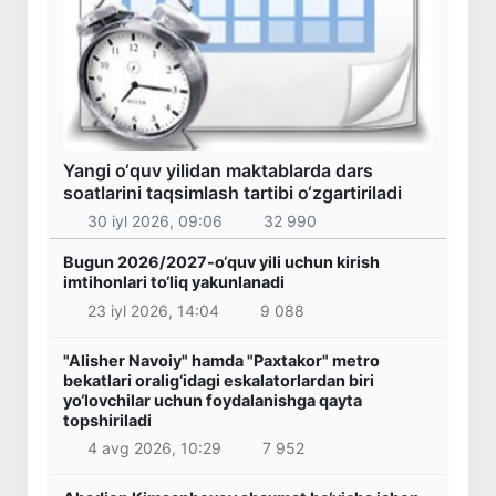
Yangi o‘quv yilidan maktablarda dars
soatlarini taqsimlash tartibi o‘zgartiriladi
30 iyl 2026, 09:06
32 990
Bugun 2026/2027-o‘quv yili uchun kirish
imtihonlari to‘liq yakunlanadi
23 iyl 2026, 14:04
9 088
"Alisher Navoiy" hamda "Paxtakor" metro
bekatlari oralig‘idagi eskalatorlardan biri
yo‘lovchilar uchun foydalanishga qayta
topshiriladi
4 avg 2026, 10:29
7 952