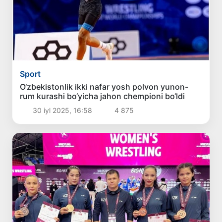
Sport
O‘zbekistonlik ikki nafar yosh polvon yunon-
rum kurashi bo‘yicha jahon chempioni bo‘ldi
30 iyl 2025, 16:58
4 875