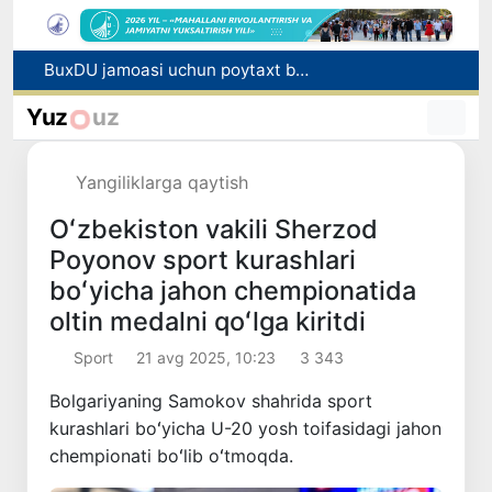
Amudaryo tumanida safari turizmini rivojlantirish bo‘yicha yangi loyiha amalga oshirilishi rejalashtirilmoqda
Korrupsiyaga qarshi kurashish agentligi: 9,3 mlrd so‘mdan ortiq davlat xaridida qonunbuzilish holatlari aniqlandi
Yuz
uz
Tataristondagi hujum oqibatida 7 nafar O‘zbekiston fuqarosi halok bo‘ldi
Xivadagi “Qovun sayli” festivali jahon rekordi bilan yakunlandi
Yangiliklarga qaytish
BuxDU jamoasi uchun poytaxt bo‘ylab ma’naviy-ma’rifiy sayohat tashkil etildi
Oʻzbekiston vakili Sherzod
Poyonov sport kurashlari
boʻyicha jahon chempionatida
oltin medalni qoʻlga kiritdi
Sport
21 avg 2025, 10:23
3 343
Bolgariyaning Samokov shahrida sport
kurashlari boʻyicha U-20 yosh toifasidagi jahon
chempionati boʻlib oʻtmoqda.