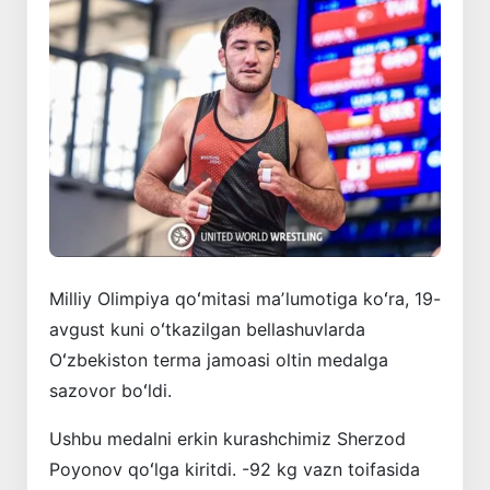
Milliy Olimpiya qoʻmitasi maʼlumotiga koʻra, 19-
avgust kuni oʻtkazilgan bellashuvlarda
Oʻzbekiston terma jamoasi oltin medalga
sazovor boʻldi.
Ushbu medalni erkin kurashchimiz Sherzod
Poyonov qoʻlga kiritdi. -92 kg vazn toifasida