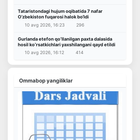
Tataristondagi hujum oqibatida 7 nafar
O‘zbekiston fuqarosi halok bo‘ldi
10 avg 2026, 16:23
296
Gurlanda etefon qoʻllanilgan paxta dalasida
hosil koʻrsatkichlari yaxshilangani qayd etildi
10 avg 2026, 16:12
414
Ommabop yangiliklar