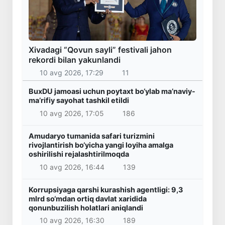
Xivadagi “Qovun sayli” festivali jahon
rekordi bilan yakunlandi
10 avg 2026, 17:29
11
BuxDU jamoasi uchun poytaxt bo‘ylab ma’naviy-
ma’rifiy sayohat tashkil etildi
10 avg 2026, 17:05
186
Amudaryo tumanida safari turizmini
rivojlantirish bo‘yicha yangi loyiha amalga
oshirilishi rejalashtirilmoqda
10 avg 2026, 16:44
139
Korrupsiyaga qarshi kurashish agentligi: 9,3
mlrd so‘mdan ortiq davlat xaridida
qonunbuzilish holatlari aniqlandi
10 avg 2026, 16:30
189