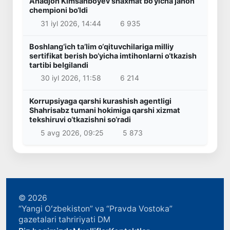
Ahadjon Kimsanboyev shaxmat bo‘yicha jahon
chempioni bo‘ldi
31 iyl 2026, 14:44
6 935
Boshlang‘ich ta’lim o‘qituvchilariga milliy
sertifikat berish bo‘yicha imtihonlarni o‘tkazish
tartibi belgilandi
30 iyl 2026, 11:58
6 214
Korrupsiyaga qarshi kurashish agentligi
Shahrisabz tumani hokimiga qarshi xizmat
tekshiruvi o‘tkazishni so‘radi
5 avg 2026, 09:25
5 873
© 2026
“Yangi Oʻzbekiston” va “Pravda Vostoka”
gazetalari tahririyati DM