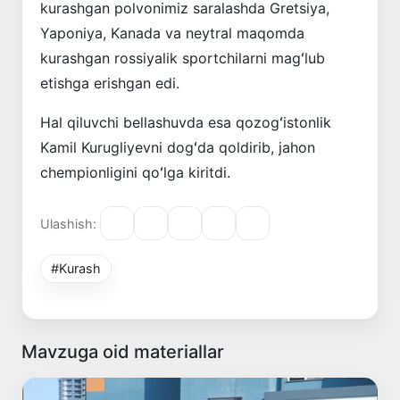
kurashgan polvonimiz saralashda Gretsiya,
Yaponiya, Kanada va neytral maqomda
kurashgan rossiyalik sportchilarni magʻlub
etishga erishgan edi.
Hal qiluvchi bellashuvda esa qozogʻistonlik
Kamil Kurugliyevni dogʻda qoldirib, jahon
chempionligini qoʻlga kiritdi.
Ulashish:
#Kurash
Mavzuga oid materiallar