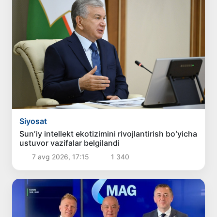
Siyosat
Sunʼiy intellekt ekotizimini rivojlantirish boʻyicha
ustuvor vazifalar belgilandi
7 avg 2026, 17:15
1 340