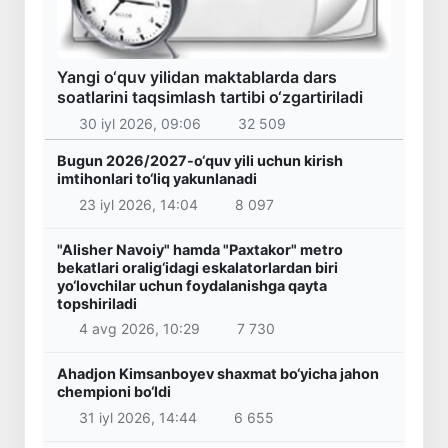
Yangi o‘quv yilidan maktablarda dars
soatlarini taqsimlash tartibi o‘zgartiriladi
30 iyl 2026, 09:06
32 509
Bugun 2026/2027-o‘quv yili uchun kirish
imtihonlari to‘liq yakunlanadi
23 iyl 2026, 14:04
8 097
"Alisher Navoiy" hamda "Paxtakor" metro
bekatlari oralig‘idagi eskalatorlardan biri
yo‘lovchilar uchun foydalanishga qayta
topshiriladi
4 avg 2026, 10:29
7 730
Ahadjon Kimsanboyev shaxmat bo‘yicha jahon
chempioni bo‘ldi
31 iyl 2026, 14:44
6 655