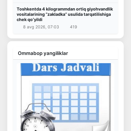
Toshkentda 4 kilogrammdan ortiq giyohvandlik
vositalarining “zakladka” usulida tarqatilishiga
chek qoʻyildi
8 avg 2026, 07:03
419
Ommabop yangiliklar