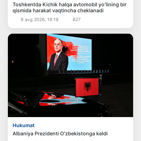
Toshkentda Kichik halqa avtomobil yoʻlining bir
qismida harakat vaqtincha cheklanadi
6 avg 2026, 19:19
827
Hukumat
Albaniya Prezidenti Oʻzbekistonga keldi