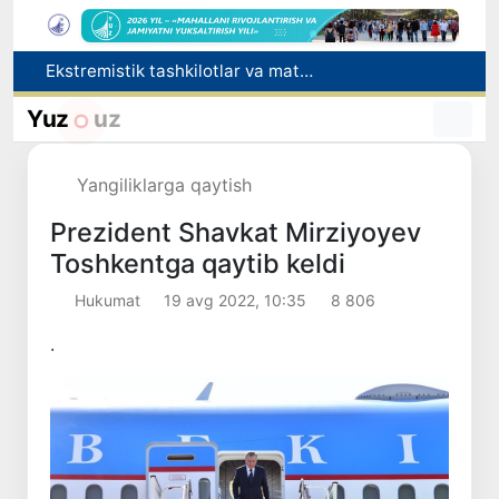
Ekstremistik tashkilotlar va materiallarning elektron reyestri yuritiladi
O‘zbekiston Jurnalistlar uyushmasi qoshida Blogerlar ijodiy kengashi tashkil etildi
Kredit va moliyaviy xizmatlar reklamasiga ogohlantirish talabi kiritiladi
Yuz
uz
FOTON va MKBANK strategik hamkorlik va bo‘lib to‘lash shartlari!
Behruz Karimov faoliyatini Shveytsariyaning «Lugano» klubida davom ettiradi
Yangiliklarga qaytish
Prezident Shavkat Mirziyoyev
Toshkentga qaytib keldi
Hukumat
19 avg 2022, 10:35
8 806
.