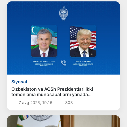
Siyosat
O‘zbekiston va AQSh Prezidentlari ikki
tomonlama munosabatlarni yanada
mustahkamlash istiqbollarini muhokama qildilar
7 avg 2026, 19:16
803