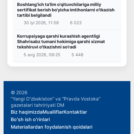
Boshlang‘ich ta’lim o‘qituvchilariga milliy
sertifikat berish bo‘yicha imtihonlarni o‘tkazish
tartibi belgilandi
30 iyl 2026, 11:58
6 023
Korrupsiyaga qarshi kurashish agentligi
Shahrisabz tumani hokimiga qarshi xizmat
tekshiruvi o‘tkazishni so‘radi
5 avg 2026, 09:25
5 448
© 2026
“Yangi Oʻzbekiston” va “Pravda Vostoka”
gazetalari tahririyati DM
Biz haqimizda
Mualliflar
Kontaktlar
Boʻsh ish oʻrinlari
Materiallardan foydalanish qoidalari