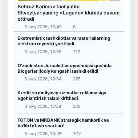
Behruz Karimov faoliyatini
Shveytsariyaning «Lugano» klubida davom
ettiradi
8 avg 2026, 13:47
0
Ekstremistik tashkilotlar va materiallarning
elektron reyestri yuritiladi
8 avg 2026, 12:38
173
O‘zbekiston Jurnalistlar uyushmasi qoshida
Blogerlar ijodiy kengashi tashkil etildi
8 avg 2026, 12:34
225
Kredit va moliyaviy xizmatlar reklamasiga
ogohlantirish talabi kiritiladi
8 avg 2026, 12:28
329
FOTON va MKBANK strategik hamkorlik va
bo‘lib to‘lash shartlari!
8 avg 2026, 10:28
372