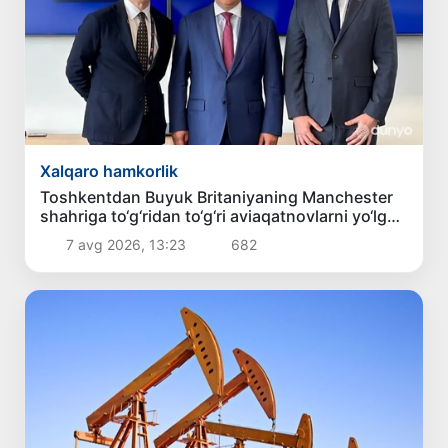
Xalqaro hamkorlik
Toshkentdan Buyuk Britaniyaning Manchester
shahriga to‘g‘ridan to‘g‘ri aviaqatnovlarni yo‘lga
qo‘yish masalasi ko‘rib chiqilmoqda
7 avg 2026, 13:23
682