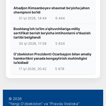
Ahadjon Kimsanboyev shaxmat bo‘yicha jahon
chempioni bo‘ldi
31 iyl 2026, 14:44
6 444
Boshlang‘ich ta’lim o‘qituvchilariga milliy
sertifikat berish bo‘yicha imtihonlarni o‘tkazish
tartibi belgilandi
30 iyl 2026, 11:58
5 834
Oʻzbekiston Prezidenti Ozarbayjon bilan amaliy
hamkorlikni yanada kengaytirish muhimligini
taʼkidladi
17 iyl 2026, 20:42
5 678
© 2026
“Yangi Oʻzbekiston” va “Pravda Vostoka”