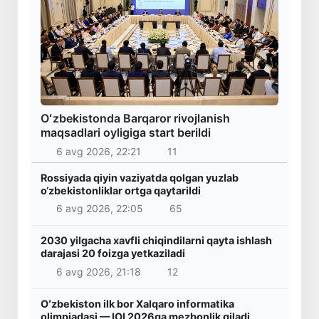
Oʻzbekistonda Barqaror rivojlanish
maqsadlari oyligiga start berildi
6 avg 2026, 22:21
11
Rossiyada qiyin vaziyatda qolgan yuzlab
o‘zbekistonliklar ortga qaytarildi
6 avg 2026, 22:05
65
2030 yilgacha xavfli chiqindilarni qayta ishlash
darajasi 20 foizga yetkaziladi
6 avg 2026, 21:18
12
Oʻzbekiston ilk bor Xalqaro informatika
olimpiadasi — IOI 2026ga mezbonlik qiladi