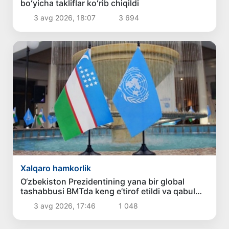
boʻyicha takliflar koʻrib chiqildi
3 avg 2026, 18:07
3 694
Xalqaro hamkorlik
O‘zbekiston Prezidentining yana bir global
tashabbusi BMTda keng e’tirof etildi va qabul
qilindi
3 avg 2026, 17:46
1 048