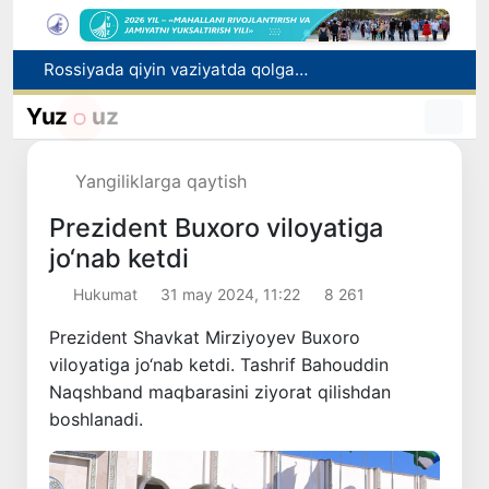
2030 yilgacha xavfli chiqindilarni qayta ishlash darajasi 20 foizga yetkaziladi
Oʻzbekiston ilk bor Xalqaro informatika olimpiadasi — IOI 2026ga mezbonlik qiladi
Yuz
uz
Toshkentda PPX inspektori 13 yoshli bolani qutqarib qoldi
Oʻzbekistonda Barqaror rivojlanish maqsadlari oyligiga start berildi
Yangiliklarga qaytish
Rossiyada qiyin vaziyatda qolgan yuzlab o‘zbekistonliklar ortga qaytarildi
Prezident Buxoro viloyatiga
jo‘nab ketdi
Hukumat
31 may 2024, 11:22
8 261
Prezident Shavkat Mirziyoyev Buxoro
viloyatiga jo‘nab ketdi. Tashrif Bahouddin
Naqshband maqbarasini ziyorat qilishdan
boshlanadi.