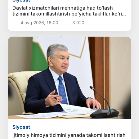
Davlat xizmatchilari mehnatiga haq toʻlash
tizimini takomillashtirish boʻyicha takliflar koʻrib
chiqildi
4 avg 2026, 16:00
3 020
Siyosat
Ijtimoiy himoya tizimini yanada takomillashtirish