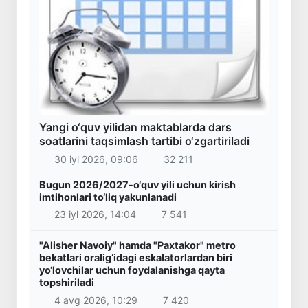
Yangi o‘quv yilidan maktablarda dars
soatlarini taqsimlash tartibi o‘zgartiriladi
30 iyl 2026, 09:06
32 211
Bugun 2026/2027-o‘quv yili uchun kirish
imtihonlari to‘liq yakunlanadi
23 iyl 2026, 14:04
7 541
"Alisher Navoiy" hamda "Paxtakor" metro
bekatlari oralig‘idagi eskalatorlardan biri
yo‘lovchilar uchun foydalanishga qayta
topshiriladi
4 avg 2026, 10:29
7 420