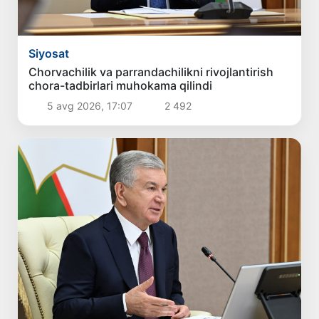
Siyosat
Chorvachilik va parrandachilikni rivojlantirish
chora-tadbirlari muhokama qilindi
5 avg 2026, 17:07
2 492