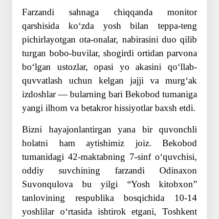
Farzandi sahnaga chiqqanda monitor
qarshisida koʻzda yosh bilan teppa-teng
pichirlayotgan ota-onalar, nabirasini duo qilib
turgan bobo-buvilar, shogirdi ortidan parvona
boʻlgan ustozlar, opasi yo akasini qoʻllab-
quvvatlash uchun kelgan jajji va murgʻak
izdoshlar — bularning bari Bekobod tumaniga
yangi ilhom va betakror hissiyotlar baxsh etdi.
Bizni hayajonlantirgan yana bir quvonch­li
holatni ham aytishimiz joiz. Bekobod
tumanidagi 42-maktabning 7-sinf oʻquvchisi,
oddiy suvchining farzandi Odinaxon
Suvonqulova bu yilgi “Yosh kitobxon”
tanlovining respublika bosqichida 10-14
yoshlilar oʻrtasida ishtirok etgani, Toshkent