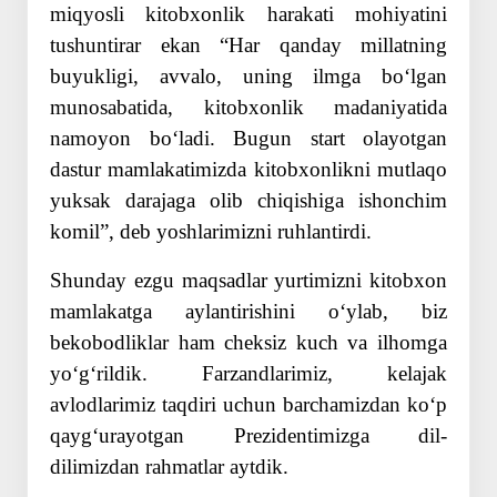
miqyosli kitobxonlik harakati mohiyatini
tushuntirar ekan “Har qanday millatning
buyukligi, avvalo, uning ilmga boʻlgan
munosabatida, kitobxonlik madaniyatida
namoyon boʻladi. Bugun start olayotgan
dastur mamlakatimizda kitobxonlikni mutlaqo
yuksak darajaga olib chiqishiga ishonchim
komil”, deb yoshlarimizni ruhlantirdi.
Shunday ezgu maqsadlar yurtimizni kitobxon
mamlakatga aylantirishini oʻylab, biz
bekobodliklar ham cheksiz kuch va ilhomga
yoʻgʻrildik. Farzandlarimiz, kelajak
avlodlarimiz taqdiri uchun barchamizdan koʻp
qaygʻurayotgan Prezidentimizga dil-
dilimizdan rahmatlar aytdik.