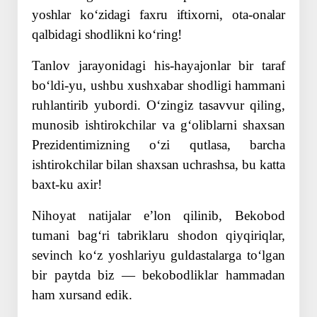
yoshlar koʻzidagi faxru iftixorni, ota-onalar
qalbidagi shodlikni koʻring!
Tanlov jarayonidagi his-hayajonlar bir taraf
boʻldi-yu, ushbu xushxabar shodligi hammani
ruhlantirib yubordi. Oʻzingiz tasavvur qiling,
munosib ishtirokchilar va gʻoliblarni shaxsan
Prezidentimizning oʻzi qutlasa, barcha
ishtirokchilar bilan shaxsan uchrashsa, bu katta
baxt-ku axir!
Nihoyat natijalar eʼlon qilinib, Bek­obod
tumani bagʻri tabriklaru shodon qiyqiriqlar,
sevinch koʻz yoshlariyu guldastalarga toʻlgan
bir paytda biz — bekobodliklar hammadan
ham xursand edik.