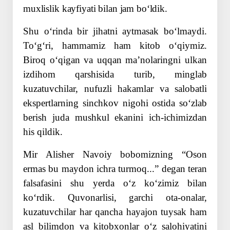
muxlislik kayfiyati bilan jam boʻldik.
Shu oʻrinda bir jihatni aytmasak boʻlmaydi.
Toʻgʻri, hammamiz ham kitob oʻqiymiz.
Biroq oʻqigan va uqqan maʼnolaringni ulkan
izdihom qarshisida turib, minglab
kuzatuvchilar, nufuzli hakamlar va salobatli
ekspertlarning sinchkov nigohi ostida soʻzlab
berish juda mushkul ekanini ich-ichimizdan
his qildik.
Mir Alisher Navoiy bobomizning “Oson
ermas bu maydon ichra turmoq...” degan teran
falsafasini shu yerda oʻz koʻzimiz bilan
koʻrdik. Quvonarlisi, garchi ota-onalar,
kuzatuvchilar har qancha hayajon tuysak ham
asl bilimdon va kitobxonlar oʻz salohiyatini