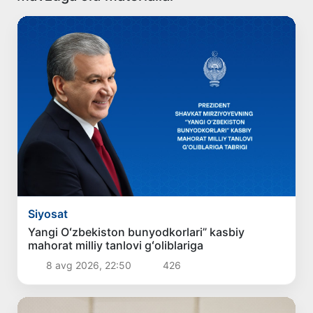
Siyosat
Yangi Oʻzbekiston bunyodkorlari” kasbiy
mahorat milliy tanlovi gʻoliblariga
8 avg 2026, 22:50
426