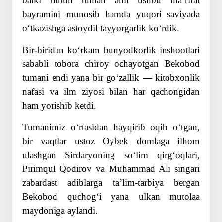
balki butun tuman ahli ushbu maʼrifat
bayramini munosib hamda yuqori saviyada
oʻtkazishga astoydil tayyorgarlik koʻrdik.
Bir-biridan koʻrkam bunyodkorlik inshootlari
sababli tobora chiroy ochayotgan Bekobod
tumani endi yana bir goʻzallik — kitobxonlik
nafasi va ilm ziyosi bilan har qachongidan
ham yorishib ketdi.
Tumanimiz oʻrtasidan hayqirib oqib oʻtgan,
bir vaqtlar ustoz Oybek domlaga ilhom
ulashgan Sirdaryoning soʻlim qirgʻoqlari,
Pirimqul Qodirov va Muhammad Ali singari
zabardast adiblarga taʼlim-tarbiya bergan
Bekobod quchogʻi yana ulkan mutolaa
maydoniga aylandi.