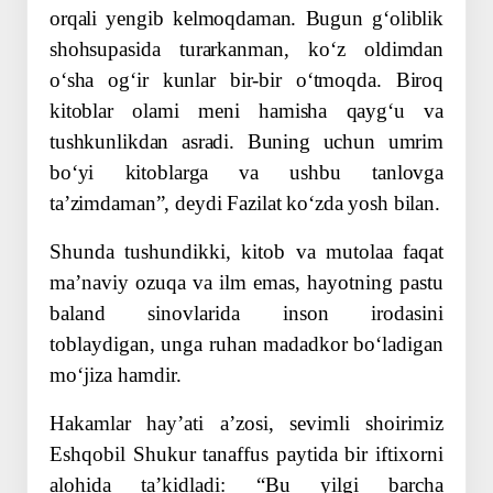
orqali yengib kelmoqdaman. Bugun gʻoliblik
shohsupasida turarkanman, koʻz oldimdan
oʻsha ogʻir kunlar bir-bir oʻtmoqda. Biroq
kitoblar olami meni hamisha qaygʻu va
tushkunlikdan asradi. Buning uchun umrim
boʻyi kitoblarga va ushbu tanlovga
taʼzimdaman”, deydi Fazilat koʻzda yosh bilan.
Shunda tushundikki, kitob va mutolaa faqat
maʼnaviy ozuqa va ilm emas, hayotning pastu
baland sinovlarida inson irodasini
toblaydigan, unga ruhan madadkor boʻladigan
moʻjiza hamdir.
Hakamlar hayʼati aʼzosi, sevimli shoi­rimiz
Eshqobil Shukur tanaffus paytida bir iftixorni
alohida taʼkidladi: “Bu yilgi barcha