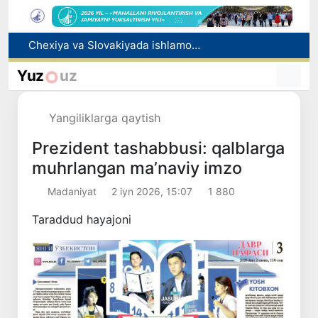
Bolaning familiyasiga otasining ismini berishga ruxsat beriladi
Behruz Karimov faoliyatini Shveytsariyaning «Lugano» klubida davom ettiradi
Yuz
uz
Ekstremistik tashkilotlar va materiallarning elektron reyestri yuritiladi
Oʻzbekistonda 2025 yilda korrupsiyaga oid jinoyatlar boʻyicha 7 517 nafar shaxs javobgarlikka tortilgan
Yangiliklarga qaytish
Chexiya va Slovakiyada ishlamoqchi bo‘lgan tibbiyot mutaxassislari ro‘yxatga olinadi
Prezident tashabbusi: qalblarga
muhrlangan maʼnaviy imzo
Madaniyat
2 iyn 2026, 15:07
1 880
Taraddud hayajoni