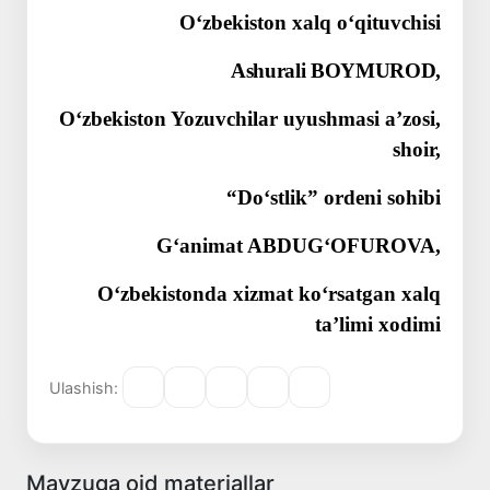
Oʻzbekiston xalq oʻqituvchisi
Ashurali BOYMUROD,
Oʻzbekiston Yozuvchilar uyushmasi aʼzosi,
shoir,
“Doʻstlik” ordeni sohibi
Gʻanimat ABDUGʻOFUROVA,
Oʻzbekistonda xizmat koʻrsatgan xalq
taʼlimi xodimi
Ulashish:
Mavzuga oid materiallar