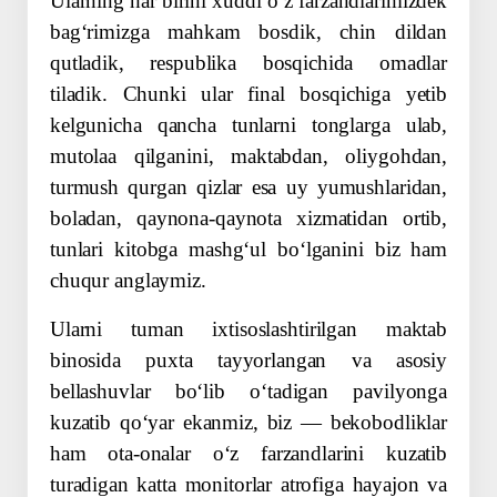
Ularning har birini xuddi oʻz farzandlarimizdek
bagʻrimizga mahkam bosdik, chin dildan
qutladik, respub­lika bosqichida omadlar
tiladik. Chunki ular final bosqichiga yetib
kelgunicha qancha tunlarni tong­larga ulab,
mutolaa qilganini, maktabdan, oliygohdan,
turmush qurgan qizlar esa uy yumushlaridan,
boladan, qaynona-qaynota xizmatidan ortib,
tunlari kitobga mashgʻul boʻlganini biz ham
chuqur anglaymiz.
Ularni tuman ixtisos­lashtirilgan maktab
binosida puxta tayyorlangan va asosiy
bellashuvlar boʻlib oʻtadigan pavilyonga
kuzatib qoʻyar ekanmiz, biz — bek­obodliklar
ham ota-­onalar oʻz farzandlarini kuzatib
turadigan katta monitorlar atrofiga hayajon va