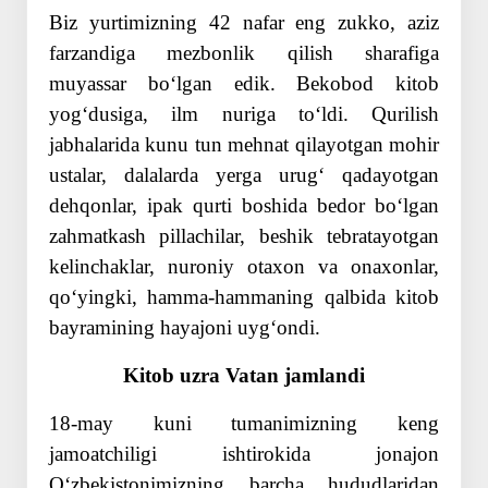
Biz yurtimizning 42 nafar eng zukko, aziz
farzandiga mezbonlik qilish sharafiga
muyassar boʻlgan edik. Bekobod kitob
yogʻdusiga, ilm nuriga toʻldi. Qurilish
jabhalarida kunu tun mehnat qilayotgan mohir
ustalar, dalalarda yerga urugʻ qadayotgan
dehqonlar, ipak qurti boshida bedor boʻlgan
zahmatkash pillachilar, beshik tebratayotgan
kelinchaklar, nuroniy otaxon va onaxonlar,
qoʻyingki, hamma-hammaning qalbida kitob
bayramining hayajoni uygʻondi.
Kitob uzra Vatan jamlandi
18-may kuni tumanimizning keng
jamoatchiligi ishtirokida jonajon
Oʻzbekistonimizning barcha hududlaridan