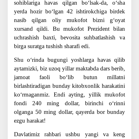
sohiblariga havas qilgan boʻlsak-da, oʻsha
yerda hozir boʻlgan 42 ishtirokchiga birdek
nasib qilgan oliy mukofot bizni gʻoyat
xursand qildi. Bu mukofot Prezident bilan
uchrashish baxti, bevosita suhbatlashish va
birga suratga tushish sharafi edi.
Shu oʻrinda bugungi yoshlarga havas qilib
aytamizki, biz uzoq yillar maktabda dars berib,
jamoat faoli boʻlib butun millatni
birlashtiradigan bunday kitobxonlik harakatini
koʻrmaganmiz. Endi ayting, yillik mukofot
fondi 240 ming dollar, birinchi oʻrinni
olganga 50 ming dollar, qayerda bor bunday
ezgu harakat!
Davlatimiz rahbari ushbu yangi va keng