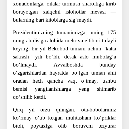
xonadonlarga, oilalar turmush sharoitiga kirib
borayotgan xalqchil islohotlar mevasi —
bularning bari kitoblarga sigʻmaydi.
Prezidentimizning tumanimizga, uning 175
ming aholisiga alohida mehr va eʼtibori tufayli
keyingi bir yil Bekobod tumani uchun “katta
sakrash” yili boʻldi, desak aslo mubolagʻa
boʻlmaydi. Avvalboshda bunday
oʻzgarishlardan hayratda boʻlgan tuman ahli
oradan hech qancha vaqt oʻtmay, ushbu
bemisl yangilanishlarga yeng shimarib
qoʻshilib ketdi.
Qirq yil orzu qilingan, ota-bobolarimiz
koʻrmay oʻtib ketgan muhtasham koʻp­riklar
bitdi, poytaxtga olib boruvchi tez­yurar