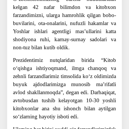
kelgan 42 nafar bilimdon va kitobxon
farzandimizni, ularga hamrohlik qilgan bobo-
buvilarini, ota-onalarini, nufuzli hakamlar va
Yoshlar ishlari agentligi masʼullarini katta
shodiyona ruhi, karnay-surnay sadolari va
non-tuz bilan kutib oldik.
Prezidentimiz nutqlaridan birida “Kitob
oʻqishga ishtiyoqmand, ilmga chanqoq va
zehnli farzandlarimiz timsolida koʻz oldimizda
buyuk ajdodlarimizga munosib maʼrifatli
avlod shakllanmoqda”, degan edi. Darhaqiqat,
avtobusdan tushib kelayotgan 10-30 yoshli
kitobxonlar ana shu ishonch bilan aytilgan
soʻzlarning hayotiy isboti edi.