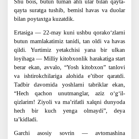
Shu bois, butun tuman ahli ular bilan qayta-
qayta suratga tushib, bemisl havas va duolar
bilan poytaxtga kuzatdik.
Ertasiga — 22-may kuni ushbu qorakoʻzlarni
butun mamlakatimiz tanidi, tan oldi va havas
qildi. Yurtimiz yetakchisi yana bir ulkan
loyihaga — Milliy kitobxonlik harakatiga start
berar ekan, avvalo, “Yosh kitobxon” tanlovi
va ishtirokchilariga alohida eʼtibor qaratdi.
Tadbir davomida yoshlarni tabriklar ekan,
“Hech qachon unutmanglar, aziz oʻgʻil-
qizlarim! Ziyoli va maʼrifatli xalqni dunyoda
hech bir kuch yenga olmaydi”, deya
taʼkidladi.
Garchi asosiy sovrin — avtomashina