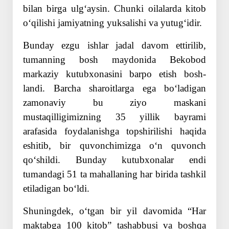
bilan birga ulgʻaysin. Chunki oilalarda kitob
oʻqilishi jamiyatning yuksalishi va yutugʻidir.
Bunday ezgu ishlar jadal davom ettirilib,
tumanning bosh maydonida Bekobod
markaziy kutubxonasini barpo etish bosh­
landi. Barcha sharoitlarga ega boʻladigan
zamonaviy bu ziyo maskani
mustaqilligimizning 35 yillik bayrami
arafasida foydalanishga topshirilishi haqida
eshitib, bir quvonchimizga oʻn quvonch
qoʻshildi. Bunday kutubxonalar endi
tumandagi 51 ta mahallaning har birida tashkil
etiladigan boʻldi.
Shuningdek, oʻtgan bir yil davomida “Har
maktabga 100 kitob” tashabbusi va boshqa