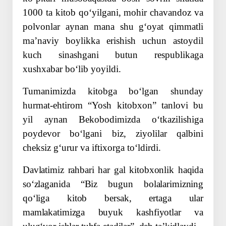
1000 ta kitob qoʻyilgani, mohir chavandoz va
polvonlar aynan mana shu gʻoyat qimmatli
maʼnaviy boylikka erishish uchun astoydil
kuch sinashgani butun respublikaga
xushxabar boʻlib yoyildi.
Tumanimizda kitobga boʻlgan shunday
hurmat-ehtirom “Yosh kitobxon” tanlovi bu
yil aynan Bekobodimizda oʻtkazilishiga
poydevor boʻlgani biz, ziyolilar qalbini
cheksiz gʻurur va iftixorga toʻldirdi.
Davlatimiz rahbari har gal kitobxonlik haqida
soʻzlaganida “Biz bugun bolalarimizning
qoʻliga kitob bersak, ertaga ular
mamlakatimizga buyuk kashfiyotlar va