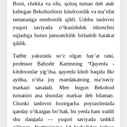
Boisi, chekka va olis, qoloq tuman deb atab
kelingan Bekobodimiz kitobxonlik va maʼrifat
tantanasiga mezbonlik qildi. Ushbu tanlovni
yuqori saviyada oʻtkazishdek ishonchni
oqlashga butun jamoatchilik birlashib harakat
qildik.
Tadbir yakunida soʻz olgan hayʼat raisi,
professor Bahodir Karimning “Qayerda ­
kitobxonlar yigʻilsa, qayerda kitob haqida fikr
aytilsa, oʻsha joy mamlakatning maʼnaviy
markazi sanaladi. Men bugun Bekobod
tumanini ana shunday markaz deb bilaman.
Chunki tanlovni hozirgacha poytaxtimizda
qanday oʻtkazgan boʻlsak, bu yerda ham xuddi
shu darajada — yuqori saviyada tashkil