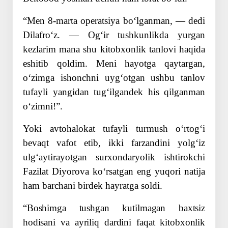
“Men 8-marta operatsiya boʻlganman, — dedi
Dilafroʻz. — Ogʻir tushkunlikda yurgan
kezlarim mana shu kitobxonlik tanlovi haqida
eshitib qoldim. Meni hayotga qaytargan,
oʻzimga ishonchni uygʻotgan ushbu tanlov
tufayli yangidan tugʻilgandek his qilganman
oʻzimni!”.
Yoki avtohalokat tufayli turmush oʻrtogʻi
bevaqt vafot etib, ikki farzandini yolgʻiz
ulgʻaytirayotgan surxondaryolik ishtirokchi
Fazilat Diyorova koʻrsatgan eng yuqori natija
ham barchani birdek hayratga soldi.
“Boshimga tushgan kutilmagan baxtsiz
hodisani va ayriliq dardini faqat kitobxonlik