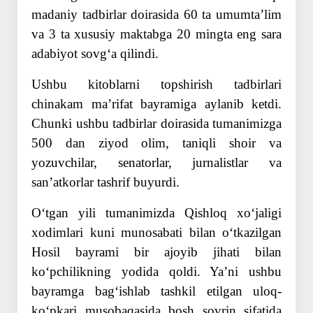
madaniy tadbirlar doirasida 60 ta umumtaʼlim
va 3 ta xususiy maktabga 20 mingta eng sara
adabiyot sovgʻa qilindi.
Ushbu kitoblarni topshirish tadbirlari
chinakam maʼrifat bayramiga aylanib ketdi.
Chunki ushbu tadbirlar doirasida tumanimizga
500 dan ziyod olim, taniqli shoir va
yozuvchilar, senatorlar, jurnalistlar va
sanʼatkorlar tashrif buyurdi.
Oʻtgan yili tumanimizda Qishloq xoʻjaligi
xodimlari kuni munosabati bilan oʻtkazilgan
Hosil bayrami bir ajoyib jihati bilan
koʻpchilikning yodida qoldi. Yaʼni ushbu
bayramga bagʻishlab tashkil etilgan uloq-
koʻpkari musobaqasida bosh sovrin sifatida