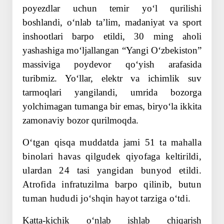
poyezdlar uchun temir yoʻl qurilishi
boshlandi, oʻnlab taʼlim, madaniyat va sport
inshootlari barpo etildi, 30 ming aholi
yashashiga moʻljallangan “Yangi Oʻzbekiston”
massiviga poydevor qoʻyish arafasida
turibmiz. Yoʻllar, elektr va ichimlik suv
tarmoqlari yangilandi, umrida bozorga
yolchimagan tumanga bir emas, biryoʻla ikkita
zamonaviy bozor qurilmoqda.
Oʻtgan qisqa muddatda jami 51 ta mahalla
binolari havas qilgudek qiyofaga keltirildi,
ulardan 24 tasi yangidan ­bunyod etildi.
Atrofida infratuzilma barpo qilinib, butun
tuman hududi joʻshqin hayot tarziga oʻtdi.
Katta-kichik oʻnlab ishlab chiqarish