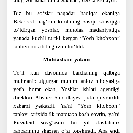
ulugʻvor ishlar tuhfa etadilar”, deb taʼkidlaydi.
Biz bu soʻzlar naqadar haqiqat ekaniga
Bekobod bagʻrini kitobning zavqu shavqiga
toʻldirgan yoshlar, mutolaa madaniyatiga
yanada kuchli turtki bergan “Yosh kitobxon”
tanlovi misolida guvoh boʻldik.
Muhtasham yakun
Toʻrt kun davomida barchaning qalbiga
muhrlanib ulgurgan muhim tanlov nihoyasiga
yetib borar ekan, Yoshlar ishlari agentligi
direktori Alisher Saʼdullayev juda ­quvonchli
xabarni yetkazdi. Yaʼni “Yosh kitobxon”
tanlovi tarixida ilk marotaba bosh sovrin, yaʼni
Prezident sovgʻasini bu yil davlatimiz
rahbarining shaxsan oʻzi topshiradi. Ana endi