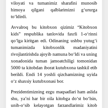
viloyati va tumanimiz sharafini munosib
himoya qilgani qalblarimizni gʻururga
toʻldirdi.
Avvalroq bu kitobxon qizimiz “Kitobxon
kids” respublika tanlovida faxrli 1-oʻrinni
qoʻlga kiritgan edi. Odinaning ushbu yutugʻi
tumanimizda kitobxonlik madaniyatini
rivojlantirishda ajoyib namuna boʻldi va uning
xonadonida tuman jamoatchiligi tomonidan
5000 ta kitobdan iborat kutubxona tashkil etib
berildi. Endi 14 yoshli qizchamizning uyida
oʻz shaxsiy kutubxonasi bor.
Prezidentimizning ezgu maqsadlari ham aslida
shu, yaʼni har bir oila kitobga doʻst boʻlsin,
unib-oʻsib kelayotgan farzandlarimiz kitob