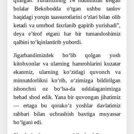
qilingan. Yurtimizning 14 hududidan kelgan
bolalar Bekobodda oʻtgan ushbu tanlov
haqidagi yorqin taassurotlarini oʻzlari bilan olib
ketadi va umrbod faxrlanib gapirib yurishadi”,
deya eʼtirof etgani har bir tumandoshimiz
qalbini toʻlqinlantirib yubordi.
Jigarbandimizdek boʻlib qolgan yosh
kitobxonlar va ularning hamrohlarini kuzatar
ekanmiz, ularning koʻzidagi quvonch va
minnatdorlikni koʻrib, oʻzimizga bildirilgan
ishonchni oz boʻlsa-da uddalaganimizga
behad shod edik. Yana bir quvongan jihatimiz
— ertaga bu qorakoʻz yoshlar davlatimiz
rahbari bilan uchrashish baxtiga muyassar
boʻlgani edi.