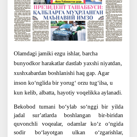
Olamdagi jamiki ezgu ishlar, barcha
bunyodkor harakatlar dastlab yaxshi niyatdan,
xushxabardan boshlanishi haq gap. Agar
inson koʻnglida bir yorugʻ orzu tugʻilsa, u
kun kelib, albatta, hayotiy voqelikka aylanadi.
Bekobod tumani boʻylab soʻnggi bir yilda
jadal surʼatlarda boshlangan bir-biridan
quvonchli voqealar, odamlar koʻz oʻngida
sodir boʻlayotgan ulkan oʻzgarishlar,