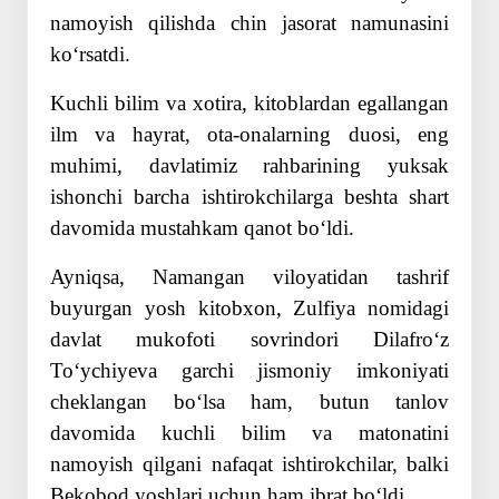
namoyish qilishda chin jasorat namuna­sini
koʻrsatdi.
Kuchli bilim va xotira, kitob­lardan egallangan
ilm va hayrat, ota-onalarning duosi, eng
muhimi, davlatimiz rahbarining yuksak
ishonchi barcha ishtirokchilarga beshta shart
davomida mustahkam qanot boʻldi.
Ayniqsa, Namangan viloyatidan tashrif
buyurgan yosh kitobxon, Zulfiya nomidagi
davlat mukofoti sov­rindori Dilafroʻz
Toʻychiyeva garchi jismoniy imkoniyati
cheklangan boʻlsa ham, butun tanlov
davomida kuchli bilim va matonatini
namoyish qilgani nafaqat ishtirokchilar, balki
Bekobod yoshlari uchun ham ibrat boʻldi.