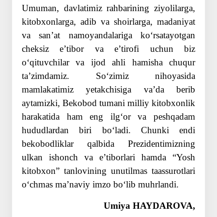
Umuman, davlatimiz rahbarining ziyolilarga,
kitobxonlarga, adib va shoirlarga, madaniyat
va sanʼat namoyandalariga koʻrsatayotgan
cheksiz eʼtibor va eʼtirofi uchun biz
oʻqituvchilar va ijod ahli hamisha chuqur
taʼzimdamiz. Soʻzimiz nihoyasida
mamlakatimiz yetakchisiga vaʼda berib
aytamizki, Bekobod tumani milliy kitobxonlik
harakatida ham eng ilgʻor va peshqadam
hududlardan biri boʻladi. Chunki endi
bekobodliklar qalbida Prezidentimizning
ulkan ishonch va eʼtiborlari hamda “Yosh
kitobxon” tanlovining unutilmas taassurotlari
oʻchmas maʼnaviy imzo boʻlib muhrlandi.
Umiya HAYDAROVA,