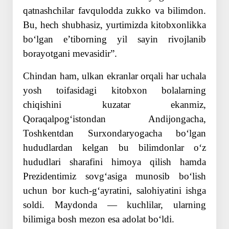
qatnashchilar favqulodda zukko va bilimdon.
Bu, hech shubhasiz, yurtimizda kitobxonlikka
boʻlgan eʼtiborning yil sa­yin rivojlanib
borayotgani mevasidir”.
Chindan ham, ulkan ekranlar orqali har uchala
yosh toifasidagi kitobxon bolalarning
chiqishini kuzatar ekanmiz,
Qoraqalpogʻistondan Andijongacha,
Toshkentdan Surxondaryogacha boʻlgan
hududlardan kelgan bu bilimdonlar oʻz
hududlari sharafini himoya qilish hamda
Prezidentimiz sovgʻasiga munosib boʻlish
uchun bor kuch-gʻayratini, salohiyatini ishga
soldi. Maydonda — kuchlilar, ularning
bilimiga bosh mezon esa adolat boʻldi.