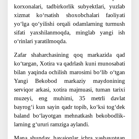
korxonalari, tadbirkorlik subyektlari, yuzlab
xizmat koʻrsatish shoxobchalari faoliyati
yoʻlga qoʻyilishi orqali odamlarning turmush
sifati yaxshilanmoqda, minglab yangi ish
oʻrinlari yaratilmoqda.
Zafar shaharchasining qoq markazida qad
koʻtargan, Xotira va qadrlash kuni munosabati
bilan yaqinda ochilish marosimi boʻlib oʻtgan
Yangi Bekobod markaziy maydonining
serviqor arkasi, xotira majmuasi, tuman tarixi
muzeyi, eng muhimi, 35 metrli davlat
bayrogʻi kun sayin qadr topib, koʻksi togʻdek
baland boʻlayotgan mehnatkash bekobodlik­
larning gʻururi ramziga aylandi.
Mana shunday hayajonlar ichra yashayotgan