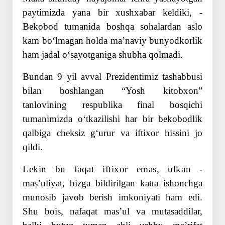
paytimizda yana bir xushxabar keldiki, ­
Bekobod tumanida boshqa sohalardan aslo
kam boʻlmagan holda maʼnaviy bunyodkorlik
ham jadal oʻsayotganiga shubha qolmadi.
Bundan 9 yil avval Prezidentimiz tashabbusi
bilan boshlangan “Yosh kitobxon”
tanlovining respublika final bosqichi
tumanimizda oʻtkazilishi har bir bekobodlik
qalbiga cheksiz gʻurur va iftixor hissini jo
qildi.
Lekin bu faqat iftixor emas, ulkan
­
masʼuliyat, bizga bildirilgan katta ishonchga
munosib javob berish imkoniyati ham edi.
Shu bois, nafaqat masʼul va mutasaddilar,