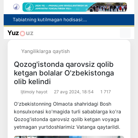
Olimlar Quyosh yuzasining eng aniq tasvirlarini e’lon qilishdi
Bosh konsulxona ko‘magida insultga chalingan hamyurtimiz Olmaotadan yurtimizga qaytarildi
Yuz
uz
Qo‘qon YUNESKOning Media va axborot savodxonligi bo‘yicha Global alyansiga qo‘shildi
Chorvachilik sohasida subsidiyalar ajratiladi
Yangiliklarga qaytish
Tabiatning kutilmagan hodisasi: Yangi Zelandiyaga qalin qor yog‘di
Qozog'istonda qarovsiz qolib
ketgan bolalar O'zbekistonga
olib kelindi
Ijtimoiy hayot
27 avg 2024, 18:54
1 717
O'zbekistonning Olmaota shahridagi Bosh
konsulxonasi ko'magida turli sabablarga ko'ra
Qozog'istonda qarovsiz qolib ketgan voyaga
yetmagan yurtdoshlarimiz Vatanga qaytarildi.