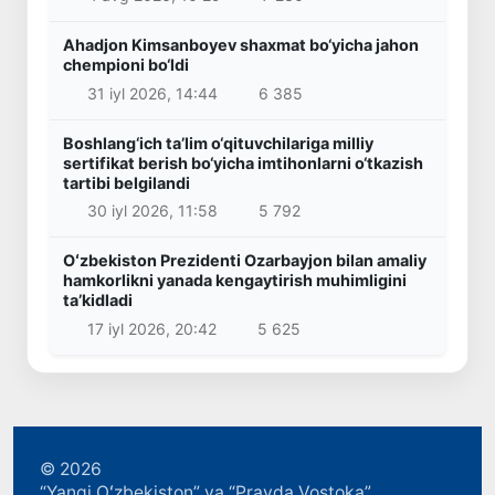
Ahadjon Kimsanboyev shaxmat bo‘yicha jahon
chempioni bo‘ldi
31 iyl 2026, 14:44
6 385
Boshlang‘ich ta’lim o‘qituvchilariga milliy
sertifikat berish bo‘yicha imtihonlarni o‘tkazish
tartibi belgilandi
30 iyl 2026, 11:58
5 792
Oʻzbekiston Prezidenti Ozarbayjon bilan amaliy
hamkorlikni yanada kengaytirish muhimligini
taʼkidladi
17 iyl 2026, 20:42
5 625
© 2026
“Yangi Oʻzbekiston” va “Pravda Vostoka”