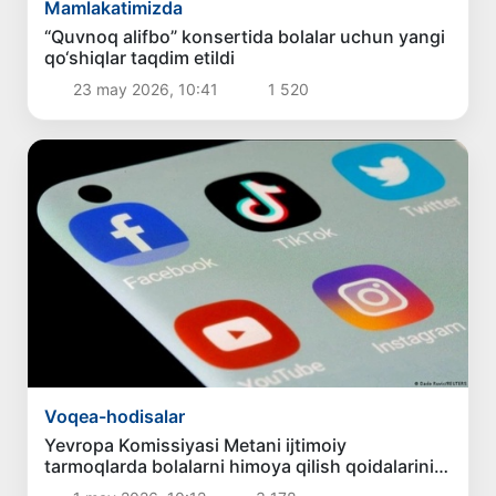
Mamlakatimizda
“Quvnoq alifbo” konsertida bolalar uchun yangi
qo‘shiqlar taqdim etildi
23 may 2026, 10:41
1 520
Voqea-hodisalar
Yevropa Komissiyasi Metani ijtimoiy
tarmoqlarda bolalarni himoya qilish qoidalarini
buzganlikda aybladi