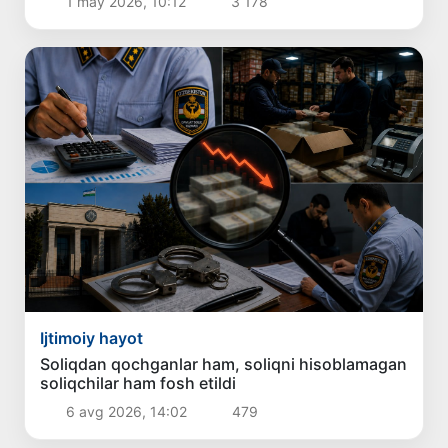
1 may 2026, 10:12
3 178
Ijtimoiy hayot
Soliqdan qochganlar ham, soliqni hisoblamagan
soliqchilar ham fosh etildi
6 avg 2026, 14:02
479