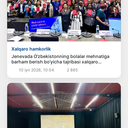
Xalqaro hamkorlik
Jenevada O‘zbekistonning bolalar mehnatiga
barham berish bo‘yicha tajribasi xalqaro
hamjamiyat tomonidan eʼtirof etildi
10 iyn 2026, 10:54
2 865