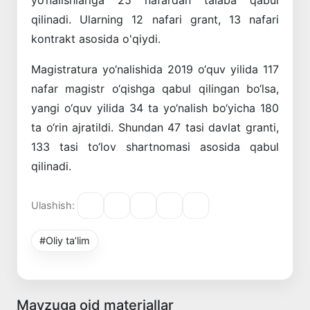
qilinadi. Ularning 12 nafari grant, 13 nafari
kontrakt asosida o'qiydi.
Magistratura yo‘nalishida 2019 o‘quv yilida 117
nafar magistr o‘qishga qabul qilingan bo‘lsa,
yangi o‘quv yilida 34 ta yo‘nalish bo‘yicha 180
ta o‘rin ajratildi. Shundan 47 tasi davlat granti,
133 tasi to‘lov shartnomasi asosida qabul
qilinadi.
Ulashish:
#Oliy ta’lim
Mavzuga oid materiallar