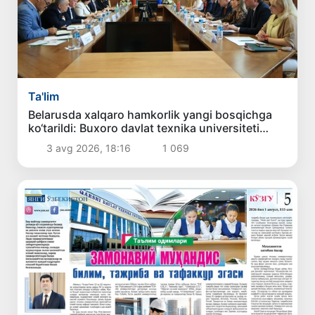
Ta'lim
Belarusda xalqaro hamkorlik yangi bosqichga
ko‘tarildi: Buxoro davlat texnika universiteti
delegatsiyasining xizmat safari samarali
3 avg 2026, 18:16
1 069
yakunlandi