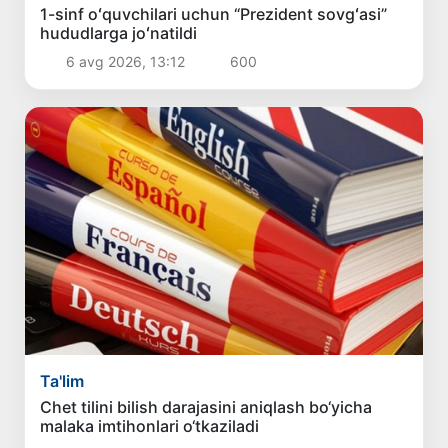
1-sinf oʻquvchilari uchun “Prezident sovgʻasi”
hududlarga joʻnatildi
6 avg 2026, 13:12
600
Ta'lim
Chet tilini bilish darajasini aniqlash bo‘yicha
malaka imtihonlari o‘tkaziladi