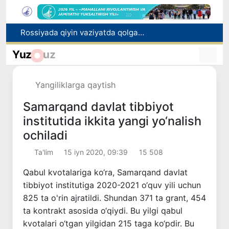
Rossiyada qiyin vaziyatda qolgan yuzlab o‘zbekistonliklar ortga qaytarildi
2030 yilgacha xavfli chiqindilarni qayta ishlash darajasi 20 foizga yetkaziladi
Yuz
uz
Oʻzbekiston ilk bor Xalqaro informatika olimpiadasi — IOI 2026ga mezbonlik qiladi
Toshkentda PPX inspektori 13 yoshli bolani qutqarib qoldi
Yangiliklarga qaytish
Oʻzbekistonda Barqaror rivojlanish maqsadlari oyligiga start berildi
Samarqand davlat tibbiyot
institutida ikkita yangi yo‘nalish
ochiladi
Ta'lim
15 iyn 2020, 09:39
15 508
Qabul kvotalariga ko‘ra, Samarqand davlat
tibbiyot institutiga 2020-2021 o‘quv yili uchun
825 ta o'rin ajratildi. Shundan 371 ta grant, 454
ta kontrakt asosida o‘qiydi. Bu yilgi qabul
kvotalari o‘tgan yilgidan 215 taga ko‘pdir. Bu