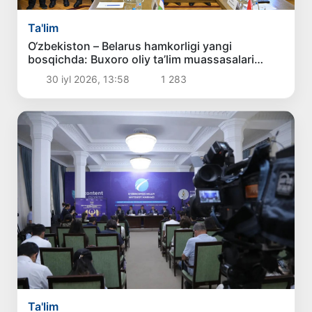
Ta'lim
O‘zbekiston – Belarus hamkorligi yangi
bosqichda: Buxoro oliy ta’lim muassasalari
delegatsiyasi Minskda uchrashuvlar o‘tkazdi
30 iyl 2026, 13:58
1 283
Ta'lim