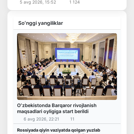
5 avg 2026, 15:52
1 124
Soʻnggi yangiliklar
Oʻzbekistonda Barqaror rivojlanish
maqsadlari oyligiga start berildi
6 avg 2026, 22:21
11
Rossiyada qiyin vaziyatda qolgan yuzlab