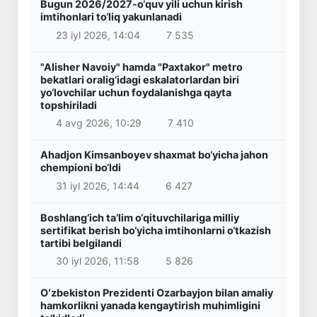
Bugun 2026/2027-o‘quv yili uchun kirish
imtihonlari to‘liq yakunlanadi
23 iyl 2026, 14:04
7 535
"Alisher Navoiy" hamda "Paxtakor" metro
bekatlari oralig‘idagi eskalatorlardan biri
yo‘lovchilar uchun foydalanishga qayta
topshiriladi
4 avg 2026, 10:29
7 410
Ahadjon Kimsanboyev shaxmat bo‘yicha jahon
chempioni bo‘ldi
31 iyl 2026, 14:44
6 427
Boshlang‘ich ta’lim o‘qituvchilariga milliy
sertifikat berish bo‘yicha imtihonlarni o‘tkazish
tartibi belgilandi
30 iyl 2026, 11:58
5 826
Oʻzbekiston Prezidenti Ozarbayjon bilan amaliy
hamkorlikni yanada kengaytirish muhimligini