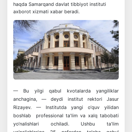
haqda Samarqand davlat tibbiyot instituti
axborot xizmati xabar beradi.
— Bu yilgi qabul kvotalarda yangiliklar
anchagina, — deydi institut rektori Jasur
Rizayev. — Institutda yangi o‘quv yilidan
boshlab professional ta'lim va xalq tabobati
yo‘nalishlari ochiladi. Ushbu ta'lim
yo‘nalishlariga 25 nafardan talaba qabul