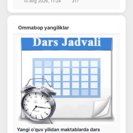
10 avg 2026, 11:24
317
Ommabop yangiliklar
Yangi o‘quv yilidan maktablarda dars