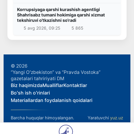
Korrupsiyaga qarshi kurashish agentligi
Shahrisabz tumani hokimiga qarshi xizmat
tekshiruvi o‘tkazishni so‘radi
5 avg 2026, 09:25
5 865
© 2026
“Yangi Oʻzbekiston” va “Pravda Vostoka”
gazetalari tahririyati DM
Biz haqimizda
Mualliflar
Kontaktlar
Boʻsh ish oʻrinlari
Materiallardan foydalanish qoidalari
Barcha huquqlar himoyalangan.
Yaratuvchi
yuz.uz