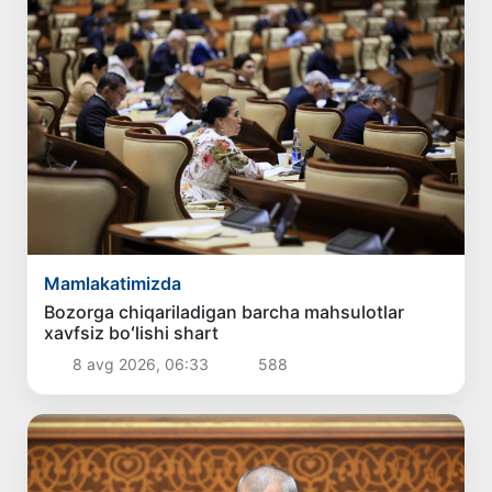
Mamlakatimizda
Bozorga chiqariladigan barcha mahsulotlar
xavfsiz boʻlishi shart
8 avg 2026, 06:33
588