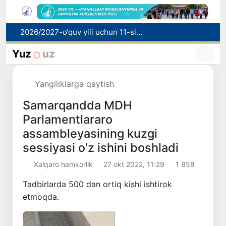
2026/2027-o‘quv yili uchun 11-sinf bitiruvchilarini texnikumlarga qabul qilish boshlandi
Nafaqaga chiqarib berishni va’da qilgan bosh mutaxassis ushlandi
Raqobat qo‘mitasi biologik faol qo‘shimchalar reklamasi bo‘yicha ogohlantirdi
Yuz
uz
Mahalla bankiri: raqamlar ortidagi insonlar taqdiri
Oʻzbekistonda hafta davomida issiq ob-havo kuzatiladi
Yangiliklarga qaytish
Samarqandda MDH
Parlamentlararo
assambleyasining kuzgi
sessiyasi o'z ishini boshladi
Xalqaro hamkorlik
27 okt 2022, 11:29
1 858
Tadbirlarda 500 dan ortiq kishi ishtirok
etmoqda.