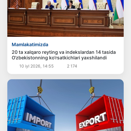
Mamlakatimizda
20 ta xalqaro reyting va indekslardan 14 tasida
O‘zbekistonning ko‘rsatkichlari yaxshilandi
10 iyl 2026, 14:55
2 174