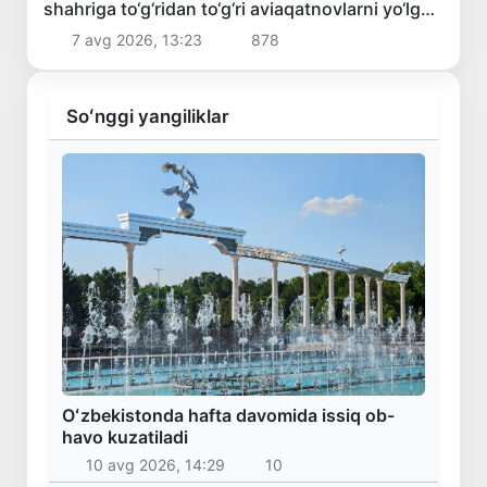
shahriga to‘g‘ridan to‘g‘ri aviaqatnovlarni yo‘lga
qo‘yish masalasi ko‘rib chiqilmoqda
7 avg 2026, 13:23
878
Soʻnggi yangiliklar
Oʻzbekistonda hafta davomida issiq ob-
havo kuzatiladi
10 avg 2026, 14:29
10