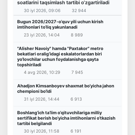
soatlarini taqsimlash tartibi o‘zgartiriladi
30 iyl 2026, 09:06
32 944
Bugun 2026/2027-o‘quv yili uchun kirish
imtihonlari to‘liq yakunlanadi
23 iyl 2026, 14:04
8 989
"Alisher Navoiy" hamda "Paxtakor" metro
bekatlari oralig‘idagi eskalatorlardan biri
yo‘lovchilar uchun foydalanishga qayta
topshiriladi
4 avg 2026, 10:29
7 945
Ahadjon Kimsanboyev shaxmat bo‘yicha jahon
chempioni bo‘ldi
31 iyl 2026, 14:44
6 913
Boshlang‘ich ta’lim o‘qituvchilariga milliy
sertifikat berish bo‘yicha imtihonlarni o‘tkazish
tartibi belgilandi
30 iyl 2026, 11:58
6 191