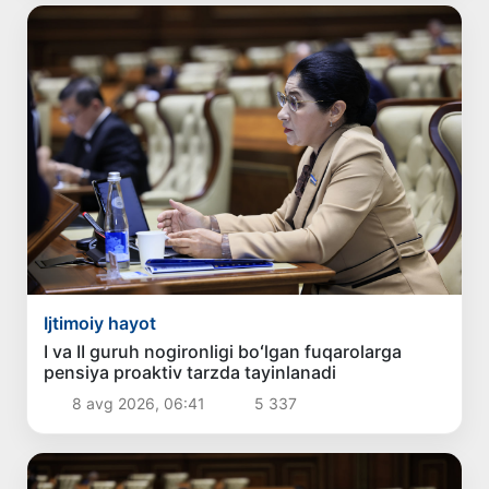
Ijtimoiy hayot
I va II guruh nogironligi boʻlgan fuqarolarga
pensiya proaktiv tarzda tayinlanadi
8 avg 2026, 06:41
5 337