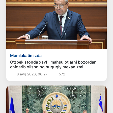
Mamlakatimizda
Oʻzbekistonda xavfli mahsulotlarni bozordan
chiqarib olishning huquqiy mexanizmi
belgilanadi
8 avg 2026, 06:27
572