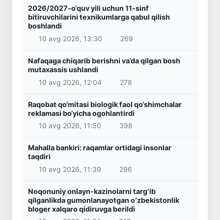
2026/2027-o‘quv yili uchun 11-sinf
bitiruvchilarini texnikumlarga qabul qilish
boshlandi
10 avg 2026, 13:30
269
Nafaqaga chiqarib berishni va’da qilgan bosh
mutaxassis ushlandi
10 avg 2026, 12:04
278
Raqobat qo‘mitasi biologik faol qo‘shimchalar
reklamasi bo‘yicha ogohlantirdi
10 avg 2026, 11:50
398
Mahalla bankiri: raqamlar ortidagi insonlar
taqdiri
10 avg 2026, 11:39
296
Noqonuniy onlayn-kazinolarni targʻib
qilganlikda gumonlanayotgan oʻzbekistonlik
bloger xalqaro qidiruvga berildi