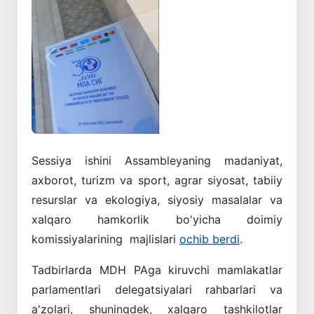
Oldingi
Keyingi
Sessiya ishini Assambleyaning madaniyat,
axborot, turizm va sport, agrar siyosat, tabiiy
resurslar va ekologiya, siyosiy masalalar va
xalqaro hamkorlik bo'yicha doimiy
komissiyalarining majlislari
ochib berdi
.
Tadbirlarda MDH PAga kiruvchi mamlakatlar
parlamentlari delegatsiyalari rahbarlari va
a'zolari, shuningdek, xalqaro tashkilotlar