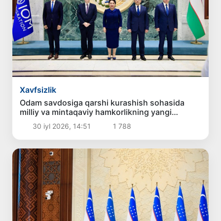
Xavfsizlik
Odam savdosiga qarshi kurashish sohasida
milliy va mintaqaviy hamkorlikning yangi
ustuvor yo‘nalishlari belgilab olindi
30 iyl 2026, 14:51
1 788