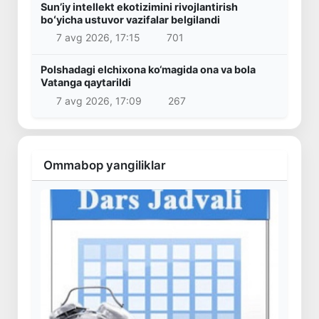
Sunʼiy intellekt ekotizimini rivojlantirish
boʻyicha ustuvor vazifalar belgilandi
7 avg 2026, 17:15
701
Polshadagi elchixona ko‘magida ona va bola
Vatanga qaytarildi
7 avg 2026, 17:09
267
Ommabop yangiliklar