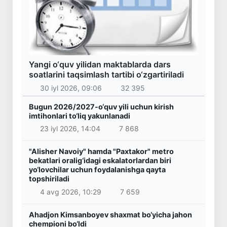
Yangi o‘quv yilidan maktablarda dars
soatlarini taqsimlash tartibi o‘zgartiriladi
30 iyl 2026, 09:06
32 395
Bugun 2026/2027-o‘quv yili uchun kirish
imtihonlari to‘liq yakunlanadi
23 iyl 2026, 14:04
7 868
"Alisher Navoiy" hamda "Paxtakor" metro
bekatlari oralig‘idagi eskalatorlardan biri
yo‘lovchilar uchun foydalanishga qayta
topshiriladi
4 avg 2026, 10:29
7 659
Ahadjon Kimsanboyev shaxmat bo‘yicha jahon
chempioni bo‘ldi