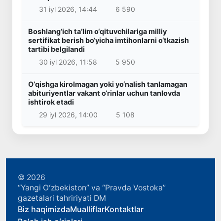
31 iyl 2026, 14:44
6 590
Boshlang‘ich ta’lim o‘qituvchilariga milliy
sertifikat berish bo‘yicha imtihonlarni o‘tkazish
tartibi belgilandi
30 iyl 2026, 11:58
5 950
O‘qishga kirolmagan yoki yo‘nalish tanlamagan
abituriyentlar vakant o‘rinlar uchun tanlovda
ishtirok etadi
29 iyl 2026, 14:00
5 108
© 2026
“Yangi Oʻzbekiston” va “Pravda Vostoka”
gazetalari tahririyati DM
Biz haqimizda
Mualliflar
Kontaktlar