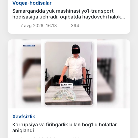
Voqea-hodisalar
Samarqandda yuk mashinasi yo‘l-transport
hodisasiga uchradi, oqibatda haydovchi halok
bo‘ldi
7 avg 2026, 16:18
394
Xavfsizlik
Korrupsiya va firibgarlik bilan bog‘liq holatlar
aniqlandi