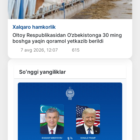
Xalqaro hamkorlik
Oltoy Respublikasidan O‘zbekistonga 30 ming
boshga yaqin qoramol yetkazib berildi
7 avg 2026, 12:07
615
Soʻnggi yangiliklar