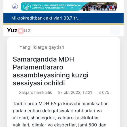
Malayziya Markaziy Osiyoda tibbiy turizm yoʻnalishi sifatidagi mavqeini mustahkamlamoqda
Polshadagi elchixona ko‘magida ona va bola Vatanga qaytarildi
Yuz
uz
Namangan shahrining sobiq hokimi Anvar Otaxodjayevga nisbatan 11 yilga ozodlikdan mahrum qilish jazosi tayinlandi
UZCERT davlat tashkilotlari va korxonalarni ommaviy kiberhujumlar haqida ogohlantirdi
Yangiliklarga qaytish
Mikrokreditbank aktivlari 30,7 trln soʻmga yetdi, Fitch reytingni BB darajasiga oshirdi
Samarqandda MDH
Parlamentlararo
assambleyasining kuzgi
sessiyasi ochildi
Xalqaro hamkorlik
27 okt 2022, 12:21
3 075
Tadbirlarda MDH PAga kiruvchi mamlakatlar
parlamentlari delegatsiyalari rahbarlari va
a’zolari, shuningdek, xalqaro tashkilotlar
vakillari, olimlar va ekspertlar, jami 500 dan