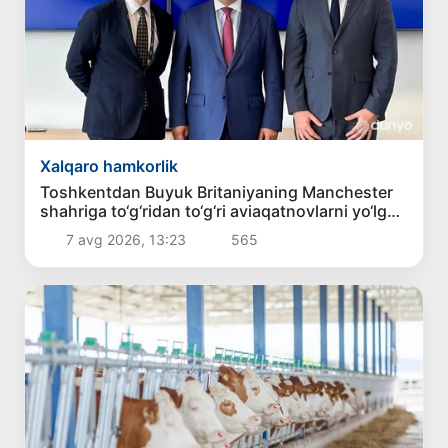
Xalqaro hamkorlik
Toshkentdan Buyuk Britaniyaning Manchester
shahriga to‘g‘ridan to‘g‘ri aviaqatnovlarni yo‘lga
qo‘yish masalasi ko‘rib chiqilmoqda
7 avg 2026, 13:23
565