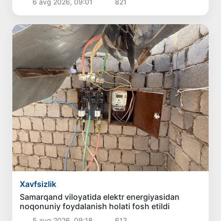
6 avg 2026, 09:01
821
Xavfsizlik
Samarqand viloyatida elektr energiyasidan
noqonuniy foydalanish holati fosh etildi
5 avg 2026, 09:18
613