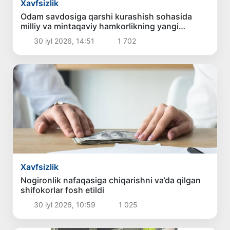
Xavfsizlik
Odam savdosiga qarshi kurashish sohasida
milliy va mintaqaviy hamkorlikning yangi
ustuvor yo‘nalishlari belgilab olindi
30 iyl 2026, 14:51
1 702
Xavfsizlik
Nogironlik nafaqasiga chiqarishni va’da qilgan
shifokorlar fosh etildi
30 iyl 2026, 10:59
1 025