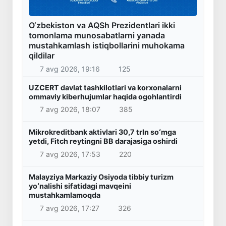
O‘zbekiston va AQSh Prezidentlari ikki
tomonlama munosabatlarni yanada
mustahkamlash istiqbollarini muhokama
qildilar
7 avg 2026, 19:16
125
UZCERT davlat tashkilotlari va korxonalarni
ommaviy kiberhujumlar haqida ogohlantirdi
7 avg 2026, 18:07
385
Mikrokreditbank aktivlari 30,7 trln soʻmga
yetdi, Fitch reytingni BB darajasiga oshirdi
7 avg 2026, 17:53
220
Malayziya Markaziy Osiyoda tibbiy turizm
yoʻnalishi sifatidagi mavqeini
mustahkamlamoqda
7 avg 2026, 17:27
326