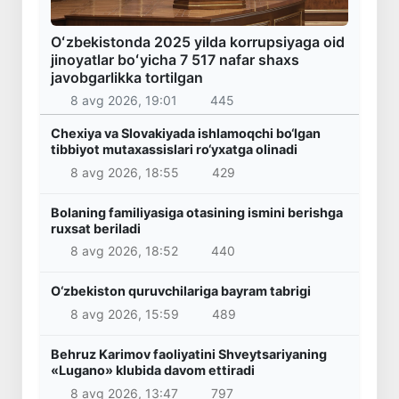
Oʻzbekistonda 2025 yilda korrupsiyaga oid
jinoyatlar boʻyicha 7 517 nafar shaxs
javobgarlikka tortilgan
8 avg 2026, 19:01
445
Chexiya va Slovakiyada ishlamoqchi bo‘lgan
tibbiyot mutaxassislari ro‘yxatga olinadi
8 avg 2026, 18:55
429
Bolaning familiyasiga otasining ismini berishga
ruxsat beriladi
8 avg 2026, 18:52
440
O‘zbekiston quruvchilariga bayram tabrigi
8 avg 2026, 15:59
489
Behruz Karimov faoliyatini Shveytsariyaning
«Lugano» klubida davom ettiradi
8 avg 2026, 13:47
797