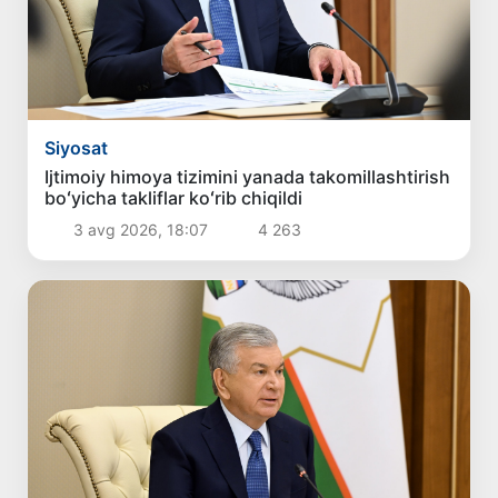
Siyosat
Ijtimoiy himoya tizimini yanada takomillashtirish
boʻyicha takliflar koʻrib chiqildi
3 avg 2026, 18:07
4 263