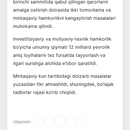
birinchi sammitida qabul qilingan qarorlarni
amalga oshirish doirasida ikki tomonlama va
mintaqaviy hamkorlikni kengaytirish masalalari
muhokama qilindi.
Investitsiyaviy va moliyaviy-texnik hamkorlik
bo‘yicha umumiy qiymati 12 milliard yevrolik
aniq loyihalarni tez fursatda tayyorlash va
ilgari surishga alohida e’tibor qaratildi.
Mintaqaviy kun tartibidagi dolzarb masalalar
yuzasidan fikr almashildi, shuningdek, bo‘lajak
tadbirlar rejasi ko‘rib chiqildi.
Ulashish: