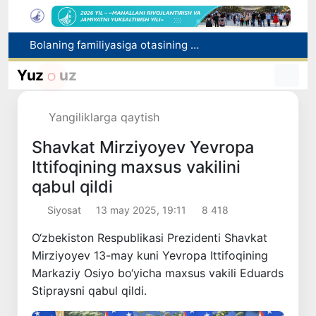
Bolaning familiyasiga otasining ismini berishga ruxsat beriladi
Behruz Karimov faoliyatini Shveytsariyaning «Lugano» klubida davom ettiradi
Yuz
uz
Ekstremistik tashkilotlar va materiallarning elektron reyestri yuritiladi
Oʻzbekistonda 2025 yilda korrupsiyaga oid jinoyatlar boʻyicha 7 517 nafar shaxs javobgarlikka tortilgan
Yangiliklarga qaytish
Chexiya va Slovakiyada ishlamoqchi bo‘lgan tibbiyot mutaxassislari ro‘yxatga olinadi
Shavkat Mirziyoyev Yevropa
Ittifoqining maxsus vakilini
qabul qildi
Siyosat
13 may 2025, 19:11
8 418
O‘zbekiston Respublikasi Prezidenti Shavkat
Mirziyoyev 13-may kuni Yevropa Ittifoqining
Markaziy Osiyo bo‘yicha maxsus vakili Eduards
Stipraysni qabul qildi.