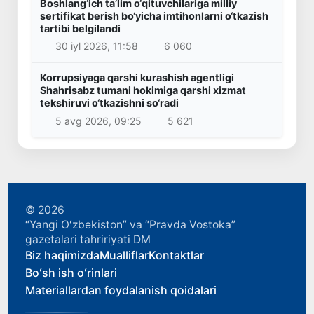
Boshlang‘ich ta’lim o‘qituvchilariga milliy
sertifikat berish bo‘yicha imtihonlarni o‘tkazish
tartibi belgilandi
30 iyl 2026, 11:58
6 060
Korrupsiyaga qarshi kurashish agentligi
Shahrisabz tumani hokimiga qarshi xizmat
tekshiruvi o‘tkazishni so‘radi
5 avg 2026, 09:25
5 621
© 2026
“Yangi Oʻzbekiston” va “Pravda Vostoka”
gazetalari tahririyati DM
Biz haqimizda
Mualliflar
Kontaktlar
Boʻsh ish oʻrinlari
Materiallardan foydalanish qoidalari