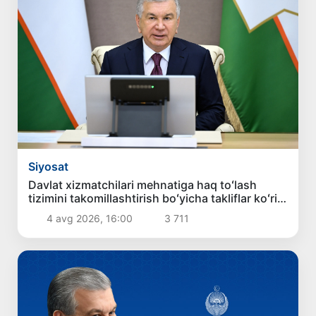
Siyosat
Davlat xizmatchilari mehnatiga haq toʻlash
tizimini takomillashtirish boʻyicha takliflar koʻrib
chiqildi
4 avg 2026, 16:00
3 711