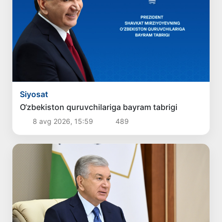
Siyosat
O‘zbekiston quruvchilariga bayram tabrigi
8 avg 2026, 15:59
489