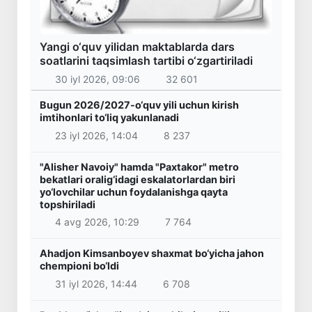
Yangi o‘quv yilidan maktablarda dars
soatlarini taqsimlash tartibi o‘zgartiriladi
30 iyl 2026, 09:06
32 601
Bugun 2026/2027-o‘quv yili uchun kirish
imtihonlari to‘liq yakunlanadi
23 iyl 2026, 14:04
8 237
"Alisher Navoiy" hamda "Paxtakor" metro
bekatlari oralig‘idagi eskalatorlardan biri
yo‘lovchilar uchun foydalanishga qayta
topshiriladi
4 avg 2026, 10:29
7 764
Ahadjon Kimsanboyev shaxmat bo‘yicha jahon
chempioni bo‘ldi
31 iyl 2026, 14:44
6 708