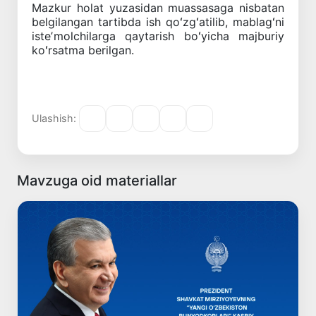
Mazkur holat yuzasidan muassasaga nisbatan
belgilangan tartibda ish qoʻzgʻatilib, mablagʻni
isteʼmolchilarga qaytarish boʻyicha majburiy
koʻrsatma berilgan.
Ulashish:
Mavzuga oid materiallar