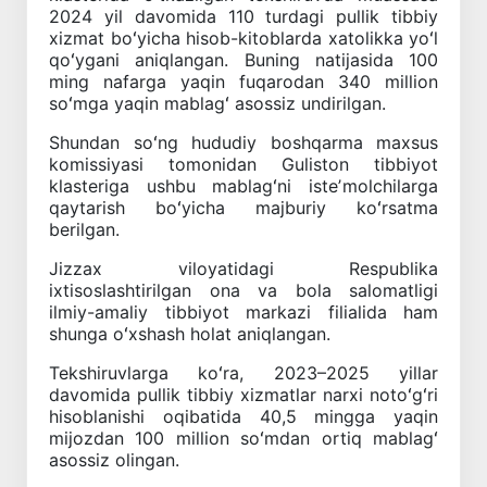
2024 yil davomida 110 turdagi pullik tibbiy
xizmat boʻyicha hisob-kitoblarda xatolikka yoʻl
qoʻygani aniqlangan. Buning natijasida 100
ming nafarga yaqin fuqarodan 340 million
soʻmga yaqin mablagʻ asossiz undirilgan.
Shundan soʻng hududiy boshqarma maxsus
komissiyasi tomonidan Guliston tibbiyot
klasteriga ushbu mablagʻni isteʼmolchilarga
qaytarish boʻyicha majburiy koʻrsatma
berilgan.
Jizzax viloyatidagi Respublika
ixtisoslashtirilgan ona va bola salomatligi
ilmiy-amaliy tibbiyot markazi filialida ham
shunga oʻxshash holat aniqlangan.
Tekshiruvlarga koʻra, 2023–2025 yillar
davomida pullik tibbiy xizmatlar narxi notoʻgʻri
hisoblanishi oqibatida 40,5 mingga yaqin
mijozdan 100 million soʻmdan ortiq mablagʻ
asossiz olingan.