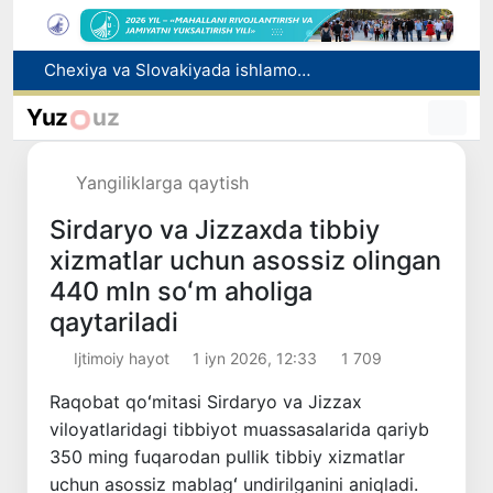
Bolaning familiyasiga otasining ismini berishga ruxsat beriladi
Behruz Karimov faoliyatini Shveytsariyaning «Lugano» klubida davom ettiradi
Yuz
uz
Ekstremistik tashkilotlar va materiallarning elektron reyestri yuritiladi
Oʻzbekistonda 2025 yilda korrupsiyaga oid jinoyatlar boʻyicha 7 517 nafar shaxs javobgarlikka tortilgan
Yangiliklarga qaytish
Chexiya va Slovakiyada ishlamoqchi bo‘lgan tibbiyot mutaxassislari ro‘yxatga olinadi
Sirdaryo va Jizzaxda tibbiy
xizmatlar uchun asossiz olingan
440 mln soʻm aholiga
qaytariladi
Ijtimoiy hayot
1 iyn 2026, 12:33
1 709
Raqobat qoʻmitasi Sirdaryo va Jizzax
viloyatlaridagi tibbiyot muassasalarida qariyb
350 ming fuqarodan pullik tibbiy xizmatlar
uchun asossiz mablagʻ undirilganini aniqladi.