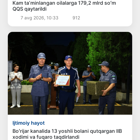
Kam taʼminlangan oilalarga 179,2 mlrd soʻm
QQS qaytarildi
7 avg 2026, 10:33
912
Ijtimoiy hayot
Boʻrijar kanalida 13 yoshli bolani qutqargan IIB
xodimi va fuqaro taqdirlandi