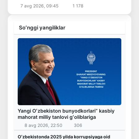
7 avg 2026, 09:45
1 178
Soʻnggi yangiliklar
Yangi Oʻzbekiston bunyodkorlari” kasbiy
mahorat milliy tanlovi gʻoliblariga
8 avg 2026, 22:50
306
Oʻzbekistonda 2025 yilda korrupsiyaga oid