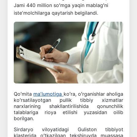
Jami 440 million soʻmga yaqin mablagʻni
isteʼmolchilarga qaytarish belgilandi.
Qoʻmita
maʼlumotiga
koʻra, oʻrganishlar aholiga
koʻrsatilayotgan pullik tibbiy xizmatlar
narxlarining shakllantirilishida qonunchilik
talablariga rioya etilishi yuzasidan oilib
borilgan.
Sirdaryo viloyatidagi Guliston tibbiyot
klasterida oʻtkazilgan tekshiruvda muassasa