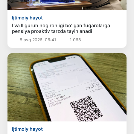
Ijtimoiy hayot
I va II guruh nogironligi boʻlgan fuqarolarga
pensiya proaktiv tarzda tayinlanadi
8 avg 2026, 06:41
1 068
Ijtimoiy hayot