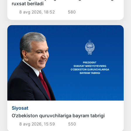
ruxsat beriladi
8 avg 2026, 18:52
580
Siyosat
O‘zbekiston quruvchilariga bayram tabrigi
8 avg 2026, 15:59
550