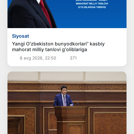
Siyosat
Yangi Oʻzbekiston bunyodkorlari” kasbiy
mahorat milliy tanlovi gʻoliblariga
8 avg 2026, 22:50
371