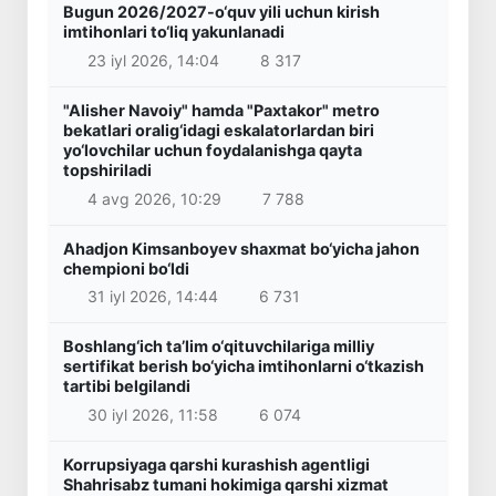
Bugun 2026/2027-o‘quv yili uchun kirish
imtihonlari to‘liq yakunlanadi
23 iyl 2026, 14:04
8 317
"Alisher Navoiy" hamda "Paxtakor" metro
bekatlari oralig‘idagi eskalatorlardan biri
yo‘lovchilar uchun foydalanishga qayta
topshiriladi
4 avg 2026, 10:29
7 788
Ahadjon Kimsanboyev shaxmat bo‘yicha jahon
chempioni bo‘ldi
31 iyl 2026, 14:44
6 731
Boshlang‘ich ta’lim o‘qituvchilariga milliy
sertifikat berish bo‘yicha imtihonlarni o‘tkazish
tartibi belgilandi
30 iyl 2026, 11:58
6 074
Korrupsiyaga qarshi kurashish agentligi
Shahrisabz tumani hokimiga qarshi xizmat