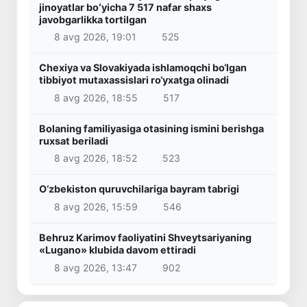
jinoyatlar boʻyicha 7 517 nafar shaxs
javobgarlikka tortilgan
8 avg 2026, 19:01
525
Chexiya va Slovakiyada ishlamoqchi bo‘lgan
tibbiyot mutaxassislari ro‘yxatga olinadi
8 avg 2026, 18:55
517
Bolaning familiyasiga otasining ismini berishga
ruxsat beriladi
8 avg 2026, 18:52
523
O‘zbekiston quruvchilariga bayram tabrigi
8 avg 2026, 15:59
546
Behruz Karimov faoliyatini Shveytsariyaning
«Lugano» klubida davom ettiradi
8 avg 2026, 13:47
902