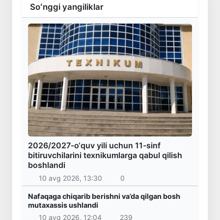
Soʻnggi yangiliklar
2026/2027-o‘quv yili uchun 11-sinf
bitiruvchilarini texnikumlarga qabul qilish
boshlandi
10 avg 2026, 13:30
0
Nafaqaga chiqarib berishni va’da qilgan bosh
mutaxassis ushlandi
10 avg 2026, 12:04
239