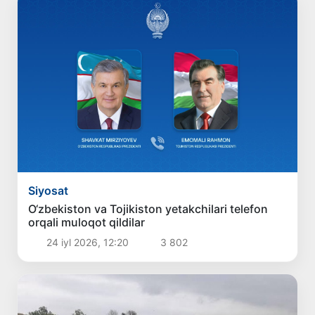
Siyosat
O‘zbekiston va Tojikiston yetakchilari telefon
orqali muloqot qildilar
24 iyl 2026, 12:20
3 802