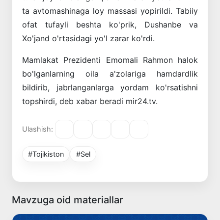
ta avtomashinaga loy massasi yopirildi. Tabiiy
ofat tufayli beshta ko'prik, Dushanbe va
Xo'jand o'rtasidagi yo'l zarar ko'rdi.
Mamlakat Prezidenti Emomali Rahmon halok
bo'lganlarning oila a'zolariga hamdardlik
bildirib, jabrlanganlarga yordam ko'rsatishni
topshirdi, deb xabar beradi mir24.tv.
Ulashish:
#Tojikiston
#Sel
Mavzuga oid materiallar