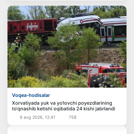
Voqea-hodisalar
Xorvatiyada yuk va yo‘lovchi poyezdlarining
to‘qnashib ketishi oqibatida 24 kishi jabrlandi
9 avg 2026, 12:41
758