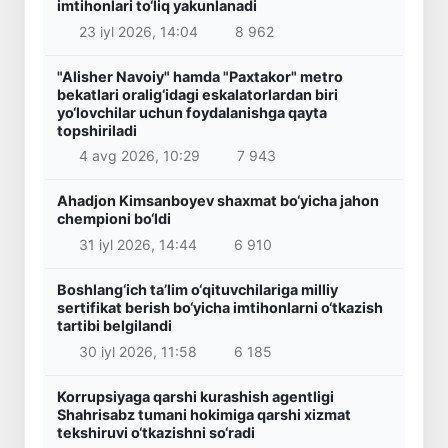
imtihonlari to‘liq yakunlanadi
23 iyl 2026, 14:04
8 962
"Alisher Navoiy" hamda "Paxtakor" metro
bekatlari oralig‘idagi eskalatorlardan biri
yo‘lovchilar uchun foydalanishga qayta
topshiriladi
4 avg 2026, 10:29
7 943
Ahadjon Kimsanboyev shaxmat bo‘yicha jahon
chempioni bo‘ldi
31 iyl 2026, 14:44
6 910
Boshlang‘ich ta’lim o‘qituvchilariga milliy
sertifikat berish bo‘yicha imtihonlarni o‘tkazish
tartibi belgilandi
30 iyl 2026, 11:58
6 185
Korrupsiyaga qarshi kurashish agentligi
Shahrisabz tumani hokimiga qarshi xizmat
tekshiruvi o‘tkazishni so‘radi