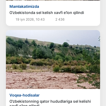
Mamlakatimizda
O‘zbekistonda sel kelish xavfi e’lon qilindi
19 iyn 2026, 10:43
2 436
Voqea-hodisalar
O‘zbekistonning qator hududlariga sel kelishi
xavfi e’lon qilindi