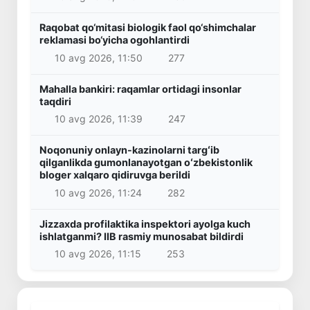
Raqobat qo‘mitasi biologik faol qo‘shimchalar
reklamasi bo‘yicha ogohlantirdi
10 avg 2026, 11:50
277
Mahalla bankiri: raqamlar ortidagi insonlar
taqdiri
10 avg 2026, 11:39
247
Noqonuniy onlayn-kazinolarni targʻib
qilganlikda gumonlanayotgan oʻzbekistonlik
bloger xalqaro qidiruvga berildi
10 avg 2026, 11:24
282
Jizzaxda profilaktika inspektori ayolga kuch
ishlatganmi? IIB rasmiy munosabat bildirdi
10 avg 2026, 11:15
253