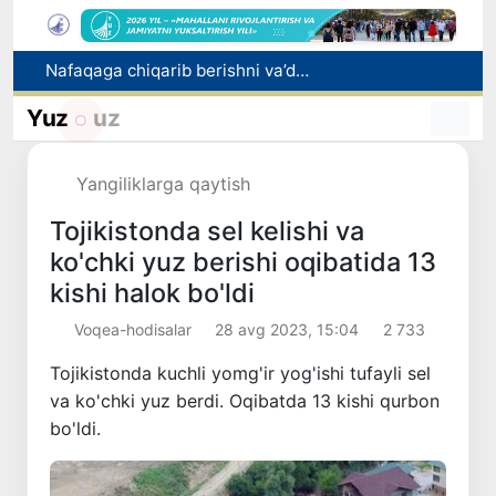
Nafaqaga chiqarib berishni va’da qilgan bosh mutaxassis ushlandi
Raqobat qo‘mitasi biologik faol qo‘shimchalar reklamasi bo‘yicha ogohlantirdi
Mahalla bankiri: raqamlar ortidagi insonlar taqdiri
Yuz
uz
Noqonuniy onlayn-kazinolarni targʻib qilganlikda gumonlanayotgan oʻzbekistonlik bloger xalqaro qidiruvga berildi
2026/2027-o‘quv yili uchun 11-sinf bitiruvchilarini texnikumlarga qabul qilish boshlandi
Yangiliklarga qaytish
Tojikistonda sel kelishi va
ko'chki yuz berishi oqibatida 13
kishi halok bo'ldi
Voqea-hodisalar
28 avg 2023, 15:04
2 733
Tojikistonda kuchli yomg'ir yog'ishi tufayli sel
va ko'chki yuz berdi. Oqibatda 13 kishi qurbon
bo'ldi.