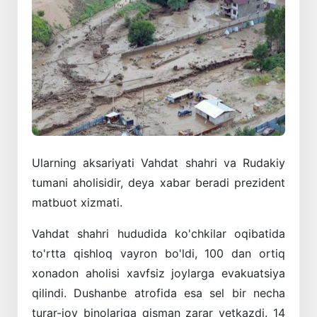
Ularning aksariyati Vahdat shahri va Rudakiy
tumani aholisidir, deya xabar beradi prezident
matbuot xizmati.
Vahdat shahri hududida ko'chkilar oqibatida
to'rtta qishloq vayron bo'ldi, 100 dan ortiq
xonadon aholisi xavfsiz joylarga evakuatsiya
qilindi. Dushanbe atrofida esa sel bir necha
turar-joy binolariga qisman zarar yetkazdi. 14