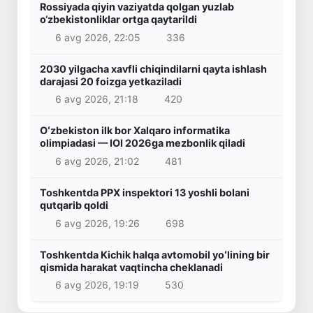
Rossiyada qiyin vaziyatda qolgan yuzlab
o‘zbekistonliklar ortga qaytarildi
6 avg 2026, 22:05
336
2030 yilgacha xavfli chiqindilarni qayta ishlash
darajasi 20 foizga yetkaziladi
6 avg 2026, 21:18
420
Oʻzbekiston ilk bor Xalqaro informatika
olimpiadasi — IOI 2026ga mezbonlik qiladi
6 avg 2026, 21:02
481
Toshkentda PPX inspektori 13 yoshli bolani
qutqarib qoldi
6 avg 2026, 19:26
698
Toshkentda Kichik halqa avtomobil yoʻlining bir
qismida harakat vaqtincha cheklanadi
6 avg 2026, 19:19
530