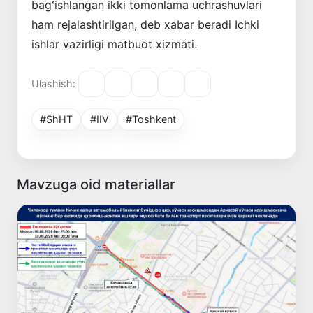
bagʻishlangan ikki tomonlama uchrashuvlari
ham rejalashtirilgan, deb xabar beradi Ichki
ishlar vazirligi matbuot xizmati.
Ulashish:
#ShHT
#IIV
#Toshkent
Mavzuga oid materiallar