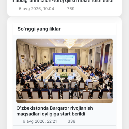
mablag‘larini talon-toroj qilish holati fosh etildi
5 avg 2026, 10:04
769
Soʻnggi yangiliklar
Oʻzbekistonda Barqaror rivojlanish
maqsadlari oyligiga start berildi
6 avg 2026, 22:21
338