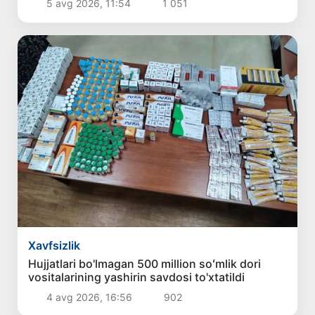
5 avg 2026, 11:54
1 051
Xavfsizlik
Hujjatlari bo'lmagan 500 million soʻmlik dori
vositalarining yashirin savdosi to'xtatildi
4 avg 2026, 16:56
902