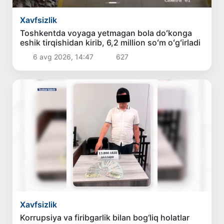
Xavfsizlik
Toshkentda voyaga yetmagan bola doʻkonga
eshik tirqishidan kirib, 6,2 million soʻm oʻgʻirladi
6 avg 2026, 14:47
627
Xavfsizlik
Korrupsiya va firibgarlik bilan bog‘liq holatlar