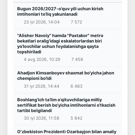
Bugun 2026/2027-o‘quv yili uchun kirish
imtihonlari to‘liq yakunlanadi
23 iyl 2026, 14:04
7 572
"Alisher Navoiy" hamda "Paxtakor" metro
bekatlari oralig‘idagi eskalatorlardan biri
yo‘lovchilar uchun foydalanishga qayta
topshiriladi
4 avg 2026, 10:29
7 458
Ahadjon Kimsanboyev shaxmat bo‘yicha jahon
chempioni bo‘ldi
31 iyl 2026, 14:44
6 483
Boshlang‘ich ta’lim o‘qituvchilariga milliy
sertifikat berish bo‘yicha imtihonlarni o‘tkazish
tartibi belgilandi
30 iyl 2026, 11:58
5 842
Oʻzbekiston Prezidenti Ozarbayjon bilan amaliy