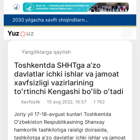
2030 yilgacha xavfli chiqindilarni qayta ishlash darajasi 20 foizga yetkaziladi
Oʻzbekiston ilk bor Xalqaro informatika olimpiadasi — IOI 2026ga mezbonlik qiladi
Yuz
uz
Toshkentda PPX inspektori 13 yoshli bolani qutqarib qoldi
Oʻzbekistonda Barqaror rivojlanish maqsadlari oyligiga start berildi
Yangiliklarga qaytish
Rossiyada qiyin vaziyatda qolgan yuzlab o‘zbekistonliklar ortga qaytarildi
Toshkentda SHHTga aʼzo
davlatlar ichki ishlar va jamoat
xavfsizligi vazirlarining
toʻrtinchi Kengashi boʻlib oʻtadi
Xavfsizlik
15 avg 2022, 16:57
1 762
Joriy yil 17-18-avgust kunlari Toshkentda
Oʻzbekiston Respublikasining Shanxay
hamkorlik tashkilotiga raisligi doirasida,
tashkilotga aʼzo davlatlar ichki ishlar va jamoat