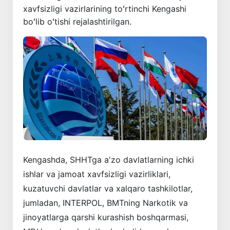
xavfsizligi vazirlarining toʻrtinchi Kengashi
boʻlib oʻtishi rejalashtirilgan.
Kengashda, SHHTga aʼzo davlatlarning ichki
ishlar va jamoat xavfsizligi vazirliklari,
kuzatuvchi davlatlar va xalqaro tashkilotlar,
jumladan, INTERPOL, BMTning Narkotik va
jinoyatlarga qarshi kurashish boshqarmasi,