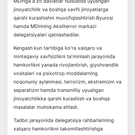
MDHga aʼzo davlatlar hududida uyushgan
jinoyatchilik va boshqa xavfli jinoyatlarga
qarshi kurashishni muvofiqlashtirish Byurosi
hamda MDHning Aksilterror markazi
delegatsiyalari qatnashadilar.
Kengash kun tartibiga koʻra xalqaro va
mintaqaviy xavfsizlikni taʼminlash jarayonida
hamkorlikni yanada rivojlantirish, giyohvandlik
vositalari va psixotrop moddalarning
noqonuniy aylanmasi, terrorizm, ekstremizm va
separatizm hamda transmilliy uyushgan
jinoyatchilikka qarshi kurashish va boshqa
masalalar muhokama etiladi.
Tadbir jarayonida delegatsiya rahbarlarining
xalqaro hamkorlikni takomillashtirishga