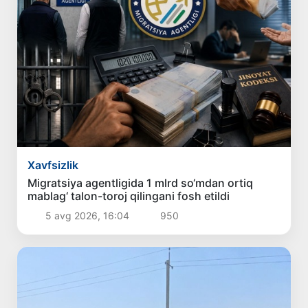
Xavfsizlik
Migratsiya agentligida 1 mlrd so‘mdan ortiq
mablag‘ talon-toroj qilingani fosh etildi
5 avg 2026, 16:04
950