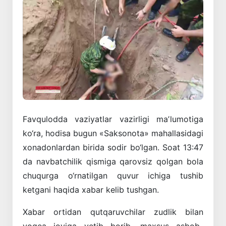
Favqulodda
vaziyatlar
vazirligi
maʼlumotiga
ko‘ra
,
hodisa
bugun
«
Saksonota
»
mahallasidagi
xonadonlardan
birida
sodir
bo‘lgan
.
Soat
13:47
da
navbatchilik
qismiga
qarovsiz
qolgan
bola
chuqurga
o‘rnatilgan
quvur
ichiga
tushib
ketgani
haqida
xabar
kelib
tushgan
.
Xabar
ortidan
qutqaruvchilar
zudlik
bilan
voqea
joyiga
yetib
borib
,
maxsus
asbob-