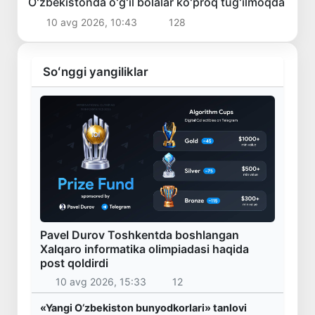
Oʻzbekistonda oʻgʻil bolalar koʻproq tugʻilmoqda
10 avg 2026, 10:43
128
Soʻnggi yangiliklar
Pavel Durov Toshkentda boshlangan
Xalqaro informatika olimpiadasi haqida
post qoldirdi
10 avg 2026, 15:33
12
«Yangi O‘zbekiston bunyodkorlari» tanlovi