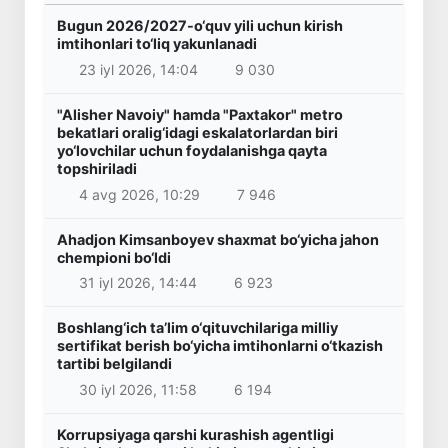
Bugun 2026/2027-o‘quv yili uchun kirish
imtihonlari to‘liq yakunlanadi
23 iyl 2026, 14:04
9 030
"Alisher Navoiy" hamda "Paxtakor" metro
bekatlari oralig‘idagi eskalatorlardan biri
yo‘lovchilar uchun foydalanishga qayta
topshiriladi
4 avg 2026, 10:29
7 946
Ahadjon Kimsanboyev shaxmat bo‘yicha jahon
chempioni bo‘ldi
31 iyl 2026, 14:44
6 923
Boshlang‘ich ta’lim o‘qituvchilariga milliy
sertifikat berish bo‘yicha imtihonlarni o‘tkazish
tartibi belgilandi
30 iyl 2026, 11:58
6 194
Korrupsiyaga qarshi kurashish agentligi