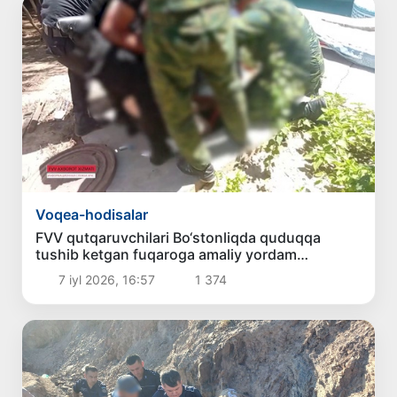
Voqea-hodisalar
FVV qutqaruvchilari Bo‘stonliqda quduqqa
tushib ketgan fuqaroga amaliy yordam
ko‘rsatishdi
7 iyl 2026, 16:57
1 374