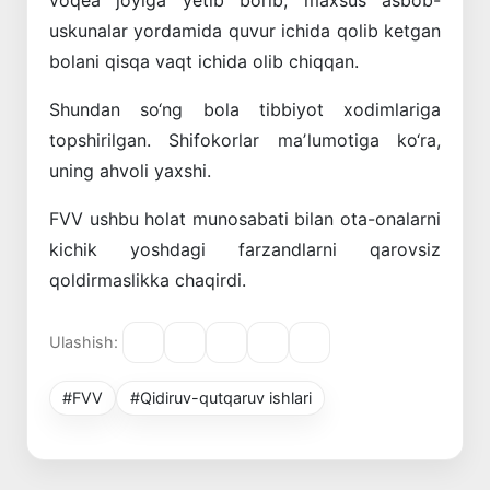
uskunalar
yordamida
quvur
ichida
qolib
ketgan
bolani
qisqa
vaqt
ichida
olib
chiqqan
.
Shundan
so‘ng
bola
tibbiyot
xodimlariga
topshirilgan
.
Shifokorlar
maʼlumotiga
ko‘ra
,
uning
ahvoli
yaxshi
.
FVV
ushbu
holat
munosabati
bilan
ota-onalarni
kichik
yoshdagi
farzandlarni
qarovsiz
qoldirmaslikka
chaqirdi
.
Ulashish:
#FVV
#Qidiruv-qutqaruv ishlari