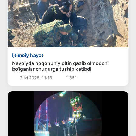
Ijtimoiy hayot
Navoiyda noqonuniy oltin qazib olmoqchi
bo‘lganlar chuqurga tushib ketibdi
7 iyl 2026, 11:15
1 651