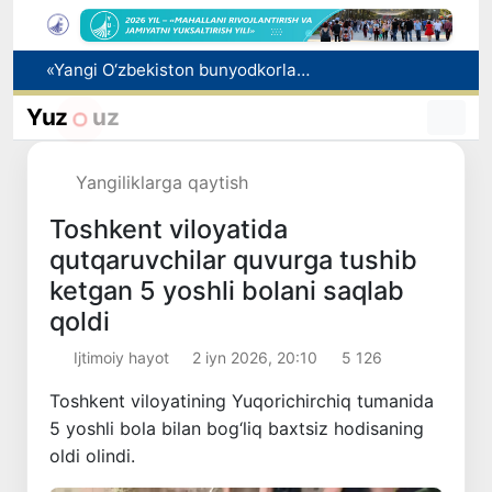
Oltoy kompaniyasi O‘zbekistonda fitoterapevtik mahsulotlar ishlab chiqarishni rejalashtirmoqda
Vakant o‘rinlarga o‘qishga kirish imkoniyati yaratiladi
Yuz
uz
Ota 5 yillik alimentni oldindan to‘lab, xorijga chiqish cheklovini bekor qildi
Pavel Durov Toshkentda boshlangan Xalqaro informatika olimpiadasi haqida post qoldirdi
Yangiliklarga qaytish
«Yangi O‘zbekiston bunyodkorlari» tanlovi g‘oliblari taqdirlandi
Toshkent viloyatida
qutqaruvchilar quvurga tushib
ketgan 5 yoshli bolani saqlab
qoldi
Ijtimoiy hayot
2 iyn 2026, 20:10
5 126
Toshkent viloyatining Yuqorichirchiq tumanida
5 yoshli bola bilan bog‘liq baxtsiz hodisaning
oldi olindi.