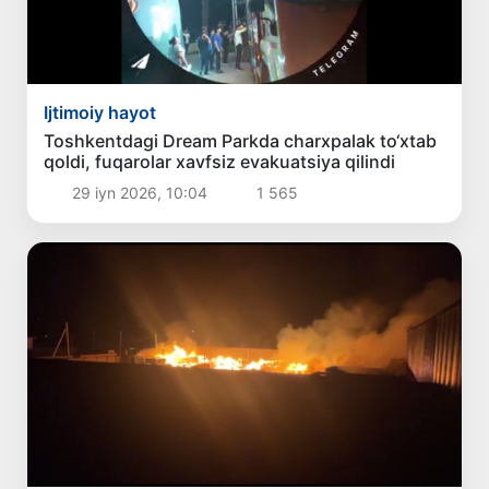
Ijtimoiy hayot
Toshkentdagi Dream Parkda charxpalak to‘xtab
qoldi, fuqarolar xavfsiz evakuatsiya qilindi
29 iyn 2026, 10:04
1 565