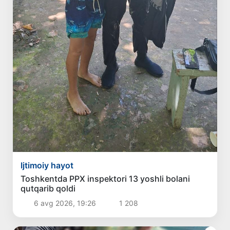
Ijtimoiy hayot
Toshkentda PPX inspektori 13 yoshli bolani
qutqarib qoldi
6 avg 2026, 19:26
1 208