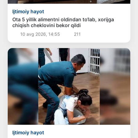
Ijtimoiy hayot
Ota 5 yillik alimentni oldindan to‘lab, xorijga
chiqish cheklovini bekor qildi
10 avg 2026, 14:55
211
Ijtimoiy hayot