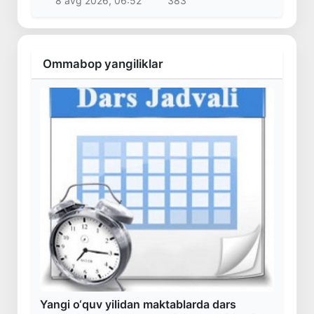
8 avg 2026, 06:52
383
Ommabop yangiliklar
Yangi o‘quv yilidan maktablarda dars