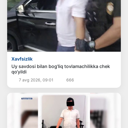
Xavfsizlik
Uy savdosi bilan bog‘liq tovlamachilikka chek
qo‘yildi
7 avg 2026, 09:01
666