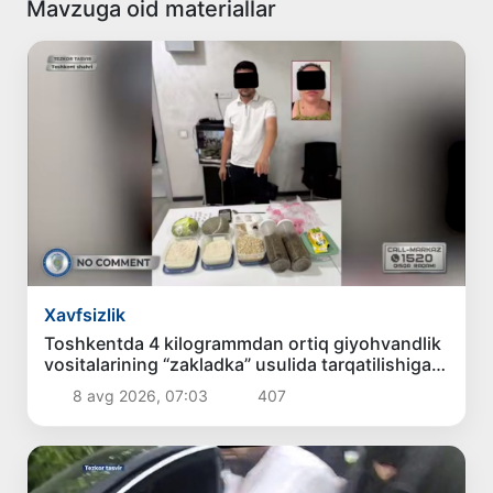
Mavzuga oid materiallar
Xavfsizlik
Toshkentda 4 kilogrammdan ortiq giyohvandlik
vositalarining “zakladka” usulida tarqatilishiga
chek qoʻyildi
8 avg 2026, 07:03
407