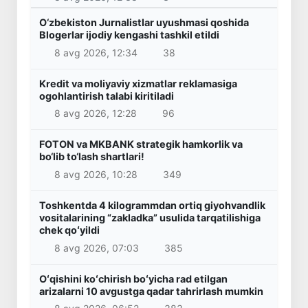
O‘zbekiston Jurnalistlar uyushmasi qoshida
Blogerlar ijodiy kengashi tashkil etildi
8 avg 2026, 12:34
38
Kredit va moliyaviy xizmatlar reklamasiga
ogohlantirish talabi kiritiladi
8 avg 2026, 12:28
96
FOTON va MKBANK strategik hamkorlik va
bo‘lib to‘lash shartlari!
8 avg 2026, 10:28
349
Toshkentda 4 kilogrammdan ortiq giyohvandlik
vositalarining “zakladka” usulida tarqatilishiga
chek qoʻyildi
8 avg 2026, 07:03
385
Oʻqishini koʻchirish boʻyicha rad etilgan
arizalarni 10 avgustga qadar tahrirlash mumkin