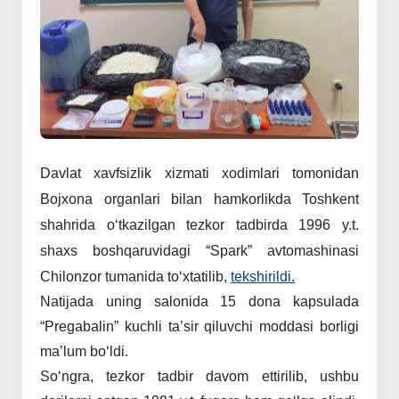
Davlat
xavfsizlik
xizmati
xodimlari
tomonidan
Bojxona
organlari
bilan
hamkorlikda
Toshkent
shahrida
o‘tkazilgan
tezkor
tadbirda
1996
y.t.
shaxs
boshqaruvidagi
“Spark”
avtomashinasi
Chilonzor
tumanida
to‘xtatilib,
tekshirildi.
Natijada
uning
salonida
15
dona
kapsulada
“Pregabalin”
kuchli
ta’sir
qiluvchi
moddasi
borligi
ma’lum
bo‘ldi.
So‘ngra,
tezkor
tadbir
davom
ettirilib,
ushbu