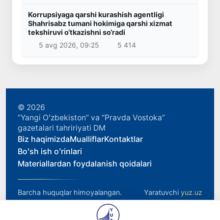
Korrupsiyaga qarshi kurashish agentligi
Shahrisabz tumani hokimiga qarshi xizmat
tekshiruvi o‘tkazishni so‘radi
5 avg 2026, 09:25
5 414
© 2026
“Yangi Oʻzbekiston” va “Pravda Vostoka”
gazetalari tahririyati DM
Biz haqimizda
Mualliflar
Kontaktlar
Boʻsh ish oʻrinlari
Materiallardan foydalanish qoidalari
Barcha huquqlar himoyalangan.
Yaratuvchi
yuz.uz