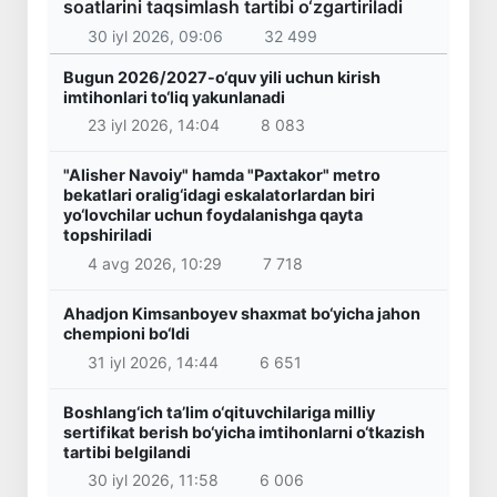
soatlarini taqsimlash tartibi o‘zgartiriladi
30 iyl 2026, 09:06
32 499
Bugun 2026/2027-o‘quv yili uchun kirish
imtihonlari to‘liq yakunlanadi
23 iyl 2026, 14:04
8 083
"Alisher Navoiy" hamda "Paxtakor" metro
bekatlari oralig‘idagi eskalatorlardan biri
yo‘lovchilar uchun foydalanishga qayta
topshiriladi
4 avg 2026, 10:29
7 718
Ahadjon Kimsanboyev shaxmat bo‘yicha jahon
chempioni bo‘ldi
31 iyl 2026, 14:44
6 651
Boshlang‘ich ta’lim o‘qituvchilariga milliy
sertifikat berish bo‘yicha imtihonlarni o‘tkazish
tartibi belgilandi
30 iyl 2026, 11:58
6 006