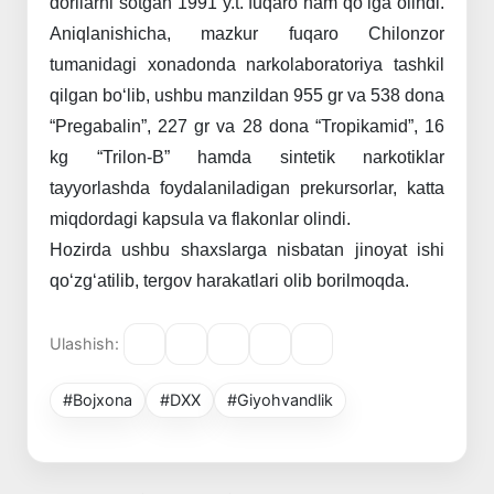
dorilarni
sotgan
1991
y.t.
fuqaro
ham
qo‘lga
olindi.
Aniqlanishicha,
mazkur
fuqaro
Chilonzor
tumanidagi
xonadonda
narkolaboratoriya
tashkil
qilgan
bo‘lib,
ushbu
manzildan
955
gr
va
538
dona
“Pregabalin”,
227
gr
va
28
dona
“Tropikamid”,
16
kg
“Trilon-B”
hamda
sintetik
narkotiklar
tayyorlashda
foydalaniladigan
prekursorlar,
katta
miqdordagi
kapsula
va
flakonlar
olindi.
Hozirda
ushbu
shaxslarga
nisbatan
jinoyat
ishi
qo‘zg‘atilib,
tergov
harakatlari
olib
borilmoqda.
Ulashish:
#Bojxona
#DXX
#Giyohvandlik