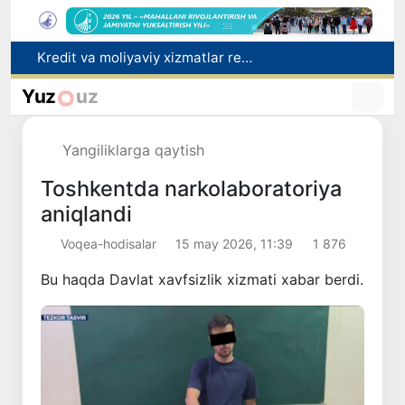
Kredit va moliyaviy xizmatlar reklamasiga ogohlantirish talabi kiritiladi
FOTON va MKBANK strategik hamkorlik va bo‘lib to‘lash shartlari!
Yuz
uz
Toshkentda 4 kilogrammdan ortiq giyohvandlik vositalarining “zakladka” usulida tarqatilishiga chek qoʻyildi
Ekstremistik tashkilotlar va materiallarning elektron reyestri yuritiladi
Yangiliklarga qaytish
O‘zbekiston Jurnalistlar uyushmasi qoshida Blogerlar ijodiy kengashi tashkil etildi
Toshkentda narkolaboratoriya
aniqlandi
Voqea-hodisalar
15 may 2026, 11:39
1 876
Bu haqda Davlat xavfsizlik xizmati xabar berdi.