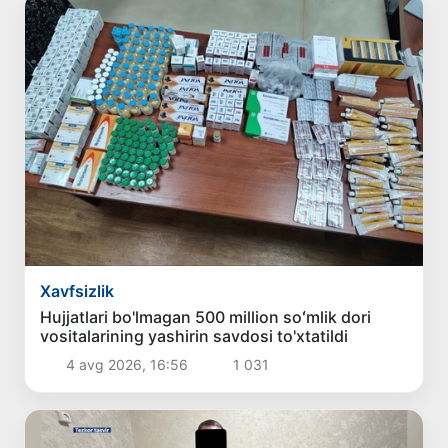
Xavfsizlik
Hujjatlari bo'lmagan 500 million soʻmlik dori
vositalarining yashirin savdosi to'xtatildi
4 avg 2026, 16:56
1 031