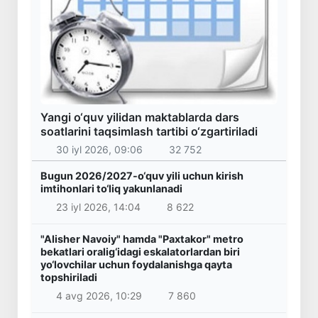
Yangi o‘quv yilidan maktablarda dars
soatlarini taqsimlash tartibi o‘zgartiriladi
30 iyl 2026, 09:06
32 752
Bugun 2026/2027-o‘quv yili uchun kirish
imtihonlari to‘liq yakunlanadi
23 iyl 2026, 14:04
8 622
"Alisher Navoiy" hamda "Paxtakor" metro
bekatlari oralig‘idagi eskalatorlardan biri
yo‘lovchilar uchun foydalanishga qayta
topshiriladi
4 avg 2026, 10:29
7 860