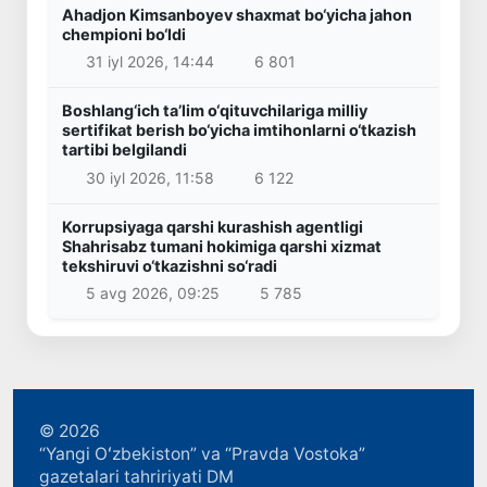
Ahadjon Kimsanboyev shaxmat bo‘yicha jahon
chempioni bo‘ldi
31 iyl 2026, 14:44
6 801
Boshlang‘ich ta’lim o‘qituvchilariga milliy
sertifikat berish bo‘yicha imtihonlarni o‘tkazish
tartibi belgilandi
30 iyl 2026, 11:58
6 122
Korrupsiyaga qarshi kurashish agentligi
Shahrisabz tumani hokimiga qarshi xizmat
tekshiruvi o‘tkazishni so‘radi
5 avg 2026, 09:25
5 785
© 2026
“Yangi Oʻzbekiston” va “Pravda Vostoka”
gazetalari tahririyati DM