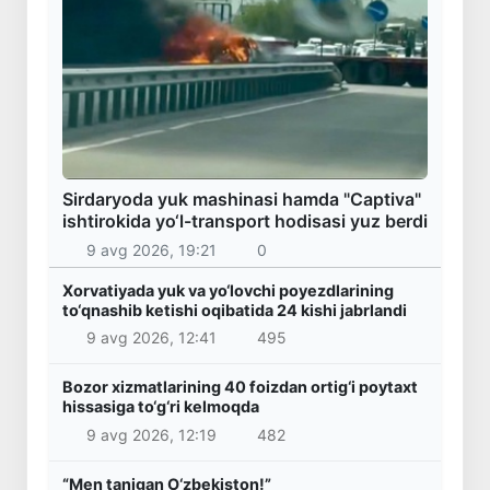
Sirdaryoda yuk mashinasi hamda "Captiva"
ishtirokida yo‘l-transport hodisasi yuz berdi
9 avg 2026, 19:21
0
Xorvatiyada yuk va yo‘lovchi poyezdlarining
to‘qnashib ketishi oqibatida 24 kishi jabrlandi
9 avg 2026, 12:41
495
Bozor xizmatlarining 40 foizdan ortig‘i poytaxt
hissasiga to‘g‘ri kelmoqda
9 avg 2026, 12:19
482
“Men tanigan O‘zbekiston!”