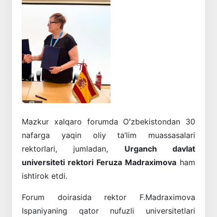
Oldingi
Keyingi
Mazkur xalqaro forumda Oʻzbekistondan 30
nafarga yaqin oliy ta’lim muassasalari
rektorlari, jumladan,
Urganch davlat
universiteti rektori Feruza Madraximova
ham
ishtirok etdi.
Forum doirasida rektor F.Madraximova
Ispaniyaning qator nufuzli universitetlari