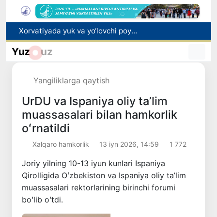
Xorvatiyada yuk va yo‘lovchi poyezdlarining to‘qnashib ketishi oqibatida 24 kishi jabrlandi
Bozor xizmatlarining 40 foizdan ortig‘i poytaxt hissasiga to‘g‘ri kelmoqda
“Men tanigan O‘zbekiston!”
Yuz
uz
Adolat, xolislik, rostlik va halollik muhitini yaratishga qaratilgan yangi qonun tafsiloti
Sirdaryoda yuk mashinasi hamda "Captiva" ishtirokida yo‘l-transport hodisasi sodir bo‘ldi
Yangiliklarga qaytish
UrDU va Ispaniya oliy ta’lim
muassasalari bilan hamkorlik
oʻrnatildi
Xalqaro hamkorlik
13 iyn 2026, 14:59
1 772
Joriy yilning 10-13 iyun kunlari Ispaniya
Qirolligida Oʻzbekiston va Ispaniya oliy ta’lim
muassasalari rektorlarining birinchi forumi
boʻlib oʻtdi.