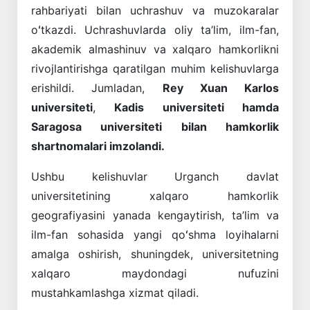
rahbariyati bilan uchrashuv va muzokaralar
oʻtkazdi. Uchrashuvlarda oliy ta’lim, ilm-fan,
akademik almashinuv va xalqaro hamkorlikni
rivojlantirishga qaratilgan muhim kelishuvlarga
erishildi. Jumladan,
Rey Xuan Karlos
universiteti
,
Kadis universiteti hamda
Saragosa universiteti bilan
hamkorlik
shartnomalari imzolandi.
Ushbu kelishuvlar Urganch davlat
universitetining xalqaro hamkorlik
geografiyasini yanada kengaytirish, ta’lim va
ilm-fan sohasida yangi qoʻshma loyihalarni
amalga oshirish, shuningdek, universitetning
xalqaro maydondagi nufuzini
mustahkamlashga xizmat qiladi.