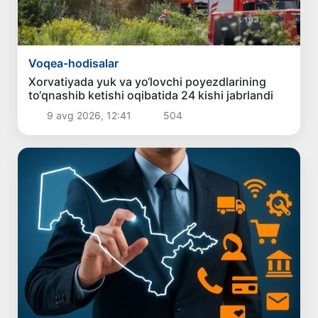
Voqea-hodisalar
Xorvatiyada yuk va yo‘lovchi poyezdlarining
to‘qnashib ketishi oqibatida 24 kishi jabrlandi
9 avg 2026, 12:41
504