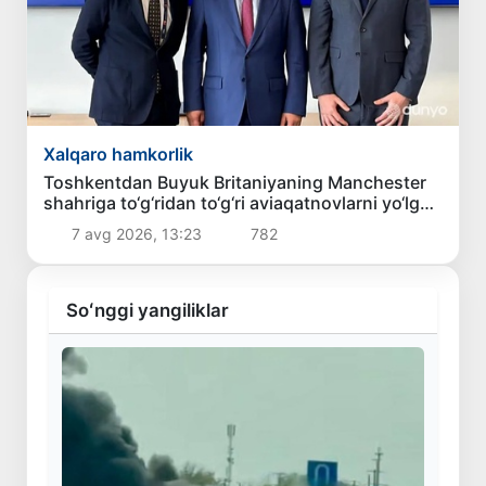
Xalqaro hamkorlik
Toshkentdan Buyuk Britaniyaning Manchester
shahriga to‘g‘ridan to‘g‘ri aviaqatnovlarni yo‘lga
qo‘yish masalasi ko‘rib chiqilmoqda
7 avg 2026, 13:23
782
Soʻnggi yangiliklar