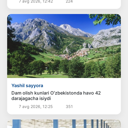
7 avg 2026, 12:42
224
Yashil sayyora
Dam olish kunlari Oʻzbekistonda havo 42
darajagacha isiydi
7 avg 2026, 12:25
351