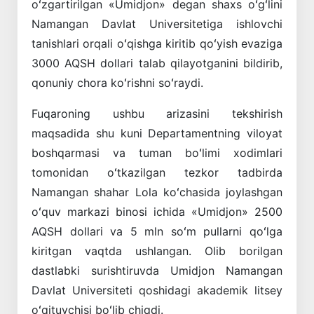
oʻzgartirilgan «Umidjon» degan shaxs oʻgʻlini
Namangan Davlat Universitetiga ishlovchi
tanishlari orqali oʻqishga kiritib qoʻyish evaziga
3000 AQSH dollari talab qilayotganini bildirib,
qonuniy chora koʻrishni soʻraydi.
Fuqaroning ushbu arizasini tekshirish
maqsadida shu kuni Departamentning viloyat
boshqarmasi va tuman boʻlimi xodimlari
tomonidan oʻtkazilgan tezkor tadbirda
Namangan shahar Lola koʻchasida joylashgan
oʻquv markazi binosi ichida «Umidjon» 2500
AQSH dollari va 5 mln soʻm pullarni qoʻlga
kiritgan vaqtda ushlangan. Olib borilgan
dastlabki surishtiruvda Umidjon Namangan
Davlat Universiteti qoshidagi akademik litsey
oʻqituvchisi boʻlib chiqdi.