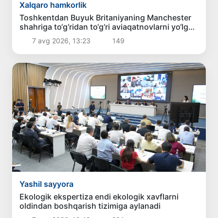
Xalqaro hamkorlik
Toshkentdan Buyuk Britaniyaning Manchester
shahriga to‘g‘ridan to‘g‘ri aviaqatnovlarni yo‘lga
qo‘yish masalasi ko‘rib chiqilmoqda
7 avg 2026, 13:23
149
Yashil sayyora
Ekologik ekspertiza endi ekologik xavflarni
oldindan boshqarish tizimiga aylanadi