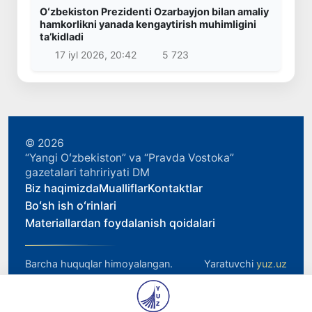
Oʻzbekiston Prezidenti Ozarbayjon bilan amaliy
hamkorlikni yanada kengaytirish muhimligini
taʼkidladi
17 iyl 2026, 20:42
5 723
© 2026
“Yangi Oʻzbekiston” va “Pravda Vostoka”
gazetalari tahririyati DM
Biz haqimizda
Mualliflar
Kontaktlar
Boʻsh ish oʻrinlari
Materiallardan foydalanish qoidalari
Barcha huquqlar himoyalangan.
Yaratuvchi
yuz.uz