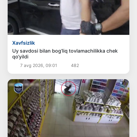
Xavfsizlik
Uy savdosi bilan bog‘liq tovlamachilikka chek
qo‘yildi
7 avg 2026, 09:01
482