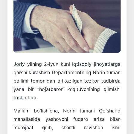
Joriy yilning 2-iyun kuni Iqtisodiy jinoyatlarga
qarshi kurashish Departamentning Norin tuman
boʻlimi tomonidan oʻtkazilgan tezkor tadbirda
yana bir “hojatbaror” oʻqituvchining qilmishi
fosh etildi.
Maʼlum boʻlishicha, Norin tumani Qoʻshariq
mahallasida yashovchi fuqaro ariza bilan
murojaat qilib, shartli ravishda ismi