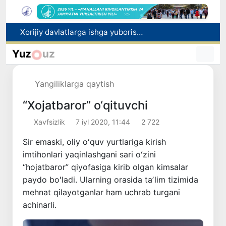
Toshkentdan Buyuk Britaniyaning Manchester shahriga to‘g‘ridan to‘g‘ri aviaqatnovlarni yo‘lga qo‘yish masalasi ko‘rib chiqilmoqda
Ekologik ekspertiza endi ekologik xavflarni oldindan boshqarish tizimiga aylanadi
Yuz
uz
Dam olish kunlari Oʻzbekistonda havo 42 darajagacha isiydi
Xitoy Marsdan olib kelinadigan tuproqni o‘rganish uchun maxsus laboratoriya quradi
Yangiliklarga qaytish
Xorijiy davlatlarga ishga yuborish bilan bog‘liq firibgarlik holatlari fosh etildi
“Xojatbaror” o‘qituvchi
Xavfsizlik
7 iyl 2020, 11:44
2 722
Sir emaski, oliy oʻquv yurtlariga kirish
imtihonlari yaqinlashgani sari oʻzini
“hojatbaror” qiyofasiga kirib olgan kimsalar
paydo boʻladi. Ularning orasida taʼlim tizimida
mehnat qilayotganlar ham uchrab turgani
achinarli.