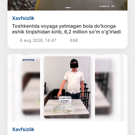
Xavfsizlik
Toshkentda voyaga yetmagan bola doʻkonga
eshik tirqishidan kirib, 6,2 million soʻm oʻgʻirladi
6 avg 2026, 14:47
698
Xavfsizlik