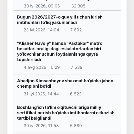
30 iyl 2026, 09:06
32 305
Bugun 2026/2027-o‘quv yili uchun kirish
imtihonlari to‘liq yakunlanadi
23 iyl 2026, 14:04
7 692
"Alisher Navoiy" hamda "Paxtakor" metro
bekatlari oralig‘idagi eskalatorlardan biri
yo‘lovchilar uchun foydalanishga qayta
topshiriladi
4 avg 2026, 10:29
7 539
Ahadjon Kimsanboyev shaxmat bo‘yicha jahon
chempioni bo‘ldi
31 iyl 2026, 14:44
6 523
Boshlang‘ich ta’lim o‘qituvchilariga milliy
sertifikat berish bo‘yicha imtihonlarni o‘tkazish
tartibi belgilandi
30 iyl 2026, 11:58
5 880