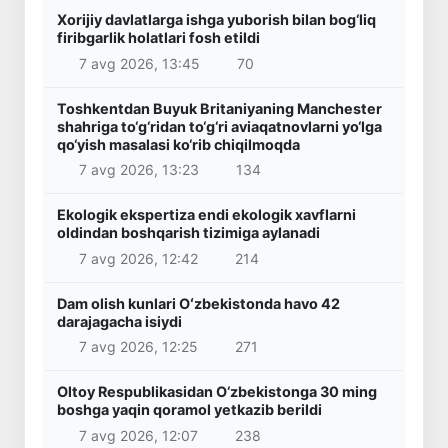
Xorijiy davlatlarga ishga yuborish bilan bog‘liq
firibgarlik holatlari fosh etildi
7 avg 2026, 13:45
70
Toshkentdan Buyuk Britaniyaning Manchester
shahriga to‘g‘ridan to‘g‘ri aviaqatnovlarni yo‘lga
qo‘yish masalasi ko‘rib chiqilmoqda
7 avg 2026, 13:23
134
Ekologik ekspertiza endi ekologik xavflarni
oldindan boshqarish tizimiga aylanadi
7 avg 2026, 12:42
214
Dam olish kunlari Oʻzbekistonda havo 42
darajagacha isiydi
7 avg 2026, 12:25
271
Oltoy Respublikasidan O‘zbekistonga 30 ming
boshga yaqin qoramol yetkazib berildi
7 avg 2026, 12:07
238