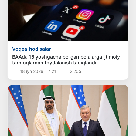
Voqea-hodisalar
BAAda 15 yoshgacha bo‘lgan bolalarga ijtimoiy
tarmoqlardan foydalanish taqiqlandi
18 iyn 2026, 17:21
2 205