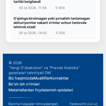
tartibi belgilandi
30 iyl 2026, 11:58
5 904
O‘qishga kirolmagan yoki yo‘nalish tanlamagan
abituriyentlar vakant o‘rinlar uchun tanlovda
ishtirok etadi
29 iyl 2026, 14:00
5 056
© 2026
“Yangi Oʻzbekiston” va “Pravda Vostoka”
gazetalari tahririyati DM
Biz haqimizda
Mualliflar
Kontaktlar
Boʻsh ish oʻrinlari
Materiallardan foydalanish qoidalari
Barcha huquqlar himoyalangan.
Yaratuvchi
yuz.uz