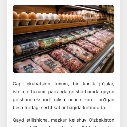
Gap
inkubatsion
tuxum
,
bir
kunlik
joʻjalar
,
isteʼmol
tuxumi
,
parranda
goʻshti
hamda
quyon
goʻshtini
eksport
qilish
uchun
zarur
boʻlgan
besh
turdagi
sertifikatlar
haqida
ketmoqda
.
Qayd
etilishicha
,
mazkur
kelishuv
Oʻzbekiston