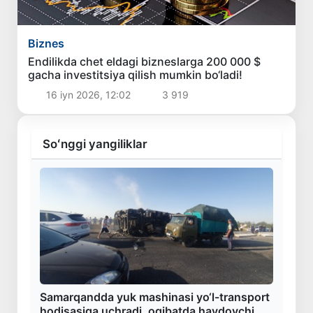
Biznes
Endilikda chet eldagi bizneslarga 200 000 $
gacha investitsiya qilish mumkin bo‘ladi!
16 iyn 2026, 12:02
3 919
Soʻnggi yangiliklar
Samarqandda yuk mashinasi yo‘l-transport
hodisasiga uchradi, oqibatda haydovchi