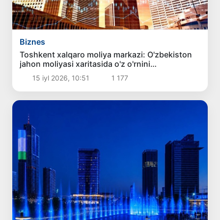
Biznes
Toshkent xalqaro moliya markazi: O'zbekiston
jahon moliyasi xaritasida o'z o'rnini
egallamoqda
15 iyl 2026, 10:51
1 177