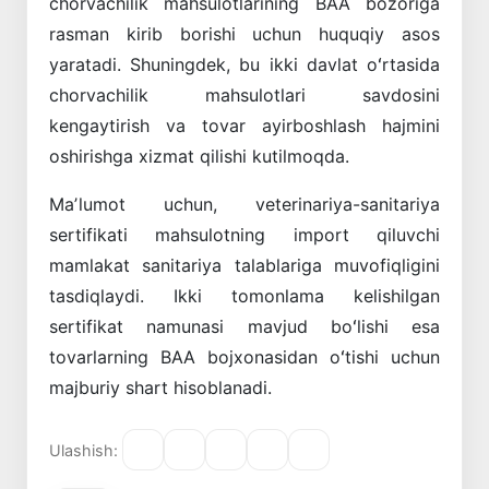
chorvachilik
mahsulotlarining
BAA
bozoriga
rasman
kirib
borishi
uchun
huquqiy
asos
yaratadi
.
Shuningdek
,
bu
ikki
davlat
oʻrtasida
chorvachilik
mahsulotlari
savdosini
kengaytirish
va
tovar
ayirboshlash
hajmini
oshirishga
xizmat
qilishi
kutilmoqda
.
Maʼlumot
uchun
,
veterinariya-sanitariya
sertifikati
mahsulotning
import
qiluvchi
mamlakat
sanitariya
talablariga
muvofiqligini
tasdiqlaydi
.
Ikki
tomonlama
kelishilgan
sertifikat
namunasi
mavjud
boʻlishi
esa
tovarlarning
BAA
bojxonasidan
oʻtishi
uchun
majburiy
shart
hisoblanadi
.
Ulashish: