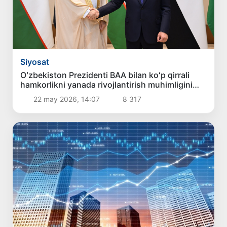
Siyosat
Oʻzbekiston Prezidenti BAA bilan koʻp qirrali
hamkorlikni yanada rivojlantirish muhimligini
taʼkidladi
22 may 2026, 14:07
8 317