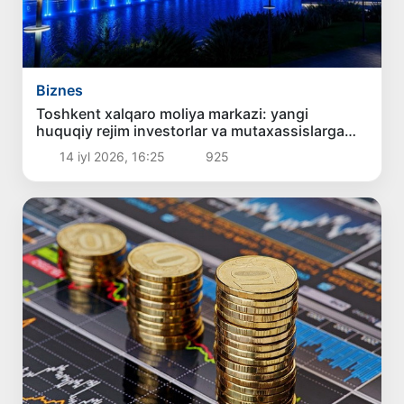
Biznes
Toshkent xalqaro moliya markazi: yangi
huquqiy rejim investorlar va mutaxassislarga
qanday imkoniyatlar yaratadi?
14 iyl 2026, 16:25
925