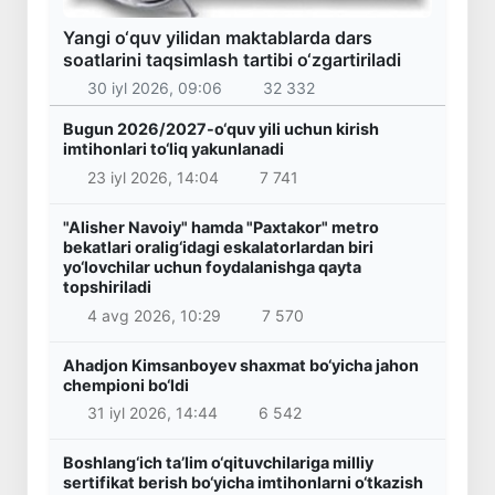
Yangi o‘quv yilidan maktablarda dars
soatlarini taqsimlash tartibi o‘zgartiriladi
30 iyl 2026, 09:06
32 332
Bugun 2026/2027-o‘quv yili uchun kirish
imtihonlari to‘liq yakunlanadi
23 iyl 2026, 14:04
7 741
"Alisher Navoiy" hamda "Paxtakor" metro
bekatlari oralig‘idagi eskalatorlardan biri
yo‘lovchilar uchun foydalanishga qayta
topshiriladi
4 avg 2026, 10:29
7 570
Ahadjon Kimsanboyev shaxmat bo‘yicha jahon
chempioni bo‘ldi
31 iyl 2026, 14:44
6 542
Boshlang‘ich ta’lim o‘qituvchilariga milliy
sertifikat berish bo‘yicha imtihonlarni o‘tkazish