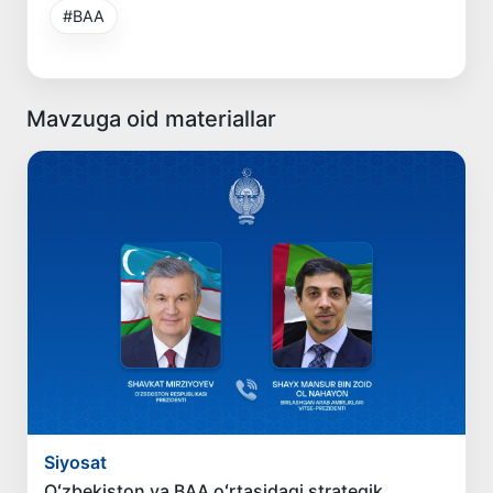
#BAA
Mavzuga oid materiallar
Siyosat
Oʻzbekiston va BAA oʻrtasidagi strategik