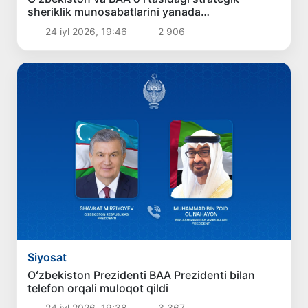
sheriklik munosabatlarini yanada
mustahkamlash masalalari muhokama qilindi
24 iyl 2026, 19:46
2 906
Siyosat
Oʻzbekiston Prezidenti BAA Prezidenti bilan
telefon orqali muloqot qildi
24 iyl 2026, 19:38
3 367