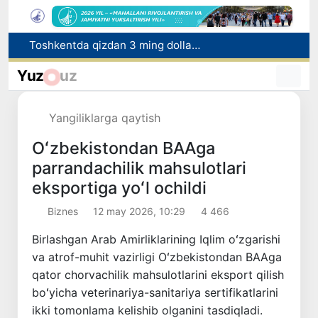
Toshkentda qizdan 3 ming dollar tovlamachilik qilgan shaxs ushlandi
Jizzaxda «Yangi O‘zbekiston» va «Pravda Vostoka» gazetalarari kunlari o‘tkazildi
Yuz
uz
Uchqo‘rg‘onda Norin daryosi bo‘yida yangi ekoturizm maskani barpo etiladi
Samarqandda yuk mashinasi yo‘l-transport hodisasiga uchradi, oqibatda haydovchi halok bo‘ldi
Yangiliklarga qaytish
Buxoro viloyatida tibbiyot yo‘nalishidagi o‘qishga kiritib qo‘yishni va’da bergan shaxs ushlandi
Oʻzbekistondan BAAga
parrandaсhilik mahsulotlari
eksportiga yoʻl ochildi
Biznes
12 may 2026, 10:29
4 466
Birlashgan Arab Amirliklarining Iqlim oʻzgarishi
va atrof-muhit vazirligi Oʻzbekistondan BAAga
qator chorvachilik mahsulotlarini eksport qilish
boʻyicha veterinariya-sanitariya sertifikatlarini
ikki tomonlama kelishib olganini tasdiqladi.