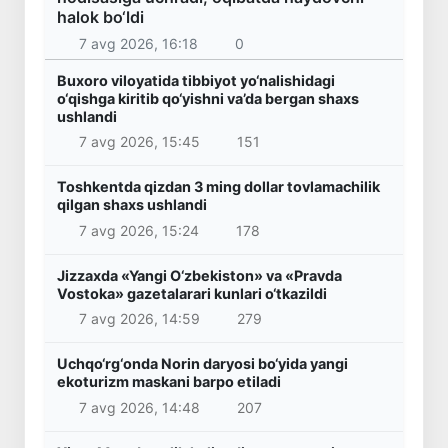
halok bo‘ldi
7 avg 2026, 16:18
0
Buxoro viloyatida tibbiyot yo‘nalishidagi
o‘qishga kiritib qo‘yishni va’da bergan shaxs
ushlandi
7 avg 2026, 15:45
151
Toshkentda qizdan 3 ming dollar tovlamachilik
qilgan shaxs ushlandi
7 avg 2026, 15:24
178
Jizzaxda «Yangi O‘zbekiston» va «Pravda
Vostoka» gazetalarari kunlari o‘tkazildi
7 avg 2026, 14:59
279
Uchqo‘rg‘onda Norin daryosi bo‘yida yangi
ekoturizm maskani barpo etiladi
7 avg 2026, 14:48
207