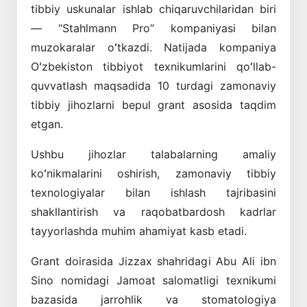
tibbiy uskunalar ishlab chiqaruvchilaridan biri
— “Stahlmann Pro” kompaniyasi bilan
muzokaralar oʻtkazdi. Natijada kompaniya
Oʻzbekiston tibbiyot texnikumlarini qoʻllab-
quvvatlash maqsadida 10 turdagi zamonaviy
tibbiy jihozlarni bepul grant asosida taqdim
etgan.
Ushbu jihozlar talabalarning amaliy
koʻnikmalarini oshirish, zamonaviy tibbiy
texnologiyalar bilan ishlash tajribasini
shakllantirish va raqobatbardosh kadrlar
tayyorlashda muhim ahamiyat kasb etadi.
Grant doirasida Jizzax shahridagi Abu Ali ibn
Sino nomidagi Jamoat salomatligi texnikumi
bazasida jarrohlik va stomatologiya