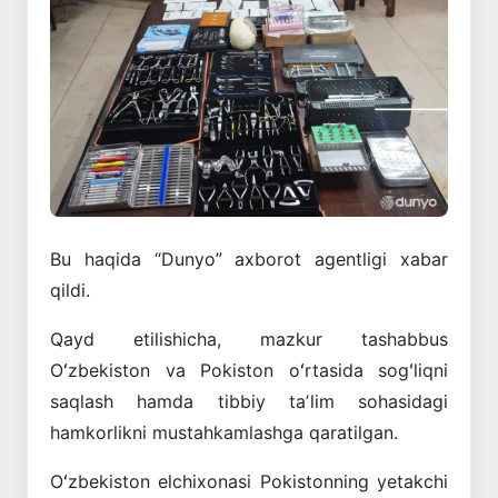
Bu haqida “Dunyo” axborot agentligi xabar
qildi.
Qayd etilishicha, mazkur tashabbus
Oʻzbekiston va Pokiston oʻrtasida sogʻliqni
saqlash hamda tibbiy taʼlim sohasidagi
hamkorlikni mustahkamlashga qaratilgan.
Oʻzbekiston elchixonasi Pokistonning yetakchi