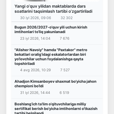
Yangi o‘quv yilidan maktablarda dars
soatlarini taqsimlash tartibi o‘zgartiriladi
30 iyl 2026, 09:06
32 302
Bugun 2026/2027-o‘quv yili uchun kirish
imtihonlari to‘liq yakunlanadi
23 iyl 2026, 14:04
7 676
"Alisher Navoiy" hamda "Paxtakor" metro
bekatlari oralig‘idagi eskalatorlardan biri
yo‘lovchilar uchun foydalanishga qayta
topshiriladi
4 avg 2026, 10:29
7 527
Ahadjon Kimsanboyev shaxmat bo‘yicha jahon
chempioni bo‘ldi
31 iyl 2026, 14:44
6 519
Boshlang‘ich ta’lim o‘qituvchilariga milliy
sertifikat berish bo‘yicha imtihonlarni o‘tkazish
tartibi belgilandi