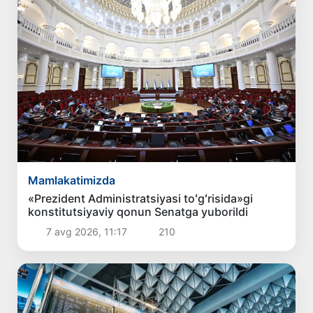
Mamlakatimizda
«Prezident Administratsiyasi toʻgʻrisida»gi
konstitutsiyaviy qonun Senatga yuborildi
7 avg 2026, 11:17
210