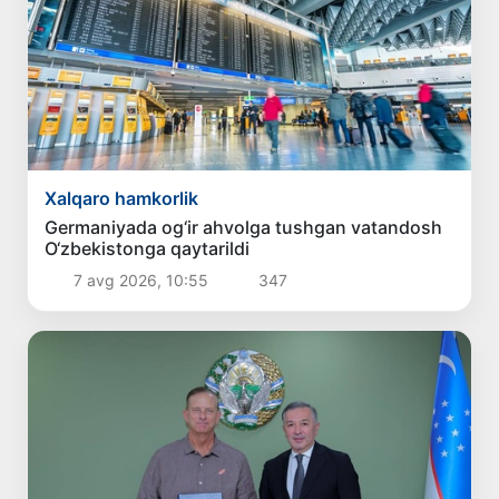
Xalqaro hamkorlik
Germaniyada og‘ir ahvolga tushgan vatandosh
O‘zbekistonga qaytarildi
7 avg 2026, 10:55
347