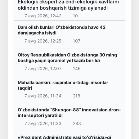
Ekologik ekspertiza endi ekologik xavflarni
oldindan boshqarish tizimiga aylanadi
7 avg 2026, 12:42
10
Dam olish kunlari Oʻzbekistonda havo 42
darajagacha isiydi
7 avg 2026, 12:25
107
Oltoy Respublikasidan O‘zbekistonga 30 ming
boshga yaqin qoramol yetkazib berildi
7 avg 2026, 12:07
146
Mahalla bankiri: raqamlar ortidagi insonlar
taqdiri
7 avg 2026, 11:34
218
Oʻzbekistonda “Shunqor-88” innovatsion dron-
interseptori yaratildi
7 avg 2026, 11:33
283
«Prezident Administratsiyasi toʻgʻrisida»gi