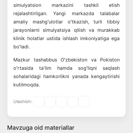
simulyatsion markazini tashkil etish
rejalashtirilgan. Yangi markazda talabalar
amaliy mashgʻulotlar oʻtkazish, turli tibbiy
jarayonlarni simulyatsiya qilish va murakkab
klinik holatlar ustida ishlash imkoniyatiga ega
boʻladi.
Mazkur tashabbus Oʻzbekiston va Pokiston
oʻrtasida taʼlim hamda sogʻliqni saqlash
sohalaridagi hamkorlikni yanada kengaytirishi
kutilmoqda.
Ulashish:
Mavzuga oid materiallar