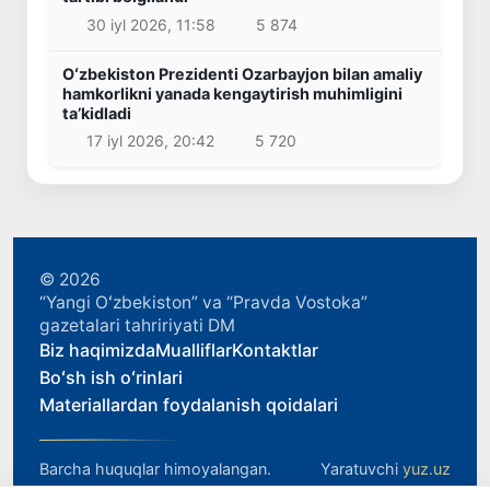
30 iyl 2026, 11:58
5 874
Oʻzbekiston Prezidenti Ozarbayjon bilan amaliy
hamkorlikni yanada kengaytirish muhimligini
taʼkidladi
17 iyl 2026, 20:42
5 720
© 2026
“Yangi Oʻzbekiston” va “Pravda Vostoka”
gazetalari tahririyati DM
Biz haqimizda
Mualliflar
Kontaktlar
Boʻsh ish oʻrinlari
Materiallardan foydalanish qoidalari
Barcha huquqlar himoyalangan.
Yaratuvchi
yuz.uz