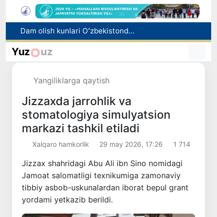
Oltoy Respublikasidan O‘zbekistonga 30 ming boshga yaqin qoramol yetkazib berildi
Mahalla bankiri: raqamlar ortidagi insonlar taqdiri
Yuz
uz
Oʻzbekistonda “Shunqor-88” innovatsion dron-interseptori yaratildi
Ekologik ekspertiza endi ekologik xavflarni oldindan boshqarish tizimiga aylanadi
Yangiliklarga qaytish
Dam olish kunlari Oʻzbekistonda havo 42 darajagacha isiydi
Jizzaxda jarrohlik va
stomatologiya simulyatsion
markazi tashkil etiladi
Xalqaro hamkorlik
29 may 2026, 17:26
1 714
Jizzax shahridagi Abu Ali ibn Sino nomidagi
Jamoat salomatligi texnikumiga zamonaviy
tibbiy asbob-uskunalardan iborat bepul grant
yordami yetkazib berildi.