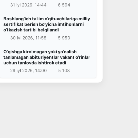
31 iyl 2026, 14:44
6 594
Boshlang‘ich ta’lim o‘qituvchilariga milliy
sertifikat berish bo‘yicha imtihonlarni
o‘tkazish tartibi belgilandi
30 iyl 2026, 11:58
5 950
O‘qishga kirolmagan yoki yo‘nalish
tanlamagan abituriyentlar vakant o‘rinlar
uchun tanlovda ishtirok etadi
29 iyl 2026, 14:00
5 108