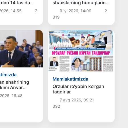
rdan 14 tasida
shaxslarning huquqlarini
tonning
ta’minlashga qaratilgan
 2026, 14:55
2
9 iyl 2026, 14:09
2
chlari yaxshilandi
qonun ma’qullandi
319
timizda
Mamlakatimizda
n shahrining
Orzular ro‘yobin ko‘rgan
kimi Anvar
taqdirlar
ayevga nisbatan
2026, 16:48
 ozodlikdan
7 avg 2026, 09:21
ilish jazosi
392
di