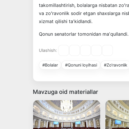
takomillashtirish, bolalarga nisbatan zoʻ
va zoʻravonlik sodir etgan shaxslarga nis
xizmat qilishi taʼkidlandi.
Qonun senatorlar tomonidan maʼqullandi
Ulashish:
#Bolalar
#Qonuni loyihasi
#Zo‘ravonlik
Mavzuga oid materiallar