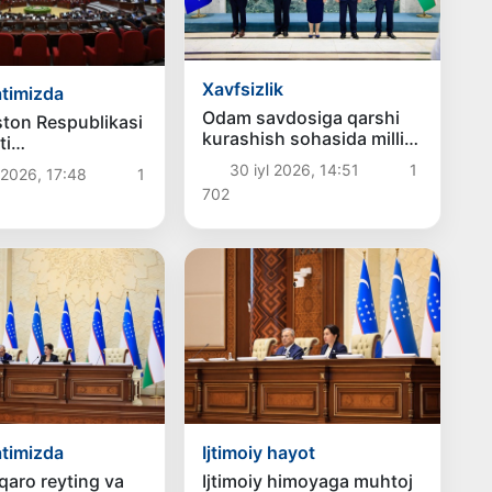
Xavfsizlik
timizda
Odam savdosiga qarshi
ston Respublikasi
kurashish sohasida milliy
ti
va mintaqaviy
ratsiyasi
30 iyl 2026, 14:51
1
2026, 17:48
1
hamkorlikning yangi
a”gi
702
ustuvor yo‘nalishlari
tsiyaviy qonun
belgilab olindi
 deputatlar
n birinchi
qabul qilindi
timizda
Ijtimoiy hayot
lqaro reyting va
Ijtimoiy himoyaga muhtoj