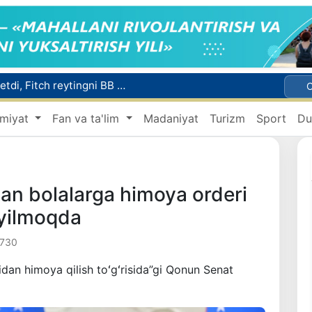
Mikrokreditbank aktivlari 30,7 trln soʻmga yetdi, Fitch reytingni BB darajasiga oshirdi
Malayziya Markaziy Osiyoda tibbiy turizm yoʻnalishi sifatidagi mavqeini mustahkamlamoqda
miyat
Fan va ta'lim
Madaniyat
Turizm
Sport
Du
a Vatanga qaytarildi
Namangan shahrining sobiq hokimi Anvar Otaxodjayevga nisbatan 11 yilga ozodlikdan mahrum qilish jazosi tayinlandi
UZCERT davlat tashkilotlari va korxonalarni ommaviy kiberhujumlar haqida ogohlantirdi
gan bolalarga himoya orderi
ʻyilmoqda
 730
idan himoya qilish toʻgʻrisida”gi Qonun Senat