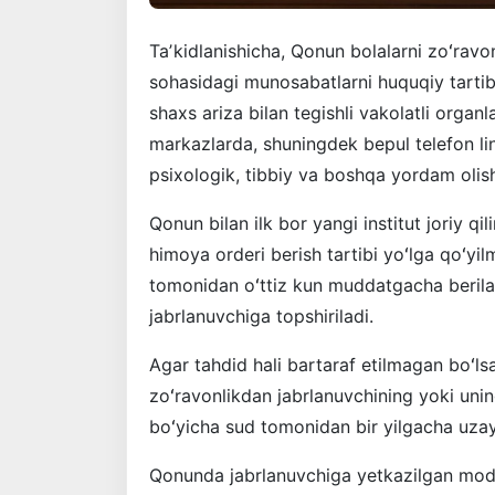
Taʼkidlanishicha, Qonun bolalarni zoʻravo
sohasidagi munosabatlarni huquqiy tartibg
shaxs ariza bilan tegishli vakolatli orga
markazlarda, shuningdek bepul telefon lini
psixologik, tibbiy va boshqa yordam olis
Qonun bilan ilk bor yangi institut joriy q
himoya orderi berish tartibi yoʻlga qoʻyi
tomonidan oʻttiz kun muddatgacha beriladi
jabrlanuvchiga topshiriladi.
Agar tahdid hali bartaraf etilmagan boʻls
zoʻravonlikdan jabrlanuvchining yoki uning
boʻyicha sud tomonidan bir yilgacha uzayt
Qonunda jabrlanuvchiga yetkazilgan modd