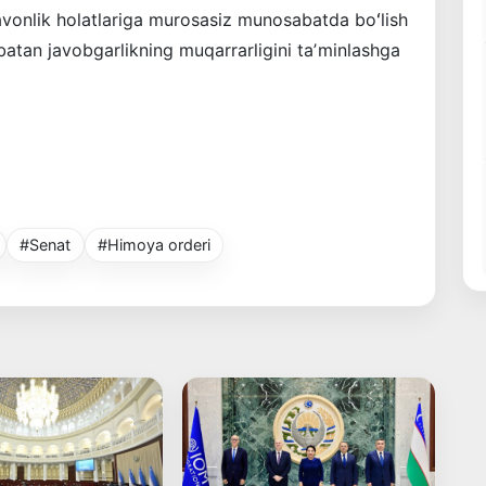
ravonlik holatlariga murosasiz munosabatda boʻlish
batan javobgarlikning muqarrarligini taʼminlashga
.
#Senat
#Himoya orderi