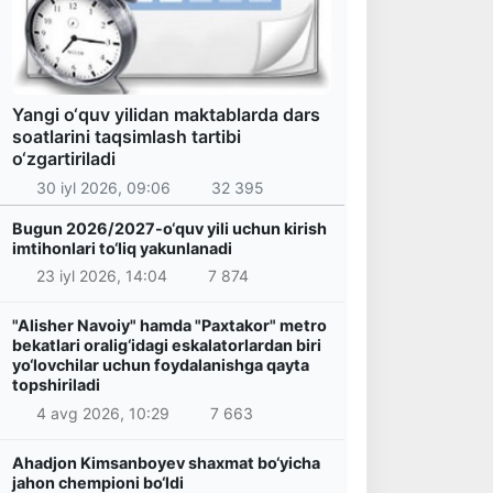
Yangi o‘quv yilidan maktablarda dars
soatlarini taqsimlash tartibi
o‘zgartiriladi
30 iyl 2026, 09:06
32 395
Bugun 2026/2027-o‘quv yili uchun kirish
imtihonlari to‘liq yakunlanadi
23 iyl 2026, 14:04
7 874
"Alisher Navoiy" hamda "Paxtakor" metro
bekatlari oralig‘idagi eskalatorlardan biri
yo‘lovchilar uchun foydalanishga qayta
topshiriladi
4 avg 2026, 10:29
7 663
Ahadjon Kimsanboyev shaxmat bo‘yicha
jahon chempioni bo‘ldi