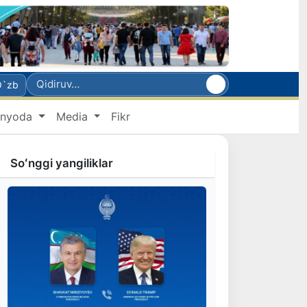
O`zb
nyoda
Media
Fikr
Soʻnggi yangiliklar