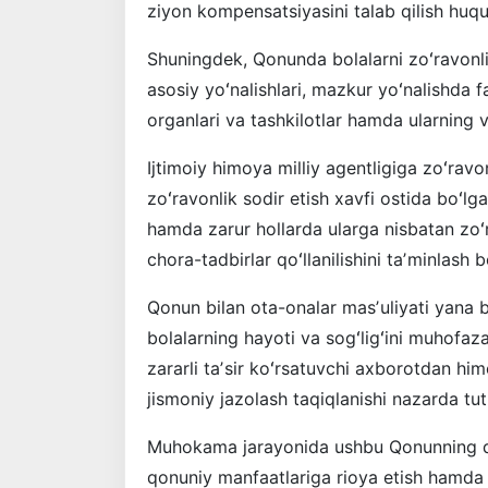
ziyon kompensatsiyasini talab qilish huqu
Shuningdek, Qonunda bolalarni zoʻravonli
asosiy yoʻnalishlari, mazkur yoʻnalishda f
organlari va tashkilotlar hamda ularning v
Ijtimoiy himoya milliy agentligiga zoʻrav
zoʻravonlik sodir etish xavfi ostida boʻlga
hamda zarur hollarda ularga nisbatan zoʻr
chora-tadbirlar qoʻllanilishini taʼminlash 
Qonun bilan ota-onalar masʼuliyati yana 
bolalarning hayoti va sogʻligʻini muhofaza
zararli taʼsir koʻrsatuvchi axborotdan himo
jismoniy jazolash taqiqlanishi nazarda tu
Muhokama jarayonida ushbu Qonunning qabul
qonuniy manfaatlariga rioya etish hamda u