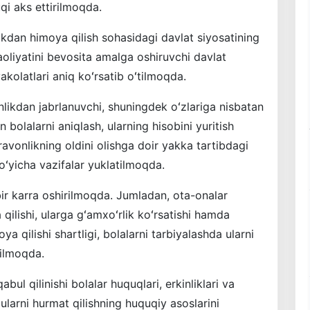
qi aks ettirilmoqda.
kdan himoya qilish sohasidagi davlat siyosatining
aoliyatini bevosita amalga oshiruvchi davlat
akolatlari aniq koʻrsatib oʻtilmoqda.
onlikdan jabrlanuvchi, shuningdek oʻzlariga nisbatan
n bolalarni aniqlash, ularning hisobini yuritish
avonlikning oldini olishga doir yakka tartibdagi
boʻyicha vazifalar yuklatilmoqda.
bir karra oshirilmoqda. Jumladan, ota-onalar
 qilishi, ularga gʻamxoʻrlik koʻrsatishi hamda
ya qilishi shartligi, bolalarni tarbiyalashda ularni
tilmoqda.
 qilinishi bolalar huquqlari, erkinliklari va
larni hurmat qilishning huquqiy asoslarini