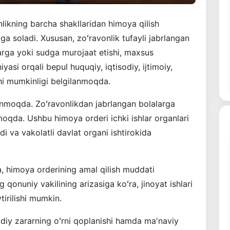
nlikning barcha shakllaridan himoya qilish
a soladi. Xususan, zoʻravonlik tufayli jabrlangan
nlarga yoki sudga murojaat etishi, maxsus
yasi orqali bepul huquqiy, iqtisodiy, ijtimoiy,
hi mumkinligi belgilanmoqda.
ilinmoqda. Zoʻravonlikdan jabrlangan bolalarga
lmoqda. Ushbu himoya orderi ichki ishlar organlari
 va vakolatli davlat organi ishtirokida
a, himoya orderining amal qilish muddati
 qonuniy vakilining arizasiga koʻra, jinoyat ishlari
irilishi mumkin.
iy zararning oʻrni qoplanishi hamda maʼnaviy