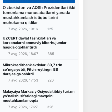
O‘zbekiston va AQSh Prezidentlari ikki
tomonlama munosabatlarni yanada
mustahkamlash istiqbollarini
muhokama qildilar
7 avg 2026, 19:16
125
UZCERT davlat tashkilotlari va
korxonalarni ommaviy kiberhujumlar
haqida ogohlantirdi
7 avg 2026, 18:07
385
Mikrokreditbank aktivlari 30,7 trln
soʻmga yetdi, Fitch reytingni BB
darajasiga oshirdi
7 avg 2026, 17:53
220
Malayziya Markaziy Osiyoda tibbiy turizm
yoʻnalishi sifatidagi mavqeini
mustahkamlamoqda
7 avg 2026, 17:27
326