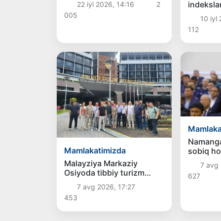
indeksla
22 iyl 2026, 14:16
2
O‘zbekis
005
10 iyl
ko‘rsatki
112
Mamlaka
Namanga
Mamlakatimizda
sobiq ho
Otaxodj
Malayziya Markaziy
7 avg 
11 yilga
Osiyoda tibbiy turizm
627
mahrum q
yoʻnalishi sifatidagi
7 avg 2026, 17:27
tayinlan
mavqeini
453
mustahkamlamoqda