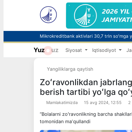
Yuz
uz
Siyosat
Iqtisodiyot
Ja
Polshadagi elchixona ko‘magida ona va bol
Yangiliklarga qaytish
Zoʻravonlikdan jabrlan
berish tartibi yoʻlga qo
Mamlakatimizda
15 avg 2024, 12:55
2
“Bolalarni zoʻravonlikning barcha shakllar
tomonidan maʼqullandi