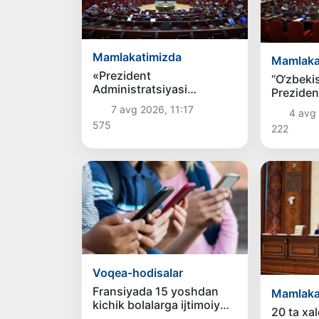
Mamlakatimizda
Mamlaka
«Prezident
“O‘zbeki
Administratsiyasi
Preziden
toʻgʻrisida»gi
Administ
7 avg 2026, 11:17
4 avg 
konstitutsiyaviy qonun
to‘g‘risid
575
222
Senatga yuborildi
Konstitu
loyihasi
tomonida
o‘qishda 
Voqea-hodisalar
Fransiyada 15 yoshdan
Mamlaka
kichik bolalarga ijtimoiy
20 ta xa
tarmoqlar taqiqlandi