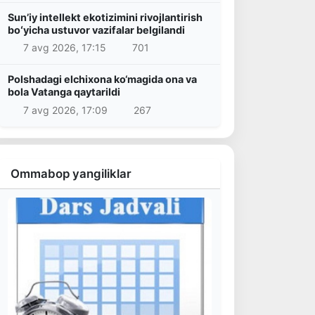
Sunʼiy intellekt ekotizimini rivojlantirish
boʻyicha ustuvor vazifalar belgilandi
7 avg 2026, 17:15
701
Polshadagi elchixona ko‘magida ona va
bola Vatanga qaytarildi
7 avg 2026, 17:09
267
Ommabop yangiliklar