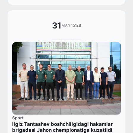
31
15:28
MAY
Sport
Ilgiz Tantashev boshchiligidagi hakamlar
brigadasi Jahon chempionatiga kuzatildi