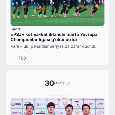
Sport
«PSJ» ketma-ket ikkinchi marta Yevropa
Chempionlar ligasi g‘olibi bo‘ldi
Parij klubi penaltilar seriyasida zafar quchdi.
1780
30
11:01
MAY