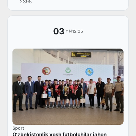
2395
qoʻllab-quvvatlash maqsadida mamlakat boʻ...
03
12:05
IYN
Sport
O‘zbekistonlik yosh futbolchilar jahon