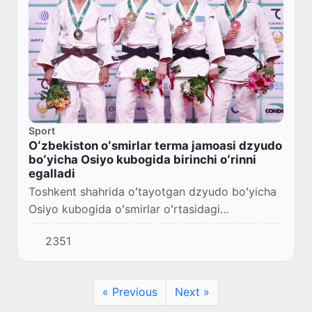
Sport
Oʻzbekiston oʻsmirlar terma jamoasi dzyudo
boʻyicha Osiyo kubogida birinchi oʻrinni
egalladi
Toshkent shahrida oʻtayotgan dzyudo boʻyicha
Osiyo kubogida oʻsmirlar oʻrtasidagi
bellashuvlar yakunlandi.
2351
« Previous
Next »