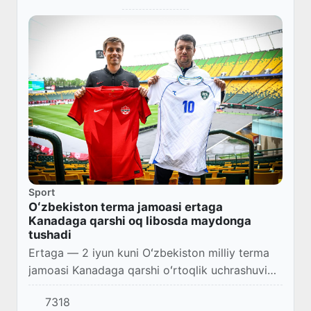
Sport
Oʻzbekiston terma jamoasi ertaga
Kanadaga qarshi oq libosda maydonga
tushadi
Ertaga — 2 iyun kuni Oʻzbekiston milliy terma
jamoasi Kanadaga qarshi oʻrtoqlik uchrashuvida
maydonga tushadi.
7318