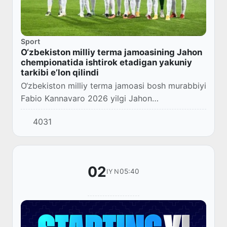
Sport
O‘zbekiston milliy terma jamoasining Jahon
chempionatida ishtirok etadigan yakuniy
tarkibi e’lon qilindi
O‘zbekiston milliy terma jamoasi bosh murabbiyi
Fabio Kannavaro 2026 yilgi Jahon
chempionatida ishtirok etadigan 26 nafar
4031
futbolchidan iborat yakuniy ro‘yxatni ma’lum
qildi.
02
05:40
IYN