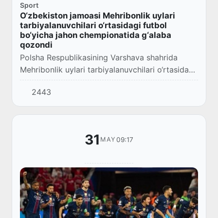
Sport
O‘zbekiston jamoasi Mehribonlik uylari
tarbiyalanuvchilari o‘rtasidagi futbol
bo‘yicha jahon chempionatida g‘alaba
qozondi
Polsha Respublikasining Varshava shahrida
Mehribonlik uylari tarbiyalanuvchilari o‘rtasida
o‘tkazilgan futbol bo‘yicha XI jahon
2443
chempionatida O‘zbekiston jamoasi ulkan
g‘alabaga er...
31
09:17
MAY