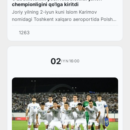
chempionligini qo‘lga kiritdi
Joriy yilning 2-iyun kuni Islom Karimov
nomidagi Toshkent xalqaro aeroportida Polsha
Respublikasining Varshava shahrida o‘tkazilgan
1263
mehribonlik uylari tarbiyalanuvchilari o‘rtasida...
02
16:00
IYN