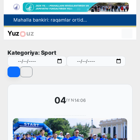
Mahalla bankiri: raqamlar ortidagi insonlar taqdiri
Oʻzbekistonda “Shunqor-88” innovatsion dron-interseptori yaratildi
«Prezident Administratsiyasi toʻgʻrisida»gi konstitutsiyaviy qonun Senatga yuborildi
Yuz
uz
Ertaga abituriyentlar uchun OTM va yo‘nalish tanlash yakunlanadi
Oltoy Respublikasidan O‘zbekistonga 30 ming boshga yaqin qoramol yetkazib berildi
Kategoriya: Sport
04
14:06
IYN