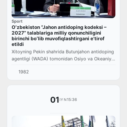
Sport
Oʻzbekiston “Jahon antidoping kodeksi –
2027” talablariga milliy qonunchiligini
birinchi boʻlib muvofiqlashtirgani eʼtirof
etildi
Xitoyning Pekin shahrida Butunjahon antidoping
agentligi (WADA) tomonidan Osiyo va Okeaniya
mintaqasida sportda dopingga qarshi kurashish
1982
boʻyicha XXI Hukumatlararo vazirlar yigʻil...
01
15:36
IYN