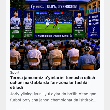
Sport
Terma jamoamiz oʻyinlarini tomosha qilish
uchun maktablarda fan-zonalar tashkil
etiladi
Joriy yilning iyun–iyul oylarida boʻlib oʻtadigan
futbol boʻyicha jahon chempionatida ishtirok
etadigan Oʻzbekiston milliy terma jamoasini