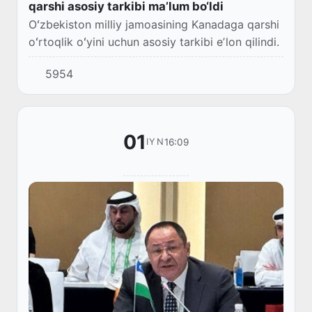
qarshi asosiy tarkibi maʼlum bo‘ldi
Oʻzbekiston milliy jamoasining Kanadaga qarshi
oʻrtoqlik oʻyini uchun asosiy tarkibi eʼlon qilindi.
5954
01
16:09
IYN