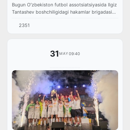
Bugun Oʻzbekiston futbol assotsiatsiyasida Ilgiz
Tantashev boshchiligidagi hakamlar brigadasini
FIFA Jahon chempionatiga kuzatish marosimi
2351
boʻlib oʻtdi.
31
09:40
MAY