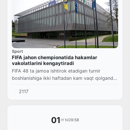
Sport
FIFA jahon chempionatida hakamlar
vakolatlarini kengaytiradi
FIFA 48 ta jamoa ishtirok etadigan turnir
boshlanishiga ikki haftadan kam vaqt qolganda
hakamlar uchun asosiy ko‘rsatmalarni e’lon qildi,
2117
deb xabar berdi Associated Press.
01
09:58
IYN