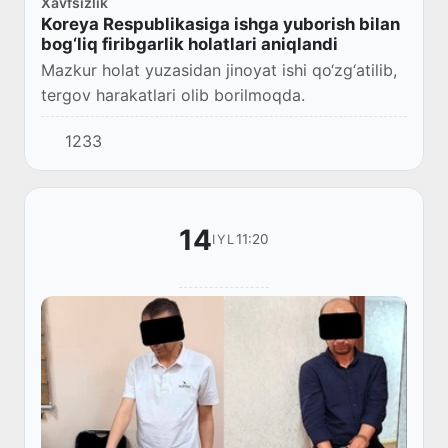
Xavfsizlik
Koreya Respublikasiga ishga yuborish bilan
bog‘liq firibgarlik holatlari aniqlandi
Mazkur holat yuzasidan jinoyat ishi qo‘zg‘atilib,
tergov harakatlari olib borilmoqda.
1233
14
11:20
IYL