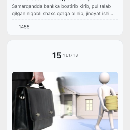
Samarqandda bankka bostirib kirib, pul talab
qilgan niqobli shaxs qo‘lga olinib, jinoyat ishi
qo‘zg‘atildi.
1455
15
17:18
IYL