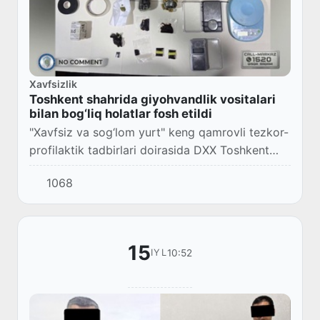
Xavfsizlik
Toshkent shahrida giyohvandlik vositalari
bilan bog‘liq holatlar fosh etildi
"Xavfsiz va sog‘lom yurt" keng qamrovli tezkor-
profilaktik tadbirlari doirasida DXX Toshkent
shahar bo‘yicha boshqarmasi va poytaxt IIBB
1068
xodimlari hamkorligida katta miqdordagi giy...
15
10:52
IYL