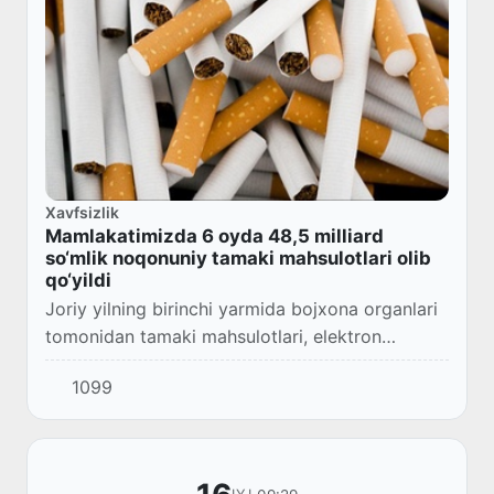
Xavfsizlik
Mamlakatimizda 6 oyda 48,5 milliard
so‘mlik noqonuniy tamaki mahsulotlari olib
qo‘yildi
Joriy yilning birinchi yarmida bojxona organlari
tomonidan tamaki mahsulotlari, elektron
sigaretalar va nikotinli snyuslarni noqonuniy olib
1099
kirish hamda yashirin aylanmaga kiritish...