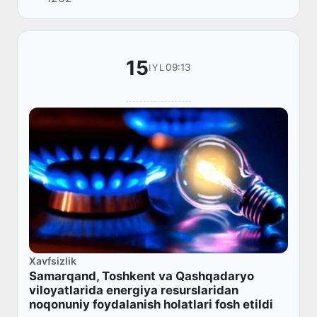
15
09:13
IYL
Xavfsizlik
Samarqand, Toshkent va Qashqadaryo
viloyatlarida energiya resurslaridan
noqonuniy foydalanish holatlari fosh etildi