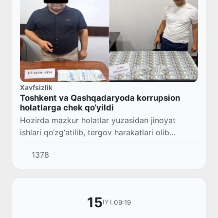
Xavfsizlik
Toshkent va Qashqadaryoda korrupsion
holatlarga chek qo‘yildi
Hozirda mazkur holatlar yuzasidan jinoyat
ishlari qo‘zg‘atilib, tergov harakatlari olib
borilmoqda.
1378
15
09:19
IYL