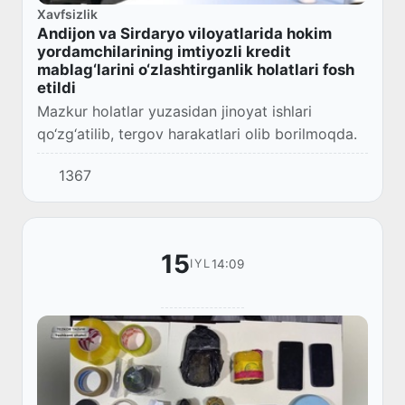
Xavfsizlik
Andijon va Sirdaryo viloyatlarida hokim
yordamchilarining imtiyozli kredit
mablag‘larini o‘zlashtirganlik holatlari fosh
etildi
Mazkur holatlar yuzasidan jinoyat ishlari
qo‘zg‘atilib, tergov harakatlari olib borilmoqda.
1367
15
14:09
IYL