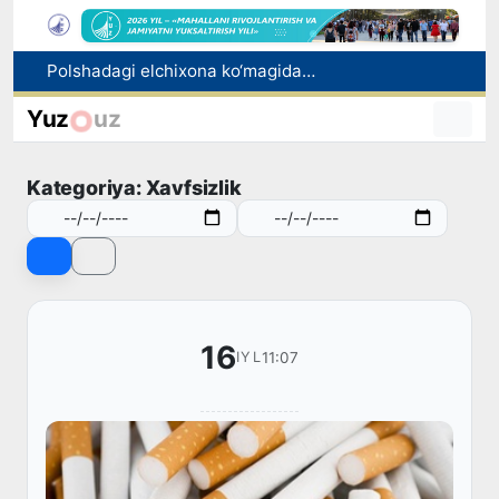
Polshadagi elchixona ko‘magida ona va bola Vatanga qaytarildi
Namangan shahrining sobiq hokimi Anvar Otaxodjayevga nisbatan 11 yilga ozodlikdan mahrum qilish jazosi tayinlandi
Samarqandda yuk mashinasi yo‘l-transport hodisasiga uchradi, oqibatda haydovchi halok bo‘ldi
Yuz
uz
Buxoro viloyatida tibbiyot yo‘nalishidagi o‘qishga kiritib qo‘yishni va’da bergan shaxs ushlandi
Malayziya Markaziy Osiyoda tibbiy turizm yoʻnalishi sifatidagi mavqeini mustahkamlamoqda
Kategoriya: Xavfsizlik
16
11:07
IYL