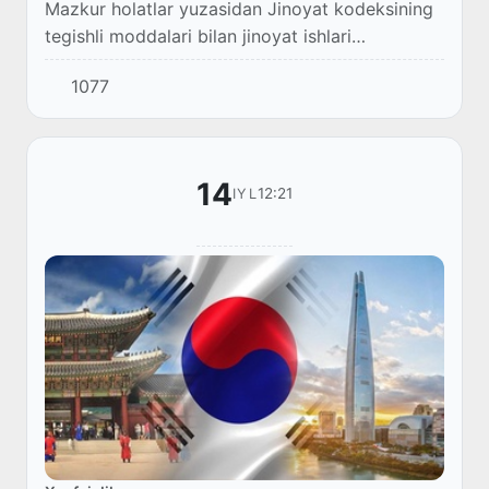
Mazkur holatlar yuzasidan Jinoyat kodeksining
tegishli moddalari bilan jinoyat ishlari
qo‘zg‘atilib, tergov harakatlari olib borilmoqda.
1077
14
12:21
IYL