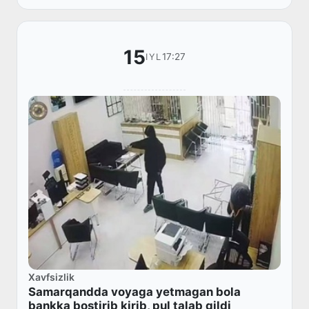
15
17:27
IYL
Xavfsizlik
Samarqandda voyaga yetmagan bola
bankka bostirib kirib, pul talab qildi