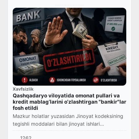
Xavfsizlik
Qashqadaryo viloyatida omonat pullari va
kredit mablag‘larini o‘zlashtirgan "bankir"lar
fosh etildi
Mazkur holatlar yuzasidan Jinoyat kodeksining
tegishli moddalari bilan jinoyat ishlari
qo‘zg‘atilib, tergov harakatlari olib borilmoqda.
1262