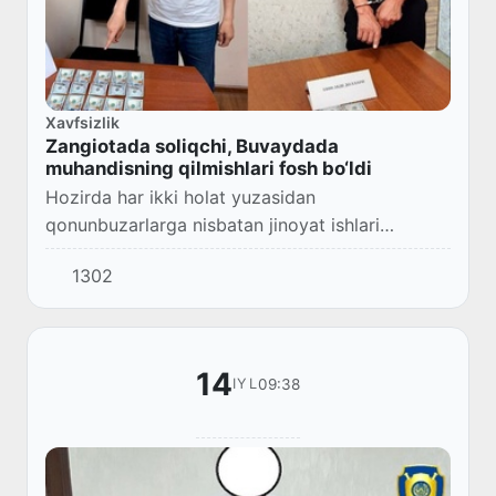
Xavfsizlik
Zangiotada soliqchi, Buvaydada
muhandisning qilmishlari fosh bo‘ldi
Hozirda har ikki holat yuzasidan
qonunbuzarlarga nisbatan jinoyat ishlari
qo‘zg‘atilib, tergov harakatlari olib borilmoqda.
1302
14
09:38
IYL