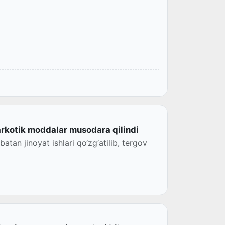
arkotik moddalar musodara qilindi
tan jinoyat ishlari qo‘zg‘atilib, tergov