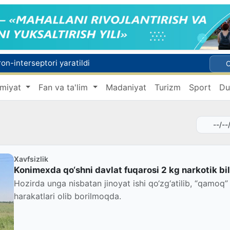
n-interseptori yaratildi
«Prezident Administratsiyasi toʻgʻrisida»gi konstitutsiyaviy qonun Senatga yuborildi
miyat
Fan va ta'lim
Madaniyat
Turizm
Sport
Du
ish tanlash yakunlanadi
Germaniyada og‘ir ahvolga tushgan vatandosh O‘zbekistonga qaytarildi
taqdiri
Xavfsizlik
Konimexda qo‘shni davlat fuqarosi 2 kg narkotik bil
Hozirda unga nisbatan jinoyat ishi qo‘zg‘atilib, “qamoq” 
harakatlari olib borilmoqda.