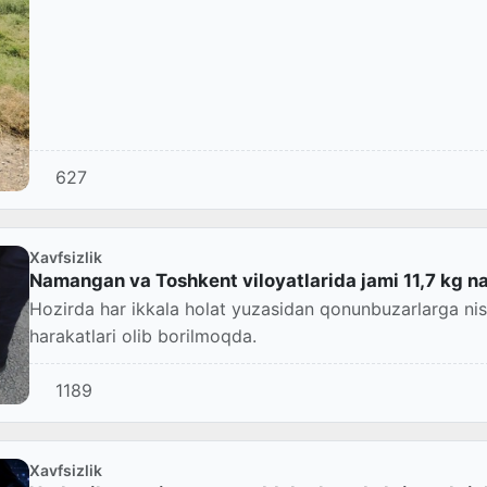
627
Xavfsizlik
Namangan va Toshkent viloyatlarida jami 11,7 kg n
Hozirda har ikkala holat yuzasidan qonunbuzarlarga nisba
harakatlari olib borilmoqda.
1189
Xavfsizlik