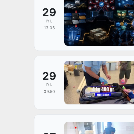
29
IYL
13:06
29
IYL
09:50