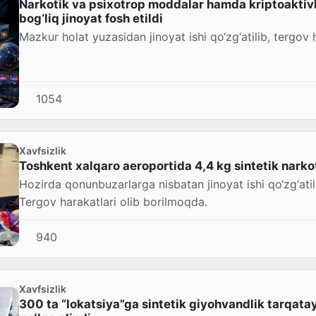
Narkotik va psixotrop moddalar hamda kriptoaktiv
bog‘liq jinoyat fosh etildi
Mazkur holat yuzasidan jinoyat ishi qo‘zg‘atilib, tergov 
1054
Xavfsizlik
Toshkent xalqaro aeroportida 4,4 kg sintetik narko
Hozirda qonunbuzarlarga nisbatan jinoyat ishi qo‘zg‘atili
Tergov harakatlari olib borilmoqda.
940
Xavfsizlik
300 ta “lokatsiya”ga sintetik giyohvandlik tarqa