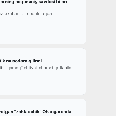
larning noqonuniy savdosi bilan
harakatlari olib borilmoqda.
tik musodara qilindi
b, “qamoq” ehtiyot chorasi qo‘llanildi.
tayotgan “zakladchik” Ohangaronda