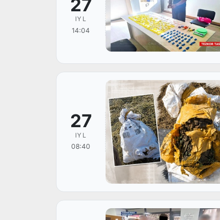
27
IYL
14:04
27
IYL
08:40