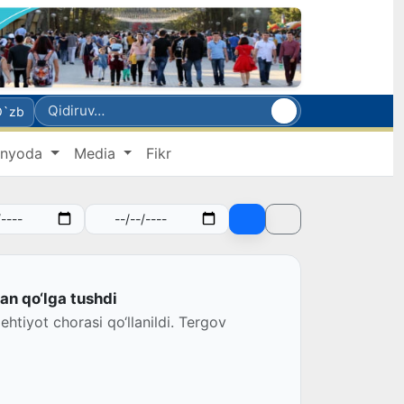
O`zb
nyoda
Media
Fikr
an qo‘lga tushdi
ehtiyot chorasi qo‘llanildi. Tergov