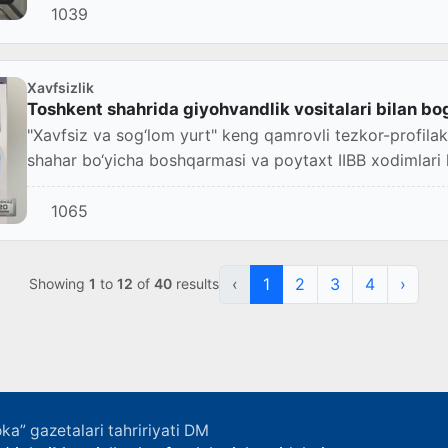
1039
Xavfsizlik
Toshkent shahrida giyohvandlik vositalari bilan bog‘
"Xavfsiz va sog‘lom yurt" keng qamrovli tezkor-profilak
shahar bo‘yicha boshqarmasi va poytaxt IIBB xodimlari 
1065
‹
1
2
3
4
›
Showing
1
to
12
of
40
results
ka” gazetalari tahririyati DM