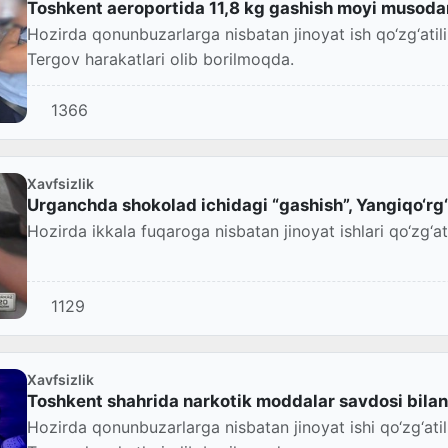
Toshkent aeroportida 11,8 kg gashish moyi musodar
Hozirda qonunbuzarlarga nisbatan jinoyat ish qo‘zg‘atilib
Tergov harakatlari olib borilmoqda.
1366
Xavfsizlik
Urganchda shokolad ichidagi “gashish”, Yangiqo‘rg
Hozirda ikkala fuqaroga nisbatan jinoyat ishlari qo‘zg‘at
1129
Xavfsizlik
Toshkent shahrida narkotik moddalar savdosi bilan 
Hozirda qonunbuzarlarga nisbatan jinoyat ishi qo‘zg‘atili