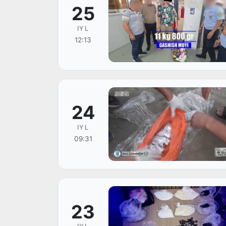
25
IYL
12:13
24
IYL
09:31
23