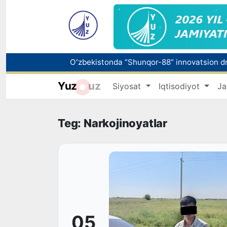
Oʻzbekistonda “Shunqor-88” innovatsion dro
Yuz
uz
Siyosat
Iqtisodiyot
Ja
Ertaga abituriyentlar uchun OTM va yo‘nal
Mahalla bankiri: raqamlar ortidagi insonlar 
Teg: Narkojinoyatlar
05