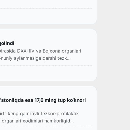
qolindi
oirasida DXX, IIV va Bojxona organlari
nuniy aylanmasiga qarshi tezk...
stonliqda esa 17,6 ming tup ko‘knori
rt” keng qamrovli tezkor-profilaktik
 organlari xodimlari hamkorligid...