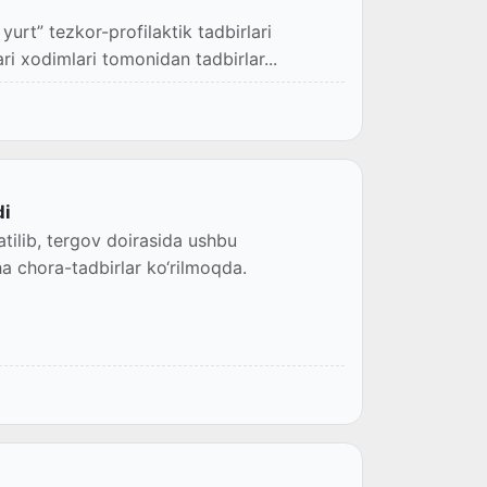
urt” tezkor-profilaktik tadbirlari
ri xodimlari tomonidan tadbirlar...
di
atilib, tergov doirasida ushbu
a chora-tadbirlar ko‘rilmoqda.