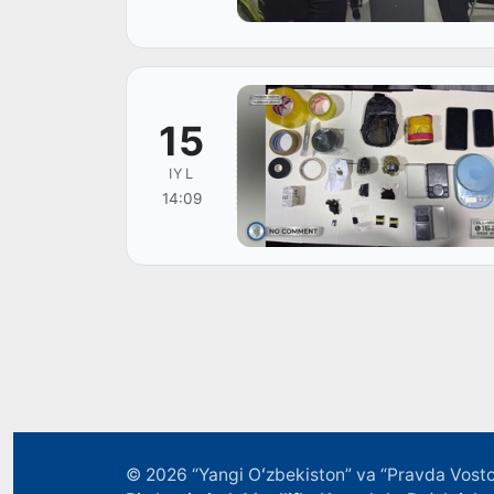
15
IYL
14:09
© 2026
“Yangi Oʻzbekiston” va “Pravda Vosto