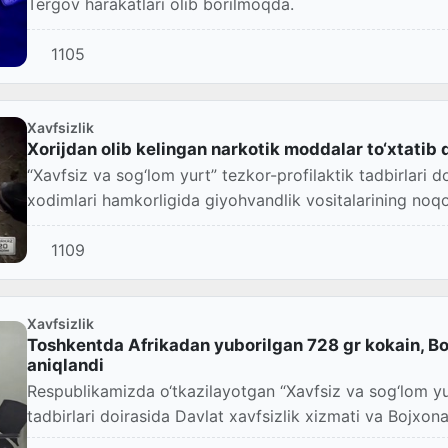
Tergov harakatlari olib borilmoqda.
1105
Xavfsizlik
Xorijdan olib kelingan narkotik moddalar to‘xtatib 
“Xavfsiz va sog‘lom yurt” tezkor-profilaktik tadbirlari d
xodimlari hamkorligida giyohvandlik vositalarining noqo
1109
Xavfsizlik
Toshkentda Afrikadan yuborilgan 728 gr kokain, Bo‘
aniqlandi
Respublikamizda o‘tkazilayotgan “Xavfsiz va sog‘lom yu
tadbirlari doirasida Davlat xavfsizlik xizmati va Bojxona