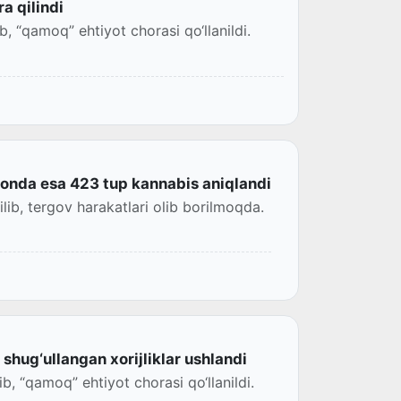
a qilindi
, “qamoq” ehtiyot chorasi qo‘llanildi.
‘onda esa 423 tup kannabis aniqlandi
ilib, tergov harakatlari olib borilmoqda.
shug‘ullangan xorijliklar ushlandi
b, “qamoq” ehtiyot chorasi qo‘llanildi.