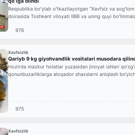
qoʻlga olindi
Respublika boʻylab oʻtkazilayotgan “Xavfsiz va sogʻlom y
doirasida Toshkent viloyati IIBB va uning quyi boʻlinmala
976
Xavfsizlik
Qariyb 9 kg giyohvandlik vositalari musodara qilin
Hozirda mazkur holatlar yuzasidan jinoyat ishlari qo‘zg‘
qonunbuzarliklarga aloqador shaxslarni aniqlash bo‘yich
975
Xavfsizlik