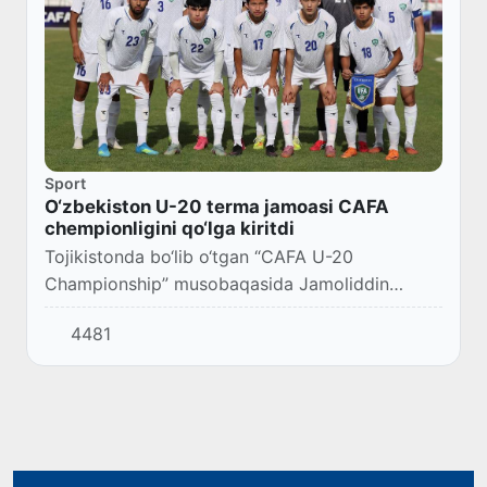
Sport
O‘zbekiston U-20 terma jamoasi CAFA
chempionligini qo‘lga kiritdi
Tojikistonda bo‘lib o‘tgan “CAFA U-20
Championship” musobaqasida Jamoliddin
Rahmatullaev boshchiligidagi O‘zbekiston U-20
4481
terma jamoasi bosh sovrinni qo‘lga kiritdi.