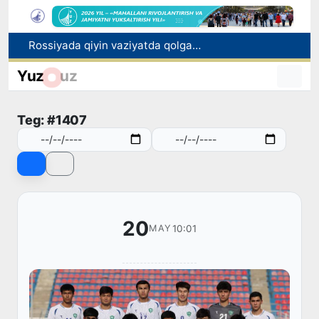
Rossiyada qiyin vaziyatda qolgan yuzlab o‘zbekistonliklar ortga qaytarildi
2030 yilgacha xavfli chiqindilarni qayta ishlash darajasi 20 foizga yetkaziladi
Yuz
uz
Oʻzbekiston ilk bor Xalqaro informatika olimpiadasi — IOI 2026ga mezbonlik qiladi
Toshkentda PPX inspektori 13 yoshli bolani qutqarib qoldi
Teg: #1407
Oʻzbekistonda Barqaror rivojlanish maqsadlari oyligiga start berildi
20
10:01
MAY