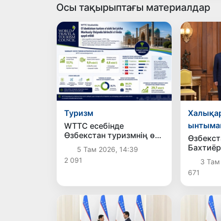
Осы тақырыптағы материалдар
Туризм
Халықа
ынтыма
WTTC есебінде
Өзбекстан туризмнің өсу
Өзбекст
қарқыны бойынша
Бахтиёр
5 Там 2026, 14:39
Орталық Азияда бірінші
Үндіста
2 091
3 Там
орынға шықты
екіжақт
671
байланы
мәселел