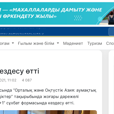
Мүмкіндігі шектеулі талапкерлерге қабылдау емтихандарында қосымша уақыт беріледі
 жүк пойызы жөнелтілді
оғам
Ғылым және білім
Мәдениет
Туризм
Спо
Адам саудасынан зардап шеккен азаматтар әлеуметтік қызметтермен қамтылады
би дүниеге келді?
WTTC есебінде Өзбекстан туризмнің өсу қарқыны бойынша Орталық Азияда бірінші орынға шықты
ездесу өтті
021, 11:02
4 087
сында “Орталық және Оңтүстік Азия: аумақтық
діктер” тақырыбында жоғары дәрежелі
1” сұхбат формасында кездесу өтті.