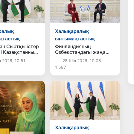
ралық
Халықаралық
қтастық
ынтымақтастық
ан Сыртқы істер
Финляндияның
і Қазақстанның
Өзбекстандағы жаңа
шісінен сенім
елшісі аккредитациядан
 2026, 10:51
28 Шіл 2026, 10:08
аларының
өтті
1 587
лерін
ады
Халықаралық