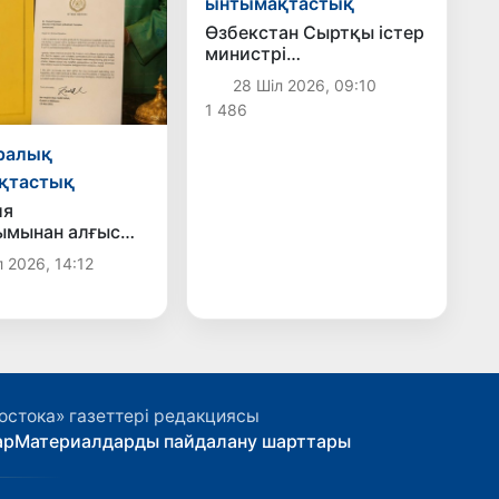
ынтымақтастық
Өзбекстан Сыртқы істер
министрі
Португалияның жаңа
28 Шіл 2026, 09:10
елшісінің сенім
1 486
грамоталарын
қабылдады
ралық
қтастық
ия
ымынан алғыс
 2026, 14:12
остока» газеттері редакциясы
ар
Материалдарды пайдалану шарттары