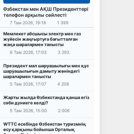
Өзбекстан мен АҚШ Президенттері
телефон арқылы сөйлесті
7 Там 2026, 19:18
1 399
Мемлекет абсшысы электр мен газ
жүйесін жаңғыртуға бағытталған
жаңа шаралармен танысты
6 Там 2026, 17:03
3 293
Президент мал шаруашылығы мен құс
шаруашылығын дамыту жөніндегі
шаралармен танысты
5 Там 2026, 17:07
4 208
Жарты жылда Өзбекстанда қанша егіз
сәби дүниеге келді?
5 Там 2026, 15:00
2 006
WTTC есебінде Өзбекстан туризмнің
өсу қарқыны бойынша Орталық