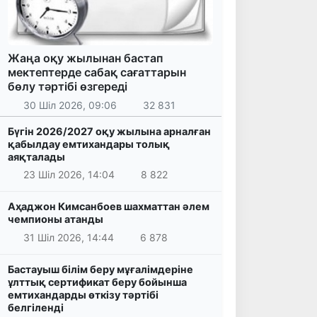
Жаңа оқу жылынан бастап
мектептерде сабақ сағаттарын
бөлу тәртібі өзгереді
30 Шіл 2026, 09:06
32 831
Бүгін 2026/2027 оқу жылына арналған
қабылдау емтихандары толық
аяқталады
23 Шіл 2026, 14:04
8 822
Аҳаджон Кимсанбоев шахматтан әлем
чемпионы атанды
31 Шіл 2026, 14:44
6 878
Бастауыш білім беру мұғалімдеріне
ұлттық сертификат беру бойынша
емтихандарды өткізу тәртібі
белгіленді