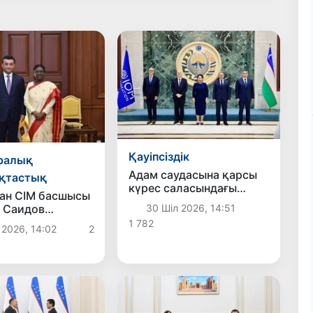
Қауіпсіздік
ралық
Адам саудасына қарсы
қтастық
күрес саласындағы
ан СІМ басшысы
ұлттық және аймақтық
 Саидов
30 Шіл 2026, 14:51
ынтымақтастықтың
н Президентімен
1 782
жаңа басым бағыттары
 2026, 14:02
2
ы
белгіленді
старды нығайту
ерін талқылады