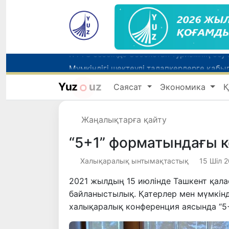
Беларусьтен Өзбекстанға екінші тікелей
Yuz
uz
Саясат
Экономика
Қ
Жарты жылда Өзбекстанда қанша егіз сә
Жаңалықтарға қайту
“5+1” форматындағы к
Халықаралық ынтымақтастық
15 Шіл 2
2021 жылдың 15 июлінде Ташкент қала
байланыстылық. Қатерлер мен мүмкін
халықаралық конференция аясында “5+