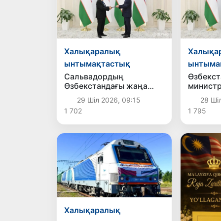
Халықаралық
Халықа
ынтымақтастық
ынтыма
Сальвадордың
Өзбекст
Өзбекстандағы жаңа
министр
елшісі аккредитациядан
жаңа ел
29 Шіл 2026, 09:15
28 Шіл
өтті
грамот
1 702
1 795
көшірме
қабылд
Халықаралық