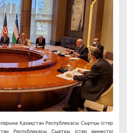
яларына Қазақстан Республикасы Сыртқы істер
стан Республикасы Сыртқы істер министрі