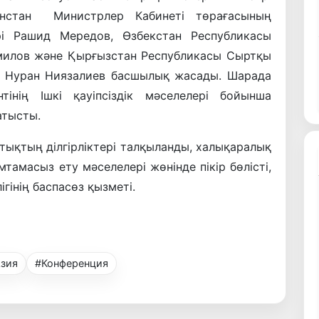
енстан Министрлер Кабинеті төрағасының
і Рашид Мередов, Өзбекстан Республикасы
амилов және Қырғызстан Республикасы Сыртқы
ры Нуран Ниязалиев басшылық жасады. Шарада
нің Ішкі қауіпсіздік мәселелері бойынша
атысты.
ықтың ділгірліктері талқыланды, халықаралық
мтамасыз ету мәселелері жөнінде пікір бөлісті,
гінің баспасөз қызметі.
зия
#Конференция