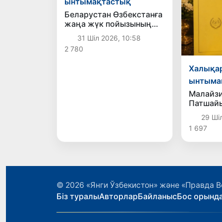
ынтымақтастық
Беларустан Өзбекстанға
жаңа жүк пойызының
қатынауы жолға
31 Шіл 2026, 10:58
қойылды
2 780
Халықа
ынтыма
Малайз
Патшай
хат
29 Шіл
1 697
© 2026
«Янги Ўзбекистон» және «Правда В
Біз туралы
Авторлар
Байланыс
Бос орынд