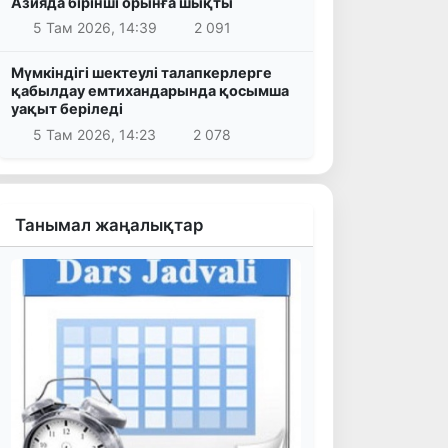
Азияда бірінші орынға шықты
5 Там 2026, 14:39
2 091
Мүмкіндігі шектеулі талапкерлерге
қабылдау емтихандарында қосымша
уақыт беріледі
5 Там 2026, 14:23
2 078
Танымал жаңалықтар