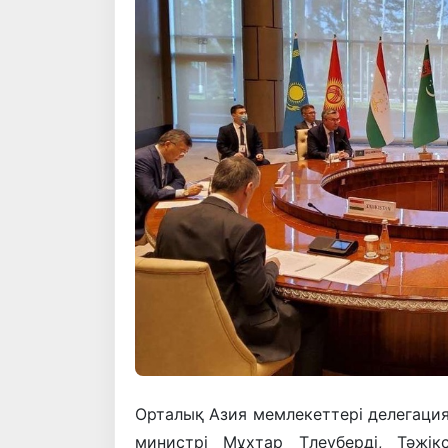
Орталық Азия мемлекеттері делегаци
министрі Мұхтар Тлеуберді, Тәжік