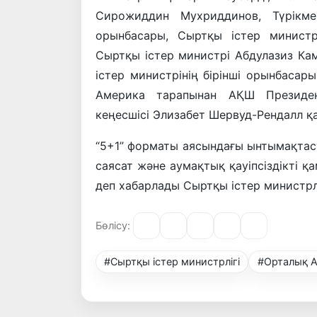
Сирожиддин Мухриддинов, Түрікм
орынбасары, Сыртқы істер министр
Сыртқы істер министрі Абдулазиз К
істер министрінің бірінші орынбаса
Америка тарапынан АҚШ Президенті
кеңесшісі Элизабет Шервуд-Рендалл қ
“5+1” форматы аясындағы ынтымақтаст
саясат және аумақтық қауіпсіздікті қа
деп хабарлады Сыртқы істер министрлі
Бөлісу:
#Сыртқы істер министрлігі
#Орталық А