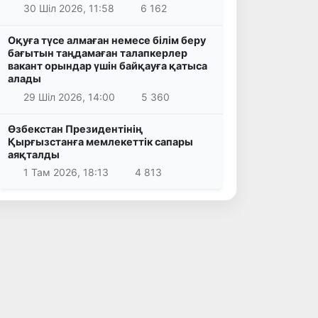
30 Шіл 2026, 11:58
6 162
Оқуға түсе алмаған немесе білім беру
бағытын таңдамаған талапкерлер
вакант орындар үшін байқауға қатыса
алады
29 Шіл 2026, 14:00
5 360
Өзбекстан Президентінің
Қырғызстанға мемлекеттік сапары
аяқталды
1 Там 2026, 18:13
4 813