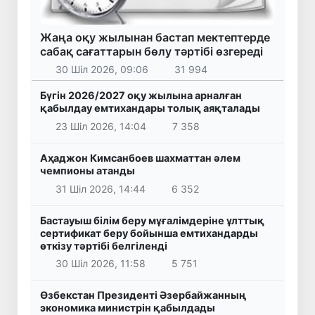
Жаңа оқу жылынан бастап мектептерде
сабақ сағаттарын бөлу тәртібі өзгереді
30 Шіл 2026, 09:06
31 994
Бүгін 2026/2027 оқу жылына арналған
қабылдау емтихандары толық аяқталады
23 Шіл 2026, 14:04
7 358
Аҳаджон Кимсанбоев шахматтан әлем
чемпионы атанды
31 Шіл 2026, 14:44
6 352
Бастауыш білім беру мұғалімдеріне ұлттық
сертификат беру бойынша емтихандарды
өткізу тәртібі белгіленді
30 Шіл 2026, 11:58
5 751
Өзбекстан Президенті Әзербайжанның
экономика министрін қабылдады