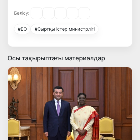
Бөлісу:
#ЕО
#Сыртқы істер министрлігі
Осы тақырыптағы материалдар