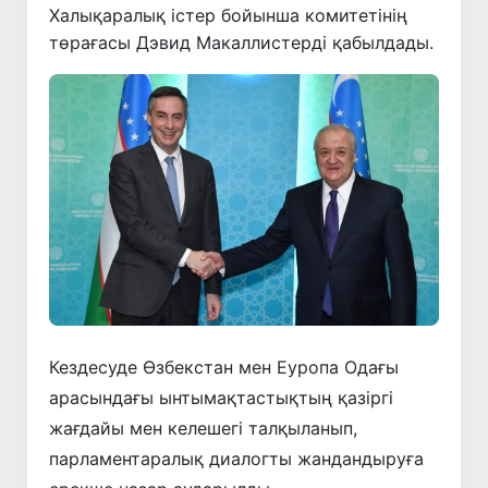
Халықаралық істер бойынша комитетінің
төрағасы Дэвид Макаллистерді қабылдады.
Кездесуде Өзбекстан мен Еуропа Одағы
арасындағы ынтымақтастықтың қазіргі
жағдайы мен келешегі талқыланып,
парламентаралық диалогты жандандыруға