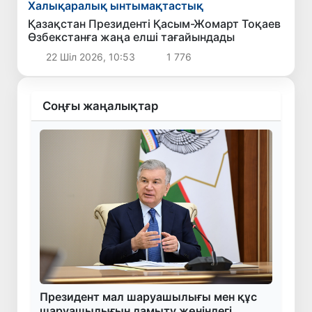
Халықаралық ынтымақтастық
Қазақстан Президенті Қасым-Жомарт Тоқаев
Өзбекстанға жаңа елші тағайындады
22 Шіл 2026, 10:53
1 776
Соңғы жаңалықтар
Президент мал шаруашылығы мен құс
шаруашылығын дамыту жөніндегі