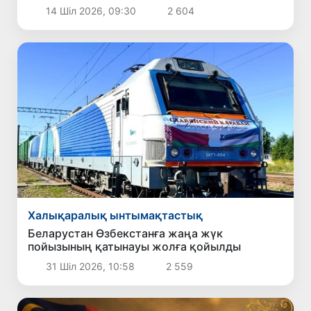
14 Шіл 2026, 09:30
2 604
Халықаралық ынтымақтастық
Беларустан Өзбекстанға жаңа жүк
пойызының қатынауы жолға қойылды
31 Шіл 2026, 10:58
2 559