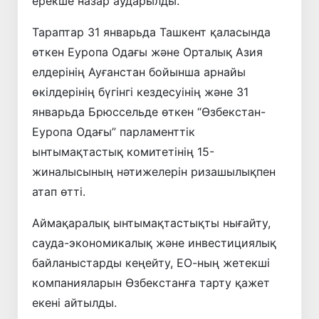
ерекше назар аударылды.
Тараптар 31 январьда Ташкент қаласында
өткен Еуропа Одағы және Орталық Азия
елдерінің Ауғанстан бойынша арнайы
өкілдерінің бүгінгі кездесуінің және 31
январьда Брюссельде өткен “Өзбекстан-
Еуропа Одағы” парламенттік
ынтымақтастық комитетінің 15-
жиналысының нәтижелерін ризашылықпен
атап өтті.
Аймақаралық ынтымақтастықты нығайту,
сауда-экономикалық және инвестициялық
байланыстарды кеңейту, ЕО-ның жетекші
компанияларын Өзбекстанға тарту қажет
екені айтылды.