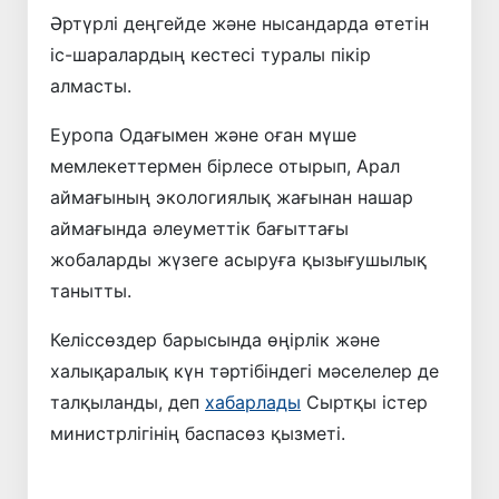
Әртүрлі деңгейде және нысандарда өтетін
іс-шаралардың кестесі туралы пікір
алмасты.
Еуропа Одағымен және оған мүше
мемлекеттермен бірлесе отырып, Арал
аймағының экологиялық жағынан нашар
аймағында әлеуметтік бағыттағы
жобаларды жүзеге асыруға қызығушылық
танытты.
Келіссөздер барысында өңірлік және
халықаралық күн тәртібіндегі мәселелер де
талқыланды, деп
хабарлады
Сыртқы істер
министрлігінің баспасөз қызметі.