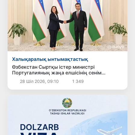
Халықаралық ынтымақтастық
Өзбекстан Сыртқы істер министрі
Португалияның жаңа елшісінің сенім
грамоталарын қабылдады
28 Шіл 2026, 09:10
1 349