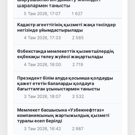
шаралармен танысты
5 Там 2026, 17:07
1 627
Кадастр агенттігінің қызметі жаңа тәсілдер
негізінде ұйымдастырылады
4 Там 2026, 17:33
2 585
Өзбекстанда мемлекеттік қызметшілердің
еңбекақы төлеу жүйесі жаңартылады
4 Там 2026, 16:00
2 719
Президент білім алуда қосымша қолдауды
қажет ететін балаларды қолдауға
бағытталған ұсыныстармен танысты
3 Там 2026, 18:07
3 532
Мемлекет басшысына «Узбекнефтгаз»
компаниясының жартыжылдық қызметі
туралы есеп берілді
3 Там 2026, 16:42
2 987