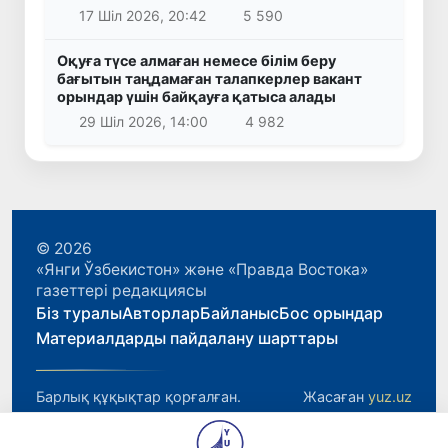
17 Шіл 2026, 20:42
5 590
Оқуға түсе алмаған немесе білім беру
бағытын таңдамаған талапкерлер вакант
орындар үшін байқауға қатыса алады
29 Шіл 2026, 14:00
4 982
© 2026
«Янги Ўзбекистон» және «Правда Востока»
газеттері редакциясы
Біз туралы
Авторлар
Байланыс
Бос орындар
Материалдарды пайдалану шарттары
Барлық құқықтар қорғалған.
Жасаған
yuz.uz