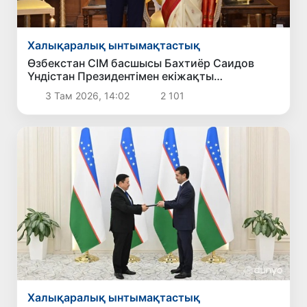
Халықаралық ынтымақтастық
Өзбекстан СІМ басшысы Бахтиёр Саидов
Үндістан Президентімен екіжақты
байланыстарды нығайту мәселелерін
3 Там 2026, 14:02
2 101
талқылады
Халықаралық ынтымақтастық