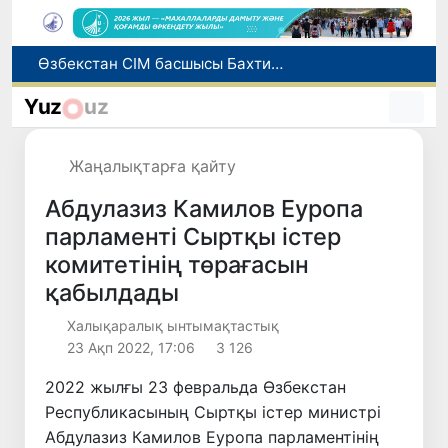
Грекияда өрт сөндіру тікұшақтарының соқтығысуынан екі адам қаза тапты
Әлемдік биржаларда мұнай бағасы төмендеді
Yuz
uz
Ұлттық сертификат емтиханына дәлелді себеппен қатыса алмағандарға төлем қайтарылады
1 тамыздан бастап сирек кездесетін жабайы жануарларды аулауға тыйым салынады
Жаңалықтарға қайту
Өзбекстан СІМ басшысы Бахтиёр Саидов Үндістан Президентімен екіжақты байланыстарды нығайту мәселелерін талқылады
Абдулазиз Камилов Еуропа
парламенті Сыртқы істер
комитетінің төрағасын
қабылдады
Халықаралық ынтымақтастық
23 Ақп 2022, 17:06
3 126
2022 жылғы 23 февральда Өзбекстан
Республикасының Сыртқы істер министрі
Абдулазиз Камилов Еуропа парламентінің