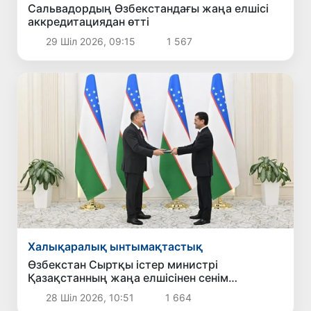
Сальвадордың Өзбекстандағы жаңа елшісі
аккредитациядан өтті
29 Шіл 2026, 09:15
1 567
Халықаралық ынтымақтастық
Өзбекстан Сыртқы істер министрі
Қазақстанның жаңа елшісінен сенім
грамоталарының көшірмелерін қабылдады
28 Шіл 2026, 10:51
1 664