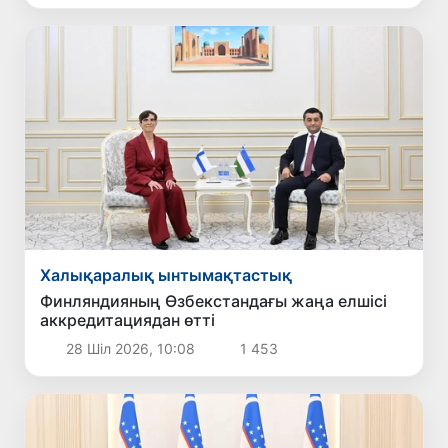
Халықаралық ынтымақтастық
Финляндияның Өзбекстандағы жаңа елшісі
аккредитациядан өтті
28 Шіл 2026, 10:08
1 453