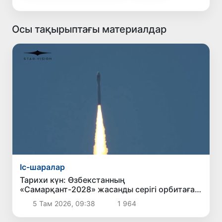
Осы тақырыптағы материалдар
Іс-шаралар
Тарихи күн: Өзбекстанның
«Самарқант-2028» жасанды серігі орбитаға
сәтті шығарылды
5 Там 2026, 09:38
1 964