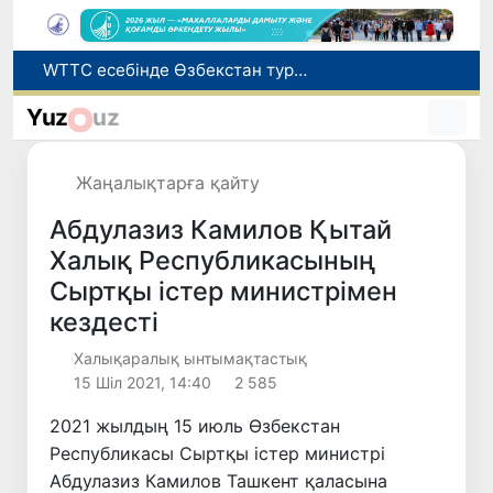
WTTC есебінде Өзбекстан туризмнің өсу қарқыны бойынша Орталық Азияда бірінші орынға шықты
Мүмкіндігі шектеулі талапкерлерге қабылдау емтихандарында қосымша уақыт беріледі
Yuz
uz
Беларусьтен Өзбекстанға екінші тікелей жүк пойызы жөнелтілді
Адам саудасынан зардап шеккен азаматтар әлеуметтік қызметтермен қамтылады
Жаңалықтарға қайту
Жарты жылда Өзбекстанда қанша егіз сәби дүниеге келді?
Абдулазиз Камилов Қытай
Халық Республикасының
Сыртқы істер министрімен
кездесті
Халықаралық ынтымақтастық
15 Шіл 2021, 14:40
2 585
2021 жылдың 15 июль Өзбекстан
Республикасы Сыртқы істер министрі
Абдулазиз Камилов Ташкент қаласына