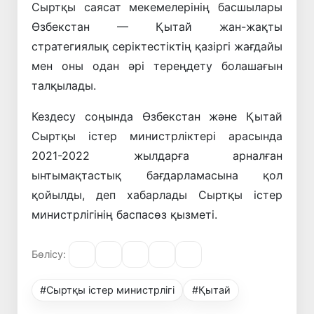
Сыртқы саясат мекемелерінің басшылары
Өзбекстан — Қытай жан-жақты
стратегиялық серіктестіктің қазіргі жағдайы
мен оны одан әрі тереңдету болашағын
талқылады.
Кездесу соңында Өзбекстан және Қытай
Сыртқы істер министрліктері арасында
2021-2022 жылдарға арналған
ынтымақтастық бағдарламасына қол
қойылды, деп хабарлады Сыртқы істер
министрлігінің баспасөз қызметі.
Бөлісу:
#Сыртқы істер министрлігі
#Қытай