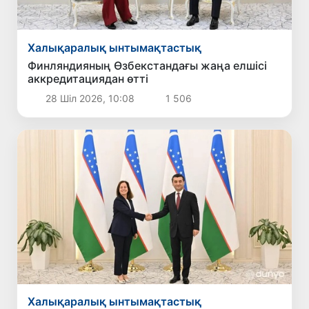
Халықаралық ынтымақтастық
Финляндияның Өзбекстандағы жаңа елшісі
аккредитациядан өтті
28 Шіл 2026, 10:08
1 506
Халықаралық ынтымақтастық