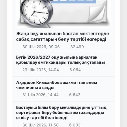
Жаңа оқу жылынан бастап мектептерде
сабақ сағаттарын бөлу тәртібі өзгереді
30 Шіл 2026, 09:06
32 490
Бүгін 2026/2027 оқу жылына арналған
қабылдау емтихандары толық аяқталады
23 Шіл 2026, 14:04
8 064
Аҳаджон Кимсанбоев шахматтан әлем
чемпионы атанды
31 Шіл 2026, 14:44
6 642
Бастауыш білім беру мұғалімдеріне ұлттық
сертификат беру бойынша емтихандарды
өткізу тәртібі белгіленді
30 Шіл 2026, 11:58
6 003