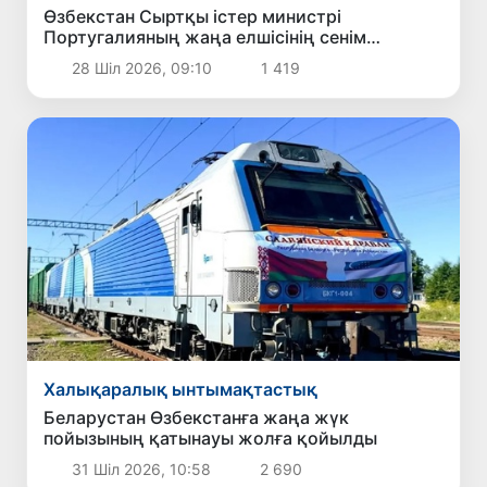
Өзбекстан Сыртқы істер министрі
Португалияның жаңа елшісінің сенім
грамоталарын қабылдады
28 Шіл 2026, 09:10
1 419
Халықаралық ынтымақтастық
Беларустан Өзбекстанға жаңа жүк
пойызының қатынауы жолға қойылды
31 Шіл 2026, 10:58
2 690