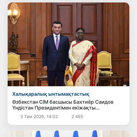
Халықаралық ынтымақтастық
Өзбекстан СІМ басшысы Бахтиёр Саидов
Үндістан Президентімен екіжақты
байланыстарды нығайту мәселелерін
3 Там 2026, 14:02
2 465
талқылады