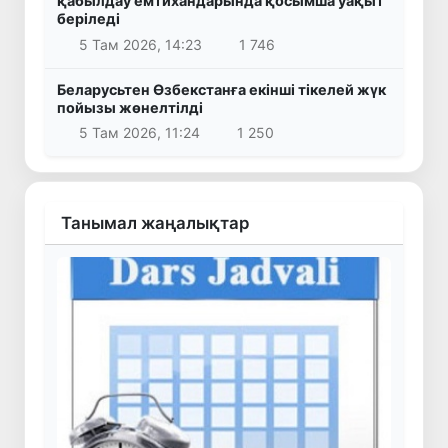
қабылдау емтихандарында қосымша уақыт
беріледі
5 Там 2026, 14:23
1 746
Беларусьтен Өзбекстанға екінші тікелей жүк
пойызы жөнелтілді
5 Там 2026, 11:24
1 250
Танымал жаңалықтар