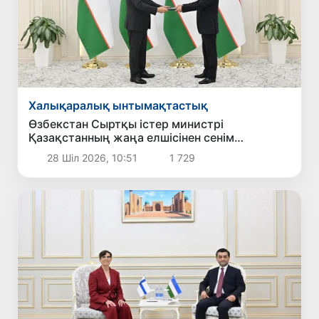
Халықаралық ынтымақтастық
Өзбекстан Сыртқы істер министрі
Қазақстанның жаңа елшісінен сенім
грамоталарының көшірмелерін қабылдады
28 Шіл 2026, 10:51
1 729