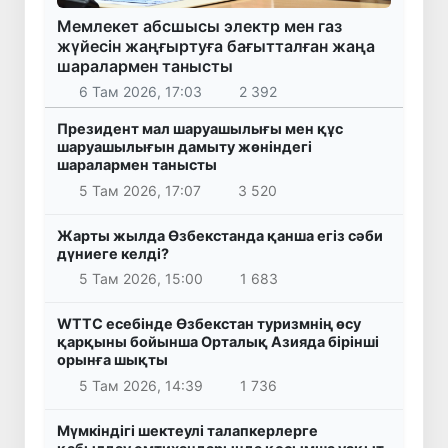
Мемлекет абсшысы электр мен газ
жүйесін жаңғыртуға бағытталған жаңа
шаралармен танысты
6 Там 2026, 17:03
2 392
Президент мал шаруашылығы мен құс
шаруашылығын дамыту жөніндегі
шаралармен танысты
5 Там 2026, 17:07
3 520
Жарты жылда Өзбекстанда қанша егіз сәби
дүниеге келді?
5 Там 2026, 15:00
1 683
WTTC есебінде Өзбекстан туризмнің өсу
қарқыны бойынша Орталық Азияда бірінші
орынға шықты
5 Там 2026, 14:39
1 736
Мүмкіндігі шектеулі талапкерлерге