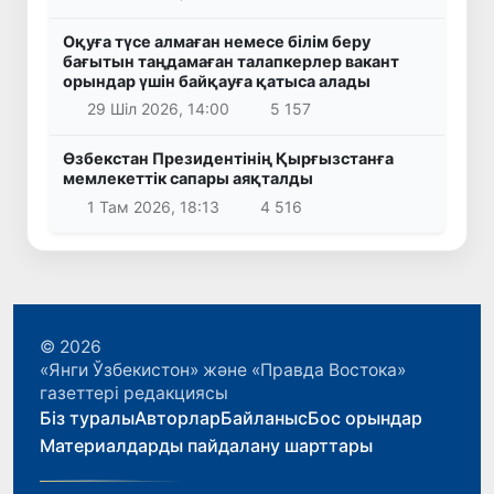
Оқуға түсе алмаған немесе білім беру
бағытын таңдамаған талапкерлер вакант
орындар үшін байқауға қатыса алады
29 Шіл 2026, 14:00
5 157
Өзбекстан Президентінің Қырғызстанға
мемлекеттік сапары аяқталды
1 Там 2026, 18:13
4 516
© 2026
«Янги Ўзбекистон» және «Правда Востока»
газеттері редакциясы
Біз туралы
Авторлар
Байланыс
Бос орындар
Материалдарды пайдалану шарттары