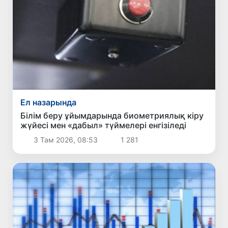
Ел назарында
Білім беру ұйымдарында биометриялық кіру
жүйесі мен «дабыл» түймелері енгізіледі
3 Там 2026, 08:53
1 281