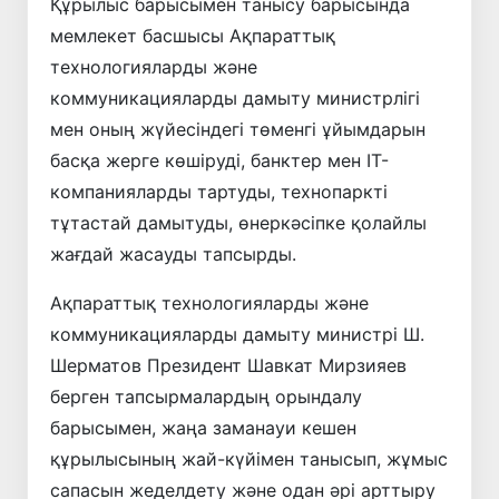
Құрылыс барысымен танысу барысында
мемлекет басшысы Ақпараттық
технологияларды және
коммуникацияларды дамыту министрлігі
мен оның жүйесіндегі төменгі ұйымдарын
басқа жерге көшіруді, банктер мен IT-
компанияларды тартуды, технопаркті
тұтастай дамытуды, өнеркәсіпке қолайлы
жағдай жасауды тапсырды.
Ақпараттық технологияларды және
коммуникацияларды дамыту министрі Ш.
Шерматов Президент Шавкат Мирзияев
берген тапсырмалардың орындалу
барысымен, жаңа заманауи кешен
құрылысының жай-күйімен танысып, жұмыс
сапасын жеделдету және одан әрі арттыру