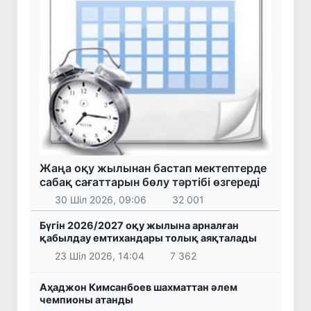
Жаңа оқу жылынан бастап мектептерде
сабақ сағаттарын бөлу тәртібі өзгереді
30 Шіл 2026, 09:06
32 001
Бүгін 2026/2027 оқу жылына арналған
қабылдау емтихандары толық аяқталады
23 Шіл 2026, 14:04
7 362
Аҳаджон Кимсанбоев шахматтан әлем
чемпионы атанды