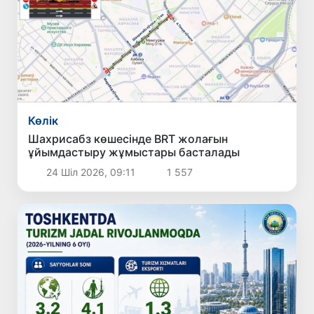
Көлік
Шахрисабз көшесінде BRT жолағын
ұйымдастыру жұмыстары басталады
24 Шіл 2026, 09:11
1 557