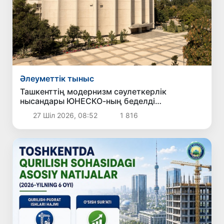
Әлеуметтік тыныс
Ташкенттің модернизм сәулеткерлік
нысандары ЮНЕСКО-ның беделді
Халықаралық тізіміне ресми түрде енгізілді
27 Шіл 2026, 08:52
1 816