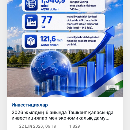
Инвестициялар
2026 жылдың 6 айында Ташкент қаласында
инвестициялар мен экономикалық даму
бағытында қол жеткізілген негізгі нәтижелер
22 Шіл 2026, 09:19
1 829
жарияландым