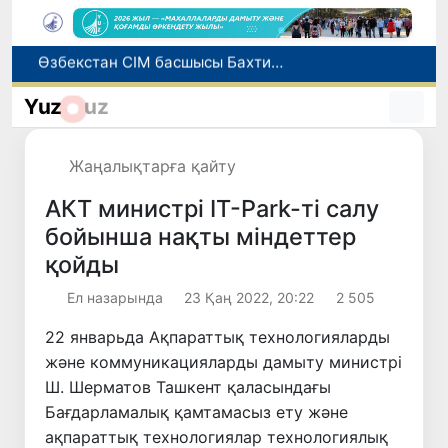
Грекияда өрт сөндіру тікұшақтарының соқтығысуынан екі адам қаза тапты
Әлемдік биржаларда мұнай бағасы төмендеді
Yuz
uz
Ұлттық сертификат емтиханына дәлелді себеппен қатыса алмағандарға төлем қайтарылады
1 тамыздан бастап сирек кездесетін жабайы жануарларды аулауға тыйым салынады
Жаңалықтарға қайту
Өзбекстан СІМ басшысы Бахтиёр Саидов Үндістан Президентімен екіжақты байланыстарды нығайту мәселелерін талқылады
АКТ министрі ІТ-Park-ті салу
бойынша нақты міндеттер
қойды
Ел назарында
23 Қаң 2022, 20:22
2 505
22 январьда Ақпараттық технологияларды
және коммуникацияларды дамыту министрі
Ш. Шерматов Ташкент қаласындағы
Бағдарламалық қамтамасыз ету және
ақпараттық технологиялар технологиялық