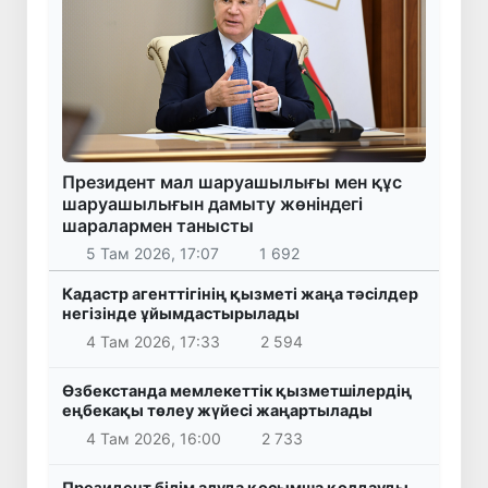
Президент мал шаруашылығы мен құс
шаруашылығын дамыту жөніндегі
шаралармен танысты
5 Там 2026, 17:07
1 692
Кадастр агенттігінің қызметі жаңа тәсілдер
негізінде ұйымдастырылады
4 Там 2026, 17:33
2 594
Өзбекстанда мемлекеттік қызметшілердің
еңбекақы төлеу жүйесі жаңартылады
4 Там 2026, 16:00
2 733
Президент білім алуда қосымша қолдауды