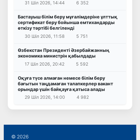
31 Шіл 2026, 14:44
6 352
Бастауыш білім беру мұғалімдеріне ұлттық
сертификат беру бойынша емтихандарды
өткізу тәртібі белгіленді
30 Шіл 2026, 11:58
5 751
Өзбекстан Президенті Әзербайжанның
экономика министрін қабылдады
17 Шіл 2026, 20:42
5 592
Оқуға түсе алмаған немесе білім беру
бағытын таңдамаған талапкерлер вакант
орындар үшін байқауға қатыса алады
29 Шіл 2026, 14:00
4 982
© 2026