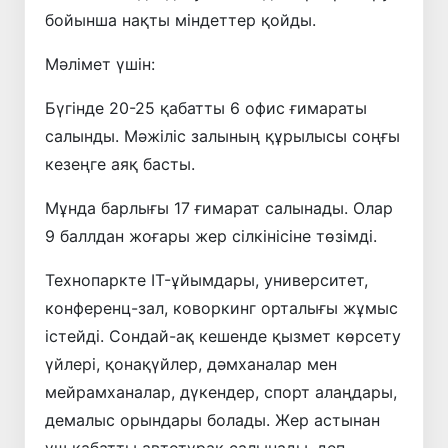
бойынша нақты міндеттер қойды.
Мәлімет үшін:
Бүгінде 20-25 қабатты 6 офис ғимараты
салынды. Мәжіліс залының құрылысы соңғы
кезеңге аяқ басты.
Мұнда барлығы 17 ғимарат салынады. Олар
9 баллдан жоғары жер сілкінісіне төзімді.
Технопаркте IT-ұйымдары, университет,
конференц-зал, коворкинг орталығы жұмыс
істейді. Сондай-ақ кешенде қызмет көрсету
үйлері, қонақүйлер, дәмханалар мен
мейрамханалар, дүкендер, спорт алаңдары,
демалыс орындары болады. Жер астынан
үш қабатты автотұрақ салынады, деп