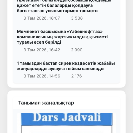
қажет ететін балаларды қолдауға
бағытталған ұсыныстармен танысты
3 Там 2026, 18:07
3 538
Мемлекет басшысына «Узбекнефтгаз»
компаниясының жартыжылдық қызметі
туралы есеп берілді
3 Там 2026, 16:42
2 990
1 тамыздан бастап сирек кездесетін жабайы
жануарларды аулауға тыйым салынады
3 Там 2026, 14:56
2 176
Танымал жаңалықтар