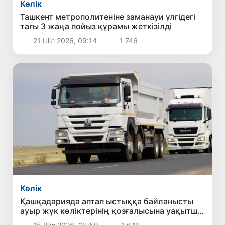
Көлік
Ташкент метрополитеніне заманауи үлгідегі
тағы 3 жаңа пойыз құрамы жеткізілді
21 Шіл 2026, 09:14
1 746
Көлік
Қашқадарияда аптап ыстыққа байланысты
ауыр жүк көліктерінің қозғалысына уақытша
шектеу енгізіледі