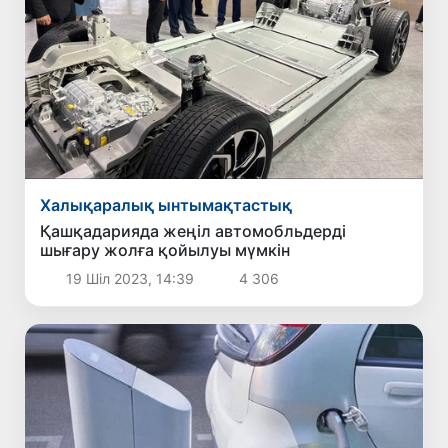
Халықаралық ынтымақтастық
Қашқадарияда жеңіл автомобльдерді
шығару жолға қойылуы мүмкін
19 Шіл 2023, 14:39
4 306