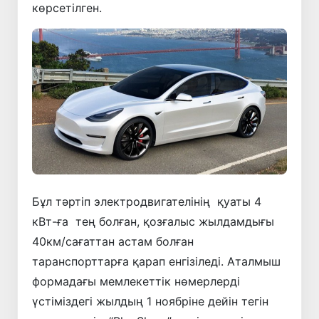
көрсетілген.
Бұл тәртіп электродвигателінің қуаты 4
кВт-ға тең болған, қозғалыс жылдамдығы
40км/сағаттан астам болған
таранспорттарға қарап енгізіледі. Аталмыш
формадағы мемлекеттік нөмерлерді
үстіміздегі жылдың 1 ноябріне дейін тегін