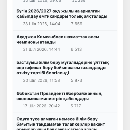
30 Шіл 2026, 09:06
32 288
Бүгін 2026/2027 оқу жылына арналған
қабылдау емтихандары толық аяқталады
23 Шіл 2026, 14:04
7 659
Аҳаджон Кимсанбоев шахматтан әлем
чемпионы атанды
31 Шіл 2026, 14:44
6 513
Бастауыш білім беру мұғалімдеріне ұлттық
сертификат беру бойынша емтихандарды
өткізу тәртібі белгіленді
30 Шіл 2026, 11:58
5 873
Өзбекстан Президенті Әзербайжанның
экономика министрін қабылдады
17 Шіл 2026, 20:42
5 717
Оқуға түсе алмаған немесе білім беру
бағытын таңдамаған талапкерлер вакант
орындар үшін байқауға қатыса алады