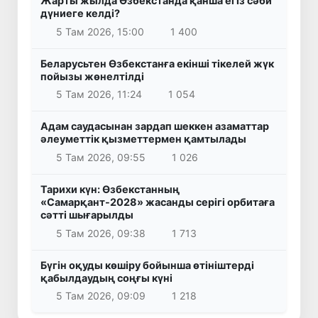
Жарты жылда Өзбекстанда қанша егіз сәби
дүниеге келді?
5 Там 2026, 15:00
1 400
Беларусьтен Өзбекстанға екінші тікелей жүк
пойызы жөнелтілді
5 Там 2026, 11:24
1 054
Адам саудасынан зардап шеккен азаматтар
әлеуметтік қызметтермен қамтылады
5 Там 2026, 09:55
1 026
Тарихи күн: Өзбекстанның
«Самарқант-2028» жасанды серігі орбитаға
сәтті шығарылды
5 Там 2026, 09:38
1 713
Бүгін оқуды көшіру бойынша өтініштерді
қабылдаудың соңғы күні
5 Там 2026, 09:09
1 218