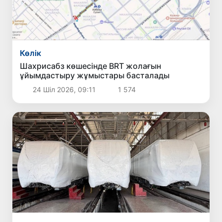
Көлік
Шахрисабз көшесінде BRT жолағын
ұйымдастыру жұмыстары басталады
24 Шіл 2026, 09:11
1 574