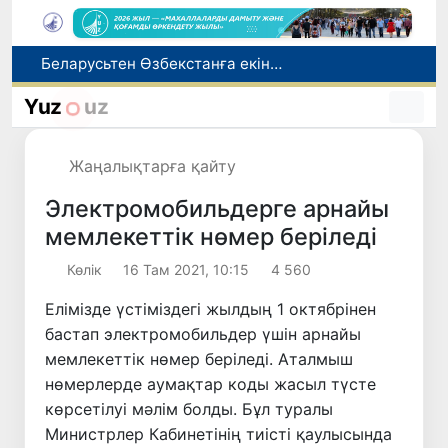
Адам саудасынан зардап шеккен азаматтар әлеуметтік қызметтермен қамтылады
Тарихи күн: Өзбекстанның «Самарқант-2028» жасанды серігі орбитаға сәтті шығарылды
Yuz
uz
Бүгін оқуды көшіру бойынша өтініштерді қабылдаудың соңғы күні
Жарты жылда Өзбекстанда қанша егіз сәби дүниеге келді?
Жаңалықтарға қайту
Беларусьтен Өзбекстанға екінші тікелей жүк пойызы жөнелтілді
Электромобильдерге арнайы
мемлекеттік нөмер беріледі
Көлік
16 Там 2021, 10:15
4 560
Елімізде үстіміздегі жылдың 1 октябрінен
бастап электромобильдер үшін арнайы
мемлекеттік нөмер беріледі. Аталмыш
нөмерлерде аумақтар коды жасыл түсте
көрсетілуі мәлім болды. Бұл туралы
Министрлер Кабинетінің тиісті қаулысында