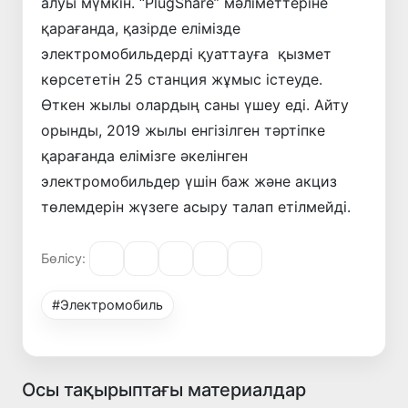
алуы мүмкін. “PlugShare” мәліметтеріне
қарағанда, қазірде елімізде
электромобильдерді қуаттауға қызмет
көрсететін 25 станция жұмыс істеуде.
Өткен жылы олардың саны үшеу еді. Айту
орынды, 2019 жылы енгізілген тәртіпке
қарағанда елімізге әкелінген
электромобильдер үшін баж және акциз
төлемдерін жүзеге асыру талап етілмейді.
Бөлісу:
#Электромобиль
Осы тақырыптағы материалдар