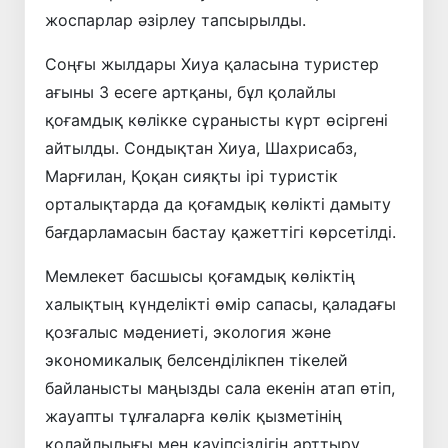
жоспарлар әзірлеу тапсырылды.
Соңғы жылдары Хиуа қаласына туристер
ағыны 3 есеге артқаны, бұл қолайлы
қоғамдық көлікке сұранысты күрт өсіргені
айтылды. Сондықтан Хиуа, Шахрисабз,
Марғилан, Қоқан сияқты ірі туристік
орталықтарда да қоғамдық көлікті дамыту
бағдарламасын бастау қажеттігі көрсетілді.
Мемлекет басшысы қоғамдық көліктің
халықтың күнделікті өмір сапасы, қаладағы
қозғалыс мәдениеті, экология және
экономикалық белсенділікпен тікелей
байланысты маңызды сала екенін атап өтіп,
жауапты тұлғаларға көлік қызметінің
қолайлылығы мен қауіпсіздігін арттыру,