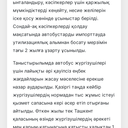
ынталандыру, кәсіпкерлер үшін қаржылық
мүмкіндіктерді кеңейту, несие желілерін
іске қосу жөнінде ұсыныстар берілді.
Сондай-ақ кәсіпкерлерді қолдау
мақсатында автобустарды импорттауда
утилизациялық алымнан босату мерзімін
тағы 2 жылға ұзарту ұсынылды.
Таныстырылымда автобус жүргізушілері
үшін лайықты әрі қауіпсіз еңбек
жағдайларын жасау мәселесіне ерекше
назар аударылды. Қазіргі таңда кейбір
жүргізушілердің нормадан тыс жұмыс істеуі
қызмет сапасына кері әсер етіп отырғаны
айтылды. Өткен жылы тек Ташкент
қаласының өзінде жүргізушілердің әрекеті
мен қарым-қатынасына қатысты халықтан 1