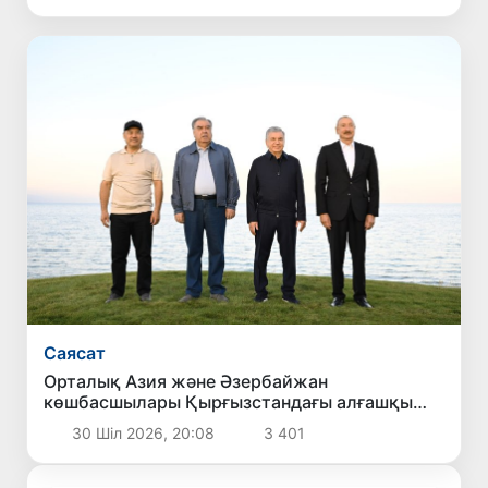
Саясат
Орталық Азия және Әзербайжан
көшбасшылары Қырғызстандағы алғашқы
халықаралық деңгейдегі гольф клубының
30 Шіл 2026, 20:08
3 401
ашылуына қатысты