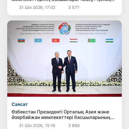
үйінің ашылу рәсіміне қатысты
31 Шіл 2026, 17:02
3 577
Саясат
Өзбекстан Президенті Орталық Азия және
Әзербайжан мемлекеттері басшыларының
бейресми кездесуіне қатысты
31 Шіл 2026, 15:16
3 886