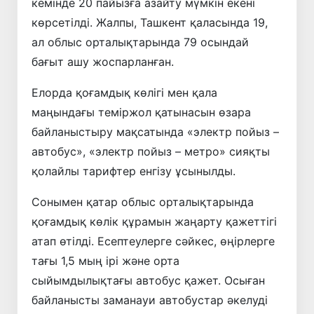
кемінде 20 пайызға азайту мүмкін екені
көрсетілді. Жалпы, Ташкент қаласында 19,
ал облыс орталықтарында 79 осындай
бағыт ашу жоспарланған.
Елорда қоғамдық көлігі мен қала
маңындағы теміржол қатынасын өзара
байланыстыру мақсатында «электр пойыз –
автобус», «электр пойыз – метро» сияқты
қолайлы тарифтер енгізу ұсынылды.
Сонымен қатар облыс орталықтарында
қоғамдық көлік құрамын жаңарту қажеттігі
атап өтілді. Есептеулерге сәйкес, өңірлерге
тағы 1,5 мың ірі және орта
сыйымдылықтағы автобус қажет. Осыған
байланысты заманауи автобустар әкелуді