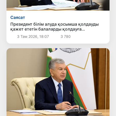
Саясат
Президент білім алуда қосымша қолдауды
қажет ететін балаларды қолдауға
бағытталған ұсыныстармен танысты
3 Там 2026, 18:07
3 780