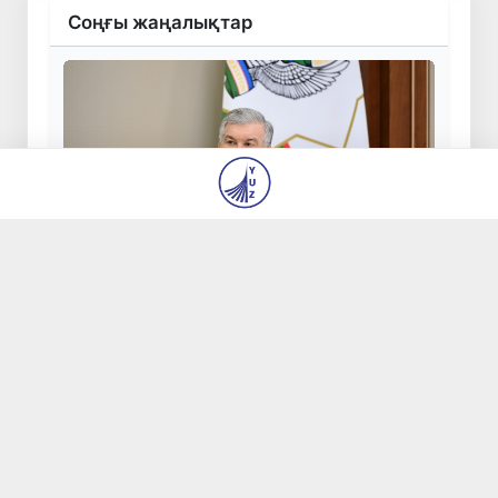
Соңғы жаңалықтар
Президент мал шаруашылығы мен құс
шаруашылығын дамыту жөніндегі
шаралармен танысты
5 Там 2026, 17:07
2 529
Жарты жылда Өзбекстанда қанша егіз сәби
дүниеге келді?
5 Там 2026, 15:00
1 313