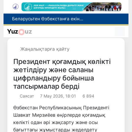
Адам саудасынан зардап шеккен азаматтар әлеуметтік қызметтермен қамтылады
Тарихи күн: Өзбекстанның «Самарқант-2028» жасанды серігі орбитаға сәтті шығарылды
Yuz
uz
Бүгін оқуды көшіру бойынша өтініштерді қабылдаудың соңғы күні
Жарты жылда Өзбекстанда қанша егіз сәби дүниеге келді?
Жаңалықтарға қайту
Беларусьтен Өзбекстанға екінші тікелей жүк пойызы жөнелтілді
Президент қоғамдық көлікті
жетілдіру және саланы
цифрландыру бойынша
тапсырмалар берді
Саясат
7 Мау 2026, 18:01
6 894
Өзбекстан Республикасының Президенті
Шавкат Мирзиёев өңірлерде қоғамдық
көлікті одан әрі жақсарту және осы
бағыттағы жұмыстарды жеделдету