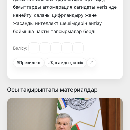
бағыттарды агломерация қағидаты негізінде
кеңейту, саланы цифрландыру және
жасанды интеллект шешімдерін енгізу
бойынша нақты тапсырмалар берді.
Бөлісу:
#Президент
#Қоғамдық көлік
#
Осы тақырыптағы материалдар