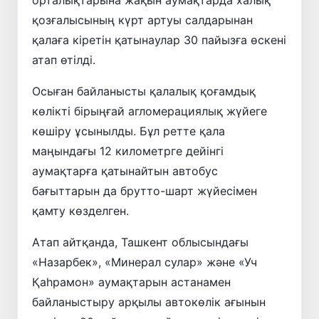
орталықтарына жақын аумақтарда халық
қозғалысының күрт артуы салдарынан
қалаға кіретін қатынаулар 30 пайызға өскені
атап өтілді.
Осыған байланысты қалалық қоғамдық
көлікті бірыңғай агломерациялық жүйеге
көшіру ұсынылды. Бұл ретте қала
маңындағы 12 километрге дейінгі
аумақтарға қатынайтын автобус
бағыттарын да брутто-шарт жүйесімен
қамту көзделген.
Атап айтқанда, Ташкент облысындағы
«Назарбек», «Минерал сулар» және «Уч
Қаһрамон» аумақтарын астанамен
байланыстыру арқылы автокөлік ағынын