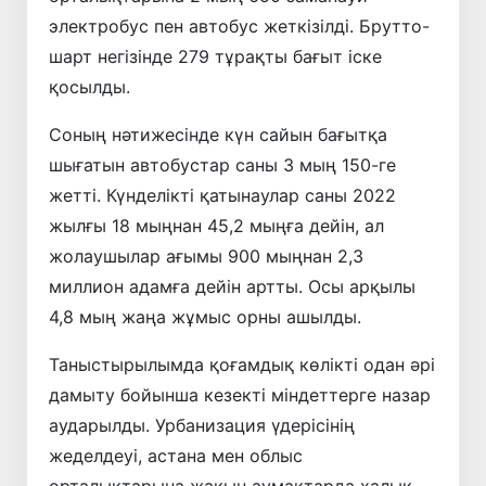
электробус пен автобус жеткізілді. Брутто-
шарт негізінде 279 тұрақты бағыт іске
қосылды.
Соның нәтижесінде күн сайын бағытқа
шығатын автобустар саны 3 мың 150-ге
жетті. Күнделікті қатынаулар саны 2022
жылғы 18 мыңнан 45,2 мыңға дейін, ал
жолаушылар ағымы 900 мыңнан 2,3
миллион адамға дейін артты. Осы арқылы
4,8 мың жаңа жұмыс орны ашылды.
Таныстырылымда қоғамдық көлікті одан әрі
дамыту бойынша кезекті міндеттерге назар
аударылды. Урбанизация үдерісінің
жеделдеуі, астана мен облыс