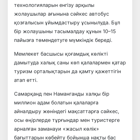
технологияларын енгізу арқылы
жолаушылар ағынына сәйкес автобус
қозғалысын ұйымдастыру ұсынылуда. Бұл
бір жолаушыны тасымалдау құнын 10–15
пайызға төмендетуге мүмкіндік береді.
Мемлекет басшысы қоғамдық көлікті
дамытуда халық саны көп қалалармен қатар
туризм орталықтарын да қамту қажеттігін
атап өтті.
Самарқанд пен Наманганды халқы бір
миллион адам болатын қалаларға
айналдыру жөніндегі мақсаттарға сәйкес,
осы өңірлерде тұрғындар мен туристерге
арналған заманауи «жасыл көлік»
бағыттарын көбейту бойынша нақты бас