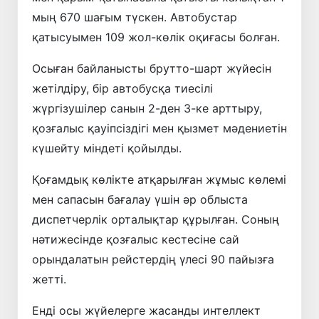
мың 670 шағым түскен. Автобустар
қатысуымен 109 жол-көлік оқиғасы болған.
Осыған байланысты брутто-шарт жүйесін
жетілдіру, бір автобусқа тиесілі
жүргізушілер санын 2-ден 3-ке арттыру,
қозғалыс қауіпсіздігі мен қызмет мәдениетін
күшейту міндеті қойылды.
Қоғамдық көлікте атқарылған жұмыс көлемі
мен сапасын бағалау үшін әр облыста
диспетчерлік орталықтар құрылған. Соның
нәтижесінде қозғалыс кестесіне сай
орындалатын рейстердің үлесі 90 пайызға
жетті.
Енді осы жүйелерге жасанды интеллект