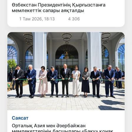
Өзбекстан Президентінің Қырғызстанға
мемлекеттік сапары аяқталды
1 Там 2026, 18:13
4 306
Саясат
Орталық Азия мен Әзербайжан
мемлекеттерінің басшылары «Баку» қонақ