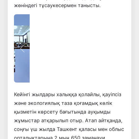
жөніндегі тұсаукесермен танысты.
Алдыңғы
Келесі
Кейінгі жылдары халыққа қолайлы, қауіпсіз
және экологиялық таза қоғамдық көлік
қызметін көрсету бағытында ауқымды
жұмыстар атқарылып отыр. Атап айтқанда,
соңғы үш жылда Ташкент қаласы мен облыс
орталықтарына 2 мың 650 заманауи