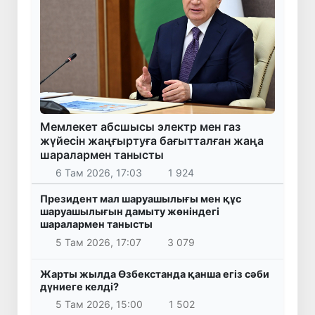
Мемлекет абсшысы электр мен газ
жүйесін жаңғыртуға бағытталған жаңа
шаралармен танысты
6 Там 2026, 17:03
1 924
Президент мал шаруашылығы мен құс
шаруашылығын дамыту жөніндегі
шаралармен танысты
5 Там 2026, 17:07
3 079
Жарты жылда Өзбекстанда қанша егіз сәби
дүниеге келді?
5 Там 2026, 15:00
1 502