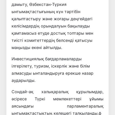
дамыту, Өзбекстан-Түркия
ынтымақтастығының күн тәртібін
қалыптастыру және жоғары деңгейдегі
келісімдердің орындалуын бақылауды
қамтамасыз етуде достық топтары мен
тиісті комитеттердің белсенді қатысуы
маңызды екені айтылды.
Инвестициялық бағдарламаларды
ілгерілету, туризм, іскерлік және білім
алмасуды ынталандыруға ерекше назар
аударылды.
Сондай-ақ халықаралық құрылымдар,
әсіресе Түркі мемлекеттері ұйымы
аясындағы парламентаралық
ынтымақтастықтың келешегі талқыланды.ф