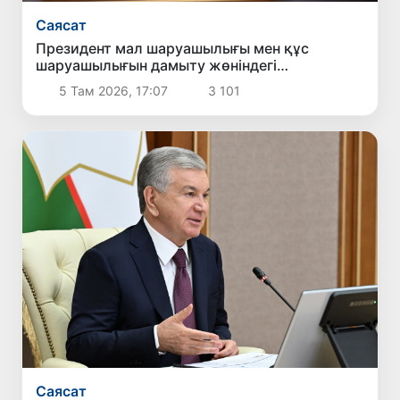
Саясат
Президент мал шаруашылығы мен құс
шаруашылығын дамыту жөніндегі
шаралармен танысты
5 Там 2026, 17:07
3 101
Саясат