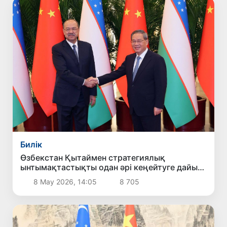
Билік
Өзбекстан Қытаймен стратегиялық
ынтымақтастықты одан әрі кеңейтуге дайын
екенін мәлімдеді
8 Мау 2026, 14:05
8 705