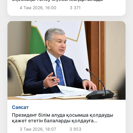
4 Там 2026, 16:00
3 371
Саясат
Президент білім алуда қосымша қолдауды
қажет ететін балаларды қолдауға
бағытталған ұсыныстармен танысты
3 Там 2026, 18:07
3 953