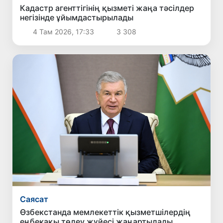
Кадастр агенттігінің қызметі жаңа тәсілдер
негізінде ұйымдастырылады
4 Там 2026, 17:33
3 308
Саясат
Өзбекстанда мемлекеттік қызметшілердің
еңбекақы төлеу жүйесі жаңартылады