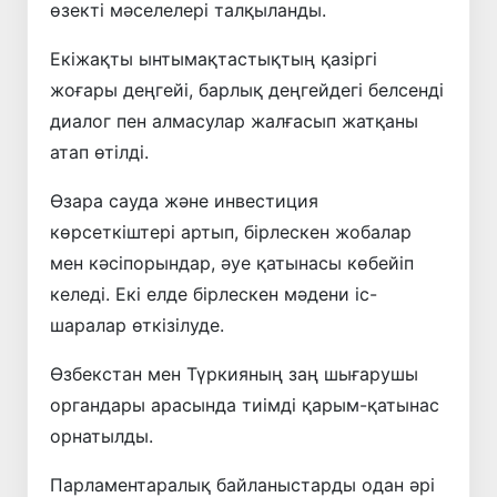
өзекті мәселелері талқыланды.
Екіжақты ынтымақтастықтың қазіргі
жоғары деңгейі, барлық деңгейдегі белсенді
диалог пен алмасулар жалғасып жатқаны
атап өтілді.
Өзара сауда және инвестиция
көрсеткіштері артып, бірлескен жобалар
мен кәсіпорындар, әуе қатынасы көбейіп
келеді. Екі елде бірлескен мәдени іс-
шаралар өткізілуде.
Өзбекстан мен Түркияның заң шығарушы
органдары арасында тиімді қарым-қатынас
орнатылды.
Парламентаралық байланыстарды одан әрі