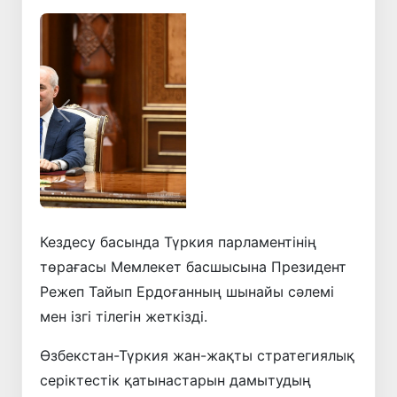
Алдыңғы
Келесі
Кездесу басында Түркия парламентінің
төрағасы Мемлекет басшысына Президент
Режеп Тайып Ердоғанның шынайы сәлемі
мен ізгі тілегін жеткізді.
Өзбекстан-Түркия жан-жақты стратегиялық
серіктестік қатынастарын дамытудың