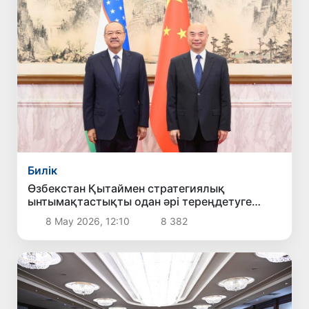
Билік
Өзбекстан Қытаймен стратегиялық
ынтымақтастықты одан әрі тереңдетуге
мүдделі екенін мәлімдеді
8 Мау 2026, 12:10
8 382