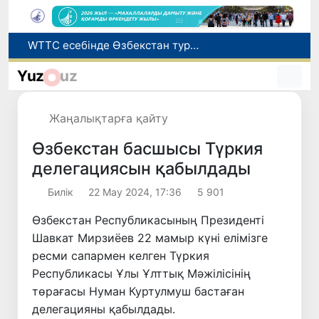
Мүмкіндігі шектеулі талапкерлерге қабылдау емтихандарында қосымша уақыт беріледі
Беларусьтен Өзбекстанға екінші тікелей жүк пойызы жөнелтілді
Yuz
uz
Адам саудасынан зардап шеккен азаматтар әлеуметтік қызметтермен қамтылады
Жарты жылда Өзбекстанда қанша егіз сәби дүниеге келді?
Жаңалықтарға қайту
WTTC есебінде Өзбекстан туризмнің өсу қарқыны бойынша Орталық Азияда бірінші орынға шықты
Өзбекстан басшысы Түркия
делегациясын қабылдады
Билік
22 Мау 2024, 17:36
5 901
Өзбекстан Республикасының Президенті
Шавкат Мирзиёев 22 мамыр күні елімізге
ресми сапармен келген Түркия
Республикасы Ұлы Ұлттық Мәжілісінің
төрағасы Нуман Куртулмуш бастаған
делегацияны қабылдады.