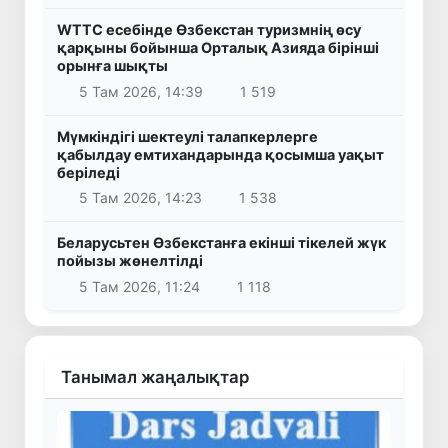
WTTC есебінде Өзбекстан туризмнің өсу
қарқыны бойынша Орталық Азияда бірінші
орынға шықты
5 Там 2026, 14:39
1 519
Мүмкіндігі шектеулі талапкерлерге
қабылдау емтихандарында қосымша уақыт
беріледі
5 Там 2026, 14:23
1 538
Беларусьтен Өзбекстанға екінші тікелей жүк
пойызы жөнелтілді
5 Там 2026, 11:24
1 118
Танымал жаңалықтар