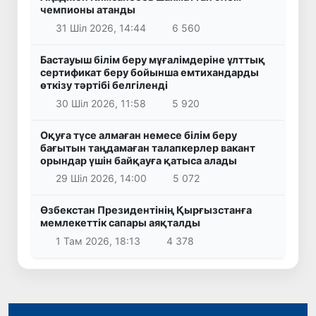
чемпионы атанды
31 Шіл 2026, 14:44
6 560
Бастауыш білім беру мұғалімдеріне ұлттық
сертификат беру бойынша емтихандарды
өткізу тәртібі белгіленді
30 Шіл 2026, 11:58
5 920
Оқуға түсе алмаған немесе білім беру
бағытын таңдамаған талапкерлер вакант
орындар үшін байқауға қатыса алады
29 Шіл 2026, 14:00
5 072
Өзбекстан Президентінің Қырғызстанға
мемлекеттік сапары аяқталды
1 Там 2026, 18:13
4 378