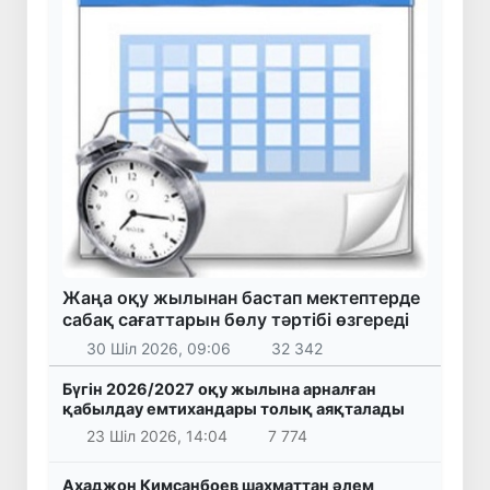
Жаңа оқу жылынан бастап мектептерде
сабақ сағаттарын бөлу тәртібі өзгереді
30 Шіл 2026, 09:06
32 342
Бүгін 2026/2027 оқу жылына арналған
қабылдау емтихандары толық аяқталады
23 Шіл 2026, 14:04
7 774
Аҳаджон Кимсанбоев шахматтан әлем