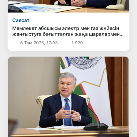
Саясат
Мемлекет абсшысы электр мен газ жүйесін
жаңғыртуға бағытталған жаңа шаралармен
танысты
6 Там 2026, 17:03
1 929