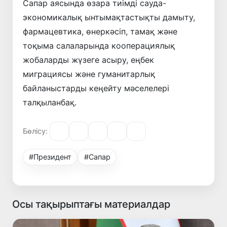
Сапар аясында өзара тиімді сауда-
экономикалық ынтымақтастықты дамыту,
фармацевтика, өнеркәсіп, тамақ және
тоқыма салаларында кооперациялық
жобаларды жүзеге асыру, еңбек
миграциясы және гуманитарлық
байланыстарды кеңейту мәселелері
талқыланбақ.
Бөлісу:
#Президент
#Сапар
Осы тақырыптағы материалдар