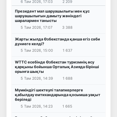
6 Там 2026, 17:03
2 209
Президент мал шаруашылығы мен құс
шаруашылығын дамыту жөніндегі
шаралармен танысты
5 Там 2026, 17:07
3 388
Жарты жылда Өзбекстанда қанша егіз сәби
дүниеге келді?
5 Там 2026, 15:00
1 637
WTTC есебінде Өзбекстан туризмнің өсу
қарқыны бойынша Орталық Азияда бірінші
орынға шықты
5 Там 2026, 14:39
1 688
Мүмкіндігі шектеулі талапкерлерге
қабылдау емтихандарында қосымша уақыт
беріледі
5 Там 2026, 14:23
1 665