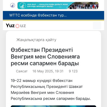
Мүмкіндігі шектеулі талапкерлерге қабылдау емтихандарында қосымша уақыт беріледі
Беларусьтен Өзбекстанға екінші тікелей жүк пойызы жөнелтілді
Yuz
uz
Адам саудасынан зардап шеккен азаматтар әлеуметтік қызметтермен қамтылады
Жарты жылда Өзбекстанда қанша егіз сәби дүниеге келді?
Жаңалықтарға қайту
WTTC есебінде Өзбекстан туризмнің өсу қарқыны бойынша Орталық Азияда бірінші орынға шықты
Өзбекстан Президенті
Венгрия мен Словенияға
ресми сапармен барады
Саясат
16 Мау 2025, 19:31
9 123
19–22 мамыр күндері Өзбекстан
Республикасының Президенті Шавкат
Мирзиёев Венгрия мен Словения
Республикасына ресми сапармен барады.