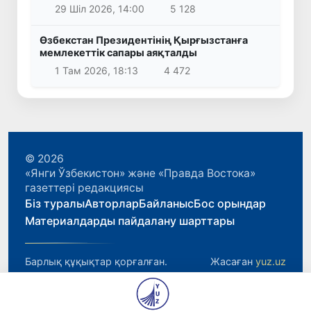
29 Шіл 2026, 14:00
5 128
Өзбекстан Президентінің Қырғызстанға
мемлекеттік сапары аяқталды
1 Там 2026, 18:13
4 472
© 2026
«Янги Ўзбекистон» және «Правда Востока»
газеттері редакциясы
Біз туралы
Авторлар
Байланыс
Бос орындар
Материалдарды пайдалану шарттары
Барлық құқықтар қорғалған.
Жасаған
yuz.uz