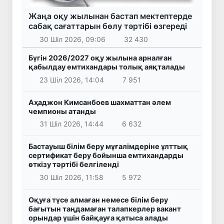
Жаңа оқу жылынан бастап мектептерде
сабақ сағаттарын бөлу тәртібі өзгереді
30 Шіл 2026, 09:06
32 430
Бүгін 2026/2027 оқу жылына арналған
қабылдау емтихандары толық аяқталады
23 Шіл 2026, 14:04
7 951
Аҳаджон Кимсанбоев шахматтан әлем
чемпионы атанды
31 Шіл 2026, 14:44
6 632
Бастауыш білім беру мұғалімдеріне ұлттық
сертификат беру бойынша емтихандарды
өткізу тәртібі белгіленді
30 Шіл 2026, 11:58
5 972
Оқуға түсе алмаған немесе білім беру
бағытын таңдамаған талапкерлер вакант
орындар үшін байқауға қатыса алады