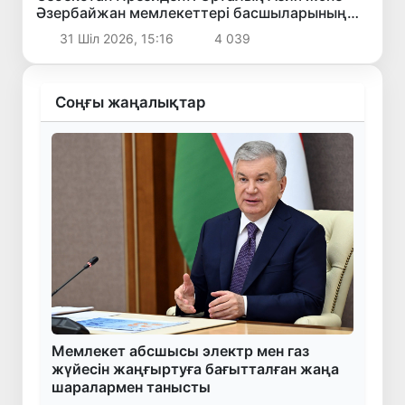
Әзербайжан мемлекеттері басшыларының
бейресми кездесуіне қатысты
31 Шіл 2026, 15:16
4 039
Соңғы жаңалықтар
Мемлекет абсшысы электр мен газ
жүйесін жаңғыртуға бағытталған жаңа
шаралармен танысты