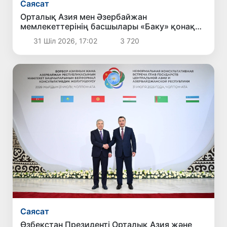
Саясат
Орталық Азия мен Әзербайжан
мемлекеттерінің басшылары «Баку» қонақ
үйінің ашылу рәсіміне қатысты
31 Шіл 2026, 17:02
3 720
Саясат
Өзбекстан Президенті Орталық Азия және