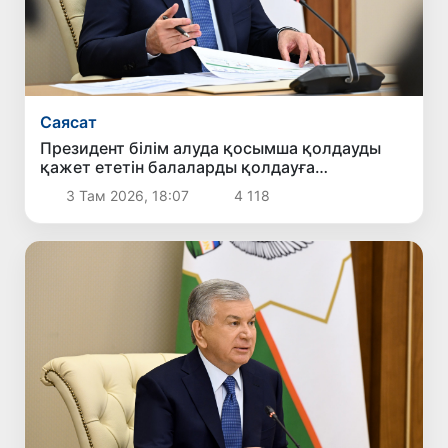
Саясат
Президент білім алуда қосымша қолдауды
қажет ететін балаларды қолдауға
бағытталған ұсыныстармен танысты
3 Там 2026, 18:07
4 118