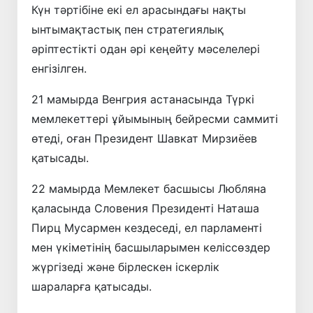
Күн тәртібіне екі ел арасындағы нақты
ынтымақтастық пен стратегиялық
әріптестікті одан әрі кеңейту мәселелері
енгізілген.
21 мамырда Венгрия астанасында Түркі
мемлекеттері ұйымының бейресми саммиті
өтеді, оған Президент Шавкат Мирзиёев
қатысады.
22 мамырда Мемлекет басшысы Любляна
қаласында Словения Президенті Наташа
Пирц Мусармен кездеседі, ел парламенті
мен үкіметінің басшыларымен келіссөздер
жүргізеді және бірлескен іскерлік
шараларға қатысады.