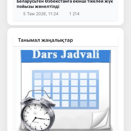
Беларусьтен Өзбекстанға екінші тікелей жүк
пойызы жөнелтілді
5 Там 2026, 11:24
1 214
Танымал жаңалықтар