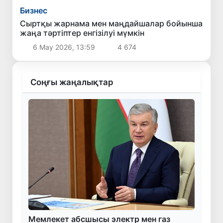
Бизнес
Сыртқы жарнама мен маңдайшалар бойынша
жаңа тәртіптер енгізілуі мүмкін
6 Мау 2026, 13:59
4 674
Соңғы жаңалықтар
Мемлекет абсшысы электр мен газ