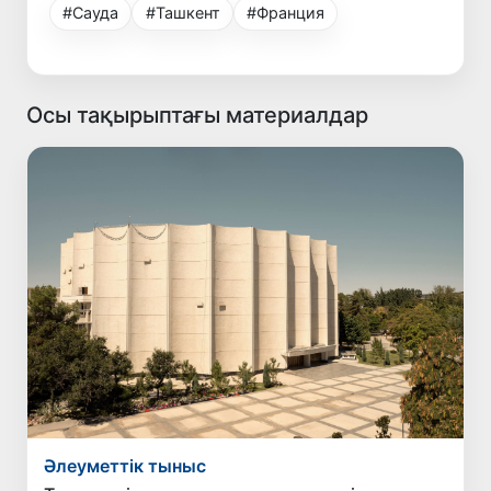
#Сауда
#Ташкент
#Франция
Осы тақырыптағы материалдар
Әлеуметтік тыныс