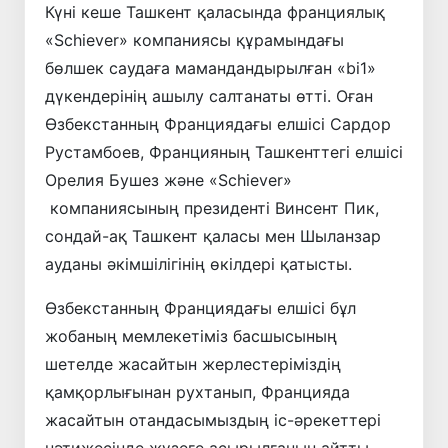
Күні кеше Ташкент қаласында франциялық
«Schiever» компаниясы құрамындағы
бөлшек саудаға мамандандырылған «bi1»
дүкендерінің ашылу салтанаты өтті. Оған
Өзбекстанның Франциядағы елшісі Сардор
Рустамбоев, Францияның Ташкенттегі елшісі
Орелия Бушез және «Schiever»
компаниясының президенті Винсент Пик,
сондай-ақ Ташкент қаласы мен Шыланзар
ауданы әкімшілігінің өкілдері қатысты.
Өзбекстанның Франциядағы елшісі бұл
жобаның мемлекетіміз басшысының
шетелде жасайтын жерлестеріміздің
қамқорлығынан рухтанып, Францияда
жасайтын отандасымыздың іс-әрекеттері