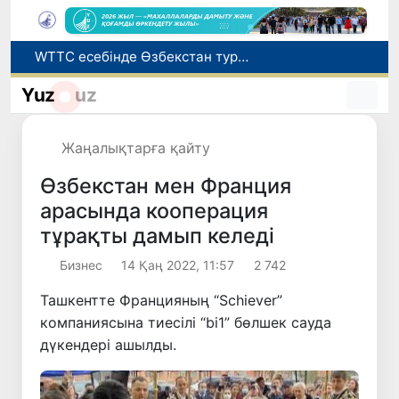
WTTC есебінде Өзбекстан туризмнің өсу қарқыны бойынша Орталық Азияда бірінші орынға шықты
Мүмкіндігі шектеулі талапкерлерге қабылдау емтихандарында қосымша уақыт беріледі
Беларусьтен Өзбекстанға екінші тікелей жүк пойызы жөнелтілді
Yuz
uz
Адам саудасынан зардап шеккен азаматтар әлеуметтік қызметтермен қамтылады
Жарты жылда Өзбекстанда қанша егіз сәби дүниеге келді?
Жаңалықтарға қайту
Өзбекстан мен Франция
арасында кооперация
тұрақты дамып келеді
Бизнес
14 Қаң 2022, 11:57
2 742
Ташкентте Францияның “Schiever”
компаниясына тиесілі “bi1” бөлшек сауда
дүкендері ашылды.