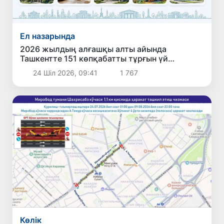
Ел назарында
2026 жылдың алғашқы алты айында
Ташкентте 151 көпқабатты тұрғын үй
пайдалануға берілді
24 Шіл 2026, 09:41
1 767
Көлік