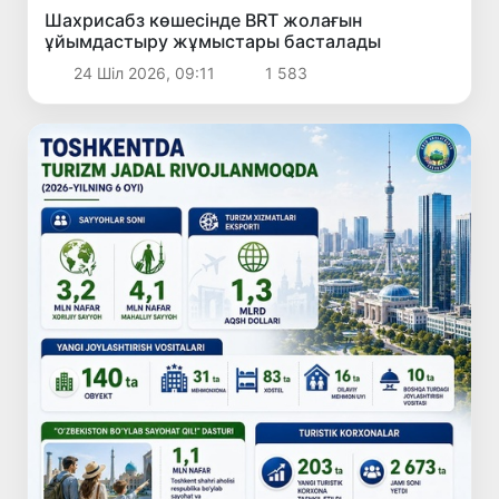
Шахрисабз көшесінде BRT жолағын
ұйымдастыру жұмыстары басталады
24 Шіл 2026, 09:11
1 583