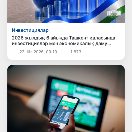
Инвестициялар
2026 жылдың 6 айында Ташкент қаласында
инвестициялар мен экономикалық даму
бағытында қол жеткізілген негізгі нәтижелер
22 Шіл 2026, 09:19
1 873
жарияландым