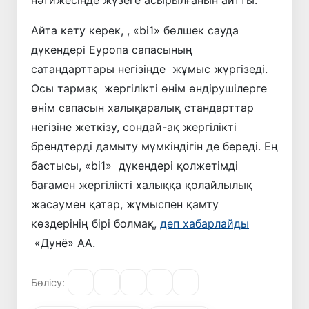
нәтижесінде жүзеге асырылғанын айтты.
Айта кету керек, , «bi1» бөлшек сауда
дүкендері Еуропа сапасының
сатандарттары негізінде жұмыс жүргізеді.
Осы тармақ жергілікті өнім өндірушілерге
өнім сапасын халықаралық стандарттар
негізіне жеткізу, сондай-ақ жергілікті
брендтерді дамыту мүмкіндігін де береді. Ең
бастысы, «bi1» дүкендері қолжетімді
бағамен жергілікті халыққа қолайлылық
жасаумен қатар, жұмыспен қамту
көздерінің бірі болмақ,
деп хабарлайды
«Дунё» АА.
Бөлісу: