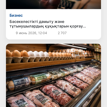
Бизнес
Бәсекелестікті дамыту және
тұтынушылардың құқықтарын қорғау
комитеті Әлем чемпионаты қарсаңында
9 июнь 2026, 12:04
2 707
букмекерлік жарнамаларға қатысты
шаралар қолданылатынын еске салды