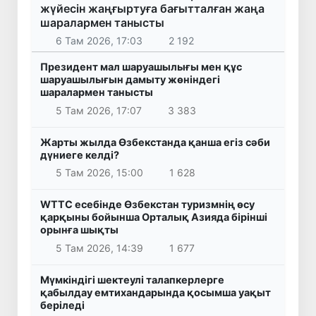
жүйесін жаңғыртуға бағытталған жаңа
шаралармен танысты
6 Там 2026, 17:03
2 192
Президент мал шаруашылығы мен құс
шаруашылығын дамыту жөніндегі
шаралармен танысты
5 Там 2026, 17:07
3 383
Жарты жылда Өзбекстанда қанша егіз сәби
дүниеге келді?
5 Там 2026, 15:00
1 628
WTTC есебінде Өзбекстан туризмнің өсу
қарқыны бойынша Орталық Азияда бірінші
орынға шықты
5 Там 2026, 14:39
1 677
Мүмкіндігі шектеулі талапкерлерге
қабылдау емтихандарында қосымша уақыт
беріледі