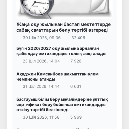
Жаңа оқу жылынан бастап мектептерде
сабақ сағаттарын бөлу тәртібі өзгереді
30 Шіл 2026, 09:06
32 406
Бүгін 2026/2027 оқу жылына арналған
қабылдау емтихандары толық аяқталады
23 Шіл 2026, 14:04
7 926
Аҳаджон Кимсанбоев шахматтан әлем
чемпионы атанды
31 Шіл 2026, 14:44
6 631
Бастауыш білім беру мұғалімдеріне ұлттық
сертификат беру бойынша емтихандарды
өткізу тәртібі белгіленді
30 Шіл 2026, 11:58
5 969