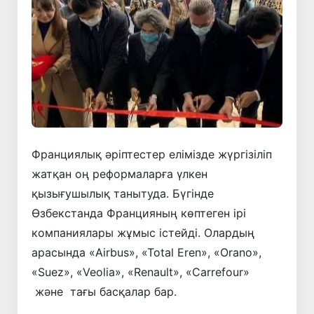
Франциялық әріптестер елімізде жүргізіліп
жатқан оң реформаларға үлкен
қызығушылық танытуда. Бүгінде
Өзбекстанда Францияның көптеген ірі
компаниялары жұмыс істейді. Олардың
арасында «Airbus», «Total Eren», «Orano»,
«Suez», «Veolia», «Renault», «Carrefour»
және тағы басқалар бар.