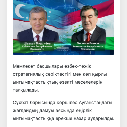
Мемлекет басшылары өзбек-тәжік
стратегиялық серіктестігі мен көп қырлы
ынтымақтастықтың өзекті мәселелерін
талқылады.
Сұхбат барысында көршілес Ауғанстандағы
жағдайдың дамуы аясында өңірлік
ынтымақтастыққа ерекше назар аударылды.