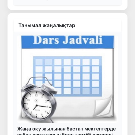
Танымал жаңалықтар
Жаңа оқу жылынан бастап мектептерде
сабақ сағаттарын бөлу тәртібі өзгереді