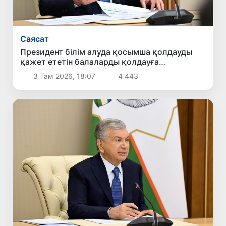
Саясат
Президент білім алуда қосымша қолдауды
қажет ететін балаларды қолдауға
бағытталған ұсыныстармен танысты
3 Там 2026, 18:07
4 443