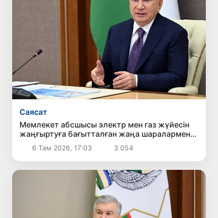
Саясат
Мемлекет абсшысы электр мен газ жүйесін
жаңғыртуға бағытталған жаңа шаралармен
танысты
6 Там 2026, 17:03
3 054