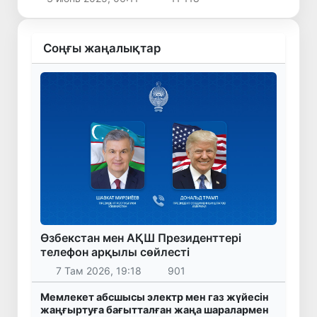
Соңғы жаңалықтар
Өзбекстан мен АҚШ Президенттері
телефон арқылы сөйлесті
7 Там 2026, 19:18
901
Мемлекет абсшысы электр мен газ жүйесін
жаңғыртуға бағытталған жаңа шаралармен