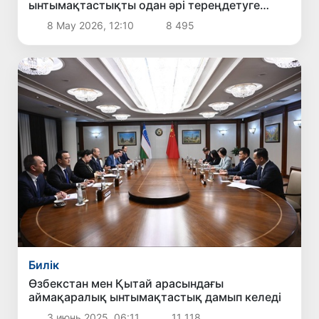
ынтымақтастықты одан әрі тереңдетуге
мүдделі екенін мәлімдеді
8 Мау 2026, 12:10
8 495
Билік
Өзбекстан мен Қытай арасындағы
аймақаралық ынтымақтастық дамып келеді
3 июнь 2025, 06:11
11 118