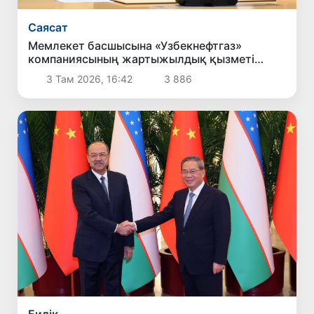
Саясат
Мемлекет басшысына «Узбекнефтгаз»
компаниясының жартыжылдық қызметі
туралы есеп берілді
3 Там 2026, 16:42
3 886