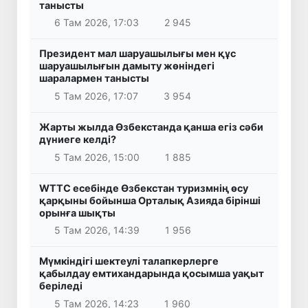
танысты
6 Там 2026, 17:03
2 945
Президент мал шаруашылығы мен құс
шаруашылығын дамыту жөніндегі
шаралармен танысты
5 Там 2026, 17:07
3 954
Жарты жылда Өзбекстанда қанша егіз сәби
дүниеге келді?
5 Там 2026, 15:00
1 885
WTTC есебінде Өзбекстан туризмнің өсу
қарқыны бойынша Орталық Азияда бірінші
орынға шықты
5 Там 2026, 14:39
1 956
Мүмкіндігі шектеулі талапкерлерге
қабылдау емтихандарында қосымша уақыт
беріледі
5 Там 2026, 14:23
1 960