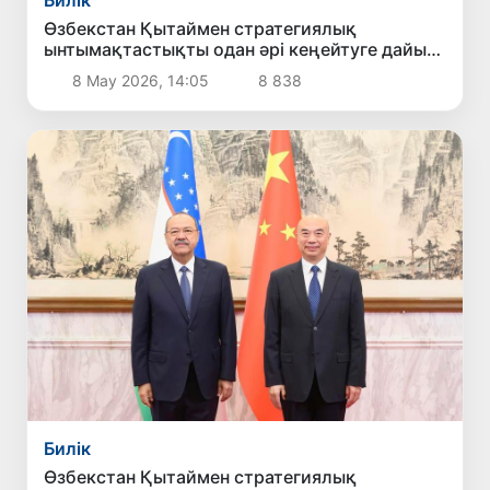
Билік
Өзбекстан Қытаймен стратегиялық
ынтымақтастықты одан әрі кеңейтуге дайын
екенін мәлімдеді
8 Мау 2026, 14:05
8 838
Билік
Өзбекстан Қытаймен стратегиялық