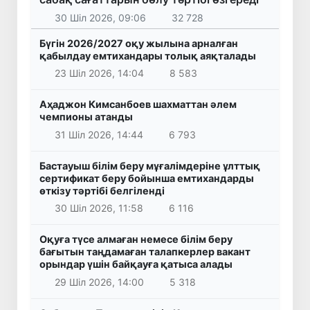
30 Шіл 2026, 09:06
32 728
Бүгін 2026/2027 оқу жылына арналған
қабылдау емтихандары толық аяқталады
23 Шіл 2026, 14:04
8 583
Аҳаджон Кимсанбоев шахматтан әлем
чемпионы атанды
31 Шіл 2026, 14:44
6 793
Бастауыш білім беру мұғалімдеріне ұлттық
сертификат беру бойынша емтихандарды
өткізу тәртібі белгіленді
30 Шіл 2026, 11:58
6 116
Оқуға түсе алмаған немесе білім беру
бағытын таңдамаған талапкерлер вакант
орындар үшін байқауға қатыса алады
29 Шіл 2026, 14:00
5 318